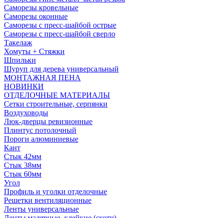
Саморезы кровельные
Саморезы оконные
Саморезы с пресс-шайбой острые
Саморезы с пресс-шайбой сверло
Такелаж
Хомуты + Стяжки
Шпильки
Шуруп для дерева универсальный
МОНТАЖНАЯ ПЕНА
НОВИНКИ
ОТДЕЛОЧНЫЕ МАТЕРИАЛЫ
Сетки строительные, серпянки
Воздуховоды
Люк-дверцы ревизионные
Плинтус потолочный
Пороги алюминиевые
Кант
Стык 42мм
Стык 38мм
Стык 60мм
Угол
Профиль и уголки отделочные
Решетки вентиляционные
Ленты универсальные
Ленты малярные, клейкие (скотч)