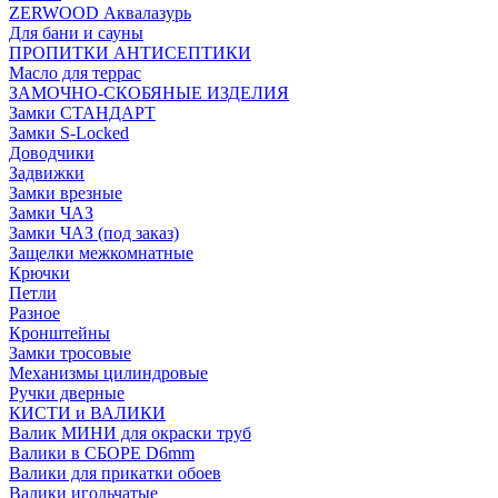
ZERWOOD Аквалазурь
Для бани и сауны
ПРОПИТКИ АНТИСЕПТИКИ
Масло для террас
ЗАМОЧНО-СКОБЯНЫЕ ИЗДЕЛИЯ
Замки СТАНДАРТ
Замки S-Locked
Доводчики
Задвижки
Замки врезные
Замки ЧАЗ
Замки ЧАЗ (под заказ)
Защелки межкомнатные
Крючки
Петли
Разное
Кронштейны
Замки тросовые
Механизмы цилиндровые
Ручки дверные
КИСТИ и ВАЛИКИ
Валик МИНИ для окраски труб
Валики в СБОРЕ D6mm
Валики для прикатки обоев
Валики игольчатые