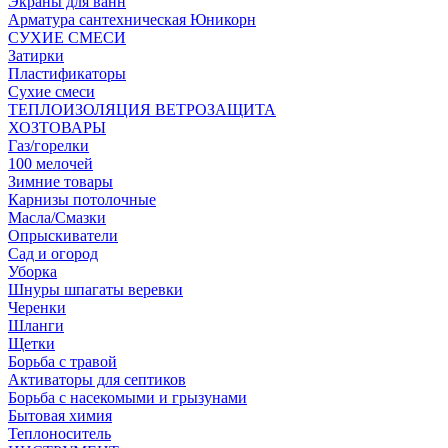
Экраны для ванн
Арматура сантехническая Юникорн
СУХИЕ СМЕСИ
Затирки
Пластификаторы
Сухие смеси
ТЕПЛОИЗОЛЯЦИЯ ВЕТРОЗАЩИТА
ХОЗТОВАРЫ
Газ/горелки
100 мелочей
Зимние товары
Карнизы потолочные
Масла/Смазки
Опрыскиватели
Сад и огород
Уборка
Шнуры шпагаты веревки
Черенки
Шланги
Щетки
Борьба с травой
Активаторы для септиков
Борьба с насекомыми и грызунами
Бытовая химия
Теплоноситель