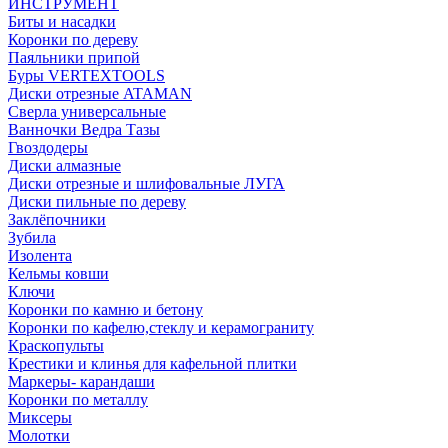
ИНСТРУМЕНТ
Биты и насадки
Коронки по дереву
Паяльники припой
Буры VERTEXTOOLS
Диски отрезные ATAMAN
Сверла универсальные
Ванночки Ведра Тазы
Гвоздодеры
Диски алмазные
Диски отрезные и шлифовальные ЛУГА
Диски пильные по дереву
Заклёпочники
Зубила
Изолента
Кельмы ковши
Ключи
Коронки по камню и бетону
Коронки по кафелю,стеклу и керамограниту
Краскопульты
Крестики и клинья для кафельной плитки
Маркеры- карандаши
Коронки по металлу
Миксеры
Молотки