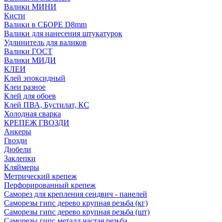
Валики МИНИ
Кисти
Валики в СБОРЕ D8mm
Валики для нанесения штукатурок
Удлинитель для валиков
Валики ГОСТ
Валики МИДИ
КЛЕИ
Клей эпоксидный
Клеи разное
Клей для обоев
Клей ПВА, Бустилат, КС
Холодная сварка
КРЕПЕЖ ГВОЗДИ
Анкеры
Гвозди
Дюбели
Заклепки
Кляймеры
Метрический крепеж
Перфорированный крепеж
Саморез для крепления сендвич - панелей
Саморезы гипс дерево крупная резьба (кг)
Саморезы гипс дерево крупная резьба (шт)
Саморезы гипс металл частая резьба