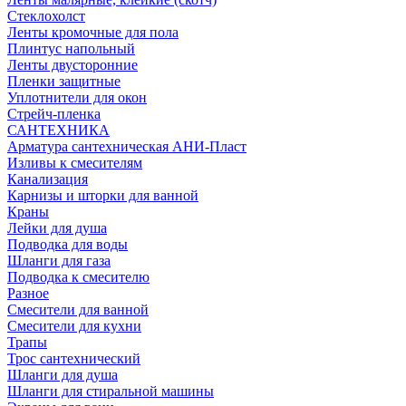
Стеклохолст
Ленты кромочные для пола
Плинтус напольный
Ленты двусторонние
Пленки защитные
Уплотнители для окон
Стрейч-пленка
САНТЕХНИКА
Арматура сантехническая АНИ-Пласт
Изливы к смесителям
Канализация
Карнизы и шторки для ванной
Краны
Лейки для душа
Подводка для воды
Шланги для газа
Подводка к смесителю
Разное
Смесители для ванной
Смесители для кухни
Трапы
Трос сантехнический
Шланги для душа
Шланги для стиральной машины