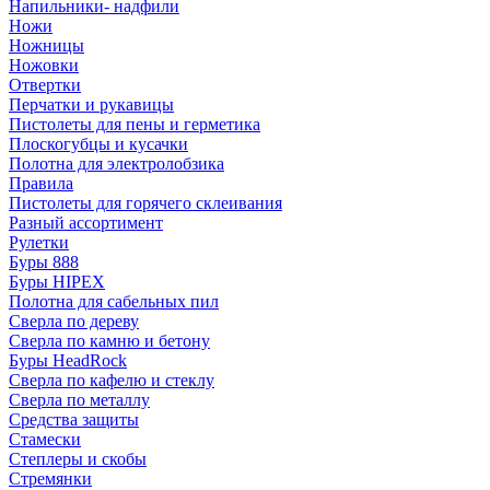
Напильники- надфили
Ножи
Ножницы
Ножовки
Отвертки
Перчатки и рукавицы
Пистолеты для пены и герметика
Плоскогубцы и кусачки
Полотна для электролобзика
Правила
Пистолеты для горячего склеивания
Разный ассортимент
Рулетки
Буры 888
Буры HIPEX
Полотна для сабельных пил
Сверла по дереву
Сверла по камню и бетону
Буры HeadRock
Сверла по кафелю и стеклу
Сверла по металлу
Средства защиты
Стамески
Степлеры и скобы
Стремянки