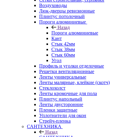
Воздуховоды
Люк-дверцы ревизионные
Плинтус потолочный
Пороги алюминиевые
Назад
Пороги алюминиевые
Кант
Стык 42мм
Стык 38мм
Стык 60мм
Угол
Профиль и уголки отделочные
Решетки вентиляционные
Ленты универсальные
Ленты малярные, клейкие (скотч)
Стеклохолст
Ленты кромочные для пола
Плинтус напольный
Ленты двусторонние
Пленки защитные
Уплотнители для окон
Стрейч-пленка
САНТЕХНИКА
Назад