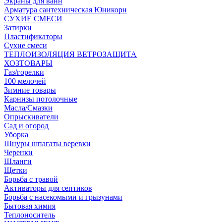
Экраны для ванн
Арматура сантехническая Юникорн
СУХИЕ СМЕСИ
Затирки
Пластификаторы
Сухие смеси
ТЕПЛОИЗОЛЯЦИЯ ВЕТРОЗАЩИТА
ХОЗТОВАРЫ
Газ/горелки
100 мелочей
Зимние товары
Карнизы потолочные
Масла/Смазки
Опрыскиватели
Сад и огород
Уборка
Шнуры шпагаты веревки
Черенки
Шланги
Щетки
Борьба с травой
Активаторы для септиков
Борьба с насекомыми и грызунами
Бытовая химия
Теплоноситель