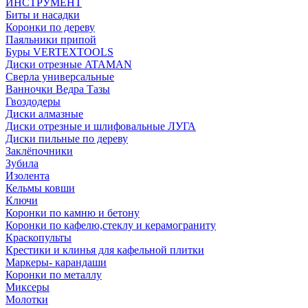
ИНСТРУМЕНТ
Биты и насадки
Коронки по дереву
Паяльники припой
Буры VERTEXTOOLS
Диски отрезные ATAMAN
Сверла универсальные
Ванночки Ведра Тазы
Гвоздодеры
Диски алмазные
Диски отрезные и шлифовальные ЛУГА
Диски пильные по дереву
Заклёпочники
Зубила
Изолента
Кельмы ковши
Ключи
Коронки по камню и бетону
Коронки по кафелю,стеклу и керамограниту
Краскопульты
Крестики и клинья для кафельной плитки
Маркеры- карандаши
Коронки по металлу
Миксеры
Молотки