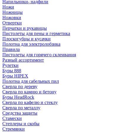
Напильники- надфили
Ножи
Ножницы
Ножовки
Отвертки
Перчатки и рукавицы
Пистолеты для пены и герметика
Плоскогубцы и кусачки
Полотна для электролобзика
Правила
Пистолеты для горячего склеивания
Разный ассортимент
Рулетки
Буры 888
Буры HIPEX
Полотна для сабельных пил
Сверла по дереву
Сверла по камню и бетону
Буры HeadRock
Сверла по кафелю и стеклу
Сверла по металлу
Средства защиты
Стамески
Степлеры и скобы
Стремянки