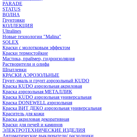
PARADE
STATUS
ВОЛНА
Грунтовки
КОЛЛЕКЦИЯ
Ultralines
Новые технологии "Malina"
SOLEX
Краски с молотковым эффектом
Краски термостойкие
Мастика, праймер, гидроизоляция
Растворители и олифа
Шпатлевки
КРАСКИ АЭРОЗОЛЬНЫЕ
Грунт-эмаль и грунт аэрозольный KUDO
Краска KUDO аэрозольная акриловая
Краска аэрозольная МЕТАЛЛИК
Краска KUDO аэрозольная универсальная
Краска DONEWELL аэрозольная
Краска ВИТ ДЕКО аэрозольная универсальная
Краситель для кожи
Краска акриловая декоративная
Краски для печей и каминов
ЭЛЕКТРОТЕХНИЧЕСКИЕ ИЗДЕЛИЯ
Автоматические выключатели/ расходники