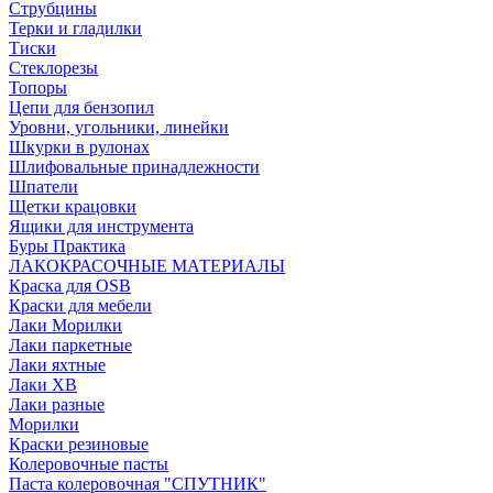
Струбцины
Терки и гладилки
Тиски
Стеклорезы
Топоры
Цепи для бензопил
Уровни, угольники, линейки
Шкурки в рулонах
Шлифовальные принадлежности
Шпатели
Щетки крацовки
Ящики для инструмента
Буры Практика
ЛАКОКРАСОЧНЫЕ МАТЕРИАЛЫ
Краска для OSB
Краски для мебели
Лаки Морилки
Лаки паркетные
Лаки яхтные
Лаки ХВ
Лаки разные
Морилки
Краски резиновые
Колеровочные пасты
Паста колеровочная "СПУТНИК"