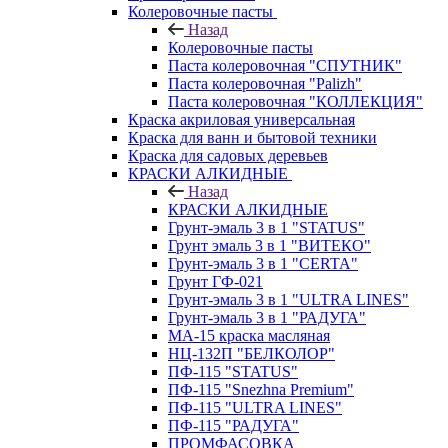
Колеровочные пасты
Назад
Колеровочные пасты
Паста колеровочная "СПУТНИК"
Паста колеровочная "Palizh"
Паста колеровочная "КОЛЛЕКЦИЯ"
Краска акриловая универсальная
Краска для ванн и бытовой техники
Краска для садовых деревьев
КРАСКИ АЛКИДНЫЕ
Назад
КРАСКИ АЛКИДНЫЕ
Грунт-эмаль 3 в 1 "STATUS"
Грунт эмаль 3 в 1 "ВИТЕКО"
Грунт-эмаль 3 в 1 "CERTA"
Грунт ГФ-021
Грунт-эмаль 3 в 1 "ULTRA LINES"
Грунт-эмаль 3 в 1 "РАДУГА"
МА-15 краска масляная
НЦ-132П "БЕЛКОЛОР"
ПФ-115 "STATUS"
ПФ-115 "Snezhna Premium"
ПФ-115 "ULTRA LINES"
ПФ-115 "РАДУГА"
ПРОМФАСОВКА