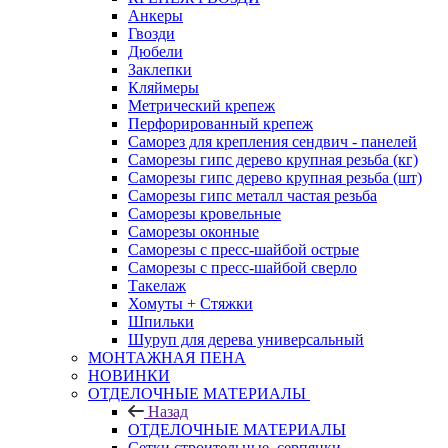
Анкеры
Гвозди
Дюбели
Заклепки
Кляймеры
Метрический крепеж
Перфорированный крепеж
Саморез для крепления сендвич - панелей
Саморезы гипс дерево крупная резьба (кг)
Саморезы гипс дерево крупная резьба (шт)
Саморезы гипс металл частая резьба
Саморезы кровельные
Саморезы оконные
Саморезы с пресс-шайбой острые
Саморезы с пресс-шайбой сверло
Такелаж
Хомуты + Стяжки
Шпильки
Шуруп для дерева универсальный
МОНТАЖНАЯ ПЕНА
НОВИНКИ
ОТДЕЛОЧНЫЕ МАТЕРИАЛЫ
Назад
ОТДЕЛОЧНЫЕ МАТЕРИАЛЫ
Сетки строительные, серпянки