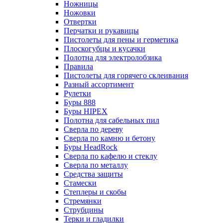
Ножницы
Ножовки
Отвертки
Перчатки и рукавицы
Пистолеты для пены и герметика
Плоскогубцы и кусачки
Полотна для электролобзика
Правила
Пистолеты для горячего склеивания
Разный ассортимент
Рулетки
Буры 888
Буры HIPEX
Полотна для сабельных пил
Сверла по дереву
Сверла по камню и бетону
Буры HeadRock
Сверла по кафелю и стеклу
Сверла по металлу
Средства защиты
Стамески
Степлеры и скобы
Стремянки
Струбцины
Терки и гладилки