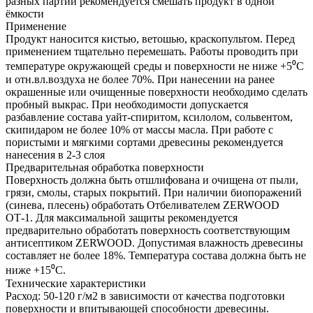
разных партий рекомендуется смешать продукт в одной
ёмкости
Применение
Продукт наносится кистью, ветошью, краскопультом. Перед
применением тщательно перемешать. Работы проводить при
температуре окружающей среды и поверхности не ниже +5⁰C
и отн.вл.воздуха не более 70%. При нанесении на ранее
окрашенные или очищенные поверхности необходимо сделать
пробный выкрас. При необходимости допускается
разбавление состава уайт-спиритом, ксилолом, сольвентом,
скипидаром не более 10% от массы масла. При работе с
пористыми и мягкими сортами древесины рекомендуется
нанесения в 2-3 слоя
Предварительная обработка поверхности
Поверхность должна быть отшлифована и очищена от пыли,
грязи, смолы, старых покрытий. При наличии биопоражений
(синева, плесень) обработать Отбеливателем ZERWOOD
ОТ-1. Для максимальной защиты рекомендуется
предварительно обработать поверхность соответствующим
антисептиком ZERWOOD. Допустимая влажность древесины
составляет не более 18%. Температура состава должна быть не
ниже +15⁰C.
Технические характеристики
Расход: 50-120 г/м2 в зависимости от качества подготовки
поверхности и впитывающей способности древесины.