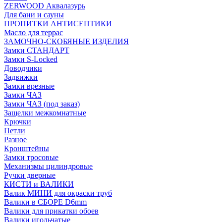
ZERWOOD Аквалазурь
Для бани и сауны
ПРОПИТКИ АНТИСЕПТИКИ
Масло для террас
ЗАМОЧНО-СКОБЯНЫЕ ИЗДЕЛИЯ
Замки СТАНДАРТ
Замки S-Locked
Доводчики
Задвижки
Замки врезные
Замки ЧАЗ
Замки ЧАЗ (под заказ)
Защелки межкомнатные
Крючки
Петли
Разное
Кронштейны
Замки тросовые
Механизмы цилиндровые
Ручки дверные
КИСТИ и ВАЛИКИ
Валик МИНИ для окраски труб
Валики в СБОРЕ D6mm
Валики для прикатки обоев
Валики игольчатые