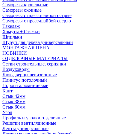
Саморезы кровельные
Саморезы оконные
Саморезы с пресс-шайбой острые
Саморезы с пресс-шайбой сверло
Такелаж
Хомуты + Стяжки
Шпильки
Шуруп для дерева универсальный
МОНТАЖНАЯ ПЕНА
НОВИНКИ
ОТДЕЛОЧНЫЕ МАТЕРИАЛЫ
Сетки строительные, серпянки
Воздуховоды
Люк-дверцы ревизионные
Плинтус потолочный
Пороги алюминиевые
Кант
Стык 42мм
Стык 38мм
Стык 60мм
Угол
Профиль и уголки отделочные
Решетки вентиляционные
Ленты универсальные
Ленты малярные, клейкие (скотч)