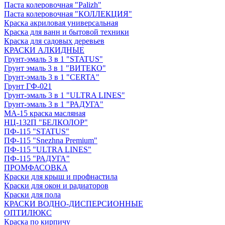
Паста колеровочная "Palizh"
Паста колеровочная "КОЛЛЕКЦИЯ"
Краска акриловая универсальная
Краска для ванн и бытовой техники
Краска для садовых деревьев
КРАСКИ АЛКИДНЫЕ
Грунт-эмаль 3 в 1 "STATUS"
Грунт эмаль 3 в 1 "ВИТЕКО"
Грунт-эмаль 3 в 1 "CERTA"
Грунт ГФ-021
Грунт-эмаль 3 в 1 "ULTRA LINES"
Грунт-эмаль 3 в 1 "РАДУГА"
МА-15 краска масляная
НЦ-132П "БЕЛКОЛОР"
ПФ-115 "STATUS"
ПФ-115 "Snezhna Premium"
ПФ-115 "ULTRA LINES"
ПФ-115 "РАДУГА"
ПРОМФАСОВКА
Краски для крыш и профнастила
Краски для окон и радиаторов
Краски для пола
КРАСКИ ВОДНО-ДИСПЕРСИОННЫЕ
ОПТИЛЮКС
Краска по кирпичу