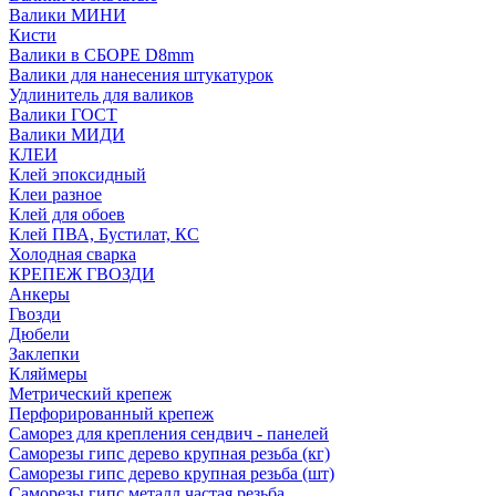
Валики МИНИ
Кисти
Валики в СБОРЕ D8mm
Валики для нанесения штукатурок
Удлинитель для валиков
Валики ГОСТ
Валики МИДИ
КЛЕИ
Клей эпоксидный
Клеи разное
Клей для обоев
Клей ПВА, Бустилат, КС
Холодная сварка
КРЕПЕЖ ГВОЗДИ
Анкеры
Гвозди
Дюбели
Заклепки
Кляймеры
Метрический крепеж
Перфорированный крепеж
Саморез для крепления сендвич - панелей
Саморезы гипс дерево крупная резьба (кг)
Саморезы гипс дерево крупная резьба (шт)
Саморезы гипс металл частая резьба