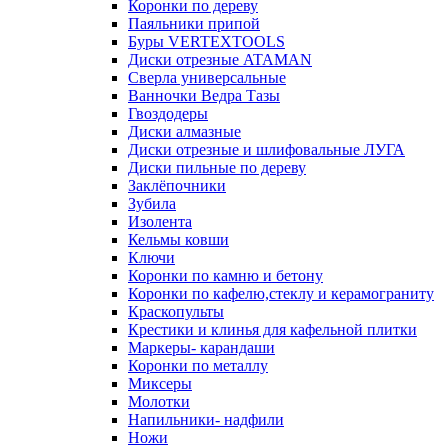
Коронки по дереву
Паяльники припой
Буры VERTEXTOOLS
Диски отрезные ATAMAN
Сверла универсальные
Ванночки Ведра Тазы
Гвоздодеры
Диски алмазные
Диски отрезные и шлифовальные ЛУГА
Диски пильные по дереву
Заклёпочники
Зубила
Изолента
Кельмы ковши
Ключи
Коронки по камню и бетону
Коронки по кафелю,стеклу и керамограниту
Краскопульты
Крестики и клинья для кафельной плитки
Маркеры- карандаши
Коронки по металлу
Миксеры
Молотки
Напильники- надфили
Ножи