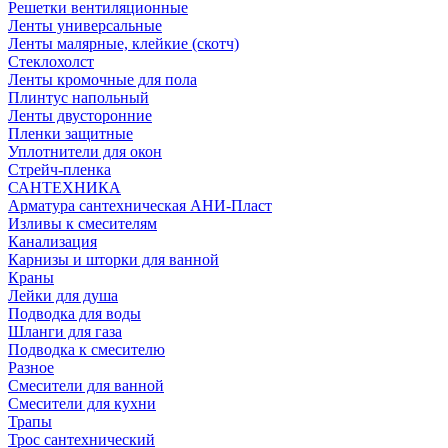
Решетки вентиляционные
Ленты универсальные
Ленты малярные, клейкие (скотч)
Стеклохолст
Ленты кромочные для пола
Плинтус напольный
Ленты двусторонние
Пленки защитные
Уплотнители для окон
Стрейч-пленка
САНТЕХНИКА
Арматура сантехническая АНИ-Пласт
Изливы к смесителям
Канализация
Карнизы и шторки для ванной
Краны
Лейки для душа
Подводка для воды
Шланги для газа
Подводка к смесителю
Разное
Смесители для ванной
Смесители для кухни
Трапы
Трос сантехнический