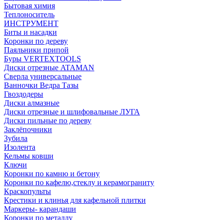
Бытовая химия
Теплоноситель
ИНСТРУМЕНТ
Биты и насадки
Коронки по дереву
Паяльники припой
Буры VERTEXTOOLS
Диски отрезные ATAMAN
Сверла универсальные
Ванночки Ведра Тазы
Гвоздодеры
Диски алмазные
Диски отрезные и шлифовальные ЛУГА
Диски пильные по дереву
Заклёпочники
Зубила
Изолента
Кельмы ковши
Ключи
Коронки по камню и бетону
Коронки по кафелю,стеклу и керамограниту
Краскопульты
Крестики и клинья для кафельной плитки
Маркеры- карандаши
Коронки по металлу