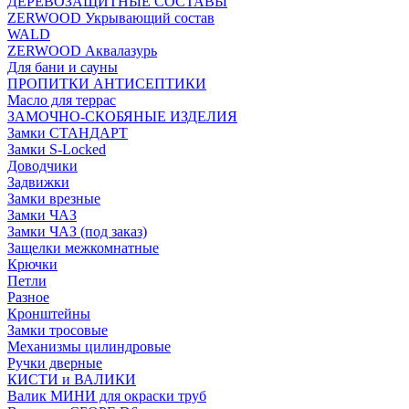
ДЕРЕВОЗАЩИТНЫЕ СОСТАВЫ
ZERWOOD Укрывающий состав
WALD
ZERWOOD Аквалазурь
Для бани и сауны
ПРОПИТКИ АНТИСЕПТИКИ
Масло для террас
ЗАМОЧНО-СКОБЯНЫЕ ИЗДЕЛИЯ
Замки СТАНДАРТ
Замки S-Locked
Доводчики
Задвижки
Замки врезные
Замки ЧАЗ
Замки ЧАЗ (под заказ)
Защелки межкомнатные
Крючки
Петли
Разное
Кронштейны
Замки тросовые
Механизмы цилиндровые
Ручки дверные
КИСТИ и ВАЛИКИ
Валик МИНИ для окраски труб