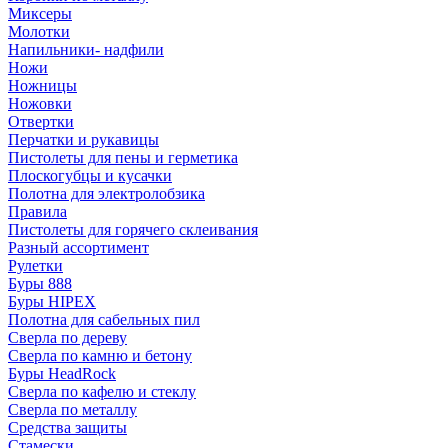
Миксеры
Молотки
Напильники- надфили
Ножи
Ножницы
Ножовки
Отвертки
Перчатки и рукавицы
Пистолеты для пены и герметика
Плоскогубцы и кусачки
Полотна для электролобзика
Правила
Пистолеты для горячего склеивания
Разный ассортимент
Рулетки
Буры 888
Буры HIPEX
Полотна для сабельных пил
Сверла по дереву
Сверла по камню и бетону
Буры HeadRock
Сверла по кафелю и стеклу
Сверла по металлу
Средства защиты
Стамески