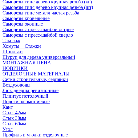
Саморезы гипс дерево крупная резьба (кг)
Саморезы гипс дерево крупная резьба (шт)
Саморезы гипс металл частая резьба
Саморезы кровельные
Саморезы оконные
Саморезы с пресс-шайбой острые
Саморезы с пресс-шайбой сверло
Такелаж
Хомуты + Стяжки
Шпильки
Шуруп для дерева универсальный
МОНТАЖНАЯ ПЕНА
НОВИНКИ
ОТДЕЛОЧНЫЕ МАТЕРИАЛЫ
Сетки строительные, серпянки
Воздуховоды
Люк-дверцы ревизионные
Плинтус потолочный
Пороги алюминиевые
Кант
Стык 42мм
Стык 38мм
Стык 60мм
Угол
Профиль и уголки отделочные