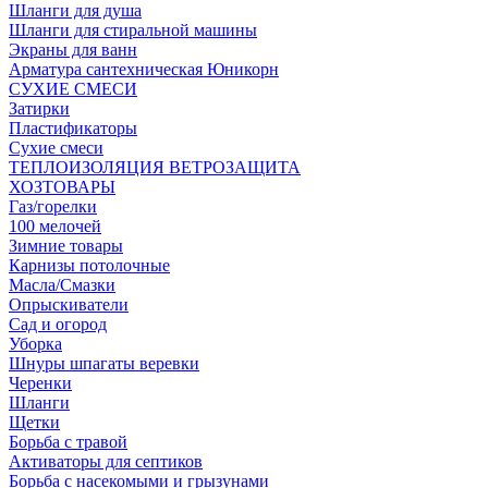
Шланги для душа
Шланги для стиральной машины
Экраны для ванн
Арматура сантехническая Юникорн
СУХИЕ СМЕСИ
Затирки
Пластификаторы
Сухие смеси
ТЕПЛОИЗОЛЯЦИЯ ВЕТРОЗАЩИТА
ХОЗТОВАРЫ
Газ/горелки
100 мелочей
Зимние товары
Карнизы потолочные
Масла/Смазки
Опрыскиватели
Сад и огород
Уборка
Шнуры шпагаты веревки
Черенки
Шланги
Щетки
Борьба с травой
Активаторы для септиков
Борьба с насекомыми и грызунами