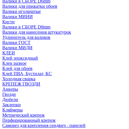
Валики в СБОРЕ D6mm
Валики для прикатки обоев
Валики игольчатые
Валики МИНИ
Кисти
Валики в СБОРЕ D8mm
Валики для нанесения штукатурок
Удлинитель для валиков
Валики ГОСТ
Валики МИДИ
КЛЕИ
Клей эпоксидный
Клеи разное
Клей для обоев
Клей ПВА, Бустилат, КС
Холодная сварка
КРЕПЕЖ ГВОЗДИ
Анкеры
Гвозди
Дюбели
Заклепки
Кляймеры
Метрический крепеж
Перфорированный крепеж
Саморез для крепления сендвич - панелей