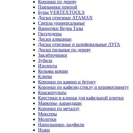
Коронки по дереву
Паяльники припой
Буры VERTEXTOOLS
Диски отрезные ATAMAN
Сверла универсальные
Ванночки Ведра Тазы
Гвоздодеры
Диски алмазные
Диски отрезные и шлифовальные ЛУГА
Диски пильные по дереву
Заклёпочники
Зубила
Изолента
Кельмы ковши
Ключи
Коронки по камню и бетону
Коронки по кафелю,стеклу и керамограниту
Краскопульты
Крестики и клинья для кафельной плитки
Маркеры- карандаши
Коронки по металлу
Миксеры
Молотки
Напильники- надфили
Ножи