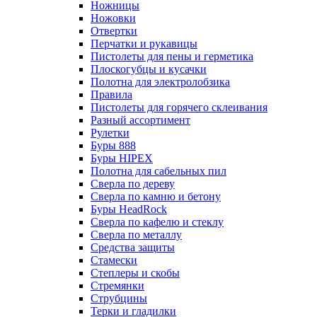
Ножницы
Ножовки
Отвертки
Перчатки и рукавицы
Пистолеты для пены и герметика
Плоскогубцы и кусачки
Полотна для электролобзика
Правила
Пистолеты для горячего склеивания
Разный ассортимент
Рулетки
Буры 888
Буры HIPEX
Полотна для сабельных пил
Сверла по дереву
Сверла по камню и бетону
Буры HeadRock
Сверла по кафелю и стеклу
Сверла по металлу
Средства защиты
Стамески
Степлеры и скобы
Стремянки
Струбцины
Терки и гладилки