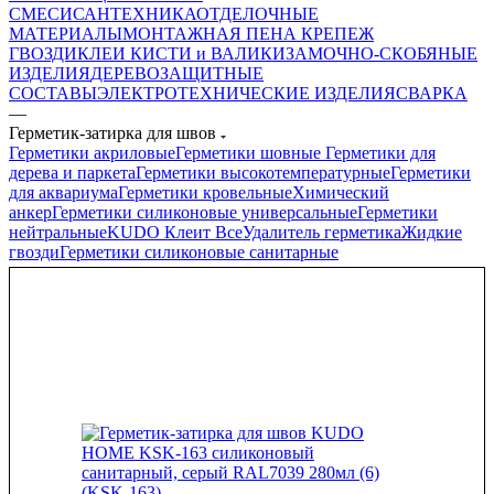
СМЕСИ
САНТЕХНИКА
ОТДЕЛОЧНЫЕ
МАТЕРИАЛЫ
МОНТАЖНАЯ ПЕНА
КРЕПЕЖ
ГВОЗДИ
КЛЕИ
КИСТИ и ВАЛИКИ
ЗАМОЧНО-СКОБЯНЫЕ
ИЗДЕЛИЯ
ДЕРЕВОЗАЩИТНЫЕ
СОСТАВЫ
ЭЛЕКТРОТЕХНИЧЕСКИЕ ИЗДЕЛИЯ
СВАРКА
—
Герметик-затирка для швов
Герметики акриловые
Герметики шовные
Герметики для
дерева и паркета
Герметики высокотемпературные
Герметики
для аквариума
Герметики кровельные
Химический
анкер
Герметики силиконовые универсальные
Герметики
нейтральные
KUDO Клеит Все
Удалитель герметика
Жидкие
гвозди
Герметики силиконовые санитарные