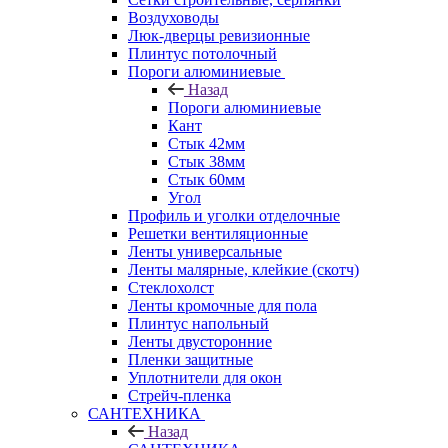
Воздуховоды
Люк-дверцы ревизионные
Плинтус потолочный
Пороги алюминиевые
Назад
Пороги алюминиевые
Кант
Стык 42мм
Стык 38мм
Стык 60мм
Угол
Профиль и уголки отделочные
Решетки вентиляционные
Ленты универсальные
Ленты малярные, клейкие (скотч)
Стеклохолст
Ленты кромочные для пола
Плинтус напольный
Ленты двусторонние
Пленки защитные
Уплотнители для окон
Стрейч-пленка
САНТЕХНИКА
Назад