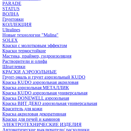
PARADE
STATUS
ВОЛНА
Грунтовки
КОЛЛЕКЦИЯ
Ultralines
Новые технологии "Malina"
SOLEX
Краски с молотковым эффектом
Краски термостойкие
Мастика, праймер, гидроизоляция
Растворители и олифа
Шпатлевки
КРАСКИ АЭРОЗОЛЬНЫЕ
Грунт-эмаль и грунт аэрозольный KUDO
Краска KUDO аэрозольная акриловая
Краска аэрозольная МЕТАЛЛИК
Краска KUDO аэрозольная универсальная
Краска DONEWELL аэрозольная
Краска ВИТ ДЕКО аэрозольная универсальная
Краситель для кожи
Краска акриловая декоративная
Краски для печей и каминов
ЭЛЕКТРОТЕХНИЧЕСКИЕ ИЗДЕЛИЯ
Автоматические выключатели/ расходники