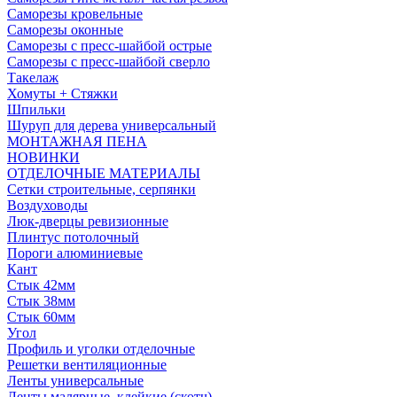
Саморезы кровельные
Саморезы оконные
Саморезы с пресс-шайбой острые
Саморезы с пресс-шайбой сверло
Такелаж
Хомуты + Стяжки
Шпильки
Шуруп для дерева универсальный
МОНТАЖНАЯ ПЕНА
НОВИНКИ
ОТДЕЛОЧНЫЕ МАТЕРИАЛЫ
Сетки строительные, серпянки
Воздуховоды
Люк-дверцы ревизионные
Плинтус потолочный
Пороги алюминиевые
Кант
Стык 42мм
Стык 38мм
Стык 60мм
Угол
Профиль и уголки отделочные
Решетки вентиляционные
Ленты универсальные
Ленты малярные, клейкие (скотч)