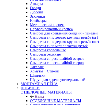
Анкеры
Гвозди
Дюбели
Заклепки
Кляймеры
Метрический крепеж
Перфорированный крепеж
Саморез для крепления сендвич - панелей
Саморезы гипс дерево крупная резьба (кг)
Саморезы гипс дерево крупная резьба (шт)
Саморезы гипс металл частая резьба
Саморезы кровельные
Саморезы оконные
Саморезы с пресс-шайбой острые
Саморезы с пресс-шайбой сверло
Такелаж
Хомуты + Стяжки
Шпильки
Шуруп для дерева универсальный
МОНТАЖНАЯ ПЕНА
НОВИНКИ
ОТДЕЛОЧНЫЕ МАТЕРИАЛЫ
Назад
ОТДЕЛОЧНЫЕ МАТЕРИАЛЫ
Сетки строительные, серпянки