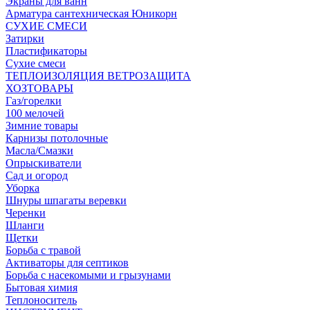
Экраны для ванн
Арматура сантехническая Юникорн
СУХИЕ СМЕСИ
Затирки
Пластификаторы
Сухие смеси
ТЕПЛОИЗОЛЯЦИЯ ВЕТРОЗАЩИТА
ХОЗТОВАРЫ
Газ/горелки
100 мелочей
Зимние товары
Карнизы потолочные
Масла/Смазки
Опрыскиватели
Сад и огород
Уборка
Шнуры шпагаты веревки
Черенки
Шланги
Щетки
Борьба с травой
Активаторы для септиков
Борьба с насекомыми и грызунами
Бытовая химия
Теплоноситель