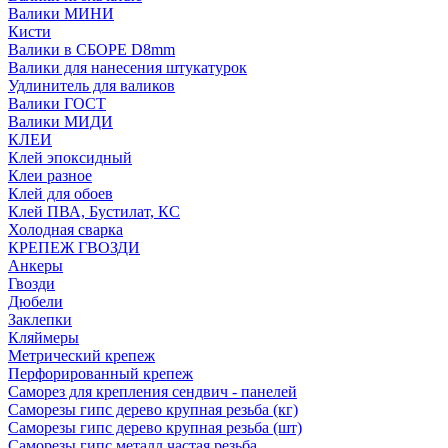
Валики МИНИ
Кисти
Валики в СБОРЕ D8mm
Валики для нанесения штукатурок
Удлинитель для валиков
Валики ГОСТ
Валики МИДИ
КЛЕИ
Клей эпоксидный
Клеи разное
Клей для обоев
Клей ПВА, Бустилат, КС
Холодная сварка
КРЕПЕЖ ГВОЗДИ
Анкеры
Гвозди
Дюбели
Заклепки
Кляймеры
Метрический крепеж
Перфорированный крепеж
Саморез для крепления сендвич - панелей
Саморезы гипс дерево крупная резьба (кг)
Саморезы гипс дерево крупная резьба (шт)
Саморезы гипс металл частая резьба