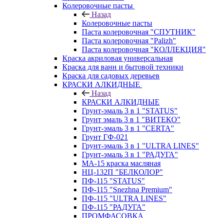
Колеровочные пасты
Назад
Колеровочные пасты
Паста колеровочная "СПУТНИК"
Паста колеровочная "Palizh"
Паста колеровочная "КОЛЛЕКЦИЯ"
Краска акриловая универсальная
Краска для ванн и бытовой техники
Краска для садовых деревьев
КРАСКИ АЛКИДНЫЕ
Назад
КРАСКИ АЛКИДНЫЕ
Грунт-эмаль 3 в 1 "STATUS"
Грунт эмаль 3 в 1 "ВИТЕКО"
Грунт-эмаль 3 в 1 "CERTA"
Грунт ГФ-021
Грунт-эмаль 3 в 1 "ULTRA LINES"
Грунт-эмаль 3 в 1 "РАДУГА"
МА-15 краска масляная
НЦ-132П "БЕЛКОЛОР"
ПФ-115 "STATUS"
ПФ-115 "Snezhna Premium"
ПФ-115 "ULTRA LINES"
ПФ-115 "РАДУГА"
ПРОМФАСОВКА