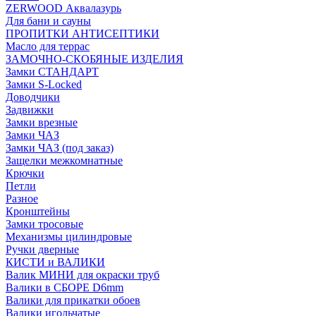
ZERWOOD Аквалазурь
Для бани и сауны
ПРОПИТКИ АНТИСЕПТИКИ
Масло для террас
ЗАМОЧНО-СКОБЯНЫЕ ИЗДЕЛИЯ
Замки СТАНДАРТ
Замки S-Locked
Доводчики
Задвижки
Замки врезные
Замки ЧАЗ
Замки ЧАЗ (под заказ)
Защелки межкомнатные
Крючки
Петли
Разное
Кронштейны
Замки тросовые
Механизмы цилиндровые
Ручки дверные
КИСТИ и ВАЛИКИ
Валик МИНИ для окраски труб
Валики в СБОРЕ D6mm
Валики для прикатки обоев
Валики игольчатые