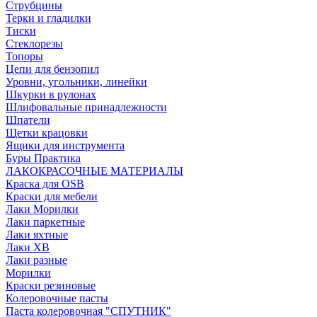
Струбцины
Терки и гладилки
Тиски
Стеклорезы
Топоры
Цепи для бензопил
Уровни, угольники, линейки
Шкурки в рулонах
Шлифовальные принадлежности
Шпатели
Щетки крацовки
Ящики для инструмента
Буры Практика
ЛАКОКРАСОЧНЫЕ МАТЕРИАЛЫ
Краска для OSB
Краски для мебели
Лаки Морилки
Лаки паркетные
Лаки яхтные
Лаки ХВ
Лаки разные
Морилки
Краски резиновые
Колеровочные пасты
Паста колеровочная "СПУТНИК"