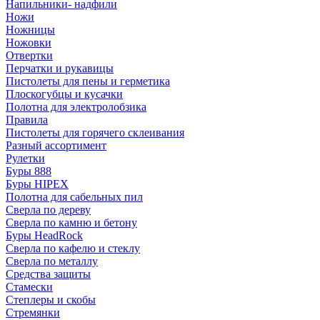
Напильники- надфили
Ножи
Ножницы
Ножовки
Отвертки
Перчатки и рукавицы
Пистолеты для пены и герметика
Плоскогубцы и кусачки
Полотна для электролобзика
Правила
Пистолеты для горячего склеивания
Разный ассортимент
Рулетки
Буры 888
Буры HIPEX
Полотна для сабельных пил
Сверла по дереву
Сверла по камню и бетону
Буры HeadRock
Сверла по кафелю и стеклу
Сверла по металлу
Средства защиты
Стамески
Степлеры и скобы
Стремянки