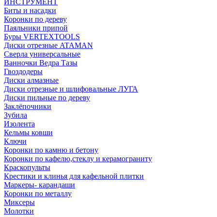
ИНСТРУМЕНТ
Биты и насадки
Коронки по дереву
Паяльники припой
Буры VERTEXTOOLS
Диски отрезные ATAMAN
Сверла универсальные
Ванночки Ведра Тазы
Гвоздодеры
Диски алмазные
Диски отрезные и шлифовальные ЛУГА
Диски пильные по дереву
Заклёпочники
Зубила
Изолента
Кельмы ковши
Ключи
Коронки по камню и бетону
Коронки по кафелю,стеклу и керамограниту
Краскопульты
Крестики и клинья для кафельной плитки
Маркеры- карандаши
Коронки по металлу
Миксеры
Молотки