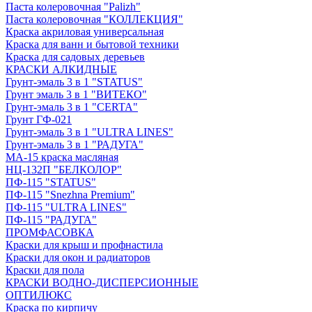
Паста колеровочная "Palizh"
Паста колеровочная "КОЛЛЕКЦИЯ"
Краска акриловая универсальная
Краска для ванн и бытовой техники
Краска для садовых деревьев
КРАСКИ АЛКИДНЫЕ
Грунт-эмаль 3 в 1 "STATUS"
Грунт эмаль 3 в 1 "ВИТЕКО"
Грунт-эмаль 3 в 1 "CERTA"
Грунт ГФ-021
Грунт-эмаль 3 в 1 "ULTRA LINES"
Грунт-эмаль 3 в 1 "РАДУГА"
МА-15 краска масляная
НЦ-132П "БЕЛКОЛОР"
ПФ-115 "STATUS"
ПФ-115 "Snezhna Premium"
ПФ-115 "ULTRA LINES"
ПФ-115 "РАДУГА"
ПРОМФАСОВКА
Краски для крыш и профнастила
Краски для окон и радиаторов
Краски для пола
КРАСКИ ВОДНО-ДИСПЕРСИОННЫЕ
ОПТИЛЮКС
Краска по кирпичу