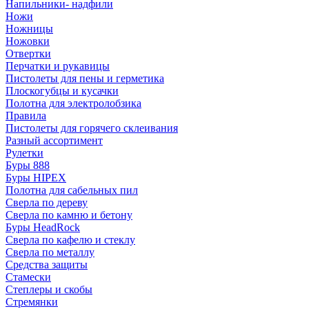
Напильники- надфили
Ножи
Ножницы
Ножовки
Отвертки
Перчатки и рукавицы
Пистолеты для пены и герметика
Плоскогубцы и кусачки
Полотна для электролобзика
Правила
Пистолеты для горячего склеивания
Разный ассортимент
Рулетки
Буры 888
Буры HIPEX
Полотна для сабельных пил
Сверла по дереву
Сверла по камню и бетону
Буры HeadRock
Сверла по кафелю и стеклу
Сверла по металлу
Средства защиты
Стамески
Степлеры и скобы
Стремянки