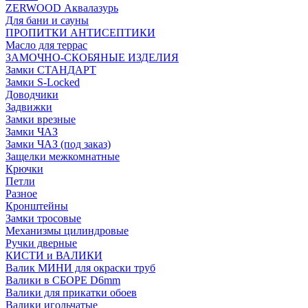
ZERWOOD Аквалазурь
Для бани и сауны
ПРОПИТКИ АНТИСЕПТИКИ
Масло для террас
ЗАМОЧНО-СКОБЯНЫЕ ИЗДЕЛИЯ
Замки СТАНДАРТ
Замки S-Locked
Доводчики
Задвижки
Замки врезные
Замки ЧАЗ
Замки ЧАЗ (под заказ)
Защелки межкомнатные
Крючки
Петли
Разное
Кронштейны
Замки тросовые
Механизмы цилиндровые
Ручки дверные
КИСТИ и ВАЛИКИ
Валик МИНИ для окраски труб
Валики в СБОРЕ D6mm
Валики для прикатки обоев
Валики игольчатые