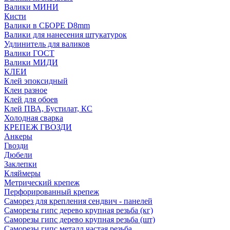
Валики МИНИ
Кисти
Валики в СБОРЕ D8mm
Валики для нанесения штукатурок
Удлинитель для валиков
Валики ГОСТ
Валики МИДИ
КЛЕИ
Клей эпоксидный
Клеи разное
Клей для обоев
Клей ПВА, Бустилат, КС
Холодная сварка
КРЕПЕЖ ГВОЗДИ
Анкеры
Гвозди
Дюбели
Заклепки
Кляймеры
Метрический крепеж
Перфорированный крепеж
Саморез для крепления сендвич - панелей
Саморезы гипс дерево крупная резьба (кг)
Саморезы гипс дерево крупная резьба (шт)
Саморезы гипс металл частая резьба