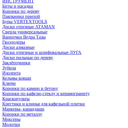
ИНСТРУМЕНТ
Биты и насадки
Коронки по дереву
Паяльники припой
Буры VERTEXTOOLS
Диски отрезные ATAMAN
Сверла универсальные
Ванночки Ведра Тазы
Гвоздодеры
Диски алмазные
Диски отрезные и шлифовальные ЛУГА
Диски пильные по дереву
Заклёпочники
Зубила
Изолента
Кельмы ковши
Ключи
Коронки по камню и бетону
Коронки по кафелю,стеклу и керамограниту
Краскопульты
Крестики и клинья для кафельной плитки
Маркеры- карандаши
Коронки по металлу
Миксеры
Молотки