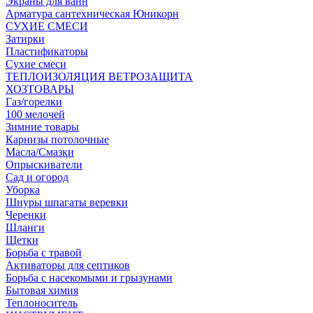
Экраны для ванн
Арматура сантехническая Юникорн
СУХИЕ СМЕСИ
Затирки
Пластификаторы
Сухие смеси
ТЕПЛОИЗОЛЯЦИЯ ВЕТРОЗАЩИТА
ХОЗТОВАРЫ
Газ/горелки
100 мелочей
Зимние товары
Карнизы потолочные
Масла/Смазки
Опрыскиватели
Сад и огород
Уборка
Шнуры шпагаты веревки
Черенки
Шланги
Щетки
Борьба с травой
Активаторы для септиков
Борьба с насекомыми и грызунами
Бытовая химия
Теплоноситель