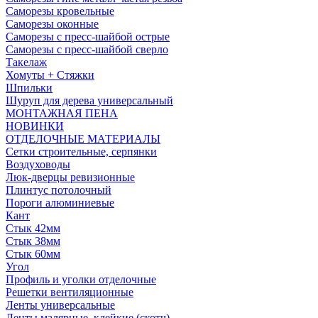
Саморезы кровельные
Саморезы оконные
Саморезы с пресс-шайбой острые
Саморезы с пресс-шайбой сверло
Такелаж
Хомуты + Стяжки
Шпильки
Шуруп для дерева универсальный
МОНТАЖНАЯ ПЕНА
НОВИНКИ
ОТДЕЛОЧНЫЕ МАТЕРИАЛЫ
Сетки строительные, серпянки
Воздуховоды
Люк-дверцы ревизионные
Плинтус потолочный
Пороги алюминиевые
Кант
Стык 42мм
Стык 38мм
Стык 60мм
Угол
Профиль и уголки отделочные
Решетки вентиляционные
Ленты универсальные
Ленты малярные, клейкие (скотч)