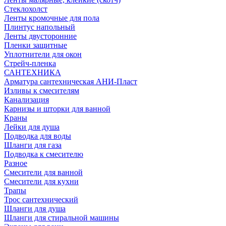
Стеклохолст
Ленты кромочные для пола
Плинтус напольный
Ленты двусторонние
Пленки защитные
Уплотнители для окон
Стрейч-пленка
САНТЕХНИКА
Арматура сантехническая АНИ-Пласт
Изливы к смесителям
Канализация
Карнизы и шторки для ванной
Краны
Лейки для душа
Подводка для воды
Шланги для газа
Подводка к смесителю
Разное
Смесители для ванной
Смесители для кухни
Трапы
Трос сантехнический
Шланги для душа
Шланги для стиральной машины