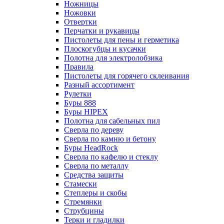
Ножницы
Ножовки
Отвертки
Перчатки и рукавицы
Пистолеты для пены и герметика
Плоскогубцы и кусачки
Полотна для электролобзика
Правила
Пистолеты для горячего склеивания
Разный ассортимент
Рулетки
Буры 888
Буры HIPEX
Полотна для сабельных пил
Сверла по дереву
Сверла по камню и бетону
Буры HeadRock
Сверла по кафелю и стеклу
Сверла по металлу
Средства защиты
Стамески
Степлеры и скобы
Стремянки
Струбцины
Терки и гладилки