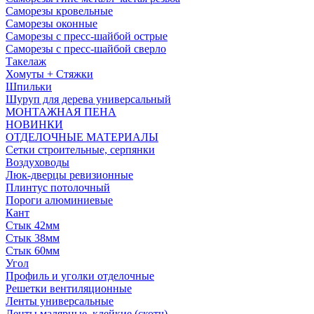
Саморезы кровельные
Саморезы оконные
Саморезы с пресс-шайбой острые
Саморезы с пресс-шайбой сверло
Такелаж
Хомуты + Стяжки
Шпильки
Шуруп для дерева универсальный
МОНТАЖНАЯ ПЕНА
НОВИНКИ
ОТДЕЛОЧНЫЕ МАТЕРИАЛЫ
Сетки строительные, серпянки
Воздуховоды
Люк-дверцы ревизионные
Плинтус потолочный
Пороги алюминиевые
Кант
Стык 42мм
Стык 38мм
Стык 60мм
Угол
Профиль и уголки отделочные
Решетки вентиляционные
Ленты универсальные
Ленты малярные, клейкие (скотч)