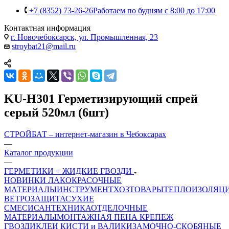
+7 (8352) 73-26-26
Работаем по будням с 8:00 до 17:00
Контактная информация
г. Новочебоксарск, ул. Промышленная, 23
stroybat21@mail.ru
KU-H301 Герметизирующий спрей
серый 520мл (6шт)
СТРОЙБАТ – интернет-магазин в Чебоксарах
—
Каталог продукции
—
ГЕРМЕТИКИ + ЖИДКИЕ ГВОЗДИ
НОВИНКИ
ЛАКОКРАСОЧНЫЕ
МАТЕРИАЛЫ
ИНСТРУМЕНТ
ХОЗТОВАРЫ
ТЕПЛОИЗОЛЯЦ
ВЕТРОЗАЩИТА
СУХИЕ
СМЕСИ
САНТЕХНИКА
ОТДЕЛОЧНЫЕ
МАТЕРИАЛЫ
МОНТАЖНАЯ ПЕНА
КРЕПЕЖ
ГВОЗДИ
КЛЕИ
КИСТИ и ВАЛИКИ
ЗАМОЧНО-СКОБЯНЫЕ