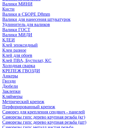
Валики МИНИ
Кисти
Валики в СБОРЕ D8mm
Валики для нанесения штукатурок
Удлинитель для валиков
Валики ГОСТ
Валики МИДИ
КЛЕИ
Клей эпоксидный
Клеи разное
Клей для обоев
Клей ПВА, Бустилат, КС
Холодная сварка
КРЕПЕЖ ГВОЗДИ
Анкеры
Гвозди
Дюбели
Заклепки
Кляймеры
Метрический крепеж
Перфорированный крепеж
Саморез для крепления сендвич - панелей
Саморезы гипс дерево крупная резьба (кг)
Саморезы гипс дерево крупная резьба (шт)
Саморезы гипс металл частая резьба