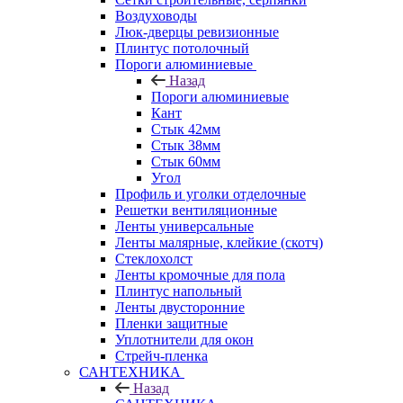
Воздуховоды
Люк-дверцы ревизионные
Плинтус потолочный
Пороги алюминиевые
Назад
Пороги алюминиевые
Кант
Стык 42мм
Стык 38мм
Стык 60мм
Угол
Профиль и уголки отделочные
Решетки вентиляционные
Ленты универсальные
Ленты малярные, клейкие (скотч)
Стеклохолст
Ленты кромочные для пола
Плинтус напольный
Ленты двусторонние
Пленки защитные
Уплотнители для окон
Стрейч-пленка
САНТЕХНИКА
Назад