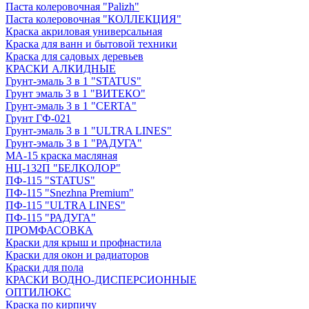
Паста колеровочная "Palizh"
Паста колеровочная "КОЛЛЕКЦИЯ"
Краска акриловая универсальная
Краска для ванн и бытовой техники
Краска для садовых деревьев
КРАСКИ АЛКИДНЫЕ
Грунт-эмаль 3 в 1 "STATUS"
Грунт эмаль 3 в 1 "ВИТЕКО"
Грунт-эмаль 3 в 1 "CERTA"
Грунт ГФ-021
Грунт-эмаль 3 в 1 "ULTRA LINES"
Грунт-эмаль 3 в 1 "РАДУГА"
МА-15 краска масляная
НЦ-132П "БЕЛКОЛОР"
ПФ-115 "STATUS"
ПФ-115 "Snezhna Premium"
ПФ-115 "ULTRA LINES"
ПФ-115 "РАДУГА"
ПРОМФАСОВКА
Краски для крыш и профнастила
Краски для окон и радиаторов
Краски для пола
КРАСКИ ВОДНО-ДИСПЕРСИОННЫЕ
ОПТИЛЮКС
Краска по кирпичу