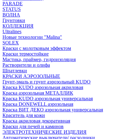
PARADE
STATUS
ВОЛНА
Грунтовки
КОЛЛЕКЦИЯ
Ultralines
Новые технологии "Malina"
SOLEX
Краски с молотковым эффектом
Краски термостойкие
Мастика, праймер, гидроизоляция
Растворители и олифа
Шпатлевки
КРАСКИ АЭРОЗОЛЬНЫЕ
Грунт-эмаль и грунт аэрозольный KUDO
Краска KUDO аэрозольная акриловая
Краска аэрозольная МЕТАЛЛИК
Краска KUDO аэрозольная универсальная
Краска DONEWELL аэрозольная
Краска ВИТ ДЕКО аэрозольная универсальная
Краситель для кожи
Краска акриловая декоративная
Краски для печей и каминов
ЭЛЕКТРОТЕХНИЧЕСКИЕ ИЗДЕЛИЯ
Автоматические выключатели/ расходники