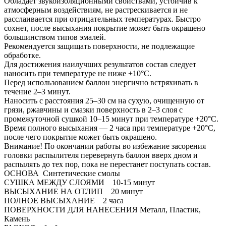
Обладает звукоизоляционными свойствами, устойчив к
атмосферным воздействиям, не растрескивается и не
расслаивается при отрицательных температурах. Быстро
сохнет, после высыхания покрытие может быть окрашено
большинством типов эмалей.
Рекомендуется защищать поверхности, не подлежащие
обработке.
Для достижения наилучших результатов состав следует
наносить при температуре не ниже +10°C.
Перед использованием баллон энергично встряхивать в
течение 2–3 минут.
Наносить с расстояния 25–30 см на сухую, очищенную от
грязи, ржавчины и смазки поверхность в 2–3 слоя с
промежуточной сушкой 10–15 минут при температуре +20°C.
Время полного высыхания — 2 часа при температуре +20°C,
после чего покрытие может быть окрашено.
Внимание! По окончании работы во избежание засорения
головки распылителя перевернуть баллон вверх дном и
распылять до тех пор, пока не перестанет поступать состав.
ОСНОВА Синтетические смолы
СУШКА МЕЖДУ СЛОЯМИ 10-15 минут
ВЫСЫХАНИЕ НА ОТЛИП 20 минут
ПОЛНОЕ ВЫСЫХАНИЕ 2 часа
ПОВЕРХНОСТИ ДЛЯ НАНЕСЕНИЯ Металл, Пластик,
Камень