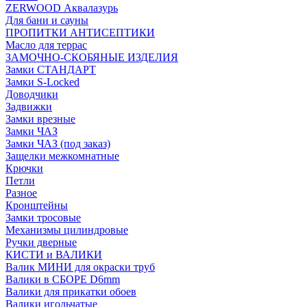
ZERWOOD Аквалазурь
Для бани и сауны
ПРОПИТКИ АНТИСЕПТИКИ
Масло для террас
ЗАМОЧНО-СКОБЯНЫЕ ИЗДЕЛИЯ
Замки СТАНДАРТ
Замки S-Locked
Доводчики
Задвижки
Замки врезные
Замки ЧАЗ
Замки ЧАЗ (под заказ)
Защелки межкомнатные
Крючки
Петли
Разное
Кронштейны
Замки тросовые
Механизмы цилиндровые
Ручки дверные
КИСТИ и ВАЛИКИ
Валик МИНИ для окраски труб
Валики в СБОРЕ D6mm
Валики для прикатки обоев
Валики игольчатые