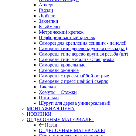
Анкеры
Гвозди
Дюбели
Заклепки
Кляймеры
Метрический крепеж
Перфорированный крепеж
Саморез для крепления сендвич - панелей
Саморезы гипс дерево крупная резьба (кг)
Саморезы гипс дерево крупная резьба (шт)
Саморезы гипс металл частая резьба
Саморезы кровельные
Саморезы оконные
Саморезы с пресс-шайбой острые
Саморезы с пресс-шайбой сверло
Такелаж
Хомуты + Стяжки
Шпильки
Шуруп для дерева универсальный
МОНТАЖНАЯ ПЕНА
НОВИНКИ
ОТДЕЛОЧНЫЕ МАТЕРИАЛЫ
Назад
ОТДЕЛОЧНЫЕ МАТЕРИАЛЫ
Сетки строительные, серпянки