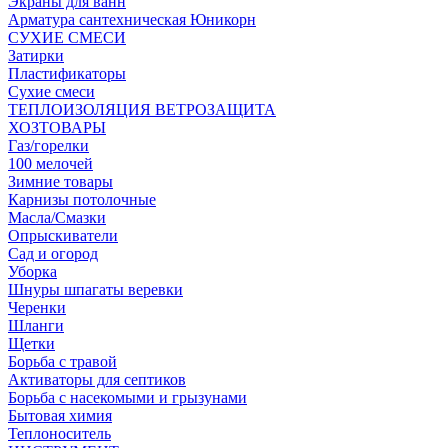
Экраны для ванн
Арматура сантехническая Юникорн
СУХИЕ СМЕСИ
Затирки
Пластификаторы
Сухие смеси
ТЕПЛОИЗОЛЯЦИЯ ВЕТРОЗАЩИТА
ХОЗТОВАРЫ
Газ/горелки
100 мелочей
Зимние товары
Карнизы потолочные
Масла/Смазки
Опрыскиватели
Сад и огород
Уборка
Шнуры шпагаты веревки
Черенки
Шланги
Щетки
Борьба с травой
Активаторы для септиков
Борьба с насекомыми и грызунами
Бытовая химия
Теплоноситель