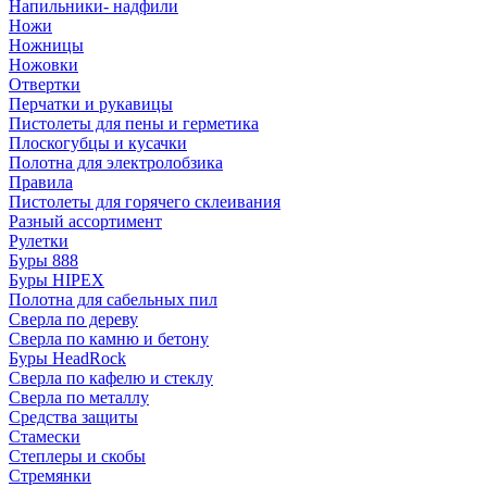
Напильники- надфили
Ножи
Ножницы
Ножовки
Отвертки
Перчатки и рукавицы
Пистолеты для пены и герметика
Плоскогубцы и кусачки
Полотна для электролобзика
Правила
Пистолеты для горячего склеивания
Разный ассортимент
Рулетки
Буры 888
Буры HIPEX
Полотна для сабельных пил
Сверла по дереву
Сверла по камню и бетону
Буры HeadRock
Сверла по кафелю и стеклу
Сверла по металлу
Средства защиты
Стамески
Степлеры и скобы
Стремянки