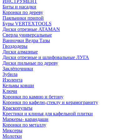
ИНСТРУМЕНТ
Биты и насадки
Коронки по дереву
Паяльники припой
Буры VERTEXTOOLS
Диски отрезные ATAMAN
Сверла универсальные
Ванночки Ведра Тазы
Гвоздодеры
Диски алмазные
Диски отрезные и шлифовальные ЛУГА
Диски пильные по дереву
Заклёпочники
Зубила
Изолента
Кельмы ковши
Ключи
Коронки по камню и бетону
Коронки по кафелю,стеклу и керамограниту
Краскопульты
Крестики и клинья для кафельной плитки
Маркеры- карандаши
Коронки по металлу
Миксеры
Молотки