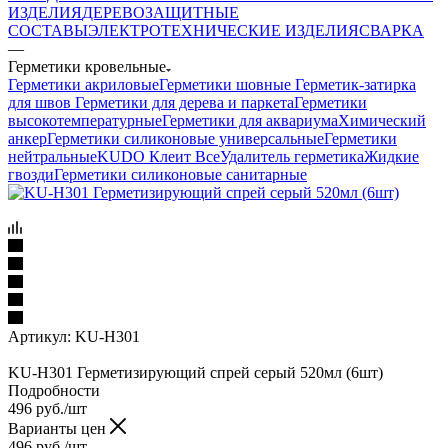
ИЗДЕЛИЯ
ДЕРЕВОЗАЩИТНЫЕ
СОСТАВЫ
ЭЛЕКТРОТЕХНИЧЕСКИЕ ИЗДЕЛИЯ
СВАРКА
—
Герметики кровельные
Герметики акриловые
Герметики шовные
Герметик-затирка
для швов
Герметики для дерева и паркета
Герметики
высокотемпературные
Герметики для аквариума
Химический
анкер
Герметики силиконовые универсальные
Герметики
нейтральные
KUDO Клеит Все
Удалитель герметика
Жидкие
гвозди
Герметики силиконовые санитарные
Артикул:
KU-H301
KU-H301 Герметизирующий спрей серый 520мл (6шт)
Подробности
496
руб.
/шт
Варианты цен
496
руб.
/шт