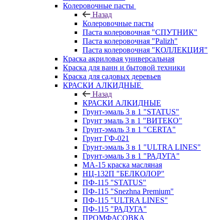
Колеровочные пасты
Назад
Колеровочные пасты
Паста колеровочная "СПУТНИК"
Паста колеровочная "Palizh"
Паста колеровочная "КОЛЛЕКЦИЯ"
Краска акриловая универсальная
Краска для ванн и бытовой техники
Краска для садовых деревьев
КРАСКИ АЛКИДНЫЕ
Назад
КРАСКИ АЛКИДНЫЕ
Грунт-эмаль 3 в 1 "STATUS"
Грунт эмаль 3 в 1 "ВИТЕКО"
Грунт-эмаль 3 в 1 "CERTA"
Грунт ГФ-021
Грунт-эмаль 3 в 1 "ULTRA LINES"
Грунт-эмаль 3 в 1 "РАДУГА"
МА-15 краска масляная
НЦ-132П "БЕЛКОЛОР"
ПФ-115 "STATUS"
ПФ-115 "Snezhna Premium"
ПФ-115 "ULTRA LINES"
ПФ-115 "РАДУГА"
ПРОМФАСОВКА