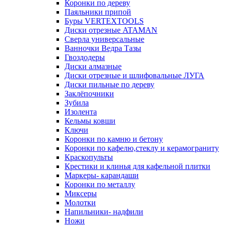
Коронки по дереву
Паяльники припой
Буры VERTEXTOOLS
Диски отрезные ATAMAN
Сверла универсальные
Ванночки Ведра Тазы
Гвоздодеры
Диски алмазные
Диски отрезные и шлифовальные ЛУГА
Диски пильные по дереву
Заклёпочники
Зубила
Изолента
Кельмы ковши
Ключи
Коронки по камню и бетону
Коронки по кафелю,стеклу и керамограниту
Краскопульты
Крестики и клинья для кафельной плитки
Маркеры- карандаши
Коронки по металлу
Миксеры
Молотки
Напильники- надфили
Ножи