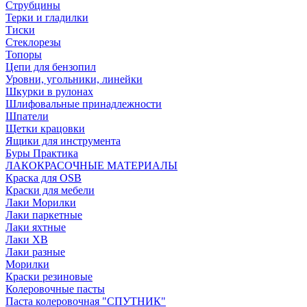
Струбцины
Терки и гладилки
Тиски
Стеклорезы
Топоры
Цепи для бензопил
Уровни, угольники, линейки
Шкурки в рулонах
Шлифовальные принадлежности
Шпатели
Щетки крацовки
Ящики для инструмента
Буры Практика
ЛАКОКРАСОЧНЫЕ МАТЕРИАЛЫ
Краска для OSB
Краски для мебели
Лаки Морилки
Лаки паркетные
Лаки яхтные
Лаки ХВ
Лаки разные
Морилки
Краски резиновые
Колеровочные пасты
Паста колеровочная "СПУТНИК"