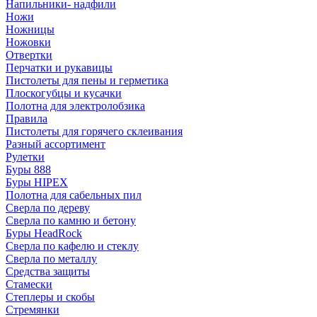
Напильники- надфили
Ножи
Ножницы
Ножовки
Отвертки
Перчатки и рукавицы
Пистолеты для пены и герметика
Плоскогубцы и кусачки
Полотна для электролобзика
Правила
Пистолеты для горячего склеивания
Разный ассортимент
Рулетки
Буры 888
Буры HIPEX
Полотна для сабельных пил
Сверла по дереву
Сверла по камню и бетону
Буры HeadRock
Сверла по кафелю и стеклу
Сверла по металлу
Средства защиты
Стамески
Степлеры и скобы
Стремянки