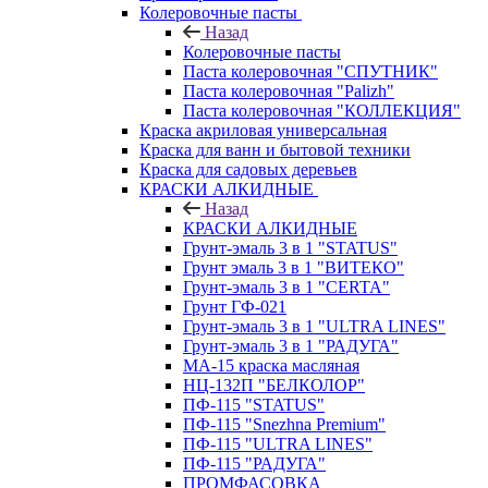
Колеровочные пасты
Назад
Колеровочные пасты
Паста колеровочная "СПУТНИК"
Паста колеровочная "Palizh"
Паста колеровочная "КОЛЛЕКЦИЯ"
Краска акриловая универсальная
Краска для ванн и бытовой техники
Краска для садовых деревьев
КРАСКИ АЛКИДНЫЕ
Назад
КРАСКИ АЛКИДНЫЕ
Грунт-эмаль 3 в 1 "STATUS"
Грунт эмаль 3 в 1 "ВИТЕКО"
Грунт-эмаль 3 в 1 "CERTA"
Грунт ГФ-021
Грунт-эмаль 3 в 1 "ULTRA LINES"
Грунт-эмаль 3 в 1 "РАДУГА"
МА-15 краска масляная
НЦ-132П "БЕЛКОЛОР"
ПФ-115 "STATUS"
ПФ-115 "Snezhna Premium"
ПФ-115 "ULTRA LINES"
ПФ-115 "РАДУГА"
ПРОМФАСОВКА