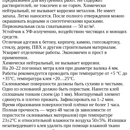
Предназначен для внутренних работ. Не содержит
растворителей, не токсичен и не горюч. Химически
нейтральный, не вызывает коррозии металлов. Не имеет
запаха. Легко наносится. После полного отверждения можно
окрашивать водными и синтетическими красками.
Первоначальная сила схватывания — 50 кг/м².
Устойчив к УФ-излучению, воздействию чистящих и моющих
средств.
Отличная адгезия к бетону, кирпичу, камню, гипсокартону,
стеклу, дереву, ПВХ и другим строительным материалам.
Ускоряет отделочные работы. Экономичен и прост в
применении.
Химически нейтральный, не вызывает коррозии.
На 20–22 погонных метра клея при диаметре валика 4 мм.
Работы рекомендуется проводить при температуре от +5 °C до
+35°C, температура клея +20…25°C.
Склеиваемые поверхности должны быть сухими и чистыми.
Одно из оснований должно быть пористым. Нанести клей
сплошным тонким слоем (до 1 мм). Монтируемый элемент
сдвинуть и плотно прижать. Зафиксировать на 1–2 мин.
Время образования поверхностной плёнки не более 1 часа.
Полная прочность — через 48 часов (в зависимости от
пористости склеиваемых материалов) при температуре
23±2°C и относительной влажности воздуха 50±5%. Излишки
незатвердевшего клея удалить при помощи влажной ткани