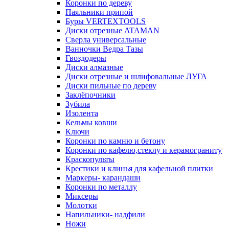
Коронки по дереву
Паяльники припой
Буры VERTEXTOOLS
Диски отрезные ATAMAN
Сверла универсальные
Ванночки Ведра Тазы
Гвоздодеры
Диски алмазные
Диски отрезные и шлифовальные ЛУГА
Диски пильные по дереву
Заклёпочники
Зубила
Изолента
Кельмы ковши
Ключи
Коронки по камню и бетону
Коронки по кафелю,стеклу и керамограниту
Краскопульты
Крестики и клинья для кафельной плитки
Маркеры- карандаши
Коронки по металлу
Миксеры
Молотки
Напильники- надфили
Ножи