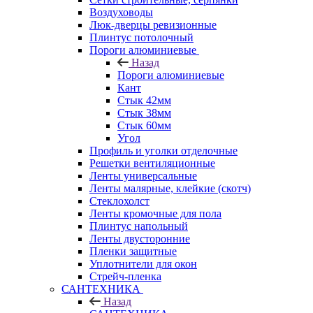
Воздуховоды
Люк-дверцы ревизионные
Плинтус потолочный
Пороги алюминиевые
Назад
Пороги алюминиевые
Кант
Стык 42мм
Стык 38мм
Стык 60мм
Угол
Профиль и уголки отделочные
Решетки вентиляционные
Ленты универсальные
Ленты малярные, клейкие (скотч)
Стеклохолст
Ленты кромочные для пола
Плинтус напольный
Ленты двусторонние
Пленки защитные
Уплотнители для окон
Стрейч-пленка
САНТЕХНИКА
Назад