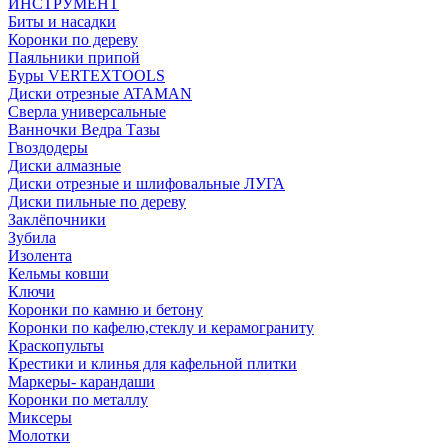
ИНСТРУМЕНТ
Биты и насадки
Коронки по дереву
Паяльники припой
Буры VERTEXTOOLS
Диски отрезные ATAMAN
Сверла универсальные
Ванночки Ведра Тазы
Гвоздодеры
Диски алмазные
Диски отрезные и шлифовальные ЛУГА
Диски пильные по дереву
Заклёпочники
Зубила
Изолента
Кельмы ковши
Ключи
Коронки по камню и бетону
Коронки по кафелю,стеклу и керамограниту
Краскопульты
Крестики и клинья для кафельной плитки
Маркеры- карандаши
Коронки по металлу
Миксеры
Молотки