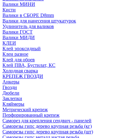
Валики МИНИ
Кисти
Валики в СБОРЕ D8mm
Валики для нанесения штукатурок
Удлинитель для валиков
Валики ГОСТ
Валики МИДИ
КЛЕИ
Клей эпоксидный
Клеи разное
Клей для обоев
Клей ПВА, Бустилат, КС
Холодная сварка
КРЕПЕЖ ГВОЗДИ
Анкеры
Гвозди
Дюбели
Заклепки
Кляймеры
Метрический крепеж
Перфорированный крепеж
Саморез для крепления сендвич - панелей
Саморезы гипс дерево крупная резьба (кг)
Саморезы гипс дерево крупная резьба (шт)
Саморезы гипс металл частая резьба