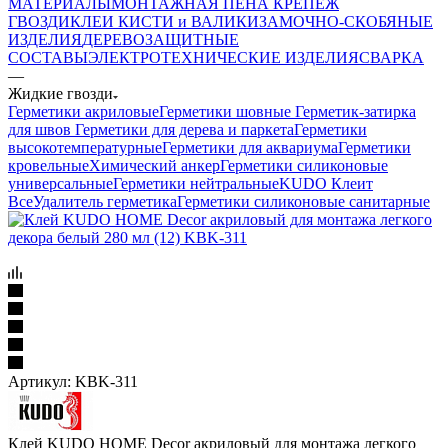
МАТЕРИАЛЫ
МОНТАЖНАЯ ПЕНА
КРЕПЕЖ
ГВОЗДИ
КЛЕИ
КИСТИ и ВАЛИКИ
ЗАМОЧНО-СКОБЯНЫЕ
ИЗДЕЛИЯ
ДЕРЕВОЗАЩИТНЫЕ
СОСТАВЫ
ЭЛЕКТРОТЕХНИЧЕСКИЕ ИЗДЕЛИЯ
СВАРКА
—
Жидкие гвозди
Герметики акриловые
Герметики шовные
Герметик-затирка
для швов
Герметики для дерева и паркета
Герметики
высокотемпературные
Герметики для аквариума
Герметики
кровельные
Химический анкер
Герметики силиконовые
универсальные
Герметики нейтральные
KUDO Клеит
Все
Удалитель герметика
Герметики силиконовые санитарные
Артикул:
KBK-311
Клей KUDO HOME Decor акриловый для монтажа легкого