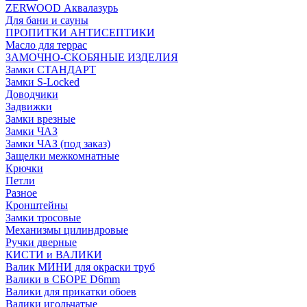
ZERWOOD Аквалазурь
Для бани и сауны
ПРОПИТКИ АНТИСЕПТИКИ
Масло для террас
ЗАМОЧНО-СКОБЯНЫЕ ИЗДЕЛИЯ
Замки СТАНДАРТ
Замки S-Locked
Доводчики
Задвижки
Замки врезные
Замки ЧАЗ
Замки ЧАЗ (под заказ)
Защелки межкомнатные
Крючки
Петли
Разное
Кронштейны
Замки тросовые
Механизмы цилиндровые
Ручки дверные
КИСТИ и ВАЛИКИ
Валик МИНИ для окраски труб
Валики в СБОРЕ D6mm
Валики для прикатки обоев
Валики игольчатые