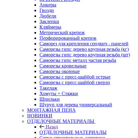
Анкеры
Гвозди
Дюбели
Заклепки
Кляймеры
Метрический крепеж
Перфорированный крепеж
Саморез для крепления сендвич - панелей
Саморезы гипс дерево крупная резьба (кг)
Саморезы гипс дерево крупная резьба (шт)
Саморезы гипс металл частая резьба
Саморезы кровельные
Саморезы оконные
Саморезы с пресс-шайбой острые
Саморезы с пресс-шайбой сверло
Такелаж
Хомуты + Стяжки
Шпильки
Шуруп для дерева универсальный
МОНТАЖНАЯ ПЕНА
НОВИНКИ
ОТДЕЛОЧНЫЕ МАТЕРИАЛЫ
Назад
ОТДЕЛОЧНЫЕ МАТЕРИАЛЫ
Сетки строительные, серпянки