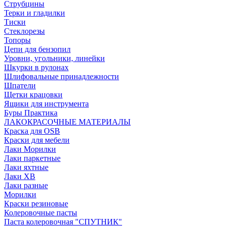
Струбцины
Терки и гладилки
Тиски
Стеклорезы
Топоры
Цепи для бензопил
Уровни, угольники, линейки
Шкурки в рулонах
Шлифовальные принадлежности
Шпатели
Щетки крацовки
Ящики для инструмента
Буры Практика
ЛАКОКРАСОЧНЫЕ МАТЕРИАЛЫ
Краска для OSB
Краски для мебели
Лаки Морилки
Лаки паркетные
Лаки яхтные
Лаки ХВ
Лаки разные
Морилки
Краски резиновые
Колеровочные пасты
Паста колеровочная "СПУТНИК"