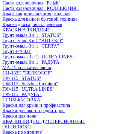
Паста колеровочная "Palizh"
Паста колеровочная "КОЛЛЕКЦИЯ"
Краска акриловая универсальная
Краска для ванн и бытовой техники
Краска для садовых деревьев
КРАСКИ АЛКИДНЫЕ
Грунт-эмаль 3 в 1 "STATUS"
Грунт эмаль 3 в 1 "ВИТЕКО"
Грунт-эмаль 3 в 1 "CERTA"
Грунт ГФ-021
Грунт-эмаль 3 в 1 "ULTRA LINES"
Грунт-эмаль 3 в 1 "РАДУГА"
МА-15 краска масляная
НЦ-132П "БЕЛКОЛОР"
ПФ-115 "STATUS"
ПФ-115 "Snezhna Premium"
ПФ-115 "ULTRA LINES"
ПФ-115 "РАДУГА"
ПРОМФАСОВКА
Краски для крыш и профнастила
Краски для окон и радиаторов
Краски для пола
КРАСКИ ВОДНО-ДИСПЕРСИОННЫЕ
ОПТИЛЮКС
Краска по кирпичу