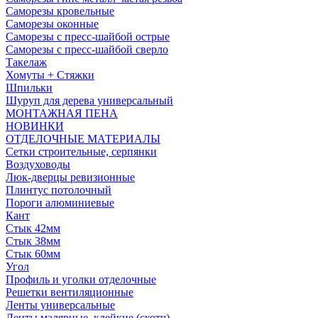
Саморезы кровельные
Саморезы оконные
Саморезы с пресс-шайбой острые
Саморезы с пресс-шайбой сверло
Такелаж
Хомуты + Стяжки
Шпильки
Шуруп для дерева универсальный
МОНТАЖНАЯ ПЕНА
НОВИНКИ
ОТДЕЛОЧНЫЕ МАТЕРИАЛЫ
Сетки строительные, серпянки
Воздуховоды
Люк-дверцы ревизионные
Плинтус потолочный
Пороги алюминиевые
Кант
Стык 42мм
Стык 38мм
Стык 60мм
Угол
Профиль и уголки отделочные
Решетки вентиляционные
Ленты универсальные
Ленты малярные, клейкие (скотч)