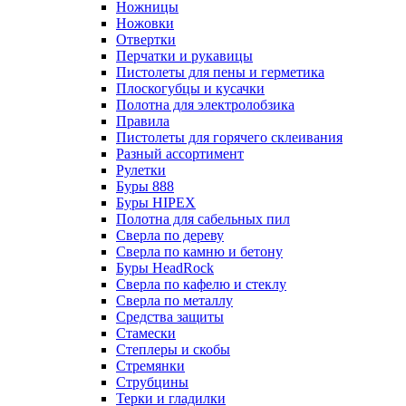
Ножницы
Ножовки
Отвертки
Перчатки и рукавицы
Пистолеты для пены и герметика
Плоскогубцы и кусачки
Полотна для электролобзика
Правила
Пистолеты для горячего склеивания
Разный ассортимент
Рулетки
Буры 888
Буры HIPEX
Полотна для сабельных пил
Сверла по дереву
Сверла по камню и бетону
Буры HeadRock
Сверла по кафелю и стеклу
Сверла по металлу
Средства защиты
Стамески
Степлеры и скобы
Стремянки
Струбцины
Терки и гладилки