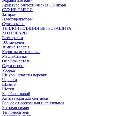
Экраны для ванн
Арматура сантехническая Юникорн
СУХИЕ СМЕСИ
Затирки
Пластификаторы
Сухие смеси
ТЕПЛОИЗОЛЯЦИЯ ВЕТРОЗАЩИТА
ХОЗТОВАРЫ
Газ/горелки
100 мелочей
Зимние товары
Карнизы потолочные
Масла/Смазки
Опрыскиватели
Сад и огород
Уборка
Шнуры шпагаты веревки
Черенки
Шланги
Щетки
Борьба с травой
Активаторы для септиков
Борьба с насекомыми и грызунами
Бытовая химия
Теплоноситель