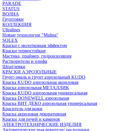
PARADE
STATUS
ВОЛНА
Грунтовки
КОЛЛЕКЦИЯ
Ultralines
Новые технологии "Malina"
SOLEX
Краски с молотковым эффектом
Краски термостойкие
Мастика, праймер, гидроизоляция
Растворители и олифа
Шпатлевки
КРАСКИ АЭРОЗОЛЬНЫЕ
Грунт-эмаль и грунт аэрозольный KUDO
Краска KUDO аэрозольная акриловая
Краска аэрозольная МЕТАЛЛИК
Краска KUDO аэрозольная универсальная
Краска DONEWELL аэрозольная
Краска ВИТ ДЕКО аэрозольная универсальная
Краситель для кожи
Краска акриловая декоративная
Краски для печей и каминов
ЭЛЕКТРОТЕХНИЧЕСКИЕ ИЗДЕЛИЯ
Автоматические выключатели/ расходники