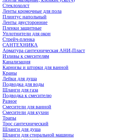
Стеклохолст
Ленты кромочные для пола
Плинтус напольный
Ленты двусторонние
Пленки защитные
Уплотнители для окон
Стрейч-пленка
САНТЕХНИКА
Арматура сантехническая АНИ-Пласт
Изливы к смесителям
Канализация
Карнизы и шторки для ванной
Краны
Лейки для душа
Подводка для воды
Шланги для газа
Подводка к смесителю
Разное
Смесители для ванной
Смесители для кухни
Трапы
Трос сантехнический
Шланги для душа
Шланги для стиральной машины