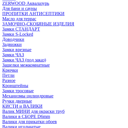
ZERWOOD Аквалазурь
Для бани и сауны
ПРОПИТКИ АНТИСЕПТИКИ
Масло для террас
ЗАМОЧНО-СКОБЯНЫЕ ИЗДЕЛИЯ
Замки СТАНДАРТ
Замки S-Locked
Доводчики
Задвижки
Замки врезные
Замки ЧАЗ
Замки ЧАЗ (под заказ)
Защелки межкомнатные
Крючки
Петли
Разное
Кронштейны
Замки тросовые
Механизмы цилиндровые
Ручки дверные
КИСТИ и ВАЛИКИ
Валик МИНИ для окраски труб
Валики в СБОРЕ D6mm
Валики для прикатки обоев
Валики игольчатые