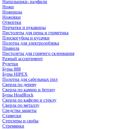
Напильники- надфили
Ножи
Ножницы
Ножовки
Отвертки
Перчатки и рукавицы
Пистолеты для пены и герметика
Плоскогубцы и кусачки
Полотна для электролобзика
Правила
Пистолеты для горячего склеивания
Разный ассортимент
Рулетки
Буры 888
Буры HIPEX
Полотна для сабельных пил
Сверла по дереву
Сверла по камню и бетону
Буры HeadRock
Сверла по кафелю и стеклу
Сверла по металлу
Средства защиты
Стамески
Степлеры и скобы
Стремянки