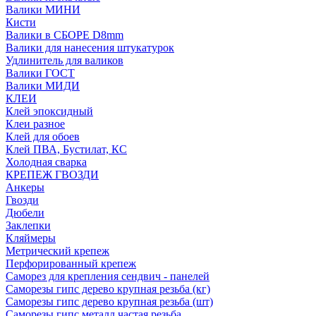
Валики МИНИ
Кисти
Валики в СБОРЕ D8mm
Валики для нанесения штукатурок
Удлинитель для валиков
Валики ГОСТ
Валики МИДИ
КЛЕИ
Клей эпоксидный
Клеи разное
Клей для обоев
Клей ПВА, Бустилат, КС
Холодная сварка
КРЕПЕЖ ГВОЗДИ
Анкеры
Гвозди
Дюбели
Заклепки
Кляймеры
Метрический крепеж
Перфорированный крепеж
Саморез для крепления сендвич - панелей
Саморезы гипс дерево крупная резьба (кг)
Саморезы гипс дерево крупная резьба (шт)
Саморезы гипс металл частая резьба