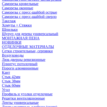
Саморезы кровельные
Саморезы оконные
Саморезы с пресс-шайбой острые
Саморезы с пресс-шайбой сверло
Такелаж
Хомуты + Стяжки
Шпильки
Шуруп для дерева универсальный
МОНТАЖНАЯ ПЕНА
НОВИНКИ
ОТДЕЛОЧНЫЕ МАТЕРИАЛЫ
Сетки строительные, серпянки
Воздуховоды
Люк-дверцы ревизионные
Плинтус потолочный
Пороги алюминиевые
Кант
Стык 42мм
Стык 38мм
Стык 60мм
Угол
Профиль и уголки отделочные
Решетки вентиляционные
Ленты универсальные
Ленты малярные, клейкие (скотч)