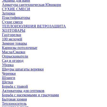
Экраны для ванн
Арматура сантехническая Юникорн
СУХИЕ СМЕСИ
Затирки
Пластификаторы
Сухие смеси
ТЕПЛОИЗОЛЯЦИЯ ВЕТРОЗАЩИТА
ХОЗТОВАРЫ
Газ/горелки
100 мелочей
Зимние товары
Карнизы потолочные
Масла/Смазки
Опрыскиватели
Сад и огород
Уборка
Шнуры шпагаты веревки
Черенки
Шланги
Щетки
Борьба с травой
Активаторы для септиков
Борьба с насекомыми и грызунами
Бытовая химия
Теплоноситель