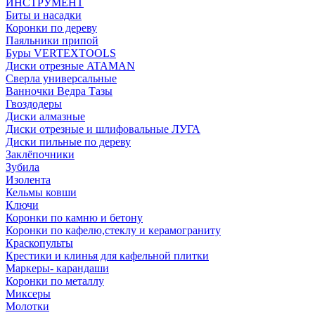
ИНСТРУМЕНТ
Биты и насадки
Коронки по дереву
Паяльники припой
Буры VERTEXTOOLS
Диски отрезные ATAMAN
Сверла универсальные
Ванночки Ведра Тазы
Гвоздодеры
Диски алмазные
Диски отрезные и шлифовальные ЛУГА
Диски пильные по дереву
Заклёпочники
Зубила
Изолента
Кельмы ковши
Ключи
Коронки по камню и бетону
Коронки по кафелю,стеклу и керамограниту
Краскопульты
Крестики и клинья для кафельной плитки
Маркеры- карандаши
Коронки по металлу
Миксеры
Молотки