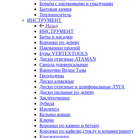
Борьба с насекомыми и грызунами
Бытовая химия
Теплоноситель
ИНСТРУМЕНТ
Назад
ИНСТРУМЕНТ
Биты и насадки
Коронки по дереву
Паяльники припой
Буры VERTEXTOOLS
Диски отрезные ATAMAN
Сверла универсальные
Ванночки Ведра Тазы
Гвоздодеры
Диски алмазные
Диски отрезные и шлифовальные ЛУГА
Диски пильные по дереву
Заклёпочники
Зубила
Изолента
Кельмы ковши
Ключи
Коронки по камню и бетону
Коронки по кафелю,стеклу и керамограниту
Краскопульты