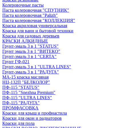
Колеровочные пасты
Паста колеровочная "СПУТНИК"
Паста колеровочная "Palizh"
Паста колеровочная "КОЛЛЕКЦИЯ"
Краска акриловая универсальная
Краска для ванн и бытовой техники
Краска для садовых деревьев
КРАСКИ АЛКИДНЫЕ
Грунт-эмаль 3 в 1 "STATUS"
Грунт эмаль 3 в 1 "ВИТЕКО"
Грунт-эмаль 3 в 1 "CERTA"
Грунт ГФ-021
Грунт-эмаль 3 в 1 "ULTRA LINES"
Грунт-эмаль 3 в 1 "РАДУГА"
МА-15 краска масляная
НЦ-132П "БЕЛКОЛОР"
ПФ-115 "STATUS"
ПФ-115 "Snezhna Premium"
ПФ-115 "ULTRA LINES"
ПФ-115 "РАДУГА"
ПРОМФАСОВКА
Краски для крыш и профнастила
Краски для окон и радиаторов
Краски для пола