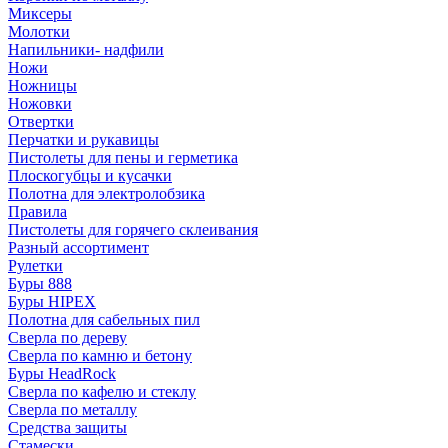
Миксеры
Молотки
Напильники- надфили
Ножи
Ножницы
Ножовки
Отвертки
Перчатки и рукавицы
Пистолеты для пены и герметика
Плоскогубцы и кусачки
Полотна для электролобзика
Правила
Пистолеты для горячего склеивания
Разный ассортимент
Рулетки
Буры 888
Буры HIPEX
Полотна для сабельных пил
Сверла по дереву
Сверла по камню и бетону
Буры HeadRock
Сверла по кафелю и стеклу
Сверла по металлу
Средства защиты
Стамески