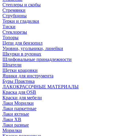
Степлеры и скобы
Стремянки
Струбцины
Терки и гладилки
Тиски
Стеклорезы
Топоры
Цепи для бензопил
Уровни, угольники, линейки
Шкурки в рулонах
Шлифовальные принадлежности
Шпатели
Щетки крацовки
Ящики для инструмента
Буры Практика
ЛАКОКРАСОЧНЫЕ МАТЕРИАЛЫ
Краска для OSB
Краски для мебели
Лаки Морилки
Лаки паркетные
Лаки яхтные
Лаки ХВ
Лаки разные
Морилки
Краски резиновые