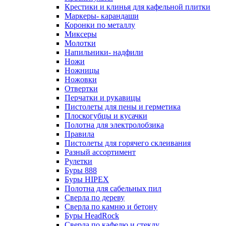
Крестики и клинья для кафельной плитки
Маркеры- карандаши
Коронки по металлу
Миксеры
Молотки
Напильники- надфили
Ножи
Ножницы
Ножовки
Отвертки
Перчатки и рукавицы
Пистолеты для пены и герметика
Плоскогубцы и кусачки
Полотна для электролобзика
Правила
Пистолеты для горячего склеивания
Разный ассортимент
Рулетки
Буры 888
Буры HIPEX
Полотна для сабельных пил
Сверла по дереву
Сверла по камню и бетону
Буры HeadRock
Сверла по кафелю и стеклу