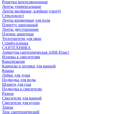
Решетки вентиляционные
Ленты универсальные
Ленты малярные, клейкие (скотч)
Стеклохолст
Ленты кромочные для пола
Плинтус напольный
Ленты двусторонние
Пленки защитные
Уплотнители для окон
Стрейч-пленка
САНТЕХНИКА
Арматура сантехническая АНИ-Пласт
Изливы к смесителям
Канализация
Карнизы и шторки для ванной
Краны
Лейки для душа
Подводка для воды
Шланги для газа
Подводка к смесителю
Разное
Смесители для ванной
Смесители для кухни
Трапы
Трос сантехнический