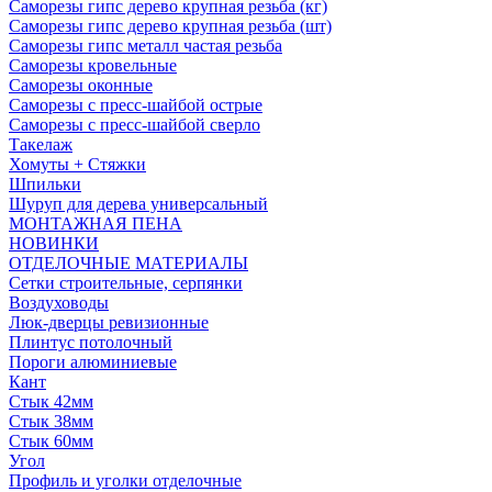
Саморезы гипс дерево крупная резьба (кг)
Саморезы гипс дерево крупная резьба (шт)
Саморезы гипс металл частая резьба
Саморезы кровельные
Саморезы оконные
Саморезы с пресс-шайбой острые
Саморезы с пресс-шайбой сверло
Такелаж
Хомуты + Стяжки
Шпильки
Шуруп для дерева универсальный
МОНТАЖНАЯ ПЕНА
НОВИНКИ
ОТДЕЛОЧНЫЕ МАТЕРИАЛЫ
Сетки строительные, серпянки
Воздуховоды
Люк-дверцы ревизионные
Плинтус потолочный
Пороги алюминиевые
Кант
Стык 42мм
Стык 38мм
Стык 60мм
Угол
Профиль и уголки отделочные