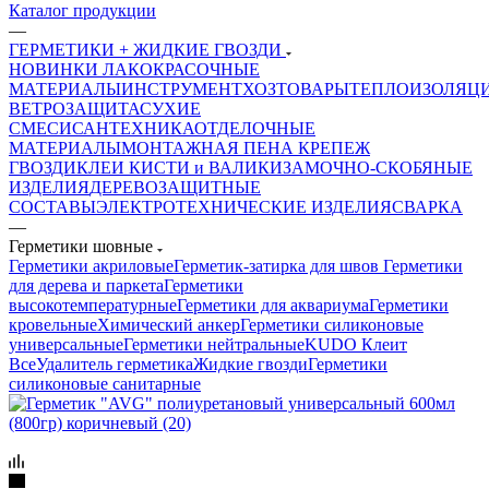
Каталог продукции
—
ГЕРМЕТИКИ + ЖИДКИЕ ГВОЗДИ
НОВИНКИ
ЛАКОКРАСОЧНЫЕ
МАТЕРИАЛЫ
ИНСТРУМЕНТ
ХОЗТОВАРЫ
ТЕПЛОИЗОЛЯЦ
ВЕТРОЗАЩИТА
СУХИЕ
СМЕСИ
САНТЕХНИКА
ОТДЕЛОЧНЫЕ
МАТЕРИАЛЫ
МОНТАЖНАЯ ПЕНА
КРЕПЕЖ
ГВОЗДИ
КЛЕИ
КИСТИ и ВАЛИКИ
ЗАМОЧНО-СКОБЯНЫЕ
ИЗДЕЛИЯ
ДЕРЕВОЗАЩИТНЫЕ
СОСТАВЫ
ЭЛЕКТРОТЕХНИЧЕСКИЕ ИЗДЕЛИЯ
СВАРКА
—
Герметики шовные
Герметики акриловые
Герметик-затирка для швов
Герметики
для дерева и паркета
Герметики
высокотемпературные
Герметики для аквариума
Герметики
кровельные
Химический анкер
Герметики силиконовые
универсальные
Герметики нейтральные
KUDO Клеит
Все
Удалитель герметика
Жидкие гвозди
Герметики
силиконовые санитарные