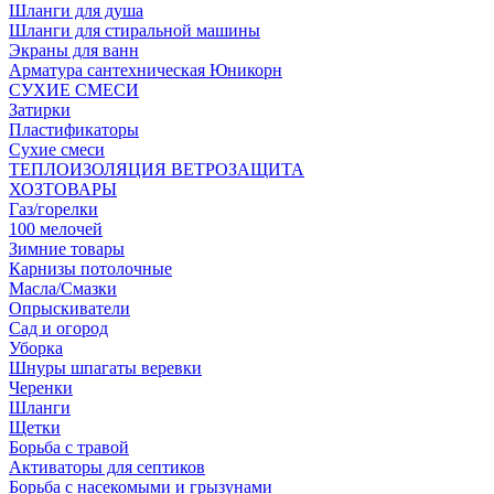
Шланги для душа
Шланги для стиральной машины
Экраны для ванн
Арматура сантехническая Юникорн
СУХИЕ СМЕСИ
Затирки
Пластификаторы
Сухие смеси
ТЕПЛОИЗОЛЯЦИЯ ВЕТРОЗАЩИТА
ХОЗТОВАРЫ
Газ/горелки
100 мелочей
Зимние товары
Карнизы потолочные
Масла/Смазки
Опрыскиватели
Сад и огород
Уборка
Шнуры шпагаты веревки
Черенки
Шланги
Щетки
Борьба с травой
Активаторы для септиков
Борьба с насекомыми и грызунами