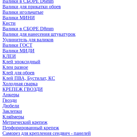
Валики в СБОРЕ D6mm
Валики для прикатки обоев
Валики игольчатые
Валики МИНИ
Кисти
Валики в СБОРЕ D8mm
Валики для нанесения штукатурок
Удлинитель для валиков
Валики ГОСТ
Валики МИДИ
КЛЕИ
Клей эпоксидный
Клеи разное
Клей для обоев
Клей ПВА, Бустилат, КС
Холодная сварка
КРЕПЕЖ ГВОЗДИ
Анкеры
Гвозди
Дюбели
Заклепки
Кляймеры
Метрический крепеж
Перфорированный крепеж
Саморез для крепления сендвич - панелей