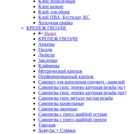
Клей эпоксидный
Клеи разное
Клей для обоев
Клей ПВА, Бустилат, КС
Холодная сварка
КРЕПЕЖ ГВОЗДИ
Назад
КРЕПЕЖ ГВОЗДИ
Анкеры
Гвозди
Дюбели
Заклепки
Кляймеры
Метрический крепеж
Перфорированный крепеж
Саморез для крепления сендвич - панелей
Саморезы гипс дерево крупная резьба (кг)
Саморезы гипс дерево крупная резьба (шт)
Саморезы гипс металл частая резьба
Саморезы кровельные
Саморезы оконные
Саморезы с пресс-шайбой острые
Саморезы с пресс-шайбой сверло
Такелаж
Хомуты + Стяжки