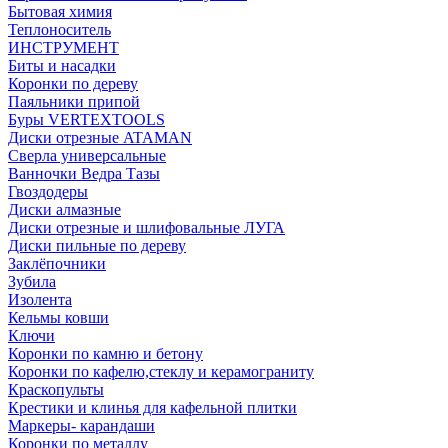
Бытовая химия
Теплоноситель
ИНСТРУМЕНТ
Биты и насадки
Коронки по дереву
Паяльники припой
Буры VERTEXTOOLS
Диски отрезные ATAMAN
Сверла универсальные
Ванночки Ведра Тазы
Гвоздодеры
Диски алмазные
Диски отрезные и шлифовальные ЛУГА
Диски пильные по дереву
Заклёпочники
Зубила
Изолента
Кельмы ковши
Ключи
Коронки по камню и бетону
Коронки по кафелю,стеклу и керамограниту
Краскопульты
Крестики и клинья для кафельной плитки
Маркеры- карандаши
Коронки по металлу