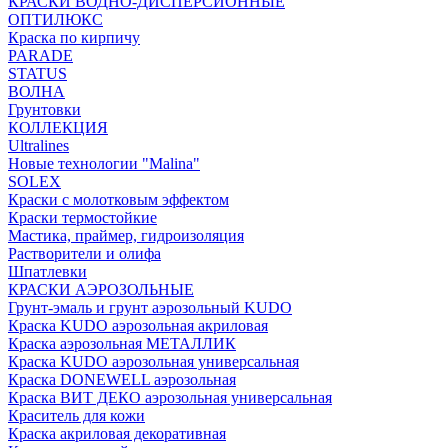
КРАСКИ ВОДНО-ДИСПЕРСИОННЫЕ
ОПТИЛЮКС
Краска по кирпичу
PARADE
STATUS
ВОЛНА
Грунтовки
КОЛЛЕКЦИЯ
Ultralines
Новые технологии "Malina"
SOLEX
Краски с молотковым эффектом
Краски термостойкие
Мастика, праймер, гидроизоляция
Растворители и олифа
Шпатлевки
КРАСКИ АЭРОЗОЛЬНЫЕ
Грунт-эмаль и грунт аэрозольный KUDO
Краска KUDO аэрозольная акриловая
Краска аэрозольная МЕТАЛЛИК
Краска KUDO аэрозольная универсальная
Краска DONEWELL аэрозольная
Краска ВИТ ДЕКО аэрозольная универсальная
Краситель для кожи
Краска акриловая декоративная