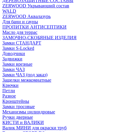
ДЕРЕВОЗАЩИТНЫЕ СОСТАВЫ
ZERWOOD Укрывающий состав
WALD
ZERWOOD Аквалазурь
Для бани и сауны
ПРОПИТКИ АНТИСЕПТИКИ
Масло для террас
ЗАМОЧНО-СКОБЯНЫЕ ИЗДЕЛИЯ
Замки СТАНДАРТ
Замки S-Locked
Доводчики
Задвижки
Замки врезные
Замки ЧАЗ
Замки ЧАЗ (под заказ)
Защелки межкомнатные
Крючки
Петли
Разное
Кронштейны
Замки тросовые
Механизмы цилиндровые
Ручки дверные
КИСТИ и ВАЛИКИ
Валик МИНИ для окраски труб