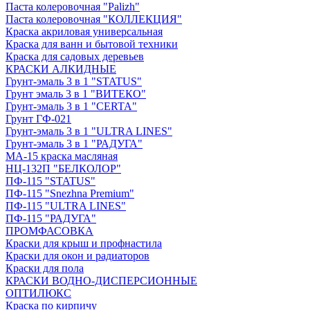
Паста колеровочная "Palizh"
Паста колеровочная "КОЛЛЕКЦИЯ"
Краска акриловая универсальная
Краска для ванн и бытовой техники
Краска для садовых деревьев
КРАСКИ АЛКИДНЫЕ
Грунт-эмаль 3 в 1 "STATUS"
Грунт эмаль 3 в 1 "ВИТЕКО"
Грунт-эмаль 3 в 1 "CERTA"
Грунт ГФ-021
Грунт-эмаль 3 в 1 "ULTRA LINES"
Грунт-эмаль 3 в 1 "РАДУГА"
МА-15 краска масляная
НЦ-132П "БЕЛКОЛОР"
ПФ-115 "STATUS"
ПФ-115 "Snezhna Premium"
ПФ-115 "ULTRA LINES"
ПФ-115 "РАДУГА"
ПРОМФАСОВКА
Краски для крыш и профнастила
Краски для окон и радиаторов
Краски для пола
КРАСКИ ВОДНО-ДИСПЕРСИОННЫЕ
ОПТИЛЮКС
Краска по кирпичу