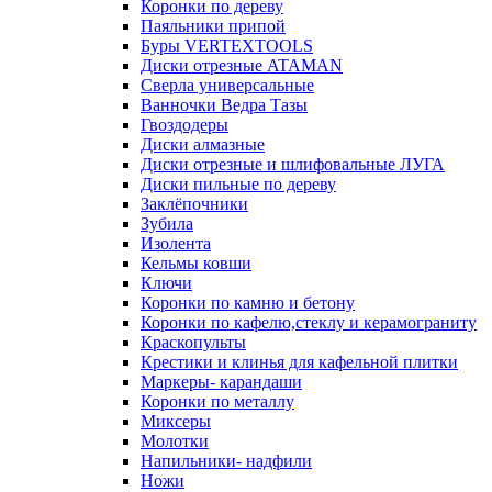
Коронки по дереву
Паяльники припой
Буры VERTEXTOOLS
Диски отрезные ATAMAN
Сверла универсальные
Ванночки Ведра Тазы
Гвоздодеры
Диски алмазные
Диски отрезные и шлифовальные ЛУГА
Диски пильные по дереву
Заклёпочники
Зубила
Изолента
Кельмы ковши
Ключи
Коронки по камню и бетону
Коронки по кафелю,стеклу и керамограниту
Краскопульты
Крестики и клинья для кафельной плитки
Маркеры- карандаши
Коронки по металлу
Миксеры
Молотки
Напильники- надфили
Ножи