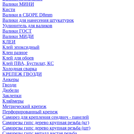
Валики МИНИ
Кисти
Валики в СБОРЕ D8mm
Валики для нанесения штукатурок
Удлинитель для валиков
Валики ГОСТ
Валики МИДИ
КЛЕИ
Клей эпоксидный
Клеи разное
Клей для обоев
Клей ПВА, Бустилат, КС
Холодная сварка
КРЕПЕЖ ГВОЗДИ
Анкеры
Гвозди
Дюбели
Заклепки
Кляймеры
Метрический крепеж
Перфорированный крепеж
Саморез для крепления сендвич - панелей
Саморезы гипс дерево крупная резьба (кг)
Саморезы гипс дерево крупная резьба (шт)
Саморезы гипс металл частая резьба