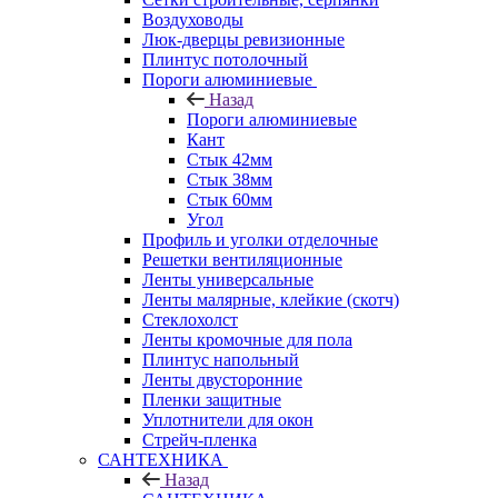
Воздуховоды
Люк-дверцы ревизионные
Плинтус потолочный
Пороги алюминиевые
Назад
Пороги алюминиевые
Кант
Стык 42мм
Стык 38мм
Стык 60мм
Угол
Профиль и уголки отделочные
Решетки вентиляционные
Ленты универсальные
Ленты малярные, клейкие (скотч)
Стеклохолст
Ленты кромочные для пола
Плинтус напольный
Ленты двусторонние
Пленки защитные
Уплотнители для окон
Стрейч-пленка
САНТЕХНИКА
Назад