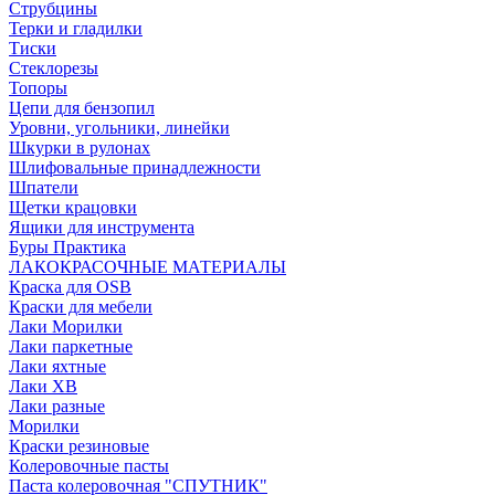
Струбцины
Терки и гладилки
Тиски
Стеклорезы
Топоры
Цепи для бензопил
Уровни, угольники, линейки
Шкурки в рулонах
Шлифовальные принадлежности
Шпатели
Щетки крацовки
Ящики для инструмента
Буры Практика
ЛАКОКРАСОЧНЫЕ МАТЕРИАЛЫ
Краска для OSB
Краски для мебели
Лаки Морилки
Лаки паркетные
Лаки яхтные
Лаки ХВ
Лаки разные
Морилки
Краски резиновые
Колеровочные пасты
Паста колеровочная "СПУТНИК"