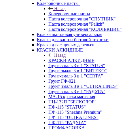
Колеровочные пасты
Назад
Колеровочные пасты
Паста колеровочная "СПУТНИК"
Паста колеровочная "Palizh"
Паста колеровочная "КОЛЛЕКЦИЯ"
Краска акриловая универсальная
Краска для ванн и бытовой техники
Краска для садовых деревьев
КРАСКИ АЛКИДНЫЕ
Назад
КРАСКИ АЛКИДНЫЕ
Грунт-эмаль 3 в 1 "STATUS"
Грунт эмаль 3 в 1 "ВИТЕКО"
Грунт-эмаль 3 в 1 "CERTA"
Грунт ГФ-021
Грунт-эмаль 3 в 1 "ULTRA LINES"
Грунт-эмаль 3 в 1 "РАДУГА"
МА-15 краска масляная
НЦ-132П "БЕЛКОЛОР"
ПФ-115 "STATUS"
ПФ-115 "Snezhna Premium"
ПФ-115 "ULTRA LINES"
ПФ-115 "РАДУГА"
ПРОМФАСОВКА