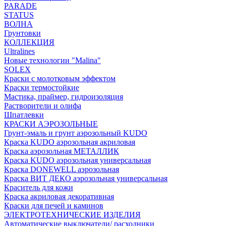
PARADE
STATUS
ВОЛНА
Грунтовки
КОЛЛЕКЦИЯ
Ultralines
Новые технологии "Malina"
SOLEX
Краски с молотковым эффектом
Краски термостойкие
Мастика, праймер, гидроизоляция
Растворители и олифа
Шпатлевки
КРАСКИ АЭРОЗОЛЬНЫЕ
Грунт-эмаль и грунт аэрозольный KUDO
Краска KUDO аэрозольная акриловая
Краска аэрозольная МЕТАЛЛИК
Краска KUDO аэрозольная универсальная
Краска DONEWELL аэрозольная
Краска ВИТ ДЕКО аэрозольная универсальная
Краситель для кожи
Краска акриловая декоративная
Краски для печей и каминов
ЭЛЕКТРОТЕХНИЧЕСКИЕ ИЗДЕЛИЯ
Автоматические выключатели/ расходники