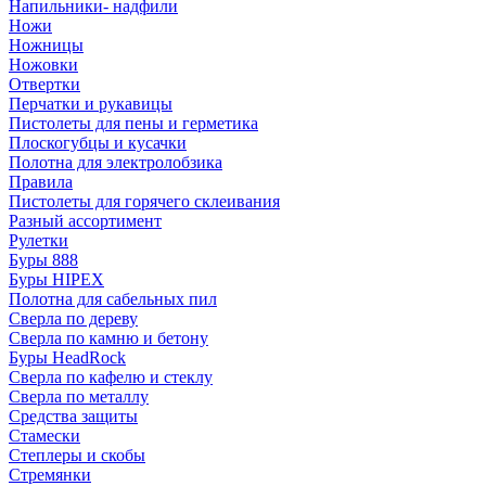
Напильники- надфили
Ножи
Ножницы
Ножовки
Отвертки
Перчатки и рукавицы
Пистолеты для пены и герметика
Плоскогубцы и кусачки
Полотна для электролобзика
Правила
Пистолеты для горячего склеивания
Разный ассортимент
Рулетки
Буры 888
Буры HIPEX
Полотна для сабельных пил
Сверла по дереву
Сверла по камню и бетону
Буры HeadRock
Сверла по кафелю и стеклу
Сверла по металлу
Средства защиты
Стамески
Степлеры и скобы
Стремянки