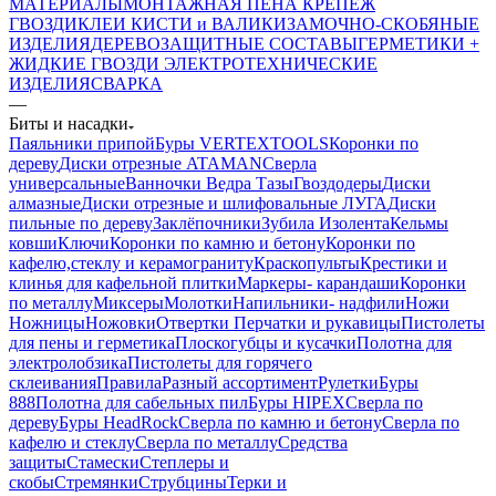
МАТЕРИАЛЫ
МОНТАЖНАЯ ПЕНА
КРЕПЕЖ
ГВОЗДИ
КЛЕИ
КИСТИ и ВАЛИКИ
ЗАМОЧНО-СКОБЯНЫЕ
ИЗДЕЛИЯ
ДЕРЕВОЗАЩИТНЫЕ СОСТАВЫ
ГЕРМЕТИКИ +
ЖИДКИЕ ГВОЗДИ
ЭЛЕКТРОТЕХНИЧЕСКИЕ
ИЗДЕЛИЯ
СВАРКА
—
Биты и насадки
Паяльники припой
Буры VERTEXTOOLS
Коронки по
дереву
Диски отрезные ATAMAN
Сверла
универсальные
Ванночки Ведра Тазы
Гвоздодеры
Диски
алмазные
Диски отрезные и шлифовальные ЛУГА
Диски
пильные по дереву
Заклёпочники
Зубила
Изолента
Кельмы
ковши
Ключи
Коронки по камню и бетону
Коронки по
кафелю,стеклу и керамограниту
Краскопульты
Крестики и
клинья для кафельной плитки
Маркеры- карандаши
Коронки
по металлу
Миксеры
Молотки
Напильники- надфили
Ножи
Ножницы
Ножовки
Отвертки
Перчатки и рукавицы
Пистолеты
для пены и герметика
Плоскогубцы и кусачки
Полотна для
электролобзика
Пистолеты для горячего
склеивания
Правила
Разный ассортимент
Рулетки
Буры
888
Полотна для сабельных пил
Буры HIPEX
Сверла по
дереву
Буры HeadRock
Сверла по камню и бетону
Сверла по
кафелю и стеклу
Сверла по металлу
Средства
защиты
Стамески
Степлеры и
скобы
Стремянки
Струбцины
Терки и