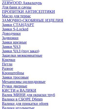
ZERWOOD Аквалазурь
Для бани и сауны
ПРОПИТКИ АНТИСЕПТИКИ
Масло для террас
ЗАМОЧНО-СКОБЯНЫЕ ИЗДЕЛИЯ
Замки СТАНДАРТ
Замки S-Locked
Доводчики
Задвижки
Замки врезные
Замки ЧАЗ
Замки ЧАЗ (под заказ)
Защелки межкомнатные
Крючки
Петли
Разное
Кронштейны
Замки тросовые
Механизмы цилиндровые
Ручки дверные
КИСТИ и ВАЛИКИ
Валик МИНИ для окраски труб
Валики в СБОРЕ D6mm
Валики для прикатки обоев
Валики игольчатые