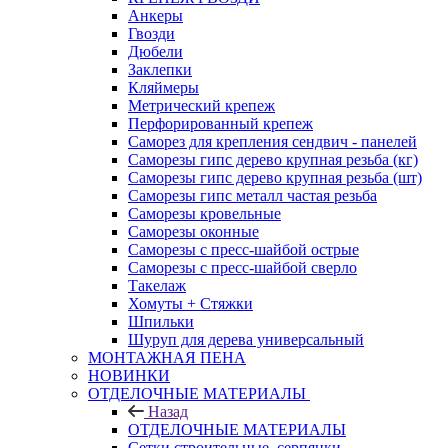
Анкеры
Гвозди
Дюбели
Заклепки
Кляймеры
Метрический крепеж
Перфорированный крепеж
Саморез для крепления сендвич - панелей
Саморезы гипс дерево крупная резьба (кг)
Саморезы гипс дерево крупная резьба (шт)
Саморезы гипс металл частая резьба
Саморезы кровельные
Саморезы оконные
Саморезы с пресс-шайбой острые
Саморезы с пресс-шайбой сверло
Такелаж
Хомуты + Стяжки
Шпильки
Шуруп для дерева универсальный
МОНТАЖНАЯ ПЕНА
НОВИНКИ
ОТДЕЛОЧНЫЕ МАТЕРИАЛЫ
Назад
ОТДЕЛОЧНЫЕ МАТЕРИАЛЫ
Сетки строительные, серпянки