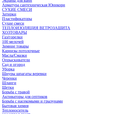
Экраны для ванн
Арматура сантехническая Юникорн
СУХИЕ СМЕСИ
Затирки
Пластификаторы
Сухие смеси
ТЕПЛОИЗОЛЯЦИЯ ВЕТРОЗАЩИТА
ХОЗТОВАРЫ
Газ/горелки
100 мелочей
Зимние товары
Карнизы потолочные
Масла/Смазки
Опрыскиватели
Сад и огород
Уборка
Шнуры шпагаты веревки
Черенки
Шланги
Щетки
Борьба с травой
Активаторы для септиков
Борьба с насекомыми и грызунами
Бытовая химия
Теплоноситель