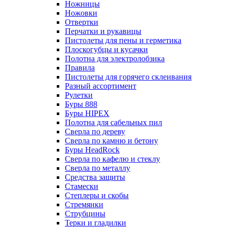
Ножницы
Ножовки
Отвертки
Перчатки и рукавицы
Пистолеты для пены и герметика
Плоскогубцы и кусачки
Полотна для электролобзика
Правила
Пистолеты для горячего склеивания
Разный ассортимент
Рулетки
Буры 888
Буры HIPEX
Полотна для сабельных пил
Сверла по дереву
Сверла по камню и бетону
Буры HeadRock
Сверла по кафелю и стеклу
Сверла по металлу
Средства защиты
Стамески
Степлеры и скобы
Стремянки
Струбцины
Терки и гладилки