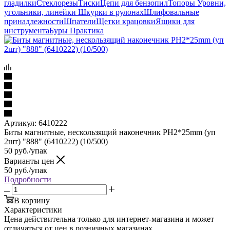
гладилки
Стеклорезы
Тиски
Цепи для бензопил
Топоры
Уровни,
угольники, линейки
Шкурки в рулонах
Шлифовальные
принадлежности
Шпатели
Щетки крацовки
Ящики для
инструмента
Буры Практика
Артикул:
6410222
Биты магнитные, нескользящий наконечник PH2*25mm (уп
2шт) "888" (6410222) (10/500)
50
руб.
/упак
Варианты цен
50
руб.
/упак
Подробности
В корзину
Характеристики
Цена действительна только для интернет-магазина и может
отличаться от цен в розничных магазинах