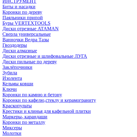
ИНСТРУМЕНТ
Биты и насадки
Коронки по дереву
Паяльники припой
Буры VERTEXTOOLS
Диски отрезные ATAMAN
Сверла универсальные
Ванночки Ведра Тазы
Гвоздодеры
Диски алмазные
Диски отрезные и шлифовальные ЛУГА
Диски пильные по дереву
Заклёпочники
Зубила
Изолента
Кельмы ковши
Ключи
Коронки по камню и бетону
Коронки по кафелю,стеклу и керамограниту
Краскопульты
Крестики и клинья для кафельной плитки
Маркеры- карандаши
Коронки по металлу
Миксеры
Молотки