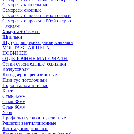
Саморезы кровельные
Саморезы оконные
Саморезы с пресс-шайбой острые
Саморезы с пресс-шайбой сверло
Такелаж
Хомуты + Стяжки
Шпильки
Шуруп для дерева универсальный
МОНТАЖНАЯ ПЕНА
НОВИНКИ
ОТДЕЛОЧНЫЕ МАТЕРИАЛЫ
Сетки строительные, серпянки
Воздуховоды
Люк-дверцы ревизионные
Плинтус потолочный
Пороги алюминиевые
Кант
Стык 42мм
Стык 38мм
Стык 60мм
Угол
Профиль и уголки отделочные
Решетки вентиляционные
Ленты универсальные
Ленты малярные, клейкие (скотч)