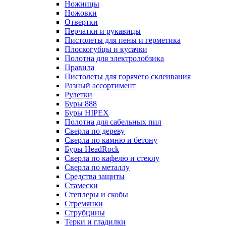
Ножницы
Ножовки
Отвертки
Перчатки и рукавицы
Пистолеты для пены и герметика
Плоскогубцы и кусачки
Полотна для электролобзика
Правила
Пистолеты для горячего склеивания
Разный ассортимент
Рулетки
Буры 888
Буры HIPEX
Полотна для сабельных пил
Сверла по дереву
Сверла по камню и бетону
Буры HeadRock
Сверла по кафелю и стеклу
Сверла по металлу
Средства защиты
Стамески
Степлеры и скобы
Стремянки
Струбцины
Терки и гладилки