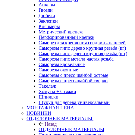
Анкеры
Гвозди
Дюбели
Заклепки
Кляймеры
Метрический крепеж
Перфорированный крепеж
Саморез для крепления сендвич - панелей
Саморезы гипс дерево крупная резьба (кг)
Саморезы гипс дерево крупная резьба (шт)
Саморезы гипс металл частая резьба
Саморезы кровельные
Саморезы оконные
Саморезы с пресс-шайбой острые
Саморезы с пресс-шайбой сверло
Такелаж
Хомуты + Стяжки
Шпильки
Шуруп для дерева универсальный
МОНТАЖНАЯ ПЕНА
НОВИНКИ
ОТДЕЛОЧНЫЕ МАТЕРИАЛЫ
Назад
ОТДЕЛОЧНЫЕ МАТЕРИАЛЫ
Сетки строительные, серпянки