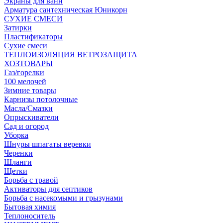
Экраны для ванн
Арматура сантехническая Юникорн
СУХИЕ СМЕСИ
Затирки
Пластификаторы
Сухие смеси
ТЕПЛОИЗОЛЯЦИЯ ВЕТРОЗАЩИТА
ХОЗТОВАРЫ
Газ/горелки
100 мелочей
Зимние товары
Карнизы потолочные
Масла/Смазки
Опрыскиватели
Сад и огород
Уборка
Шнуры шпагаты веревки
Черенки
Шланги
Щетки
Борьба с травой
Активаторы для септиков
Борьба с насекомыми и грызунами
Бытовая химия
Теплоноситель