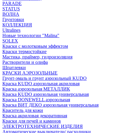
PARADE
STATUS
ВОЛНА
Грунтовки
КОЛЛЕКЦИЯ
Ultralines
Новые технологии "Malina"
SOLEX
Краски с молотковым эффектом
Краски термостойкие
Мастика, праймер, гидроизоляция
Растворители и олифа
Шпатлевки
КРАСКИ АЭРОЗОЛЬНЫЕ
Грунт-эмаль и грунт аэрозольный KUDO
Краска KUDO аэрозольная акриловая
Краска аэрозольная МЕТАЛЛИК
Краска KUDO аэрозольная универсальная
Краска DONEWELL аэрозольная
Краска ВИТ ДЕКО аэрозольная универсальная
Краситель для кожи
Краска акриловая декоративная
Краски для печей и каминов
ЭЛЕКТРОТЕХНИЧЕСКИЕ ИЗДЕЛИЯ
Автоматические выключатели/ расходники