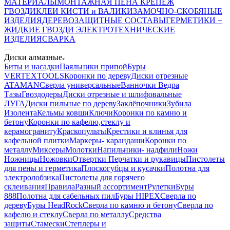
МАТЕРИАЛЫ
МОНТАЖНАЯ ПЕНА
КРЕПЕЖ
ГВОЗДИ
КЛЕИ
КИСТИ и ВАЛИКИ
ЗАМОЧНО-СКОБЯНЫЕ
ИЗДЕЛИЯ
ДЕРЕВОЗАЩИТНЫЕ СОСТАВЫ
ГЕРМЕТИКИ +
ЖИДКИЕ ГВОЗДИ
ЭЛЕКТРОТЕХНИЧЕСКИЕ
ИЗДЕЛИЯ
СВАРКА
—
Диски алмазные
Биты и насадки
Паяльники припой
Буры
VERTEXTOOLS
Коронки по дереву
Диски отрезные
ATAMAN
Сверла универсальные
Ванночки Ведра
Тазы
Гвоздодеры
Диски отрезные и шлифовальные
ЛУГА
Диски пильные по дереву
Заклёпочники
Зубила
Изолента
Кельмы ковши
Ключи
Коронки по камню и
бетону
Коронки по кафелю,стеклу и
керамограниту
Краскопульты
Крестики и клинья для
кафельной плитки
Маркеры- карандаши
Коронки по
металлу
Миксеры
Молотки
Напильники- надфили
Ножи
Ножницы
Ножовки
Отвертки
Перчатки и рукавицы
Пистолеты
для пены и герметика
Плоскогубцы и кусачки
Полотна для
электролобзика
Пистолеты для горячего
склеивания
Правила
Разный ассортимент
Рулетки
Буры
888
Полотна для сабельных пил
Буры HIPEX
Сверла по
дереву
Буры HeadRock
Сверла по камню и бетону
Сверла по
кафелю и стеклу
Сверла по металлу
Средства
защиты
Стамески
Степлеры и