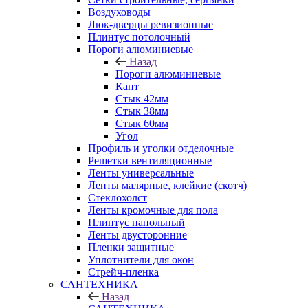
Воздуховоды
Люк-дверцы ревизионные
Плинтус потолочный
Пороги алюминиевые
Назад
Пороги алюминиевые
Кант
Стык 42мм
Стык 38мм
Стык 60мм
Угол
Профиль и уголки отделочные
Решетки вентиляционные
Ленты универсальные
Ленты малярные, клейкие (скотч)
Стеклохолст
Ленты кромочные для пола
Плинтус напольный
Ленты двусторонние
Пленки защитные
Уплотнители для окон
Стрейч-пленка
САНТЕХНИКА
Назад