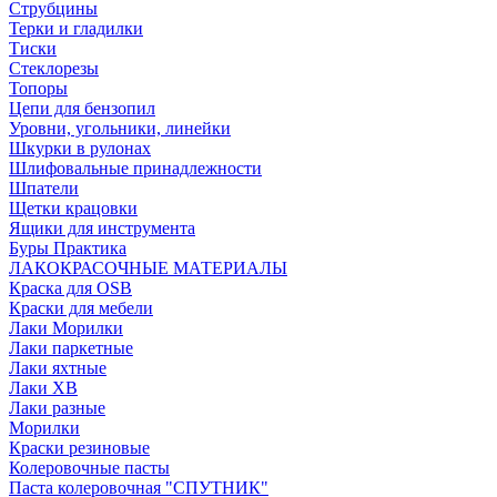
Струбцины
Терки и гладилки
Тиски
Стеклорезы
Топоры
Цепи для бензопил
Уровни, угольники, линейки
Шкурки в рулонах
Шлифовальные принадлежности
Шпатели
Щетки крацовки
Ящики для инструмента
Буры Практика
ЛАКОКРАСОЧНЫЕ МАТЕРИАЛЫ
Краска для OSB
Краски для мебели
Лаки Морилки
Лаки паркетные
Лаки яхтные
Лаки ХВ
Лаки разные
Морилки
Краски резиновые
Колеровочные пасты
Паста колеровочная "СПУТНИК"