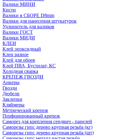
Валики МИНИ
Кисти
Валики в СБОРЕ D8mm
Валики для нанесения штукатурок
Удлинитель для валиков
Валики ГОСТ
Валики МИДИ
КЛЕИ
Клей эпоксидный
Клеи разное
Клей для обоев
Клей ПВА, Бустилат, КС
Холодная сварка
КРЕПЕЖ ГВОЗДИ
Анкеры
Гвозди
Дюбели
Заклепки
Кляймеры
Метрический крепеж
Перфорированный крепеж
Саморез для крепления сендвич - панелей
Саморезы гипс дерево крупная резьба (кг)
Саморезы гипс дерево крупная резьба (шт)
Саморезы гипс металл частая резьба