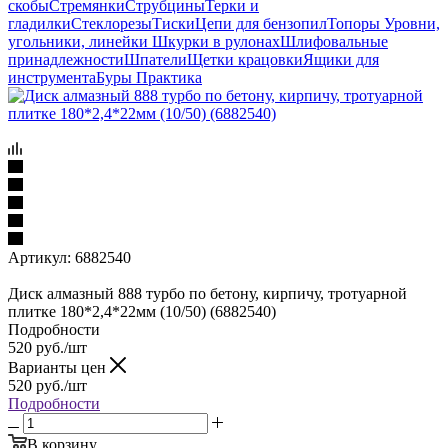
скобы
Стремянки
Струбцины
Терки и
гладилки
Стеклорезы
Тиски
Цепи для бензопил
Топоры
Уровни,
угольники, линейки
Шкурки в рулонах
Шлифовальные
принадлежности
Шпатели
Щетки крацовки
Ящики для
инструмента
Буры Практика
Артикул:
6882540
Диск алмазный 888 турбо по бетону, кирпичу, тротуарной
плитке 180*2,4*22мм (10/50) (6882540)
Подробности
520
руб.
/шт
Варианты цен
520
руб.
/шт
Подробности
В корзину