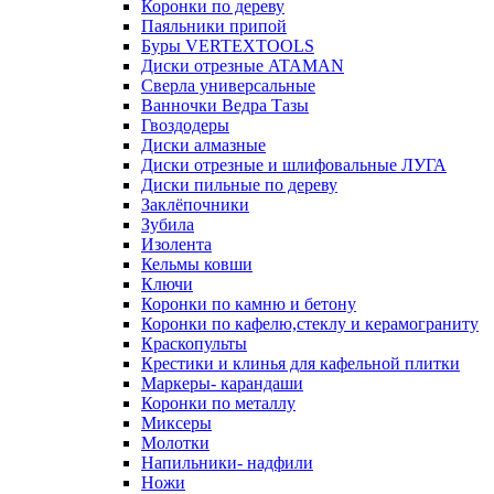
Коронки по дереву
Паяльники припой
Буры VERTEXTOOLS
Диски отрезные ATAMAN
Сверла универсальные
Ванночки Ведра Тазы
Гвоздодеры
Диски алмазные
Диски отрезные и шлифовальные ЛУГА
Диски пильные по дереву
Заклёпочники
Зубила
Изолента
Кельмы ковши
Ключи
Коронки по камню и бетону
Коронки по кафелю,стеклу и керамограниту
Краскопульты
Крестики и клинья для кафельной плитки
Маркеры- карандаши
Коронки по металлу
Миксеры
Молотки
Напильники- надфили
Ножи