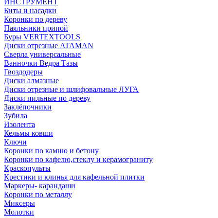
ИНСТРУМЕНТ
Биты и насадки
Коронки по дереву
Паяльники припой
Буры VERTEXTOOLS
Диски отрезные ATAMAN
Сверла универсальные
Ванночки Ведра Тазы
Гвоздодеры
Диски алмазные
Диски отрезные и шлифовальные ЛУГА
Диски пильные по дереву
Заклёпочники
Зубила
Изолента
Кельмы ковши
Ключи
Коронки по камню и бетону
Коронки по кафелю,стеклу и керамограниту
Краскопульты
Крестики и клинья для кафельной плитки
Маркеры- карандаши
Коронки по металлу
Миксеры
Молотки