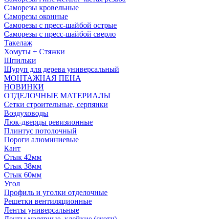
Саморезы кровельные
Саморезы оконные
Саморезы с пресс-шайбой острые
Саморезы с пресс-шайбой сверло
Такелаж
Хомуты + Стяжки
Шпильки
Шуруп для дерева универсальный
МОНТАЖНАЯ ПЕНА
НОВИНКИ
ОТДЕЛОЧНЫЕ МАТЕРИАЛЫ
Сетки строительные, серпянки
Воздуховоды
Люк-дверцы ревизионные
Плинтус потолочный
Пороги алюминиевые
Кант
Стык 42мм
Стык 38мм
Стык 60мм
Угол
Профиль и уголки отделочные
Решетки вентиляционные
Ленты универсальные
Ленты малярные, клейкие (скотч)