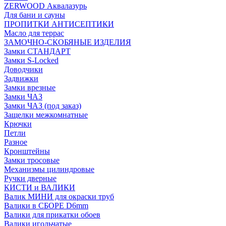
ZERWOOD Аквалазурь
Для бани и сауны
ПРОПИТКИ АНТИСЕПТИКИ
Масло для террас
ЗАМОЧНО-СКОБЯНЫЕ ИЗДЕЛИЯ
Замки СТАНДАРТ
Замки S-Locked
Доводчики
Задвижки
Замки врезные
Замки ЧАЗ
Замки ЧАЗ (под заказ)
Защелки межкомнатные
Крючки
Петли
Разное
Кронштейны
Замки тросовые
Механизмы цилиндровые
Ручки дверные
КИСТИ и ВАЛИКИ
Валик МИНИ для окраски труб
Валики в СБОРЕ D6mm
Валики для прикатки обоев
Валики игольчатые