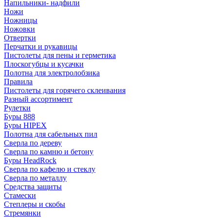
Напильники- надфили
Ножи
Ножницы
Ножовки
Отвертки
Перчатки и рукавицы
Пистолеты для пены и герметика
Плоскогубцы и кусачки
Полотна для электролобзика
Правила
Пистолеты для горячего склеивания
Разный ассортимент
Рулетки
Буры 888
Буры HIPEX
Полотна для сабельных пил
Сверла по дереву
Сверла по камню и бетону
Буры HeadRock
Сверла по кафелю и стеклу
Сверла по металлу
Средства защиты
Стамески
Степлеры и скобы
Стремянки