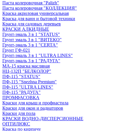
Паста колеровочная "Palizh"
Паста колеровочная "КОЛЛЕКЦИЯ"
Краска акриловая универсальная
Краска для ванн и бытовой техники
Краска для садовых деревьев
КРАСКИ АЛКИДНЫЕ
Грунт-эмаль 3 в 1 "STATUS"
Грунт эмаль 3 в 1 "ВИТЕКО"
Грунт-эмаль 3 в 1 "CERTA"
Грунт ГФ-021
Грунт-эмаль 3 в 1 "ULTRA LINES"
Грунт-эмаль 3 в 1 "РАДУГА"
МА-15 краска масляная
НЦ-132П "БЕЛКОЛОР"
ПФ-115 "STATUS"
ПФ-115 "Snezhna Premium"
ПФ-115 "ULTRA LINES"
ПФ-115 "РАДУГА"
ПРОМФАСОВКА
Краски для крыш и профнастила
Краски для окон и радиаторов
Краски для пола
КРАСКИ ВОДНО-ДИСПЕРСИОННЫЕ
ОПТИЛЮКС
Краска по кирпичу