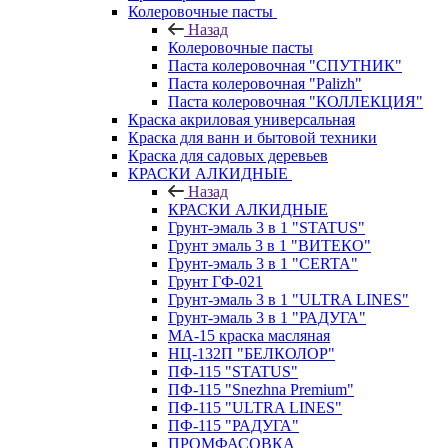
Колеровочные пасты
Назад
Колеровочные пасты
Паста колеровочная "СПУТНИК"
Паста колеровочная "Palizh"
Паста колеровочная "КОЛЛЕКЦИЯ"
Краска акриловая универсальная
Краска для ванн и бытовой техники
Краска для садовых деревьев
КРАСКИ АЛКИДНЫЕ
Назад
КРАСКИ АЛКИДНЫЕ
Грунт-эмаль 3 в 1 "STATUS"
Грунт эмаль 3 в 1 "ВИТЕКО"
Грунт-эмаль 3 в 1 "CERTA"
Грунт ГФ-021
Грунт-эмаль 3 в 1 "ULTRA LINES"
Грунт-эмаль 3 в 1 "РАДУГА"
МА-15 краска масляная
НЦ-132П "БЕЛКОЛОР"
ПФ-115 "STATUS"
ПФ-115 "Snezhna Premium"
ПФ-115 "ULTRA LINES"
ПФ-115 "РАДУГА"
ПРОМФАСОВКА