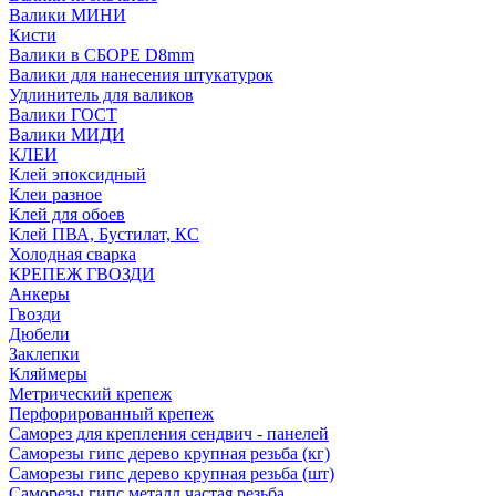
Валики МИНИ
Кисти
Валики в СБОРЕ D8mm
Валики для нанесения штукатурок
Удлинитель для валиков
Валики ГОСТ
Валики МИДИ
КЛЕИ
Клей эпоксидный
Клеи разное
Клей для обоев
Клей ПВА, Бустилат, КС
Холодная сварка
КРЕПЕЖ ГВОЗДИ
Анкеры
Гвозди
Дюбели
Заклепки
Кляймеры
Метрический крепеж
Перфорированный крепеж
Саморез для крепления сендвич - панелей
Саморезы гипс дерево крупная резьба (кг)
Саморезы гипс дерево крупная резьба (шт)
Саморезы гипс металл частая резьба