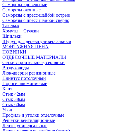
Саморезы кровельные
Саморезы оконные
Саморезы с пресс-шайбой острые
Саморезы с пресс-шайбой сверло
Такелаж
Хомуты + Стяжки
Шпильки
Шуруп для дерева универсальный
МОНТАЖНАЯ ПЕНА
НОВИНКИ
ОТДЕЛОЧНЫЕ МАТЕРИАЛЫ
Сетки строительные, серпянки
Воздуховоды
Люк-дверцы ревизионные
Плинтус потолочный
Пороги алюминиевые
Кант
Стык 42мм
Стык 38мм
Стык 60мм
Угол
Профиль и уголки отделочные
Решетки вентиляционные
Ленты универсальные
Ленты малярные, клейкие (скотч)