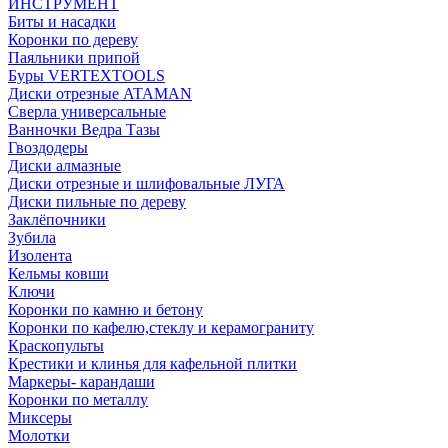
ИНСТРУМЕНТ
Биты и насадки
Коронки по дереву
Паяльники припой
Буры VERTEXTOOLS
Диски отрезные ATAMAN
Сверла универсальные
Ванночки Ведра Тазы
Гвоздодеры
Диски алмазные
Диски отрезные и шлифовальные ЛУГА
Диски пильные по дереву
Заклёпочники
Зубила
Изолента
Кельмы ковши
Ключи
Коронки по камню и бетону
Коронки по кафелю,стеклу и керамограниту
Краскопульты
Крестики и клинья для кафельной плитки
Маркеры- карандаши
Коронки по металлу
Миксеры
Молотки