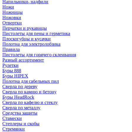
Напильники- надфили
Ножи
Ножницы
Ножовки
Отвертки
Перчатки и рукавицы
Пистолеты для пены и герметика
Плоскогубцы и кусачки
Полотна для электролобзика
Правила
Пистолеты для горячего склеивания
Разный ассортимент
Рулетки
Буры 888
Буры HIPEX
Полотна для сабельных пил
Сверла по дереву
Сверла по камню и бетону
Буры HeadRock
Сверла по кафелю и стеклу
Сверла по металлу
Средства защиты
Стамески
Степлеры и скобы
Стремянки