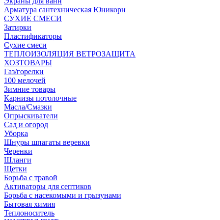
Экраны для ванн
Арматура сантехническая Юникорн
СУХИЕ СМЕСИ
Затирки
Пластификаторы
Сухие смеси
ТЕПЛОИЗОЛЯЦИЯ ВЕТРОЗАЩИТА
ХОЗТОВАРЫ
Газ/горелки
100 мелочей
Зимние товары
Карнизы потолочные
Масла/Смазки
Опрыскиватели
Сад и огород
Уборка
Шнуры шпагаты веревки
Черенки
Шланги
Щетки
Борьба с травой
Активаторы для септиков
Борьба с насекомыми и грызунами
Бытовая химия
Теплоноситель