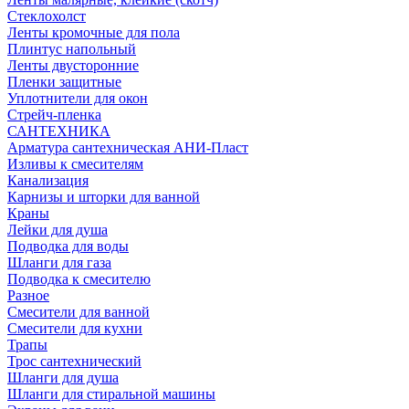
Стеклохолст
Ленты кромочные для пола
Плинтус напольный
Ленты двусторонние
Пленки защитные
Уплотнители для окон
Стрейч-пленка
САНТЕХНИКА
Арматура сантехническая АНИ-Пласт
Изливы к смесителям
Канализация
Карнизы и шторки для ванной
Краны
Лейки для душа
Подводка для воды
Шланги для газа
Подводка к смесителю
Разное
Смесители для ванной
Смесители для кухни
Трапы
Трос сантехнический
Шланги для душа
Шланги для стиральной машины