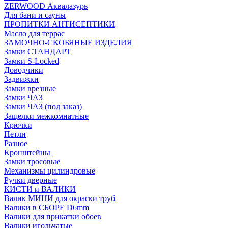
ZERWOOD Аквалазурь
Для бани и сауны
ПРОПИТКИ АНТИСЕПТИКИ
Масло для террас
ЗАМОЧНО-СКОБЯНЫЕ ИЗДЕЛИЯ
Замки СТАНДАРТ
Замки S-Locked
Доводчики
Задвижки
Замки врезные
Замки ЧАЗ
Замки ЧАЗ (под заказ)
Защелки межкомнатные
Крючки
Петли
Разное
Кронштейны
Замки тросовые
Механизмы цилиндровые
Ручки дверные
КИСТИ и ВАЛИКИ
Валик МИНИ для окраски труб
Валики в СБОРЕ D6mm
Валики для прикатки обоев
Валики игольчатые