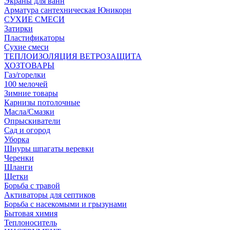
Экраны для ванн
Арматура сантехническая Юникорн
СУХИЕ СМЕСИ
Затирки
Пластификаторы
Сухие смеси
ТЕПЛОИЗОЛЯЦИЯ ВЕТРОЗАЩИТА
ХОЗТОВАРЫ
Газ/горелки
100 мелочей
Зимние товары
Карнизы потолочные
Масла/Смазки
Опрыскиватели
Сад и огород
Уборка
Шнуры шпагаты веревки
Черенки
Шланги
Щетки
Борьба с травой
Активаторы для септиков
Борьба с насекомыми и грызунами
Бытовая химия
Теплоноситель