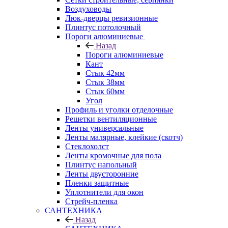
Воздуховоды
Люк-дверцы ревизионные
Плинтус потолочный
Пороги алюминиевые
Назад
Пороги алюминиевые
Кант
Стык 42мм
Стык 38мм
Стык 60мм
Угол
Профиль и уголки отделочные
Решетки вентиляционные
Ленты универсальные
Ленты малярные, клейкие (скотч)
Стеклохолст
Ленты кромочные для пола
Плинтус напольный
Ленты двусторонние
Пленки защитные
Уплотнители для окон
Стрейч-пленка
САНТЕХНИКА
Назад