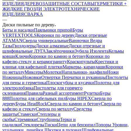
ИЗДЕЛИЯ
ДЕРЕВОЗАЩИТНЫЕ СОСТАВЫ
ГЕРМЕТИКИ +
ЖИДКИЕ ГВОЗДИ
ЭЛЕКТРОТЕХНИЧЕСКИЕ
ИЗДЕЛИЯ
СВАРКА
—
Диски пильные по дереву
Биты и насадки
Паяльники припой
Буры
VERTEXTOOLS
Коронки по дереву
Диски отрезные
ATAMAN
Сверла универсальные
Ванночки Ведра
Тазы
Гвоздодеры
Диски алмазные
Диски отрезные и
шлифовальные ЛУГА
Заклёпочники
Зубила
Изолента
Кельмы
ковши
Ключи
Коронки по камню и бетону
Коронки по
кафелю,стеклу и керамограниту
Краскопульты
Крестики и
клинья для кафельной плитки
Маркеры- карандаши
Коронки
по металлу
Миксеры
Молотки
Напильники- надфили
Ножи
Ножницы
Ножовки
Отвертки
Перчатки и рукавицы
Пистолеты
для пены и герметика
Плоскогубцы и кусачки
Полотна для
электролобзика
Пистолеты для горячего
склеивания
Правила
Разный ассортимент
Рулетки
Буры
888
Полотна для сабельных пил
Буры HIPEX
Сверла по
дереву
Буры HeadRock
Сверла по камню и бетону
Сверла по
кафелю и стеклу
Сверла по металлу
Средства
защиты
Стамески
Степлеры и
скобы
Стремянки
Струбцины
Терки и
гладилки
Стеклорезы
Тиски
Цепи для бензопил
Топоры
Уровни,
угольники, линейки
Шкурки в рулонах
Шлифовальные