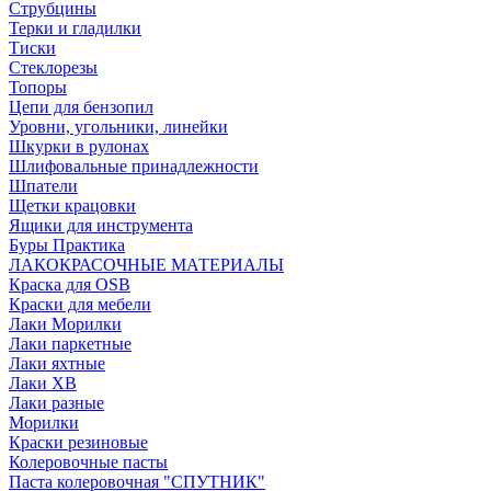
Струбцины
Терки и гладилки
Тиски
Стеклорезы
Топоры
Цепи для бензопил
Уровни, угольники, линейки
Шкурки в рулонах
Шлифовальные принадлежности
Шпатели
Щетки крацовки
Ящики для инструмента
Буры Практика
ЛАКОКРАСОЧНЫЕ МАТЕРИАЛЫ
Краска для OSB
Краски для мебели
Лаки Морилки
Лаки паркетные
Лаки яхтные
Лаки ХВ
Лаки разные
Морилки
Краски резиновые
Колеровочные пасты
Паста колеровочная "СПУТНИК"