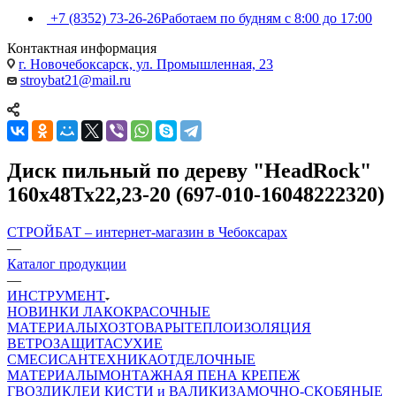
+7 (8352) 73-26-26
Работаем по будням с 8:00 до 17:00
Контактная информация
г. Новочебоксарск, ул. Промышленная, 23
stroybat21@mail.ru
Диск пильный по дереву "HeadRock"
160х48Тх22,23-20 (697-010-16048222320)
СТРОЙБАТ – интернет-магазин в Чебоксарах
—
Каталог продукции
—
ИНСТРУМЕНТ
НОВИНКИ
ЛАКОКРАСОЧНЫЕ
МАТЕРИАЛЫ
ХОЗТОВАРЫ
ТЕПЛОИЗОЛЯЦИЯ
ВЕТРОЗАЩИТА
СУХИЕ
СМЕСИ
САНТЕХНИКА
ОТДЕЛОЧНЫЕ
МАТЕРИАЛЫ
МОНТАЖНАЯ ПЕНА
КРЕПЕЖ
ГВОЗДИ
КЛЕИ
КИСТИ и ВАЛИКИ
ЗАМОЧНО-СКОБЯНЫЕ