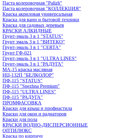
Паста колеровочная "Palizh"
Паста колеровочная "КОЛЛЕКЦИЯ"
Краска акриловая универсальная
Краска для ванн и бытовой техники
Краска для садовых деревьев
КРАСКИ АЛКИДНЫЕ
Грунт-эмаль 3 в 1 "STATUS"
Грунт эмаль 3 в 1 "ВИТЕКО"
Грунт-эмаль 3 в 1 "CERTA"
Грунт ГФ-021
Грунт-эмаль 3 в 1 "ULTRA LINES"
Грунт-эмаль 3 в 1 "РАДУГА"
МА-15 краска масляная
НЦ-132П "БЕЛКОЛОР"
ПФ-115 "STATUS"
ПФ-115 "Snezhna Premium"
ПФ-115 "ULTRA LINES"
ПФ-115 "РАДУГА"
ПРОМФАСОВКА
Краски для крыш и профнастила
Краски для окон и радиаторов
Краски для пола
КРАСКИ ВОДНО-ДИСПЕРСИОННЫЕ
ОПТИЛЮКС
Краска по кирпичу