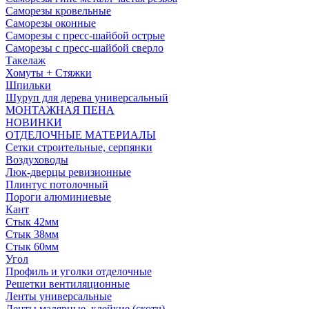
Саморезы кровельные
Саморезы оконные
Саморезы с пресс-шайбой острые
Саморезы с пресс-шайбой сверло
Такелаж
Хомуты + Стяжки
Шпильки
Шуруп для дерева универсальный
МОНТАЖНАЯ ПЕНА
НОВИНКИ
ОТДЕЛОЧНЫЕ МАТЕРИАЛЫ
Сетки строительные, серпянки
Воздуховоды
Люк-дверцы ревизионные
Плинтус потолочный
Пороги алюминиевые
Кант
Стык 42мм
Стык 38мм
Стык 60мм
Угол
Профиль и уголки отделочные
Решетки вентиляционные
Ленты универсальные
Ленты малярные, клейкие (скотч)