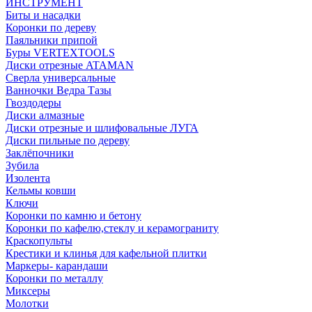
ИНСТРУМЕНТ
Биты и насадки
Коронки по дереву
Паяльники припой
Буры VERTEXTOOLS
Диски отрезные ATAMAN
Сверла универсальные
Ванночки Ведра Тазы
Гвоздодеры
Диски алмазные
Диски отрезные и шлифовальные ЛУГА
Диски пильные по дереву
Заклёпочники
Зубила
Изолента
Кельмы ковши
Ключи
Коронки по камню и бетону
Коронки по кафелю,стеклу и керамограниту
Краскопульты
Крестики и клинья для кафельной плитки
Маркеры- карандаши
Коронки по металлу
Миксеры
Молотки