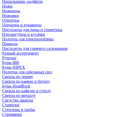
Напильники- надфили
Ножи
Ножницы
Ножовки
Отвертки
Перчатки и рукавицы
Пистолеты для пены и герметика
Плоскогубцы и кусачки
Полотна для электролобзика
Правила
Пистолеты для горячего склеивания
Разный ассортимент
Рулетки
Буры 888
Буры HIPEX
Полотна для сабельных пил
Сверла по дереву
Сверла по камню и бетону
Буры HeadRock
Сверла по кафелю и стеклу
Сверла по металлу
Средства защиты
Стамески
Степлеры и скобы
Стремянки