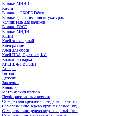
Валики МИНИ
Кисти
Валики в СБОРЕ D8mm
Валики для нанесения штукатурок
Удлинитель для валиков
Валики ГОСТ
Валики МИДИ
КЛЕИ
Клей эпоксидный
Клеи разное
Клей для обоев
Клей ПВА, Бустилат, КС
Холодная сварка
КРЕПЕЖ ГВОЗДИ
Анкеры
Гвозди
Дюбели
Заклепки
Кляймеры
Метрический крепеж
Перфорированный крепеж
Саморез для крепления сендвич - панелей
Саморезы гипс дерево крупная резьба (кг)
Саморезы гипс дерево крупная резьба (шт)
Саморезы гипс металл частая резьба