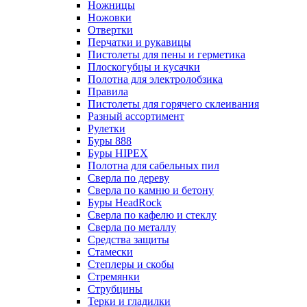
Ножницы
Ножовки
Отвертки
Перчатки и рукавицы
Пистолеты для пены и герметика
Плоскогубцы и кусачки
Полотна для электролобзика
Правила
Пистолеты для горячего склеивания
Разный ассортимент
Рулетки
Буры 888
Буры HIPEX
Полотна для сабельных пил
Сверла по дереву
Сверла по камню и бетону
Буры HeadRock
Сверла по кафелю и стеклу
Сверла по металлу
Средства защиты
Стамески
Степлеры и скобы
Стремянки
Струбцины
Терки и гладилки