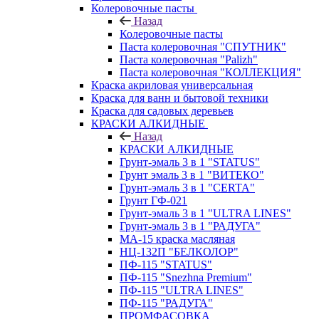
Колеровочные пасты
Назад
Колеровочные пасты
Паста колеровочная "СПУТНИК"
Паста колеровочная "Palizh"
Паста колеровочная "КОЛЛЕКЦИЯ"
Краска акриловая универсальная
Краска для ванн и бытовой техники
Краска для садовых деревьев
КРАСКИ АЛКИДНЫЕ
Назад
КРАСКИ АЛКИДНЫЕ
Грунт-эмаль 3 в 1 "STATUS"
Грунт эмаль 3 в 1 "ВИТЕКО"
Грунт-эмаль 3 в 1 "CERTA"
Грунт ГФ-021
Грунт-эмаль 3 в 1 "ULTRA LINES"
Грунт-эмаль 3 в 1 "РАДУГА"
МА-15 краска масляная
НЦ-132П "БЕЛКОЛОР"
ПФ-115 "STATUS"
ПФ-115 "Snezhna Premium"
ПФ-115 "ULTRA LINES"
ПФ-115 "РАДУГА"
ПРОМФАСОВКА