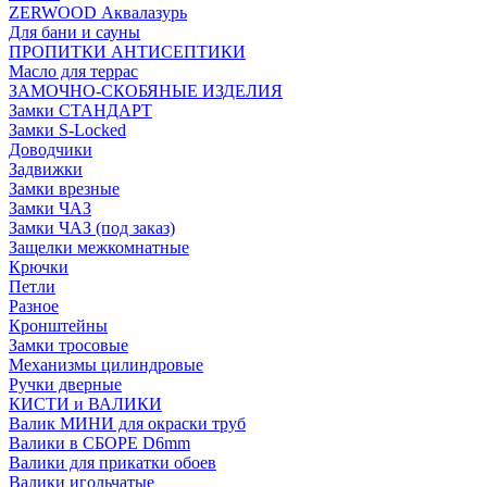
ZERWOOD Аквалазурь
Для бани и сауны
ПРОПИТКИ АНТИСЕПТИКИ
Масло для террас
ЗАМОЧНО-СКОБЯНЫЕ ИЗДЕЛИЯ
Замки СТАНДАРТ
Замки S-Locked
Доводчики
Задвижки
Замки врезные
Замки ЧАЗ
Замки ЧАЗ (под заказ)
Защелки межкомнатные
Крючки
Петли
Разное
Кронштейны
Замки тросовые
Механизмы цилиндровые
Ручки дверные
КИСТИ и ВАЛИКИ
Валик МИНИ для окраски труб
Валики в СБОРЕ D6mm
Валики для прикатки обоев
Валики игольчатые