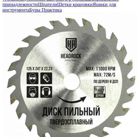
принадлежности
Шпатели
Щетки крацовки
Ящики для
инструмента
Буры Практика