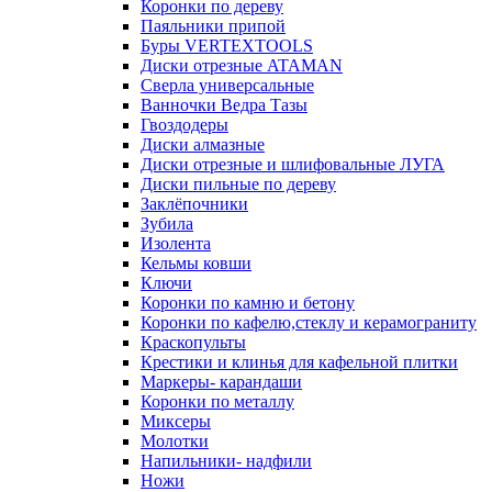
Коронки по дереву
Паяльники припой
Буры VERTEXTOOLS
Диски отрезные ATAMAN
Сверла универсальные
Ванночки Ведра Тазы
Гвоздодеры
Диски алмазные
Диски отрезные и шлифовальные ЛУГА
Диски пильные по дереву
Заклёпочники
Зубила
Изолента
Кельмы ковши
Ключи
Коронки по камню и бетону
Коронки по кафелю,стеклу и керамограниту
Краскопульты
Крестики и клинья для кафельной плитки
Маркеры- карандаши
Коронки по металлу
Миксеры
Молотки
Напильники- надфили
Ножи