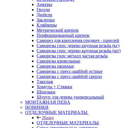
Анкеры
Гвозди
Дюбели
Заклепки
Кляймеры
Метрический крепеж
Перфорированный крепеж
Саморез для крепления сендвич - панелей
Саморезы гипс дерево крупная резьба (кг)
Саморезы гипс дерево крупная резьба (шт)
Саморезы гипс металл частая резьба
Саморезы кровельные
Саморезы оконные
Саморезы с пресс-шайбой острые
Саморезы с пресс-шайбой сверло
Такелаж
Хомуты + Стяжки
Шпильки
Шуруп для дерева универсальный
МОНТАЖНАЯ ПЕНА
НОВИНКИ
ОТДЕЛОЧНЫЕ МАТЕРИАЛЫ
Назад
ОТДЕЛОЧНЫЕ МАТЕРИАЛЫ
Сетки строительные, серпянки