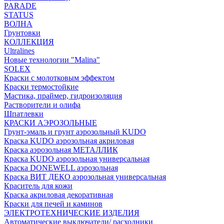
PARADE
STATUS
ВОЛНА
Грунтовки
КОЛЛЕКЦИЯ
Ultralines
Новые технологии "Malina"
SOLEX
Краски с молотковым эффектом
Краски термостойкие
Мастика, праймер, гидроизоляция
Растворители и олифа
Шпатлевки
КРАСКИ АЭРОЗОЛЬНЫЕ
Грунт-эмаль и грунт аэрозольный KUDO
Краска KUDO аэрозольная акриловая
Краска аэрозольная МЕТАЛЛИК
Краска KUDO аэрозольная универсальная
Краска DONEWELL аэрозольная
Краска ВИТ ДЕКО аэрозольная универсальная
Краситель для кожи
Краска акриловая декоративная
Краски для печей и каминов
ЭЛЕКТРОТЕХНИЧЕСКИЕ ИЗДЕЛИЯ
Автоматические выключатели/ расходники