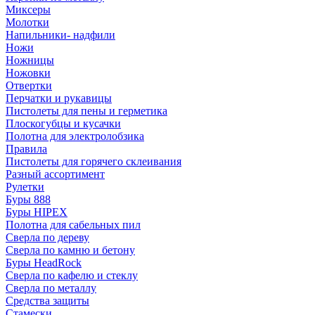
Миксеры
Молотки
Напильники- надфили
Ножи
Ножницы
Ножовки
Отвертки
Перчатки и рукавицы
Пистолеты для пены и герметика
Плоскогубцы и кусачки
Полотна для электролобзика
Правила
Пистолеты для горячего склеивания
Разный ассортимент
Рулетки
Буры 888
Буры HIPEX
Полотна для сабельных пил
Сверла по дереву
Сверла по камню и бетону
Буры HeadRock
Сверла по кафелю и стеклу
Сверла по металлу
Средства защиты
Стамески