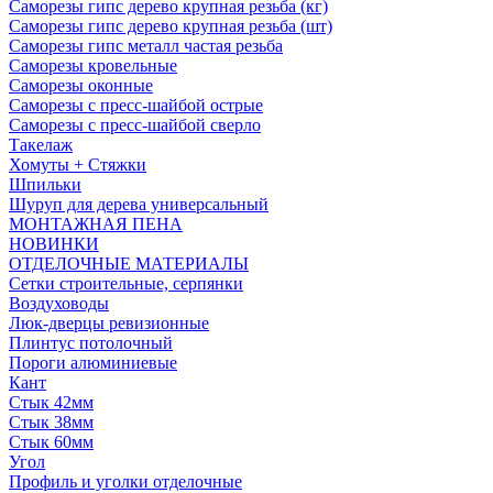
Саморезы гипс дерево крупная резьба (кг)
Саморезы гипс дерево крупная резьба (шт)
Саморезы гипс металл частая резьба
Саморезы кровельные
Саморезы оконные
Саморезы с пресс-шайбой острые
Саморезы с пресс-шайбой сверло
Такелаж
Хомуты + Стяжки
Шпильки
Шуруп для дерева универсальный
МОНТАЖНАЯ ПЕНА
НОВИНКИ
ОТДЕЛОЧНЫЕ МАТЕРИАЛЫ
Сетки строительные, серпянки
Воздуховоды
Люк-дверцы ревизионные
Плинтус потолочный
Пороги алюминиевые
Кант
Стык 42мм
Стык 38мм
Стык 60мм
Угол
Профиль и уголки отделочные