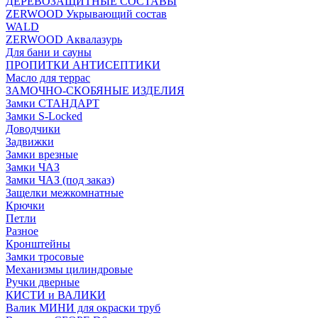
ДЕРЕВОЗАЩИТНЫЕ СОСТАВЫ
ZERWOOD Укрывающий состав
WALD
ZERWOOD Аквалазурь
Для бани и сауны
ПРОПИТКИ АНТИСЕПТИКИ
Масло для террас
ЗАМОЧНО-СКОБЯНЫЕ ИЗДЕЛИЯ
Замки СТАНДАРТ
Замки S-Locked
Доводчики
Задвижки
Замки врезные
Замки ЧАЗ
Замки ЧАЗ (под заказ)
Защелки межкомнатные
Крючки
Петли
Разное
Кронштейны
Замки тросовые
Механизмы цилиндровые
Ручки дверные
КИСТИ и ВАЛИКИ
Валик МИНИ для окраски труб