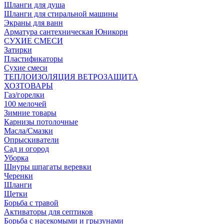
Шланги для душа
Шланги для стиральной машины
Экраны для ванн
Арматура сантехническая Юникорн
СУХИЕ СМЕСИ
Затирки
Пластификаторы
Сухие смеси
ТЕПЛОИЗОЛЯЦИЯ ВЕТРОЗАЩИТА
ХОЗТОВАРЫ
Газ/горелки
100 мелочей
Зимние товары
Карнизы потолочные
Масла/Смазки
Опрыскиватели
Сад и огород
Уборка
Шнуры шпагаты веревки
Черенки
Шланги
Щетки
Борьба с травой
Активаторы для септиков
Борьба с насекомыми и грызунами