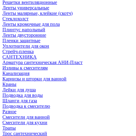
Решетки вентиляционные
Ленты универсальные
Ленты малярные, клейкие (скотч)
Стеклохолст
Ленты кромочные для пола
Плинтус напольный
Ленты двусторонние
Пленки защитные
Уплотнители для окон
Стрейч-пленка
САНТЕХНИКА
Арматура сантехническая АНИ-Пласт
Изливы к смесителям
Канализация
Карнизы и шторки для ванной
Краны
Лейки для душа
Подводка для воды
Шланги для газа
Подводка к смесителю
Разное
Смесители для ванной
Смесители для кухни
Трапы
Трос сантехнический