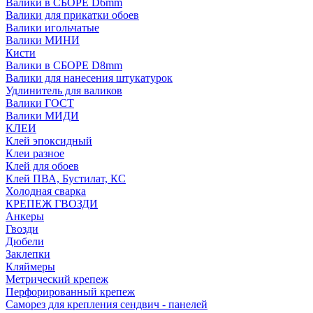
Валики в СБОРЕ D6mm
Валики для прикатки обоев
Валики игольчатые
Валики МИНИ
Кисти
Валики в СБОРЕ D8mm
Валики для нанесения штукатурок
Удлинитель для валиков
Валики ГОСТ
Валики МИДИ
КЛЕИ
Клей эпоксидный
Клеи разное
Клей для обоев
Клей ПВА, Бустилат, КС
Холодная сварка
КРЕПЕЖ ГВОЗДИ
Анкеры
Гвозди
Дюбели
Заклепки
Кляймеры
Метрический крепеж
Перфорированный крепеж
Саморез для крепления сендвич - панелей