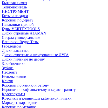
Бытовая химия
Теплоноситель
ИНСТРУМЕНТ
Биты и насадки
Коронки по дереву
Паяльники припой
Буры VERTEXTOOLS
Диски отрезные ATAMAN
Сверла универсальные
Ванночки Ведра Тазы
Гвоздодеры
Диски алмазные
Диски отрезные и шлифовальные ЛУГА
Диски пильные по дереву
Заклёпочники
Зубила
Изолента
Кельмы ковши
Ключи
Коронки по камню и бетону
Коронки по кафелю,стеклу и керамограниту
Краскопульты
Крестики и клинья для кафельной плитки
Маркеры- карандаши
Коронки по металлу