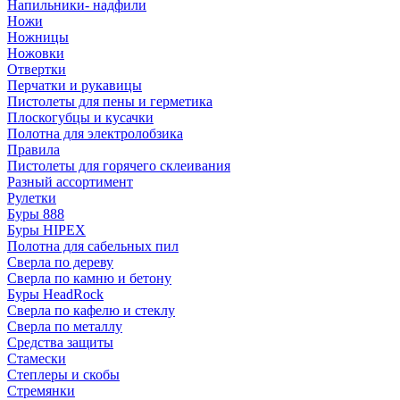
Напильники- надфили
Ножи
Ножницы
Ножовки
Отвертки
Перчатки и рукавицы
Пистолеты для пены и герметика
Плоскогубцы и кусачки
Полотна для электролобзика
Правила
Пистолеты для горячего склеивания
Разный ассортимент
Рулетки
Буры 888
Буры HIPEX
Полотна для сабельных пил
Сверла по дереву
Сверла по камню и бетону
Буры HeadRock
Сверла по кафелю и стеклу
Сверла по металлу
Средства защиты
Стамески
Степлеры и скобы
Стремянки