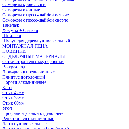
Саморезы кровельные
Саморезы оконные
Саморезы с пресс-шайбой острые
Саморезы с пресс-шайбой сверло
Такелаж
Хомуты + Стяжки
Шпильки
Шуруп для дерева универсальный
МОНТАЖНАЯ ПЕНА
НОВИНКИ
ОТДЕЛОЧНЫЕ МАТЕРИАЛЫ
Сетки строительные, серпянки
Воздуховоды
Люк-дверцы ревизионные
Плинтус потолочный
Пороги алюминиевые
Кант
Стык 42мм
Стык 38мм
Стык 60мм
Угол
Профиль и уголки отделочные
Решетки вентиляционные
Ленты универсальные
Ленты малярные, клейкие (скотч)