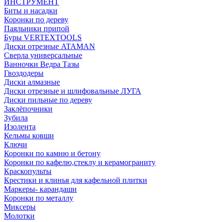
ИНСТРУМЕНТ
Биты и насадки
Коронки по дереву
Паяльники припой
Буры VERTEXTOOLS
Диски отрезные ATAMAN
Сверла универсальные
Ванночки Ведра Тазы
Гвоздодеры
Диски алмазные
Диски отрезные и шлифовальные ЛУГА
Диски пильные по дереву
Заклёпочники
Зубила
Изолента
Кельмы ковши
Ключи
Коронки по камню и бетону
Коронки по кафелю,стеклу и керамограниту
Краскопульты
Крестики и клинья для кафельной плитки
Маркеры- карандаши
Коронки по металлу
Миксеры
Молотки