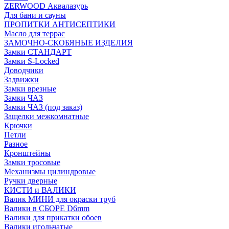
ZERWOOD Аквалазурь
Для бани и сауны
ПРОПИТКИ АНТИСЕПТИКИ
Масло для террас
ЗАМОЧНО-СКОБЯНЫЕ ИЗДЕЛИЯ
Замки СТАНДАРТ
Замки S-Locked
Доводчики
Задвижки
Замки врезные
Замки ЧАЗ
Замки ЧАЗ (под заказ)
Защелки межкомнатные
Крючки
Петли
Разное
Кронштейны
Замки тросовые
Механизмы цилиндровые
Ручки дверные
КИСТИ и ВАЛИКИ
Валик МИНИ для окраски труб
Валики в СБОРЕ D6mm
Валики для прикатки обоев
Валики игольчатые