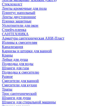
Стеклохолст
Ленты кромочные для пола
Плинтус напольный
Ленты двусторонние
Пленки защитные
Уплотнители для окон
Стрейч-пленка
САНТЕХНИКА
Арматура сантехническая АНИ-Пласт
Изливы к смесителям
Канализация
Карнизы и шторки для ванной
Краны
Лейки для душа
Подводка для воды
Шланги для газа
Подводка к смесителю
Разное
Смесители для ванной
Смесители для кухни
Трапы
Трос сантехнический
Шланги для душа
Шланги для стиральной машины