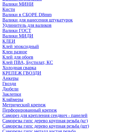
Валики МИНИ
Кисти
Валики в СБОРЕ D8mm
Валики для нанесения штукатурок
Удлинитель для валиков
Валики ГОСТ
Валики МИДИ
КЛЕИ
Клей эпоксидный
Клеи разное
Клей для обоев
Клей ПВА, Бустилат, КС
Холодная сварка
КРЕПЕЖ ГВОЗДИ
Анкеры
Гвозди
Дюбели
Заклепки
Кляймеры
Метрический крепеж
Перфорированный крепеж
Саморез для крепления сендвич - панелей
Саморезы гипс дерево крупная резьба (кг)
Саморезы гипс дерево крупная резьба (шт)
Саморезы гипс металл частая резьба