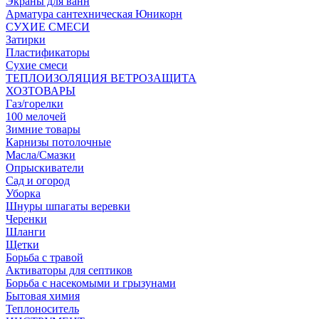
Экраны для ванн
Арматура сантехническая Юникорн
СУХИЕ СМЕСИ
Затирки
Пластификаторы
Сухие смеси
ТЕПЛОИЗОЛЯЦИЯ ВЕТРОЗАЩИТА
ХОЗТОВАРЫ
Газ/горелки
100 мелочей
Зимние товары
Карнизы потолочные
Масла/Смазки
Опрыскиватели
Сад и огород
Уборка
Шнуры шпагаты веревки
Черенки
Шланги
Щетки
Борьба с травой
Активаторы для септиков
Борьба с насекомыми и грызунами
Бытовая химия
Теплоноситель