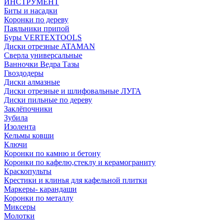
ИНСТРУМЕНТ
Биты и насадки
Коронки по дереву
Паяльники припой
Буры VERTEXTOOLS
Диски отрезные ATAMAN
Сверла универсальные
Ванночки Ведра Тазы
Гвоздодеры
Диски алмазные
Диски отрезные и шлифовальные ЛУГА
Диски пильные по дереву
Заклёпочники
Зубила
Изолента
Кельмы ковши
Ключи
Коронки по камню и бетону
Коронки по кафелю,стеклу и керамограниту
Краскопульты
Крестики и клинья для кафельной плитки
Маркеры- карандаши
Коронки по металлу
Миксеры
Молотки