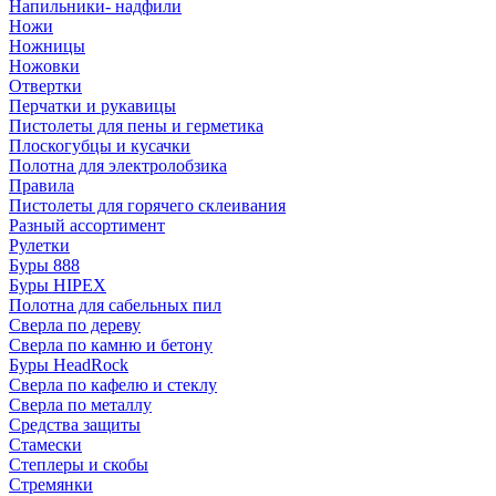
Напильники- надфили
Ножи
Ножницы
Ножовки
Отвертки
Перчатки и рукавицы
Пистолеты для пены и герметика
Плоскогубцы и кусачки
Полотна для электролобзика
Правила
Пистолеты для горячего склеивания
Разный ассортимент
Рулетки
Буры 888
Буры HIPEX
Полотна для сабельных пил
Сверла по дереву
Сверла по камню и бетону
Буры HeadRock
Сверла по кафелю и стеклу
Сверла по металлу
Средства защиты
Стамески
Степлеры и скобы
Стремянки