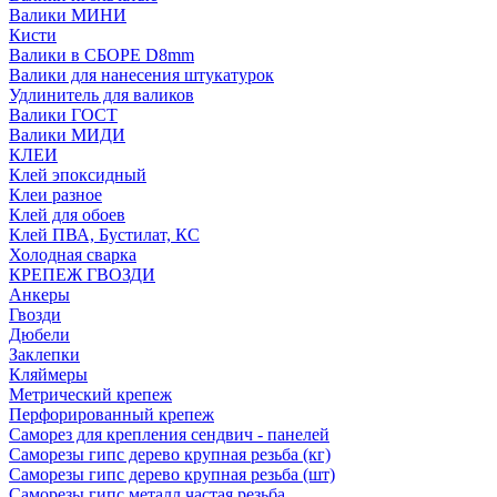
Валики МИНИ
Кисти
Валики в СБОРЕ D8mm
Валики для нанесения штукатурок
Удлинитель для валиков
Валики ГОСТ
Валики МИДИ
КЛЕИ
Клей эпоксидный
Клеи разное
Клей для обоев
Клей ПВА, Бустилат, КС
Холодная сварка
КРЕПЕЖ ГВОЗДИ
Анкеры
Гвозди
Дюбели
Заклепки
Кляймеры
Метрический крепеж
Перфорированный крепеж
Саморез для крепления сендвич - панелей
Саморезы гипс дерево крупная резьба (кг)
Саморезы гипс дерево крупная резьба (шт)
Саморезы гипс металл частая резьба