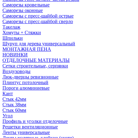
Саморезы кровельные
Саморезы оконные
Саморезы с пресс-шайбой острые
Саморезы с пресс-шайбой сверло
Такелаж
Хомуты + Стяжки
Шпильки
Шуруп для дерева универсальный
МОНТАЖНАЯ ПЕНА
НОВИНКИ
ОТДЕЛОЧНЫЕ МАТЕРИАЛЫ
Сетки строительные, серпянки
Воздуховоды
Люк-дверцы ревизионные
Плинтус потолочный
Пороги алюминиевые
Кант
Стык 42мм
Стык 38мм
Стык 60мм
Угол
Профиль и уголки отделочные
Решетки вентиляционные
Ленты универсальные
Ленты малярные, клейкие (скотч)