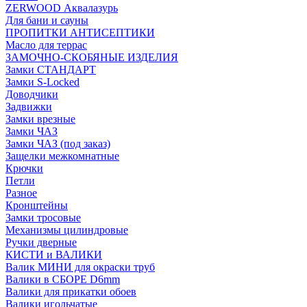
ZERWOOD Аквалазурь
Для бани и сауны
ПРОПИТКИ АНТИСЕПТИКИ
Масло для террас
ЗАМОЧНО-СКОБЯНЫЕ ИЗДЕЛИЯ
Замки СТАНДАРТ
Замки S-Locked
Доводчики
Задвижки
Замки врезные
Замки ЧАЗ
Замки ЧАЗ (под заказ)
Защелки межкомнатные
Крючки
Петли
Разное
Кронштейны
Замки тросовые
Механизмы цилиндровые
Ручки дверные
КИСТИ и ВАЛИКИ
Валик МИНИ для окраски труб
Валики в СБОРЕ D6mm
Валики для прикатки обоев
Валики игольчатые