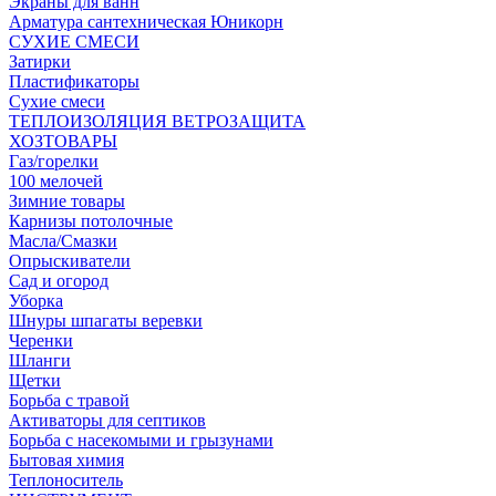
Экраны для ванн
Арматура сантехническая Юникорн
СУХИЕ СМЕСИ
Затирки
Пластификаторы
Сухие смеси
ТЕПЛОИЗОЛЯЦИЯ ВЕТРОЗАЩИТА
ХОЗТОВАРЫ
Газ/горелки
100 мелочей
Зимние товары
Карнизы потолочные
Масла/Смазки
Опрыскиватели
Сад и огород
Уборка
Шнуры шпагаты веревки
Черенки
Шланги
Щетки
Борьба с травой
Активаторы для септиков
Борьба с насекомыми и грызунами
Бытовая химия
Теплоноситель