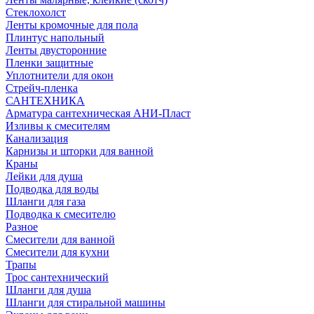
Стеклохолст
Ленты кромочные для пола
Плинтус напольный
Ленты двусторонние
Пленки защитные
Уплотнители для окон
Стрейч-пленка
САНТЕХНИКА
Арматура сантехническая АНИ-Пласт
Изливы к смесителям
Канализация
Карнизы и шторки для ванной
Краны
Лейки для душа
Подводка для воды
Шланги для газа
Подводка к смесителю
Разное
Смесители для ванной
Смесители для кухни
Трапы
Трос сантехнический
Шланги для душа
Шланги для стиральной машины