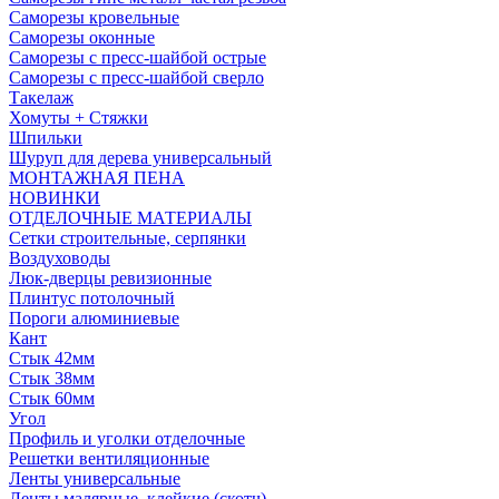
Саморезы кровельные
Саморезы оконные
Саморезы с пресс-шайбой острые
Саморезы с пресс-шайбой сверло
Такелаж
Хомуты + Стяжки
Шпильки
Шуруп для дерева универсальный
МОНТАЖНАЯ ПЕНА
НОВИНКИ
ОТДЕЛОЧНЫЕ МАТЕРИАЛЫ
Сетки строительные, серпянки
Воздуховоды
Люк-дверцы ревизионные
Плинтус потолочный
Пороги алюминиевые
Кант
Стык 42мм
Стык 38мм
Стык 60мм
Угол
Профиль и уголки отделочные
Решетки вентиляционные
Ленты универсальные
Ленты малярные, клейкие (скотч)