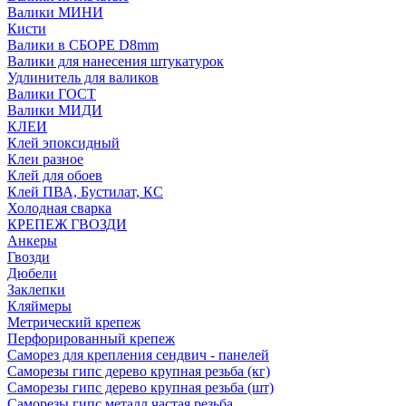
Валики МИНИ
Кисти
Валики в СБОРЕ D8mm
Валики для нанесения штукатурок
Удлинитель для валиков
Валики ГОСТ
Валики МИДИ
КЛЕИ
Клей эпоксидный
Клеи разное
Клей для обоев
Клей ПВА, Бустилат, КС
Холодная сварка
КРЕПЕЖ ГВОЗДИ
Анкеры
Гвозди
Дюбели
Заклепки
Кляймеры
Метрический крепеж
Перфорированный крепеж
Саморез для крепления сендвич - панелей
Саморезы гипс дерево крупная резьба (кг)
Саморезы гипс дерево крупная резьба (шт)
Саморезы гипс металл частая резьба