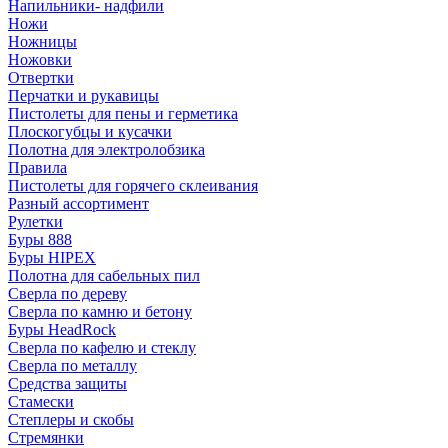
Напильники- надфили
Ножи
Ножницы
Ножовки
Отвертки
Перчатки и рукавицы
Пистолеты для пены и герметика
Плоскогубцы и кусачки
Полотна для электролобзика
Правила
Пистолеты для горячего склеивания
Разный ассортимент
Рулетки
Буры 888
Буры HIPEX
Полотна для сабельных пил
Сверла по дереву
Сверла по камню и бетону
Буры HeadRock
Сверла по кафелю и стеклу
Сверла по металлу
Средства защиты
Стамески
Степлеры и скобы
Стремянки