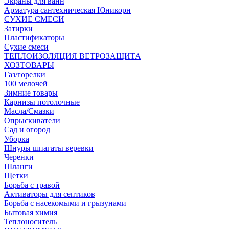
Экраны для ванн
Арматура сантехническая Юникорн
СУХИЕ СМЕСИ
Затирки
Пластификаторы
Сухие смеси
ТЕПЛОИЗОЛЯЦИЯ ВЕТРОЗАЩИТА
ХОЗТОВАРЫ
Газ/горелки
100 мелочей
Зимние товары
Карнизы потолочные
Масла/Смазки
Опрыскиватели
Сад и огород
Уборка
Шнуры шпагаты веревки
Черенки
Шланги
Щетки
Борьба с травой
Активаторы для септиков
Борьба с насекомыми и грызунами
Бытовая химия
Теплоноситель