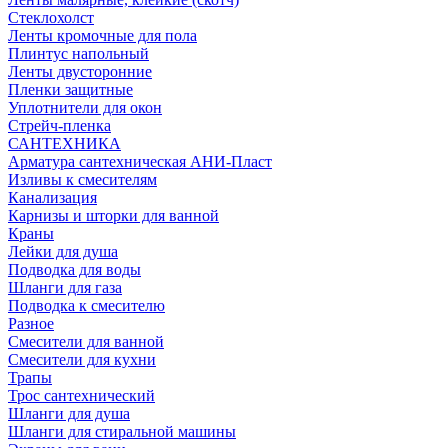
Стеклохолст
Ленты кромочные для пола
Плинтус напольный
Ленты двусторонние
Пленки защитные
Уплотнители для окон
Стрейч-пленка
САНТЕХНИКА
Арматура сантехническая АНИ-Пласт
Изливы к смесителям
Канализация
Карнизы и шторки для ванной
Краны
Лейки для душа
Подводка для воды
Шланги для газа
Подводка к смесителю
Разное
Смесители для ванной
Смесители для кухни
Трапы
Трос сантехнический
Шланги для душа
Шланги для стиральной машины