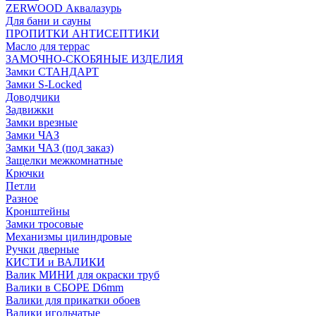
ZERWOOD Аквалазурь
Для бани и сауны
ПРОПИТКИ АНТИСЕПТИКИ
Масло для террас
ЗАМОЧНО-СКОБЯНЫЕ ИЗДЕЛИЯ
Замки СТАНДАРТ
Замки S-Locked
Доводчики
Задвижки
Замки врезные
Замки ЧАЗ
Замки ЧАЗ (под заказ)
Защелки межкомнатные
Крючки
Петли
Разное
Кронштейны
Замки тросовые
Механизмы цилиндровые
Ручки дверные
КИСТИ и ВАЛИКИ
Валик МИНИ для окраски труб
Валики в СБОРЕ D6mm
Валики для прикатки обоев
Валики игольчатые