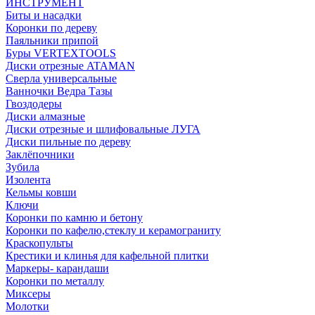
ИНСТРУМЕНТ
Биты и насадки
Коронки по дереву
Паяльники припой
Буры VERTEXTOOLS
Диски отрезные ATAMAN
Сверла универсальные
Ванночки Ведра Тазы
Гвоздодеры
Диски алмазные
Диски отрезные и шлифовальные ЛУГА
Диски пильные по дереву
Заклёпочники
Зубила
Изолента
Кельмы ковши
Ключи
Коронки по камню и бетону
Коронки по кафелю,стеклу и керамограниту
Краскопульты
Крестики и клинья для кафельной плитки
Маркеры- карандаши
Коронки по металлу
Миксеры
Молотки