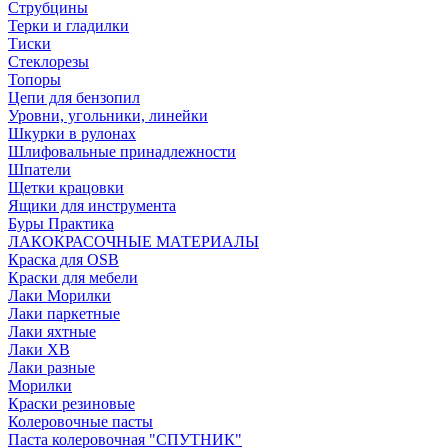
Струбцины
Терки и гладилки
Тиски
Стеклорезы
Топоры
Цепи для бензопил
Уровни, угольники, линейки
Шкурки в рулонах
Шлифовальные принадлежности
Шпатели
Щетки крацовки
Ящики для инструмента
Буры Практика
ЛАКОКРАСОЧНЫЕ МАТЕРИАЛЫ
Краска для OSB
Краски для мебели
Лаки Морилки
Лаки паркетные
Лаки яхтные
Лаки ХВ
Лаки разные
Морилки
Краски резиновые
Колеровочные пасты
Паста колеровочная "СПУТНИК"