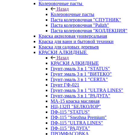
Колеровочные пасты
Назад
Колеровочные пасты
Паста колеровочная "СПУТНИК"
Паста колеровочная "Palizh"
Паста колеровочная "КОЛЛЕКЦИЯ"
Краска акриловая универсальная
Краска для ванн и бытовой техники
Краска для садовых деревьев
КРАСКИ АЛКИДНЫЕ
Назад
КРАСКИ АЛКИДНЫЕ
Грунт-эмаль 3 в 1 "STATUS"
Грунт эмаль 3 в 1 "ВИТЕКО"
Грунт-эмаль 3 в 1 "CERTA"
Грунт ГФ-021
Грунт-эмаль 3 в 1 "ULTRA LINES"
Грунт-эмаль 3 в 1 "РАДУГА"
МА-15 краска масляная
НЦ-132П "БЕЛКОЛОР"
ПФ-115 "STATUS"
ПФ-115 "Snezhna Premium"
ПФ-115 "ULTRA LINES"
ПФ-115 "РАДУГА"
ПРОМФАСОВКА