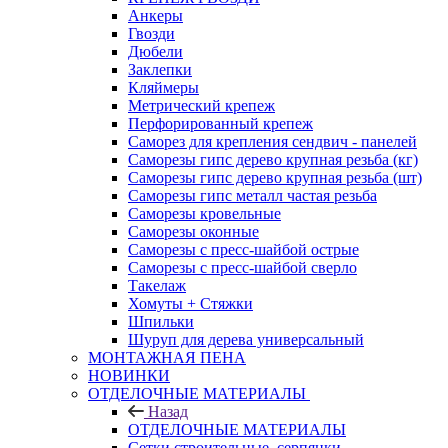
Анкеры
Гвозди
Дюбели
Заклепки
Кляймеры
Метрический крепеж
Перфорированный крепеж
Саморез для крепления сендвич - панелей
Саморезы гипс дерево крупная резьба (кг)
Саморезы гипс дерево крупная резьба (шт)
Саморезы гипс металл частая резьба
Саморезы кровельные
Саморезы оконные
Саморезы с пресс-шайбой острые
Саморезы с пресс-шайбой сверло
Такелаж
Хомуты + Стяжки
Шпильки
Шуруп для дерева универсальный
МОНТАЖНАЯ ПЕНА
НОВИНКИ
ОТДЕЛОЧНЫЕ МАТЕРИАЛЫ
Назад
ОТДЕЛОЧНЫЕ МАТЕРИАЛЫ
Сетки строительные, серпянки