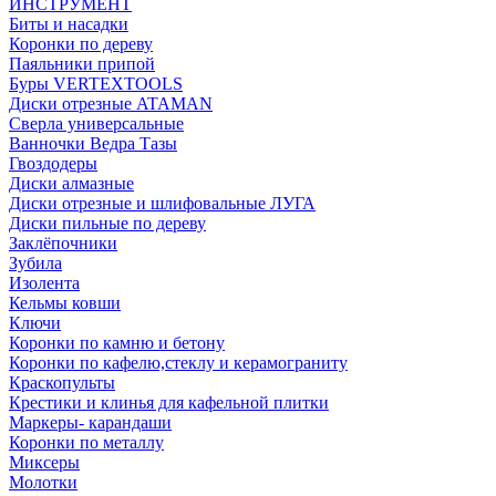
ИНСТРУМЕНТ
Биты и насадки
Коронки по дереву
Паяльники припой
Буры VERTEXTOOLS
Диски отрезные ATAMAN
Сверла универсальные
Ванночки Ведра Тазы
Гвоздодеры
Диски алмазные
Диски отрезные и шлифовальные ЛУГА
Диски пильные по дереву
Заклёпочники
Зубила
Изолента
Кельмы ковши
Ключи
Коронки по камню и бетону
Коронки по кафелю,стеклу и керамограниту
Краскопульты
Крестики и клинья для кафельной плитки
Маркеры- карандаши
Коронки по металлу
Миксеры
Молотки