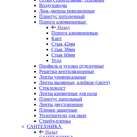
Воздуховоды
Люк-дверцы ревизионные
Плинтус потолочный
Пороги алюминиевые
Назад
Пороги алюминиевые
Кант
Стык 42мм
Стык 38мм
Стык 60мм
Угол
Профиль и уголки отделочные
Решетки вентиляционные
Ленты универсальные
Ленты малярные, клейкие (скотч)
Стеклохолст
Ленты кромочные для пола
Плинтус напольный
Ленты двусторонние
Пленки защитные
Уплотнители для окон
Стрейч-пленка
САНТЕХНИКА
Назад