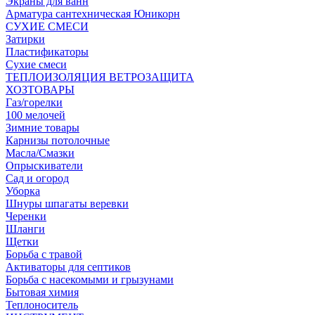
Экраны для ванн
Арматура сантехническая Юникорн
СУХИЕ СМЕСИ
Затирки
Пластификаторы
Сухие смеси
ТЕПЛОИЗОЛЯЦИЯ ВЕТРОЗАЩИТА
ХОЗТОВАРЫ
Газ/горелки
100 мелочей
Зимние товары
Карнизы потолочные
Масла/Смазки
Опрыскиватели
Сад и огород
Уборка
Шнуры шпагаты веревки
Черенки
Шланги
Щетки
Борьба с травой
Активаторы для септиков
Борьба с насекомыми и грызунами
Бытовая химия
Теплоноситель