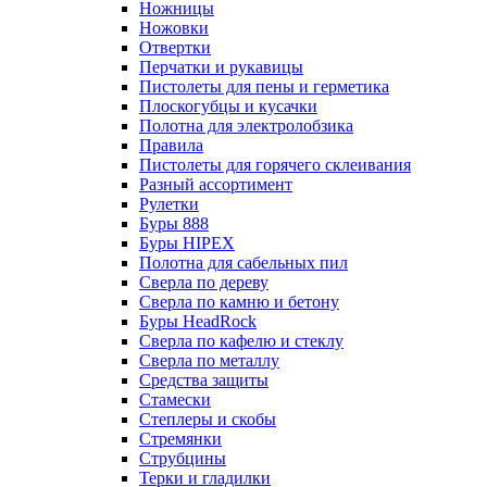
Ножницы
Ножовки
Отвертки
Перчатки и рукавицы
Пистолеты для пены и герметика
Плоскогубцы и кусачки
Полотна для электролобзика
Правила
Пистолеты для горячего склеивания
Разный ассортимент
Рулетки
Буры 888
Буры HIPEX
Полотна для сабельных пил
Сверла по дереву
Сверла по камню и бетону
Буры HeadRock
Сверла по кафелю и стеклу
Сверла по металлу
Средства защиты
Стамески
Степлеры и скобы
Стремянки
Струбцины
Терки и гладилки