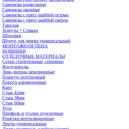
Саморезы кровельные
Саморезы оконные
Саморезы с пресс-шайбой острые
Саморезы с пресс-шайбой сверло
Такелаж
Хомуты + Стяжки
Шпильки
Шуруп для дерева универсальный
МОНТАЖНАЯ ПЕНА
НОВИНКИ
ОТДЕЛОЧНЫЕ МАТЕРИАЛЫ
Сетки строительные, серпянки
Воздуховоды
Люк-дверцы ревизионные
Плинтус потолочный
Пороги алюминиевые
Кант
Стык 42мм
Стык 38мм
Стык 60мм
Угол
Профиль и уголки отделочные
Решетки вентиляционные
Ленты универсальные
Ленты малярные, клейкие (скотч)