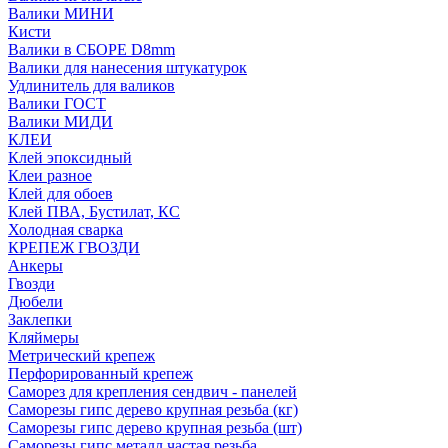
Валики МИНИ
Кисти
Валики в СБОРЕ D8mm
Валики для нанесения штукатурок
Удлинитель для валиков
Валики ГОСТ
Валики МИДИ
КЛЕИ
Клей эпоксидный
Клеи разное
Клей для обоев
Клей ПВА, Бустилат, КС
Холодная сварка
КРЕПЕЖ ГВОЗДИ
Анкеры
Гвозди
Дюбели
Заклепки
Кляймеры
Метрический крепеж
Перфорированный крепеж
Саморез для крепления сендвич - панелей
Саморезы гипс дерево крупная резьба (кг)
Саморезы гипс дерево крупная резьба (шт)
Саморезы гипс металл частая резьба