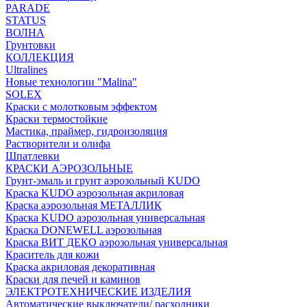
PARADE
STATUS
ВОЛНА
Грунтовки
КОЛЛЕКЦИЯ
Ultralines
Новые технологии "Malina"
SOLEX
Краски с молотковым эффектом
Краски термостойкие
Мастика, праймер, гидроизоляция
Растворители и олифа
Шпатлевки
КРАСКИ АЭРОЗОЛЬНЫЕ
Грунт-эмаль и грунт аэрозольный KUDO
Краска KUDO аэрозольная акриловая
Краска аэрозольная МЕТАЛЛИК
Краска KUDO аэрозольная универсальная
Краска DONEWELL аэрозольная
Краска ВИТ ДЕКО аэрозольная универсальная
Краситель для кожи
Краска акриловая декоративная
Краски для печей и каминов
ЭЛЕКТРОТЕХНИЧЕСКИЕ ИЗДЕЛИЯ
Автоматические выключатели/ расходники