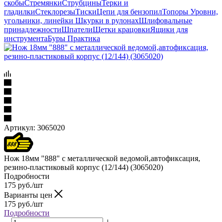
скобы
Стремянки
Струбцины
Терки и
гладилки
Стеклорезы
Тиски
Цепи для бензопил
Топоры
Уровни,
угольники, линейки
Шкурки в рулонах
Шлифовальные
принадлежности
Шпатели
Щетки крацовки
Ящики для
инструмента
Буры Практика
Артикул:
3065020
Нож 18мм "888" с металлической ведомой,автофиксация,
резино-пластиковый корпус (12/144) (3065020)
Подробности
175
руб.
/шт
Варианты цен
175
руб.
/шт
Подробности