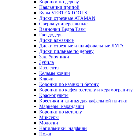
Коронки по дереву
Паяльники припой
Буры VERTEXTOOLS
Диски отрезные ATAMAN
Сверла универсальные
Ванночки Ведра Тазы
Гвоздодеры
Диски алмазные
Диски отрезные и шлифовальные ЛУГА
Диски пильные по дереву
Заклёпочники
Зубила
Изолента
Кельмы ковши
Ключи
Коронки по камню и бетону
Коронки по кафелю,стеклу и керамограниту
Краскопульты
Крестики и клинья для кафельной плитки
Маркеры- карандаши
Коронки по металлу
Миксеры
Молотки
Напильники- надфили
Ножи