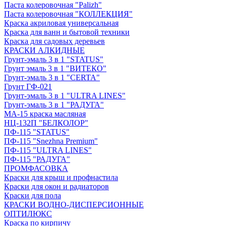
Паста колеровочная "Palizh"
Паста колеровочная "КОЛЛЕКЦИЯ"
Краска акриловая универсальная
Краска для ванн и бытовой техники
Краска для садовых деревьев
КРАСКИ АЛКИДНЫЕ
Грунт-эмаль 3 в 1 "STATUS"
Грунт эмаль 3 в 1 "ВИТЕКО"
Грунт-эмаль 3 в 1 "CERTA"
Грунт ГФ-021
Грунт-эмаль 3 в 1 "ULTRA LINES"
Грунт-эмаль 3 в 1 "РАДУГА"
МА-15 краска масляная
НЦ-132П "БЕЛКОЛОР"
ПФ-115 "STATUS"
ПФ-115 "Snezhna Premium"
ПФ-115 "ULTRA LINES"
ПФ-115 "РАДУГА"
ПРОМФАСОВКА
Краски для крыш и профнастила
Краски для окон и радиаторов
Краски для пола
КРАСКИ ВОДНО-ДИСПЕРСИОННЫЕ
ОПТИЛЮКС
Краска по кирпичу