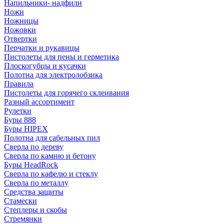
Напильники- надфили
Ножи
Ножницы
Ножовки
Отвертки
Перчатки и рукавицы
Пистолеты для пены и герметика
Плоскогубцы и кусачки
Полотна для электролобзика
Правила
Пистолеты для горячего склеивания
Разный ассортимент
Рулетки
Буры 888
Буры HIPEX
Полотна для сабельных пил
Сверла по дереву
Сверла по камню и бетону
Буры HeadRock
Сверла по кафелю и стеклу
Сверла по металлу
Средства защиты
Стамески
Степлеры и скобы
Стремянки