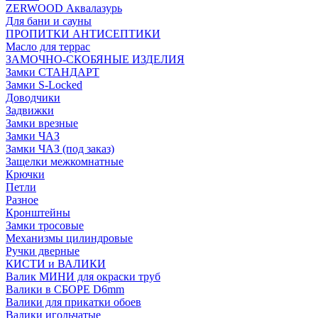
ZERWOOD Аквалазурь
Для бани и сауны
ПРОПИТКИ АНТИСЕПТИКИ
Масло для террас
ЗАМОЧНО-СКОБЯНЫЕ ИЗДЕЛИЯ
Замки СТАНДАРТ
Замки S-Locked
Доводчики
Задвижки
Замки врезные
Замки ЧАЗ
Замки ЧАЗ (под заказ)
Защелки межкомнатные
Крючки
Петли
Разное
Кронштейны
Замки тросовые
Механизмы цилиндровые
Ручки дверные
КИСТИ и ВАЛИКИ
Валик МИНИ для окраски труб
Валики в СБОРЕ D6mm
Валики для прикатки обоев
Валики игольчатые