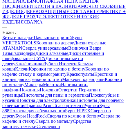
МАТЕРИАЛЫ
МОНТАЖНАЯ ПЕНА
КРЕПЕЖ
ГВОЗДИ
КЛЕИ
КИСТИ и ВАЛИКИ
ЗАМОЧНО-СКОБЯНЫЕ
ИЗДЕЛИЯ
ДЕРЕВОЗАЩИТНЫЕ СОСТАВЫ
ГЕРМЕТИКИ +
ЖИДКИЕ ГВОЗДИ
ЭЛЕКТРОТЕХНИЧЕСКИЕ
ИЗДЕЛИЯ
СВАРКА
—
Ножи
Биты и насадки
Паяльники припой
Буры
VERTEXTOOLS
Коронки по дереву
Диски отрезные
ATAMAN
Сверла универсальные
Ванночки Ведра
Тазы
Гвоздодеры
Диски алмазные
Диски отрезные и
шлифовальные ЛУГА
Диски пильные по
дереву
Заклёпочники
Зубила
Изолента
Кельмы
ковши
Ключи
Коронки по камню и бетону
Коронки по
кафелю,стеклу и керамограниту
Краскопульты
Крестики и
клинья для кафельной плитки
Маркеры- карандаши
Коронки
по металлу
Миксеры
Молотки
Напильники-
надфили
Ножницы
Ножовки
Отвертки
Перчатки и
рукавицы
Пистолеты для пены и герметика
Плоскогубцы и
кусачки
Полотна для электролобзика
Пистолеты для горячего
склеивания
Правила
Разный ассортимент
Рулетки
Буры
888
Полотна для сабельных пил
Буры HIPEX
Сверла по
дереву
Буры HeadRock
Сверла по камню и бетону
Сверла по
кафелю и стеклу
Сверла по металлу
Средства
защиты
Стамески
Степлеры и