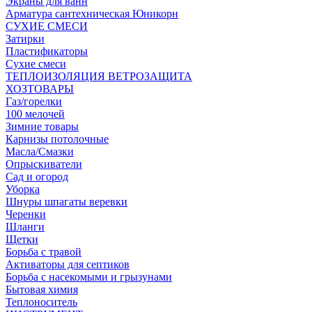
Экраны для ванн
Арматура сантехническая Юникорн
СУХИЕ СМЕСИ
Затирки
Пластификаторы
Сухие смеси
ТЕПЛОИЗОЛЯЦИЯ ВЕТРОЗАЩИТА
ХОЗТОВАРЫ
Газ/горелки
100 мелочей
Зимние товары
Карнизы потолочные
Масла/Смазки
Опрыскиватели
Сад и огород
Уборка
Шнуры шпагаты веревки
Черенки
Шланги
Щетки
Борьба с травой
Активаторы для септиков
Борьба с насекомыми и грызунами
Бытовая химия
Теплоноситель