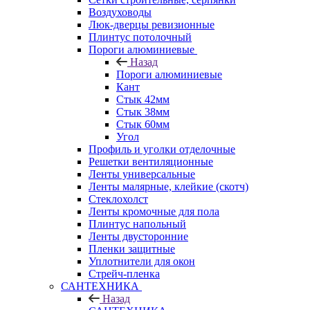
Воздуховоды
Люк-дверцы ревизионные
Плинтус потолочный
Пороги алюминиевые
Назад
Пороги алюминиевые
Кант
Стык 42мм
Стык 38мм
Стык 60мм
Угол
Профиль и уголки отделочные
Решетки вентиляционные
Ленты универсальные
Ленты малярные, клейкие (скотч)
Стеклохолст
Ленты кромочные для пола
Плинтус напольный
Ленты двусторонние
Пленки защитные
Уплотнители для окон
Стрейч-пленка
САНТЕХНИКА
Назад