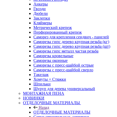
Анкеры
Гвозди
Дюбели
Заклепки
Кляймеры
Метрический крепеж
Перфорированный крепеж
Саморез для крепления сендвич - панелей
Саморезы гипс дерево крупная резьба (кг)
Саморезы гипс дерево крупная резьба (шт)
Саморезы гипс металл частая резьба
Саморезы кровельные
Саморезы оконные
Саморезы с пресс-шайбой острые
Саморезы с пресс-шайбой сверло
Такелаж
Хомуты + Стяжки
Шпильки
Шуруп для дерева универсальный
МОНТАЖНАЯ ПЕНА
НОВИНКИ
ОТДЕЛОЧНЫЕ МАТЕРИАЛЫ
Назад
ОТДЕЛОЧНЫЕ МАТЕРИАЛЫ
Сетки строительные, серпянки