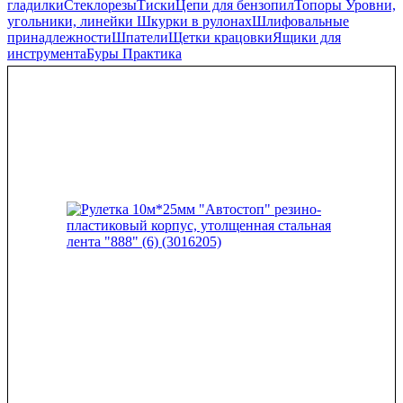
гладилки
Стеклорезы
Тиски
Цепи для бензопил
Топоры
Уровни,
угольники, линейки
Шкурки в рулонах
Шлифовальные
принадлежности
Шпатели
Щетки крацовки
Ящики для
инструмента
Буры Практика