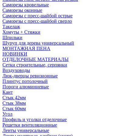
Саморезы кровельные
Саморезы оконные
Саморезы с пресс-шайбой острые
Саморезы с пресс-шайбой сверло
Такелаж
Хомуты + Стяжки
Шпильки
Шуруп для дерева универсальный
МОНТАЖНАЯ ПЕНА
НОВИНКИ
ОТДЕЛОЧНЫЕ МАТЕРИАЛЫ
Сетки строительные, серпянки
Воздуховоды
Люк-дверцы ревизионные
Плинтус потолочный
Пороги алюминиевые
Кант
Стык 42мм
Стык 38мм
Стык 60мм
Угол
Профиль и уголки отделочные
Решетки вентиляционные
Ленты универсальные
Ленты малярные, клейкие (скотч)