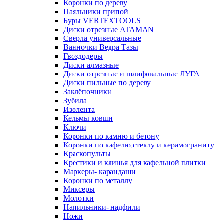
Коронки по дереву
Паяльники припой
Буры VERTEXTOOLS
Диски отрезные ATAMAN
Сверла универсальные
Ванночки Ведра Тазы
Гвоздодеры
Диски алмазные
Диски отрезные и шлифовальные ЛУГА
Диски пильные по дереву
Заклёпочники
Зубила
Изолента
Кельмы ковши
Ключи
Коронки по камню и бетону
Коронки по кафелю,стеклу и керамограниту
Краскопульты
Крестики и клинья для кафельной плитки
Маркеры- карандаши
Коронки по металлу
Миксеры
Молотки
Напильники- надфили
Ножи