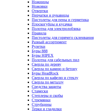
Ножницы
Ножовки
Отвертки
Перчатки и рукавицы
Пистолеты для пены и герметика
Плоскогубцы и кусачки
Полотна для электролобзика
Правила
Пистолеты для горячего склеивания
Разный ассортимент
Рулетки
Буры 888
Буры HIPEX
Полотна для сабельных пил
Сверла по дереву
Сверла по камню и бетону
Буры HeadRock
Сверла по кафелю и стеклу
Сверла по металлу
Средства защиты
Стамески
Степлеры и скобы
Стремянки
Струбцины
Терки и гладилки