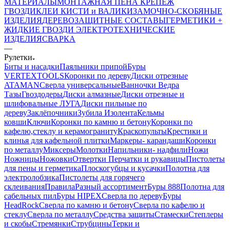
МАТЕРИАЛЫ
МОНТАЖНАЯ ПЕНА
КРЕПЕЖ
ГВОЗДИ
КЛЕИ
КИСТИ и ВАЛИКИ
ЗАМОЧНО-СКОБЯНЫЕ
ИЗДЕЛИЯ
ДЕРЕВОЗАЩИТНЫЕ СОСТАВЫ
ГЕРМЕТИКИ +
ЖИДКИЕ ГВОЗДИ
ЭЛЕКТРОТЕХНИЧЕСКИЕ
ИЗДЕЛИЯ
СВАРКА
—
Рулетки
Биты и насадки
Паяльники припой
Буры
VERTEXTOOLS
Коронки по дереву
Диски отрезные
ATAMAN
Сверла универсальные
Ванночки Ведра
Тазы
Гвоздодеры
Диски алмазные
Диски отрезные и
шлифовальные ЛУГА
Диски пильные по
дереву
Заклёпочники
Зубила
Изолента
Кельмы
ковши
Ключи
Коронки по камню и бетону
Коронки по
кафелю,стеклу и керамограниту
Краскопульты
Крестики и
клинья для кафельной плитки
Маркеры- карандаши
Коронки
по металлу
Миксеры
Молотки
Напильники- надфили
Ножи
Ножницы
Ножовки
Отвертки
Перчатки и рукавицы
Пистолеты
для пены и герметика
Плоскогубцы и кусачки
Полотна для
электролобзика
Пистолеты для горячего
склеивания
Правила
Разный ассортимент
Буры 888
Полотна для
сабельных пил
Буры HIPEX
Сверла по дереву
Буры
HeadRock
Сверла по камню и бетону
Сверла по кафелю и
стеклу
Сверла по металлу
Средства защиты
Стамески
Степлеры
и скобы
Стремянки
Струбцины
Терки и