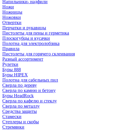
Напильники- надфили
Ножи
Ножницы
Ножовки
Отвертки
Перчатки и рукавицы
Пистолеты для пены и герметика
Плоскогубцы и кусачки
Полотна для электролобзика
Правила
Пистолеты для горячего склеивания
Разный ассортимент
Рулетки
Буры 888
Буры HIPEX
Полотна для сабельных пил
Сверла по дереву
Сверла по камню и бетону
Буры HeadRock
Сверла по кафелю и стеклу
Сверла по металлу
Средства защиты
Стамески
Степлеры и скобы
Стремянки