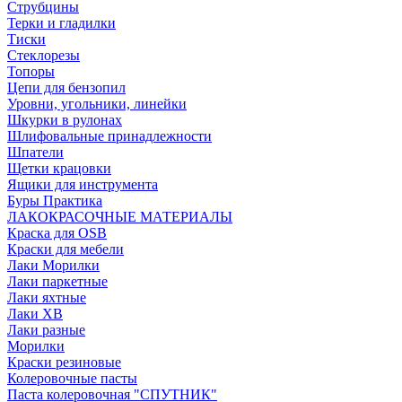
Струбцины
Терки и гладилки
Тиски
Стеклорезы
Топоры
Цепи для бензопил
Уровни, угольники, линейки
Шкурки в рулонах
Шлифовальные принадлежности
Шпатели
Щетки крацовки
Ящики для инструмента
Буры Практика
ЛАКОКРАСОЧНЫЕ МАТЕРИАЛЫ
Краска для OSB
Краски для мебели
Лаки Морилки
Лаки паркетные
Лаки яхтные
Лаки ХВ
Лаки разные
Морилки
Краски резиновые
Колеровочные пасты
Паста колеровочная "СПУТНИК"