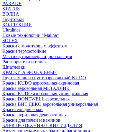
PARADE
STATUS
ВОЛНА
Грунтовки
КОЛЛЕКЦИЯ
Ultralines
Новые технологии "Malina"
SOLEX
Краски с молотковым эффектом
Краски термостойкие
Мастика, праймер, гидроизоляция
Растворители и олифа
Шпатлевки
КРАСКИ АЭРОЗОЛЬНЫЕ
Грунт-эмаль и грунт аэрозольный KUDO
Краска KUDO аэрозольная акриловая
Краска аэрозольная МЕТАЛЛИК
Краска KUDO аэрозольная универсальная
Краска DONEWELL аэрозольная
Краска ВИТ ДЕКО аэрозольная универсальная
Краситель для кожи
Краска акриловая декоративная
Краски для печей и каминов
ЭЛЕКТРОТЕХНИЧЕСКИЕ ИЗДЕЛИЯ
Автоматические выключатели/ расходники