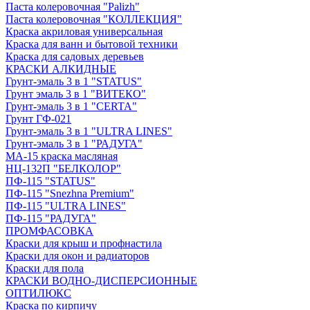
Паста колеровочная "Palizh"
Паста колеровочная "КОЛЛЕКЦИЯ"
Краска акриловая универсальная
Краска для ванн и бытовой техники
Краска для садовых деревьев
КРАСКИ АЛКИДНЫЕ
Грунт-эмаль 3 в 1 "STATUS"
Грунт эмаль 3 в 1 "ВИТЕКО"
Грунт-эмаль 3 в 1 "CERTA"
Грунт ГФ-021
Грунт-эмаль 3 в 1 "ULTRA LINES"
Грунт-эмаль 3 в 1 "РАДУГА"
МА-15 краска масляная
НЦ-132П "БЕЛКОЛОР"
ПФ-115 "STATUS"
ПФ-115 "Snezhna Premium"
ПФ-115 "ULTRA LINES"
ПФ-115 "РАДУГА"
ПРОМФАСОВКА
Краски для крыш и профнастила
Краски для окон и радиаторов
Краски для пола
КРАСКИ ВОДНО-ДИСПЕРСИОННЫЕ
ОПТИЛЮКС
Краска по кирпичу