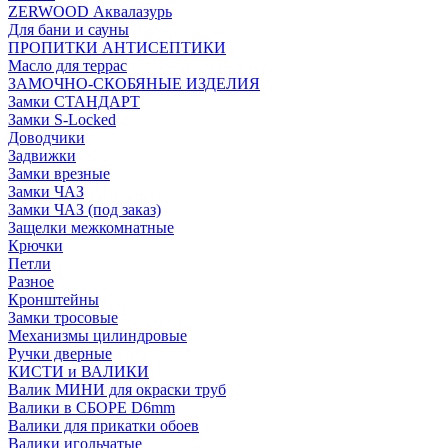
ZERWOOD Аквалазурь
Для бани и сауны
ПРОПИТКИ АНТИСЕПТИКИ
Масло для террас
ЗАМОЧНО-СКОБЯНЫЕ ИЗДЕЛИЯ
Замки СТАНДАРТ
Замки S-Locked
Доводчики
Задвижки
Замки врезные
Замки ЧАЗ
Замки ЧАЗ (под заказ)
Защелки межкомнатные
Крючки
Петли
Разное
Кронштейны
Замки тросовые
Механизмы цилиндровые
Ручки дверные
КИСТИ и ВАЛИКИ
Валик МИНИ для окраски труб
Валики в СБОРЕ D6mm
Валики для прикатки обоев
Валики игольчатые