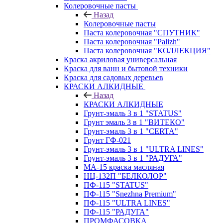
Колеровочные пасты
Назад
Колеровочные пасты
Паста колеровочная "СПУТНИК"
Паста колеровочная "Palizh"
Паста колеровочная "КОЛЛЕКЦИЯ"
Краска акриловая универсальная
Краска для ванн и бытовой техники
Краска для садовых деревьев
КРАСКИ АЛКИДНЫЕ
Назад
КРАСКИ АЛКИДНЫЕ
Грунт-эмаль 3 в 1 "STATUS"
Грунт эмаль 3 в 1 "ВИТЕКО"
Грунт-эмаль 3 в 1 "CERTA"
Грунт ГФ-021
Грунт-эмаль 3 в 1 "ULTRA LINES"
Грунт-эмаль 3 в 1 "РАДУГА"
МА-15 краска масляная
НЦ-132П "БЕЛКОЛОР"
ПФ-115 "STATUS"
ПФ-115 "Snezhna Premium"
ПФ-115 "ULTRA LINES"
ПФ-115 "РАДУГА"
ПРОМФАСОВКА