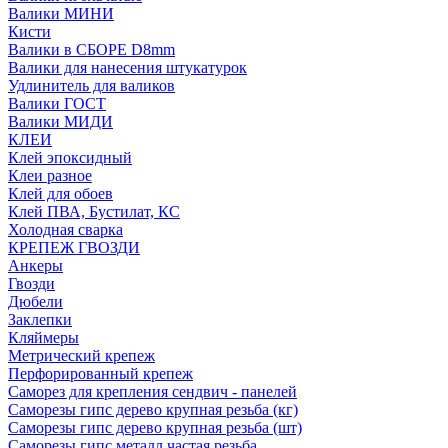
Валики МИНИ
Кисти
Валики в СБОРЕ D8mm
Валики для нанесения штукатурок
Удлинитель для валиков
Валики ГОСТ
Валики МИДИ
КЛЕИ
Клей эпоксидный
Клеи разное
Клей для обоев
Клей ПВА, Бустилат, КС
Холодная сварка
КРЕПЕЖ ГВОЗДИ
Анкеры
Гвозди
Дюбели
Заклепки
Кляймеры
Метрический крепеж
Перфорированный крепеж
Саморез для крепления сендвич - панелей
Саморезы гипс дерево крупная резьба (кг)
Саморезы гипс дерево крупная резьба (шт)
Саморезы гипс металл частая резьба