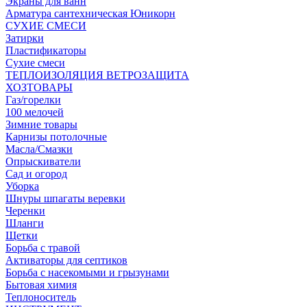
Экраны для ванн
Арматура сантехническая Юникорн
СУХИЕ СМЕСИ
Затирки
Пластификаторы
Сухие смеси
ТЕПЛОИЗОЛЯЦИЯ ВЕТРОЗАЩИТА
ХОЗТОВАРЫ
Газ/горелки
100 мелочей
Зимние товары
Карнизы потолочные
Масла/Смазки
Опрыскиватели
Сад и огород
Уборка
Шнуры шпагаты веревки
Черенки
Шланги
Щетки
Борьба с травой
Активаторы для септиков
Борьба с насекомыми и грызунами
Бытовая химия
Теплоноситель