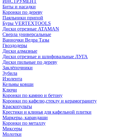
ИНСТРУМЕНТ
Биты и насадки
Коронки по дереву
Паяльники припой
Буры VERTEXTOOLS
Диски отрезные ATAMAN
Сверла универсальные
Ванночки Ведра Тазы
Гвоздодеры
Диски алмазные
Диски отрезные и шлифовальные ЛУГА
Диски пильные по дереву
Заклёпочники
Зубила
Изолента
Кельмы ковши
Ключи
Коронки по камню и бетону
Коронки по кафелю,стеклу и керамограниту
Краскопульты
Крестики и клинья для кафельной плитки
Маркеры- карандаши
Коронки по металлу
Миксеры
Молотки