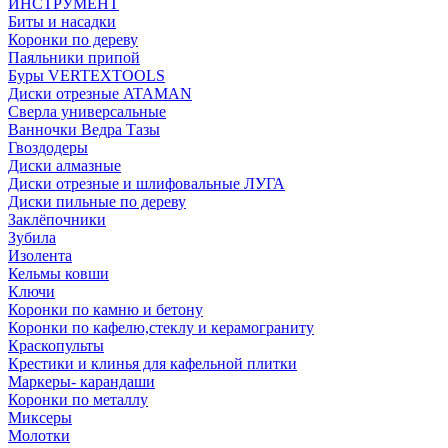
ИНСТРУМЕНТ
Биты и насадки
Коронки по дереву
Паяльники припой
Буры VERTEXTOOLS
Диски отрезные ATAMAN
Сверла универсальные
Ванночки Ведра Тазы
Гвоздодеры
Диски алмазные
Диски отрезные и шлифовальные ЛУГА
Диски пильные по дереву
Заклёпочники
Зубила
Изолента
Кельмы ковши
Ключи
Коронки по камню и бетону
Коронки по кафелю,стеклу и керамограниту
Краскопульты
Крестики и клинья для кафельной плитки
Маркеры- карандаши
Коронки по металлу
Миксеры
Молотки