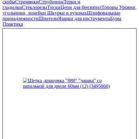
скобы
Стремянки
Струбцины
Терки и
гладилки
Стеклорезы
Тиски
Цепи для бензопил
Топоры
Уровни,
угольники, линейки
Шкурки в рулонах
Шлифовальные
принадлежности
Шпатели
Ящики для инструмента
Буры
Практика