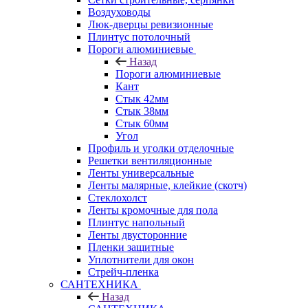
Воздуховоды
Люк-дверцы ревизионные
Плинтус потолочный
Пороги алюминиевые
Назад
Пороги алюминиевые
Кант
Стык 42мм
Стык 38мм
Стык 60мм
Угол
Профиль и уголки отделочные
Решетки вентиляционные
Ленты универсальные
Ленты малярные, клейкие (скотч)
Стеклохолст
Ленты кромочные для пола
Плинтус напольный
Ленты двусторонние
Пленки защитные
Уплотнители для окон
Стрейч-пленка
САНТЕХНИКА
Назад