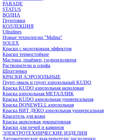
PARADE
STATUS
ВОЛНА
Грунтовки
КОЛЛЕКЦИЯ
Ultralines
Новые технологии "Malina"
SOLEX
Краски с молотковым эффектом
Краски термостойкие
Мастика, праймер, гидроизоляция
Растворители и олифа
Шпатлевки
КРАСКИ АЭРОЗОЛЬНЫЕ
Грунт-эмаль и грунт аэрозольный KUDO
Краска KUDO аэрозольная акриловая
Краска аэрозольная МЕТАЛЛИК
Краска KUDO аэрозольная универсальная
Краска DONEWELL аэрозольная
Краска ВИТ ДЕКО аэрозольная универсальная
Краситель для кожи
Краска акриловая декоративная
Краски для печей и каминов
ЭЛЕКТРОТЕХНИЧЕСКИЕ ИЗДЕЛИЯ
Автоматические выключатели/ расходники