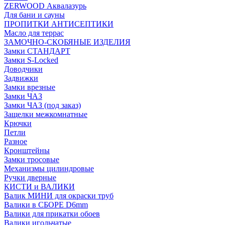
ZERWOOD Аквалазурь
Для бани и сауны
ПРОПИТКИ АНТИСЕПТИКИ
Масло для террас
ЗАМОЧНО-СКОБЯНЫЕ ИЗДЕЛИЯ
Замки СТАНДАРТ
Замки S-Locked
Доводчики
Задвижки
Замки врезные
Замки ЧАЗ
Замки ЧАЗ (под заказ)
Защелки межкомнатные
Крючки
Петли
Разное
Кронштейны
Замки тросовые
Механизмы цилиндровые
Ручки дверные
КИСТИ и ВАЛИКИ
Валик МИНИ для окраски труб
Валики в СБОРЕ D6mm
Валики для прикатки обоев
Валики игольчатые