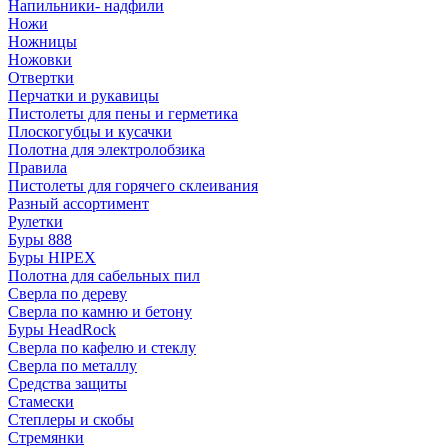
Напильники- надфили
Ножи
Ножницы
Ножовки
Отвертки
Перчатки и рукавицы
Пистолеты для пены и герметика
Плоскогубцы и кусачки
Полотна для электролобзика
Правила
Пистолеты для горячего склеивания
Разный ассортимент
Рулетки
Буры 888
Буры HIPEX
Полотна для сабельных пил
Сверла по дереву
Сверла по камню и бетону
Буры HeadRock
Сверла по кафелю и стеклу
Сверла по металлу
Средства защиты
Стамески
Степлеры и скобы
Стремянки