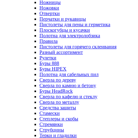
Ножницы
Ножовки
Отвертки
Перчатки и рукавицы
Пистолеты для пены и герметика
Плоскогубцы и кусачки
Полотна для электролобзика
Правила
Пистолеты для горячего склеивания
Разный ассортимент
Рулетки
Буры 888
Буры HIPEX
Полотна для сабельных пил
Сверла по дереву
Сверла по камню и бетону
Буры HeadRock
Сверла по кафелю и стеклу
Сверла по металлу
Средства защиты
Стамески
Степлеры и скобы
Стремянки
Струбцины
Терки и гладилки