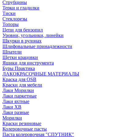
Струбцины
Терки и гладилки
Тиски
Стеклорезы
Топоры
Цепи для бензопил
Уровни, угольники, линейки
Шкурки в рулонах
Шлифовальные принадлежности
Шпатели
Щетки крацовки
Ящики для инструмента
Буры Практика
ЛАКОКРАСОЧНЫЕ МАТЕРИАЛЫ
Краска для OSB
Краски для мебели
Лаки Морилки
Лаки паркетные
Лаки яхтные
Лаки ХВ
Лаки разные
Морилки
Краски резиновые
Колеровочные пасты
Паста колеровочная "СПУТНИК"