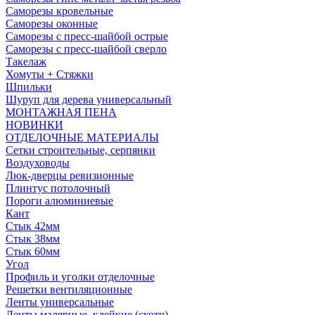
Саморезы кровельные
Саморезы оконные
Саморезы с пресс-шайбой острые
Саморезы с пресс-шайбой сверло
Такелаж
Хомуты + Стяжки
Шпильки
Шуруп для дерева универсальный
МОНТАЖНАЯ ПЕНА
НОВИНКИ
ОТДЕЛОЧНЫЕ МАТЕРИАЛЫ
Сетки строительные, серпянки
Воздуховоды
Люк-дверцы ревизионные
Плинтус потолочный
Пороги алюминиевые
Кант
Стык 42мм
Стык 38мм
Стык 60мм
Угол
Профиль и уголки отделочные
Решетки вентиляционные
Ленты универсальные
Ленты малярные, клейкие (скотч)