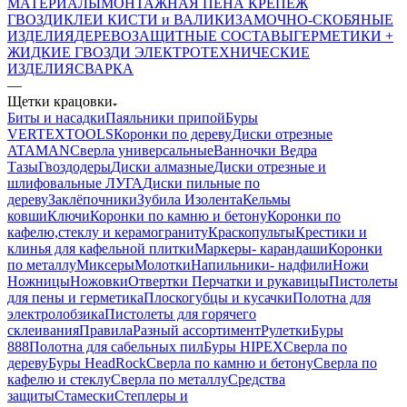
МАТЕРИАЛЫ
МОНТАЖНАЯ ПЕНА
КРЕПЕЖ
ГВОЗДИ
КЛЕИ
КИСТИ и ВАЛИКИ
ЗАМОЧНО-СКОБЯНЫЕ
ИЗДЕЛИЯ
ДЕРЕВОЗАЩИТНЫЕ СОСТАВЫ
ГЕРМЕТИКИ +
ЖИДКИЕ ГВОЗДИ
ЭЛЕКТРОТЕХНИЧЕСКИЕ
ИЗДЕЛИЯ
СВАРКА
—
Щетки крацовки
Биты и насадки
Паяльники припой
Буры
VERTEXTOOLS
Коронки по дереву
Диски отрезные
ATAMAN
Сверла универсальные
Ванночки Ведра
Тазы
Гвоздодеры
Диски алмазные
Диски отрезные и
шлифовальные ЛУГА
Диски пильные по
дереву
Заклёпочники
Зубила
Изолента
Кельмы
ковши
Ключи
Коронки по камню и бетону
Коронки по
кафелю,стеклу и керамограниту
Краскопульты
Крестики и
клинья для кафельной плитки
Маркеры- карандаши
Коронки
по металлу
Миксеры
Молотки
Напильники- надфили
Ножи
Ножницы
Ножовки
Отвертки
Перчатки и рукавицы
Пистолеты
для пены и герметика
Плоскогубцы и кусачки
Полотна для
электролобзика
Пистолеты для горячего
склеивания
Правила
Разный ассортимент
Рулетки
Буры
888
Полотна для сабельных пил
Буры HIPEX
Сверла по
дереву
Буры HeadRock
Сверла по камню и бетону
Сверла по
кафелю и стеклу
Сверла по металлу
Средства
защиты
Стамески
Степлеры и