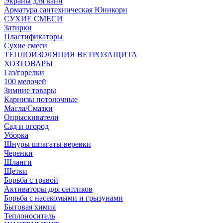
Экраны для ванн
Арматура сантехническая Юникорн
СУХИЕ СМЕСИ
Затирки
Пластификаторы
Сухие смеси
ТЕПЛОИЗОЛЯЦИЯ ВЕТРОЗАЩИТА
ХОЗТОВАРЫ
Газ/горелки
100 мелочей
Зимние товары
Карнизы потолочные
Масла/Смазки
Опрыскиватели
Сад и огород
Уборка
Шнуры шпагаты веревки
Черенки
Шланги
Щетки
Борьба с травой
Активаторы для септиков
Борьба с насекомыми и грызунами
Бытовая химия
Теплоноситель