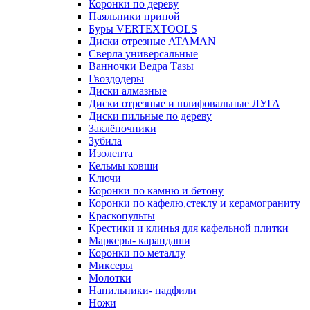
Коронки по дереву
Паяльники припой
Буры VERTEXTOOLS
Диски отрезные ATAMAN
Сверла универсальные
Ванночки Ведра Тазы
Гвоздодеры
Диски алмазные
Диски отрезные и шлифовальные ЛУГА
Диски пильные по дереву
Заклёпочники
Зубила
Изолента
Кельмы ковши
Ключи
Коронки по камню и бетону
Коронки по кафелю,стеклу и керамограниту
Краскопульты
Крестики и клинья для кафельной плитки
Маркеры- карандаши
Коронки по металлу
Миксеры
Молотки
Напильники- надфили
Ножи