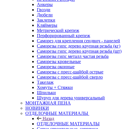
Анкеры
Гвозди
Дюбели
Заклепки
Кляймеры
Метрический крепеж
Перфорированный крепеж
Саморез для крепления сендвич - панелей
Саморезы гипс дерево крупная резьба (кг)
Саморезы гипс дерево крупная резьба (шт)
Саморезы гипс металл частая резьба
Саморезы кровельные
Саморезы оконные
Саморезы с пресс-шайбой острые
Саморезы с пресс-шайбой сверло
Такелаж
Хомуты + Стяжки
Шпильки
Шуруп для дерева универсальный
МОНТАЖНАЯ ПЕНА
НОВИНКИ
ОТДЕЛОЧНЫЕ МАТЕРИАЛЫ
Назад
ОТДЕЛОЧНЫЕ МАТЕРИАЛЫ
Сетки строительные, серпянки