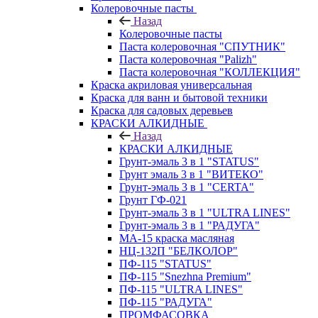
Колеровочные пасты
Назад
Колеровочные пасты
Паста колеровочная "СПУТНИК"
Паста колеровочная "Palizh"
Паста колеровочная "КОЛЛЕКЦИЯ"
Краска акриловая универсальная
Краска для ванн и бытовой техники
Краска для садовых деревьев
КРАСКИ АЛКИДНЫЕ
Назад
КРАСКИ АЛКИДНЫЕ
Грунт-эмаль 3 в 1 "STATUS"
Грунт эмаль 3 в 1 "ВИТЕКО"
Грунт-эмаль 3 в 1 "CERTA"
Грунт ГФ-021
Грунт-эмаль 3 в 1 "ULTRA LINES"
Грунт-эмаль 3 в 1 "РАДУГА"
МА-15 краска масляная
НЦ-132П "БЕЛКОЛОР"
ПФ-115 "STATUS"
ПФ-115 "Snezhna Premium"
ПФ-115 "ULTRA LINES"
ПФ-115 "РАДУГА"
ПРОМФАСОВКА