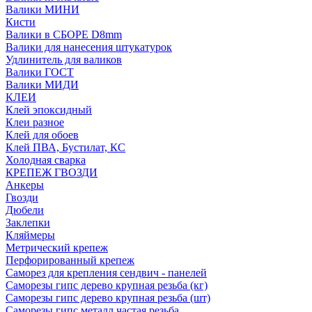
Валики МИНИ
Кисти
Валики в СБОРЕ D8mm
Валики для нанесения штукатурок
Удлинитель для валиков
Валики ГОСТ
Валики МИДИ
КЛЕИ
Клей эпоксидный
Клеи разное
Клей для обоев
Клей ПВА, Бустилат, КС
Холодная сварка
КРЕПЕЖ ГВОЗДИ
Анкеры
Гвозди
Дюбели
Заклепки
Кляймеры
Метрический крепеж
Перфорированный крепеж
Саморез для крепления сендвич - панелей
Саморезы гипс дерево крупная резьба (кг)
Саморезы гипс дерево крупная резьба (шт)
Саморезы гипс металл частая резьба