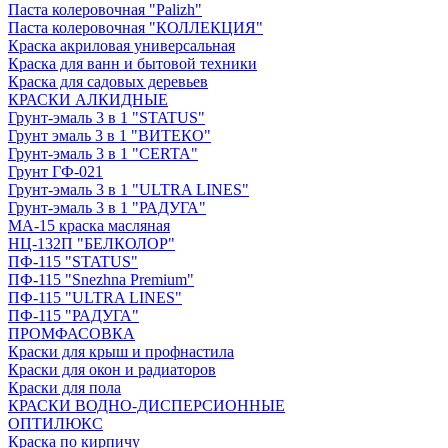
Паста колеровочная "Palizh"
Паста колеровочная "КОЛЛЕКЦИЯ"
Краска акриловая универсальная
Краска для ванн и бытовой техники
Краска для садовых деревьев
КРАСКИ АЛКИДНЫЕ
Грунт-эмаль 3 в 1 "STATUS"
Грунт эмаль 3 в 1 "ВИТЕКО"
Грунт-эмаль 3 в 1 "CERTA"
Грунт ГФ-021
Грунт-эмаль 3 в 1 "ULTRA LINES"
Грунт-эмаль 3 в 1 "РАДУГА"
МА-15 краска масляная
НЦ-132П "БЕЛКОЛОР"
ПФ-115 "STATUS"
ПФ-115 "Snezhna Premium"
ПФ-115 "ULTRA LINES"
ПФ-115 "РАДУГА"
ПРОМФАСОВКА
Краски для крыш и профнастила
Краски для окон и радиаторов
Краски для пола
КРАСКИ ВОДНО-ДИСПЕРСИОННЫЕ
ОПТИЛЮКС
Краска по кирпичу