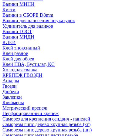
Валики МИНИ
Кисти
Валики в СБОРЕ D8mm
Валики для нанесения штукатурок
Удлинитель для валиков
Валики ГОСТ
Валики МИДИ
КЛЕИ
Клей эпоксидный
Клеи разное
Клей для обоев
Клей ПВА, Бустилат, КС
Холодная сварка
КРЕПЕЖ ГВОЗДИ
Анкеры
Гвозди
Дюбели
Заклепки
Кляймеры
Метрический крепеж
Перфорированный крепеж
Саморез для крепления сендвич - панелей
Саморезы гипс дерево крупная резьба (кг)
Саморезы гипс дерево крупная резьба (шт)
Саморезы гипс металл частая резьба