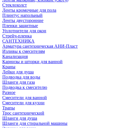
Стеклохолст
Ленты кромочные для пола
Плинтус напольный
Ленты двусторонние
Пленки защитные
Уплотнители для окон
Стрейч-пленка
САНТЕХНИКА
Арматура сантехническая АНИ-Пласт
Изливы к смесителям
Канализация
Карнизы и шторки для ванной
Краны
Лейки для душа
Подводка для воды
Шланги для газа
Подводка к смесителю
Разное
Смесители для ванной
Смесители для кухни
Трапы
Трос сантехнический
Шланги для душа
Шланги для стиральной машины