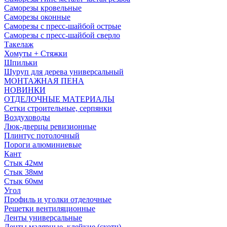
Саморезы кровельные
Саморезы оконные
Саморезы с пресс-шайбой острые
Саморезы с пресс-шайбой сверло
Такелаж
Хомуты + Стяжки
Шпильки
Шуруп для дерева универсальный
МОНТАЖНАЯ ПЕНА
НОВИНКИ
ОТДЕЛОЧНЫЕ МАТЕРИАЛЫ
Сетки строительные, серпянки
Воздуховоды
Люк-дверцы ревизионные
Плинтус потолочный
Пороги алюминиевые
Кант
Стык 42мм
Стык 38мм
Стык 60мм
Угол
Профиль и уголки отделочные
Решетки вентиляционные
Ленты универсальные
Ленты малярные, клейкие (скотч)