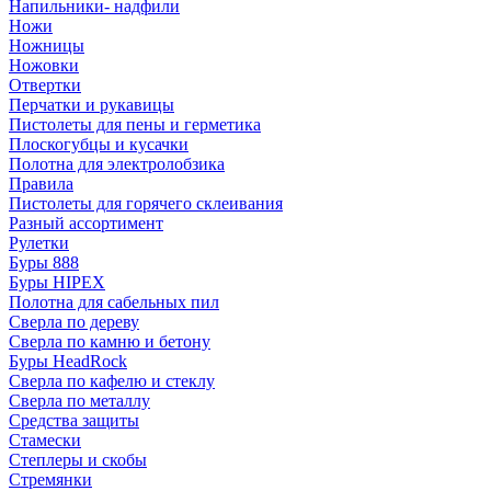
Напильники- надфили
Ножи
Ножницы
Ножовки
Отвертки
Перчатки и рукавицы
Пистолеты для пены и герметика
Плоскогубцы и кусачки
Полотна для электролобзика
Правила
Пистолеты для горячего склеивания
Разный ассортимент
Рулетки
Буры 888
Буры HIPEX
Полотна для сабельных пил
Сверла по дереву
Сверла по камню и бетону
Буры HeadRock
Сверла по кафелю и стеклу
Сверла по металлу
Средства защиты
Стамески
Степлеры и скобы
Стремянки