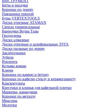
ИНСТРУМЕНТ
Биты и насадки
Коронки по дереву
Паяльники припой
Буры VERTEXTOOLS
Диски отрезные ATAMAN
Сверла универсальные
Ванночки Ведра Тазы
Гвоздодеры
Диски алмазные
Диски отрезные и шлифовальные ЛУГА
Диски пильные по дереву
Заклёпочники
Зубила
Изолента
Кельмы ковши
Ключи
Коронки по камню и бетону
Коронки по кафелю,стеклу и керамограниту
Краскопульты
Крестики и клинья для кафельной плитки
Маркеры- карандаши
Коронки по металлу
Миксеры
Молотки