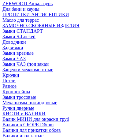
ZERWOOD Аквалазурь
Для бани и сауны
ПРОПИТКИ АНТИСЕПТИКИ
Масло для террас
ЗАМОЧНО-СКОБЯНЫЕ ИЗДЕЛИЯ
Замки СТАНДАРТ
Замки S-Locked
Доводчики
Задвижки
Замки врезные
Замки ЧАЗ
Замки ЧАЗ (под заказ)
Защелки межкомнатные
Крючки
Петли
Разное
Кронштейны
Замки тросовые
Механизмы цилиндровые
Ручки дверные
КИСТИ и ВАЛИКИ
Валик МИНИ для окраски труб
Валики в СБОРЕ D6mm
Валики для прикатки обоев
Валики игольчатые