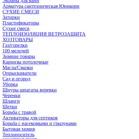
Экраны для ванн
Арматура сантехническая Юникорн
СУХИЕ СМЕСИ
Затирки
Пластификаторы
Сухие смеси
ТЕПЛОИЗОЛЯЦИЯ ВЕТРОЗАЩИТА
ХОЗТОВАРЫ
Газ/горелки
100 мелочей
Зимние товары
Карнизы потолочные
Масла/Смазки
Опрыскиватели
Сад и огород
Уборка
Шнуры шпагаты веревки
Черенки
Шланги
Щетки
Борьба с травой
Активаторы для септиков
Борьба с насекомыми и грызунами
Бытовая химия
Теплоноситель