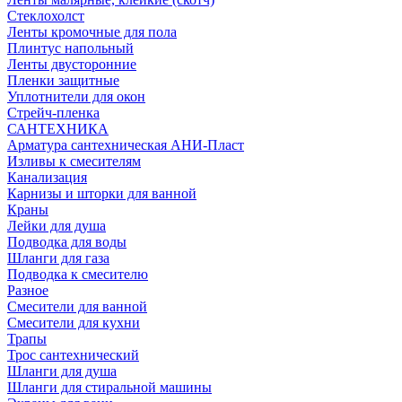
Стеклохолст
Ленты кромочные для пола
Плинтус напольный
Ленты двусторонние
Пленки защитные
Уплотнители для окон
Стрейч-пленка
САНТЕХНИКА
Арматура сантехническая АНИ-Пласт
Изливы к смесителям
Канализация
Карнизы и шторки для ванной
Краны
Лейки для душа
Подводка для воды
Шланги для газа
Подводка к смесителю
Разное
Смесители для ванной
Смесители для кухни
Трапы
Трос сантехнический
Шланги для душа
Шланги для стиральной машины