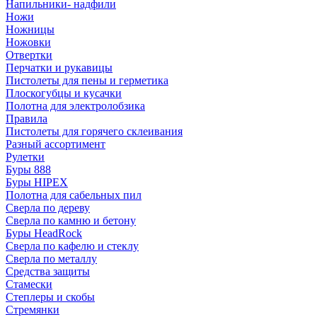
Напильники- надфили
Ножи
Ножницы
Ножовки
Отвертки
Перчатки и рукавицы
Пистолеты для пены и герметика
Плоскогубцы и кусачки
Полотна для электролобзика
Правила
Пистолеты для горячего склеивания
Разный ассортимент
Рулетки
Буры 888
Буры HIPEX
Полотна для сабельных пил
Сверла по дереву
Сверла по камню и бетону
Буры HeadRock
Сверла по кафелю и стеклу
Сверла по металлу
Средства защиты
Стамески
Степлеры и скобы
Стремянки