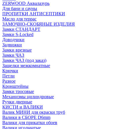
ZERWOOD Аквалазурь
Для бани и сауны
ПРОПИТКИ АНТИСЕПТИКИ
Масло для террас
ЗАМОЧНО-СКОБЯНЫЕ ИЗДЕЛИЯ
Замки СТАНДАРТ
Замки S-Locked
Доводчики
Задвижки
Замки врезные
Замки ЧАЗ
Замки ЧАЗ (под заказ)
Защелки межкомнатные
Крючки
Петли
Разное
Кронштейны
Замки тросовые
Механизмы цилиндровые
Ручки дверные
КИСТИ и ВАЛИКИ
Валик МИНИ для окраски труб
Валики в СБОРЕ D6mm
Валики для прикатки обоев
Валики игольчатые