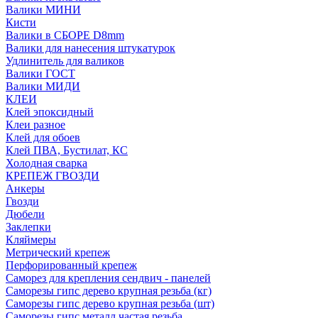
Валики МИНИ
Кисти
Валики в СБОРЕ D8mm
Валики для нанесения штукатурок
Удлинитель для валиков
Валики ГОСТ
Валики МИДИ
КЛЕИ
Клей эпоксидный
Клеи разное
Клей для обоев
Клей ПВА, Бустилат, КС
Холодная сварка
КРЕПЕЖ ГВОЗДИ
Анкеры
Гвозди
Дюбели
Заклепки
Кляймеры
Метрический крепеж
Перфорированный крепеж
Саморез для крепления сендвич - панелей
Саморезы гипс дерево крупная резьба (кг)
Саморезы гипс дерево крупная резьба (шт)
Саморезы гипс металл частая резьба