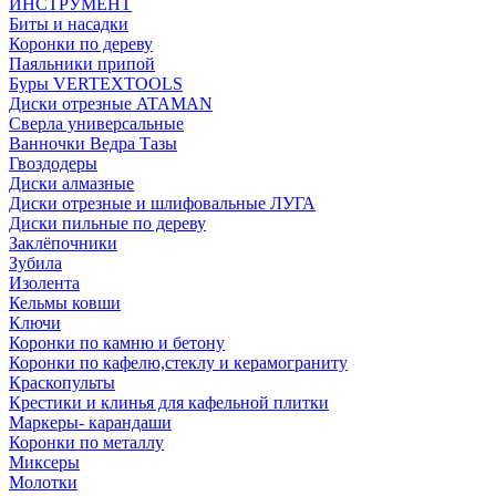
ИНСТРУМЕНТ
Биты и насадки
Коронки по дереву
Паяльники припой
Буры VERTEXTOOLS
Диски отрезные ATAMAN
Сверла универсальные
Ванночки Ведра Тазы
Гвоздодеры
Диски алмазные
Диски отрезные и шлифовальные ЛУГА
Диски пильные по дереву
Заклёпочники
Зубила
Изолента
Кельмы ковши
Ключи
Коронки по камню и бетону
Коронки по кафелю,стеклу и керамограниту
Краскопульты
Крестики и клинья для кафельной плитки
Маркеры- карандаши
Коронки по металлу
Миксеры
Молотки