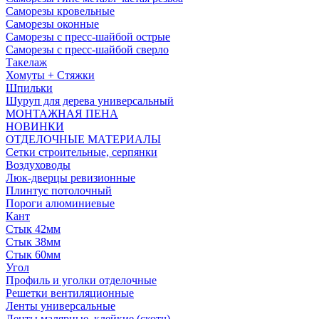
Саморезы кровельные
Саморезы оконные
Саморезы с пресс-шайбой острые
Саморезы с пресс-шайбой сверло
Такелаж
Хомуты + Стяжки
Шпильки
Шуруп для дерева универсальный
МОНТАЖНАЯ ПЕНА
НОВИНКИ
ОТДЕЛОЧНЫЕ МАТЕРИАЛЫ
Сетки строительные, серпянки
Воздуховоды
Люк-дверцы ревизионные
Плинтус потолочный
Пороги алюминиевые
Кант
Стык 42мм
Стык 38мм
Стык 60мм
Угол
Профиль и уголки отделочные
Решетки вентиляционные
Ленты универсальные
Ленты малярные, клейкие (скотч)