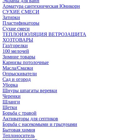
Экраны для ванн
Арматура сантехническая Юникорн
СУХИЕ СМЕСИ
Затирки
Пластификаторы
Сухие смеси
ТЕПЛОИЗОЛЯЦИЯ ВЕТРОЗАЩИТА
ХОЗТОВАРЫ
Газ/горелки
100 мелочей
Зимние товары
Карнизы потолочные
Масла/Смазки
Опрыскиватели
Сад и огород
Уборка
Шнуры шпагаты веревки
Черенки
Шланги
Щетки
Борьба с травой
Активаторы для септиков
Борьба с насекомыми и грызунами
Бытовая химия
Теплоноситель