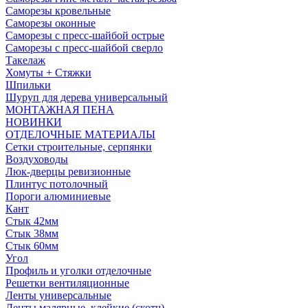
Саморезы кровельные
Саморезы оконные
Саморезы с пресс-шайбой острые
Саморезы с пресс-шайбой сверло
Такелаж
Хомуты + Стяжки
Шпильки
Шуруп для дерева универсальный
МОНТАЖНАЯ ПЕНА
НОВИНКИ
ОТДЕЛОЧНЫЕ МАТЕРИАЛЫ
Сетки строительные, серпянки
Воздуховоды
Люк-дверцы ревизионные
Плинтус потолочный
Пороги алюминиевые
Кант
Стык 42мм
Стык 38мм
Стык 60мм
Угол
Профиль и уголки отделочные
Решетки вентиляционные
Ленты универсальные
Ленты малярные, клейкие (скотч)