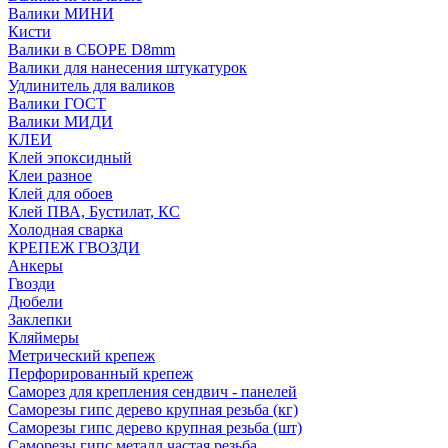
Валики МИНИ
Кисти
Валики в СБОРЕ D8mm
Валики для нанесения штукатурок
Удлинитель для валиков
Валики ГОСТ
Валики МИДИ
КЛЕИ
Клей эпоксидный
Клеи разное
Клей для обоев
Клей ПВА, Бустилат, КС
Холодная сварка
КРЕПЕЖ ГВОЗДИ
Анкеры
Гвозди
Дюбели
Заклепки
Кляймеры
Метрический крепеж
Перфорированный крепеж
Саморез для крепления сендвич - панелей
Саморезы гипс дерево крупная резьба (кг)
Саморезы гипс дерево крупная резьба (шт)
Саморезы гипс металл частая резьба