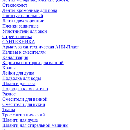
Стеклохолст
Ленты кромочные для пола
Плинтус напольный
Ленты двусторонние
Пленки защитные
Уплотнители для окон
Стрейч-пленка
САНТЕХНИКА
Арматура сантехническая АНИ-Пласт
Изливы к смесителям
Канализация
Карнизы и шторки для ванной
Краны
Лейки для душа
Подводка для воды
Шланги для газа
Подводка к смесителю
Разное
Смесители для ванной
Смесители для кухни
Трапы
Трос сантехнический
Шланги для душа
Шланги для стиральной машины