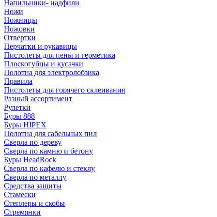
Напильники- надфили
Ножи
Ножницы
Ножовки
Отвертки
Перчатки и рукавицы
Пистолеты для пены и герметика
Плоскогубцы и кусачки
Полотна для электролобзика
Правила
Пистолеты для горячего склеивания
Разный ассортимент
Рулетки
Буры 888
Буры HIPEX
Полотна для сабельных пил
Сверла по дереву
Сверла по камню и бетону
Буры HeadRock
Сверла по кафелю и стеклу
Сверла по металлу
Средства защиты
Стамески
Степлеры и скобы
Стремянки