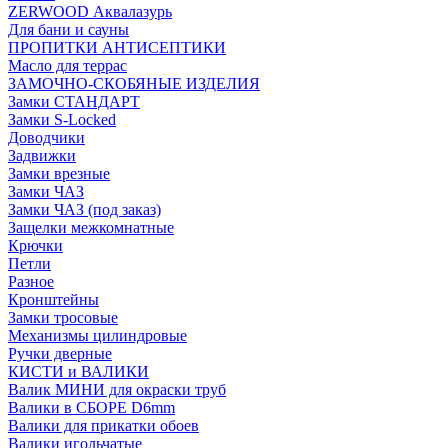
ZERWOOD Аквалазурь
Для бани и сауны
ПРОПИТКИ АНТИСЕПТИКИ
Масло для террас
ЗАМОЧНО-СКОБЯНЫЕ ИЗДЕЛИЯ
Замки СТАНДАРТ
Замки S-Locked
Доводчики
Задвижки
Замки врезные
Замки ЧАЗ
Замки ЧАЗ (под заказ)
Защелки межкомнатные
Крючки
Петли
Разное
Кронштейны
Замки тросовые
Механизмы цилиндровые
Ручки дверные
КИСТИ и ВАЛИКИ
Валик МИНИ для окраски труб
Валики в СБОРЕ D6mm
Валики для прикатки обоев
Валики игольчатые