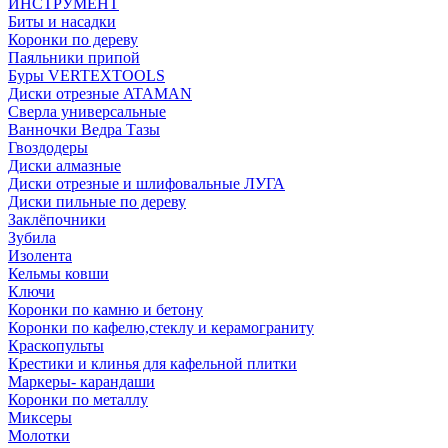
ИНСТРУМЕНТ
Биты и насадки
Коронки по дереву
Паяльники припой
Буры VERTEXTOOLS
Диски отрезные ATAMAN
Сверла универсальные
Ванночки Ведра Тазы
Гвоздодеры
Диски алмазные
Диски отрезные и шлифовальные ЛУГА
Диски пильные по дереву
Заклёпочники
Зубила
Изолента
Кельмы ковши
Ключи
Коронки по камню и бетону
Коронки по кафелю,стеклу и керамограниту
Краскопульты
Крестики и клинья для кафельной плитки
Маркеры- карандаши
Коронки по металлу
Миксеры
Молотки