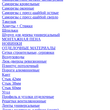
Саморезы кровельные
Саморезы оконные
Саморезы с пресс-шайбой острые
Саморезы с пресс-шайбой сверло
Такелаж
Хомуты + Стяжки
Шпильки
Шуруп для дерева универсальный
МОНТАЖНАЯ ПЕНА
НОВИНКИ
ОТДЕЛОЧНЫЕ МАТЕРИАЛЫ
Сетки строительные, серпянки
Воздуховоды
Люк-дверцы ревизионные
Плинтус потолочный
Пороги алюминиевые
Кант
Стык 42мм
Стык 38мм
Стык 60мм
Угол
Профиль и уголки отделочные
Решетки вентиляционные
Ленты универсальные
Ленты малярные, клейкие (скотч)