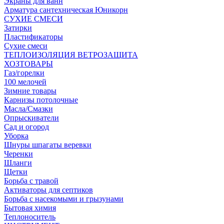
Экраны для ванн
Арматура сантехническая Юникорн
СУХИЕ СМЕСИ
Затирки
Пластификаторы
Сухие смеси
ТЕПЛОИЗОЛЯЦИЯ ВЕТРОЗАЩИТА
ХОЗТОВАРЫ
Газ/горелки
100 мелочей
Зимние товары
Карнизы потолочные
Масла/Смазки
Опрыскиватели
Сад и огород
Уборка
Шнуры шпагаты веревки
Черенки
Шланги
Щетки
Борьба с травой
Активаторы для септиков
Борьба с насекомыми и грызунами
Бытовая химия
Теплоноситель