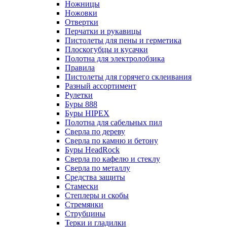
Ножницы
Ножовки
Отвертки
Перчатки и рукавицы
Пистолеты для пены и герметика
Плоскогубцы и кусачки
Полотна для электролобзика
Правила
Пистолеты для горячего склеивания
Разный ассортимент
Рулетки
Буры 888
Буры HIPEX
Полотна для сабельных пил
Сверла по дереву
Сверла по камню и бетону
Буры HeadRock
Сверла по кафелю и стеклу
Сверла по металлу
Средства защиты
Стамески
Степлеры и скобы
Стремянки
Струбцины
Терки и гладилки