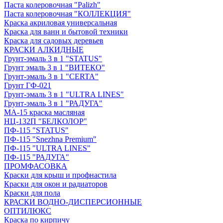
Паста колеровочная "Palizh"
Паста колеровочная "КОЛЛЕКЦИЯ"
Краска акриловая универсальная
Краска для ванн и бытовой техники
Краска для садовых деревьев
КРАСКИ АЛКИДНЫЕ
Грунт-эмаль 3 в 1 "STATUS"
Грунт эмаль 3 в 1 "ВИТЕКО"
Грунт-эмаль 3 в 1 "CERTA"
Грунт ГФ-021
Грунт-эмаль 3 в 1 "ULTRA LINES"
Грунт-эмаль 3 в 1 "РАДУГА"
МА-15 краска масляная
НЦ-132П "БЕЛКОЛОР"
ПФ-115 "STATUS"
ПФ-115 "Snezhna Premium"
ПФ-115 "ULTRA LINES"
ПФ-115 "РАДУГА"
ПРОМФАСОВКА
Краски для крыш и профнастила
Краски для окон и радиаторов
Краски для пола
КРАСКИ ВОДНО-ДИСПЕРСИОННЫЕ
ОПТИЛЮКС
Краска по кирпичу