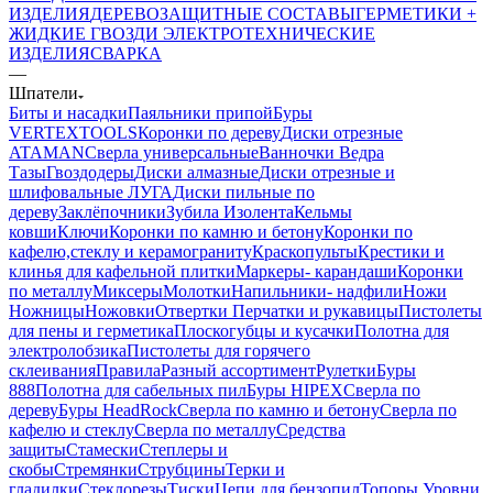
ИЗДЕЛИЯ
ДЕРЕВОЗАЩИТНЫЕ СОСТАВЫ
ГЕРМЕТИКИ +
ЖИДКИЕ ГВОЗДИ
ЭЛЕКТРОТЕХНИЧЕСКИЕ
ИЗДЕЛИЯ
СВАРКА
—
Шпатели
Биты и насадки
Паяльники припой
Буры
VERTEXTOOLS
Коронки по дереву
Диски отрезные
ATAMAN
Сверла универсальные
Ванночки Ведра
Тазы
Гвоздодеры
Диски алмазные
Диски отрезные и
шлифовальные ЛУГА
Диски пильные по
дереву
Заклёпочники
Зубила
Изолента
Кельмы
ковши
Ключи
Коронки по камню и бетону
Коронки по
кафелю,стеклу и керамограниту
Краскопульты
Крестики и
клинья для кафельной плитки
Маркеры- карандаши
Коронки
по металлу
Миксеры
Молотки
Напильники- надфили
Ножи
Ножницы
Ножовки
Отвертки
Перчатки и рукавицы
Пистолеты
для пены и герметика
Плоскогубцы и кусачки
Полотна для
электролобзика
Пистолеты для горячего
склеивания
Правила
Разный ассортимент
Рулетки
Буры
888
Полотна для сабельных пил
Буры HIPEX
Сверла по
дереву
Буры HeadRock
Сверла по камню и бетону
Сверла по
кафелю и стеклу
Сверла по металлу
Средства
защиты
Стамески
Степлеры и
скобы
Стремянки
Струбцины
Терки и
гладилки
Стеклорезы
Тиски
Цепи для бензопил
Топоры
Уровни,