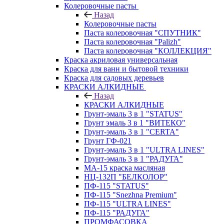
Колеровочные пасты
Назад
Колеровочные пасты
Паста колеровочная "СПУТНИК"
Паста колеровочная "Palizh"
Паста колеровочная "КОЛЛЕКЦИЯ"
Краска акриловая универсальная
Краска для ванн и бытовой техники
Краска для садовых деревьев
КРАСКИ АЛКИДНЫЕ
Назад
КРАСКИ АЛКИДНЫЕ
Грунт-эмаль 3 в 1 "STATUS"
Грунт эмаль 3 в 1 "ВИТЕКО"
Грунт-эмаль 3 в 1 "CERTA"
Грунт ГФ-021
Грунт-эмаль 3 в 1 "ULTRA LINES"
Грунт-эмаль 3 в 1 "РАДУГА"
МА-15 краска масляная
НЦ-132П "БЕЛКОЛОР"
ПФ-115 "STATUS"
ПФ-115 "Snezhna Premium"
ПФ-115 "ULTRA LINES"
ПФ-115 "РАДУГА"
ПРОМФАСОВКА