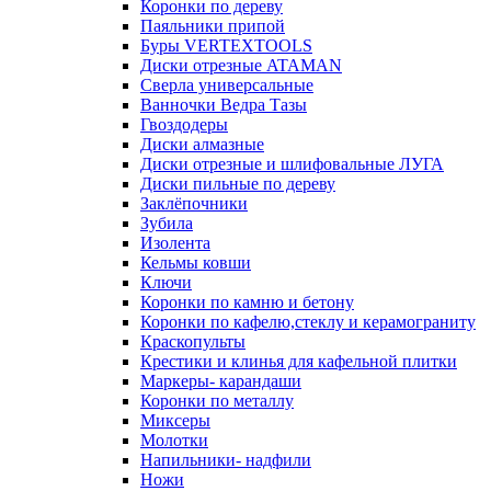
Коронки по дереву
Паяльники припой
Буры VERTEXTOOLS
Диски отрезные ATAMAN
Сверла универсальные
Ванночки Ведра Тазы
Гвоздодеры
Диски алмазные
Диски отрезные и шлифовальные ЛУГА
Диски пильные по дереву
Заклёпочники
Зубила
Изолента
Кельмы ковши
Ключи
Коронки по камню и бетону
Коронки по кафелю,стеклу и керамограниту
Краскопульты
Крестики и клинья для кафельной плитки
Маркеры- карандаши
Коронки по металлу
Миксеры
Молотки
Напильники- надфили
Ножи