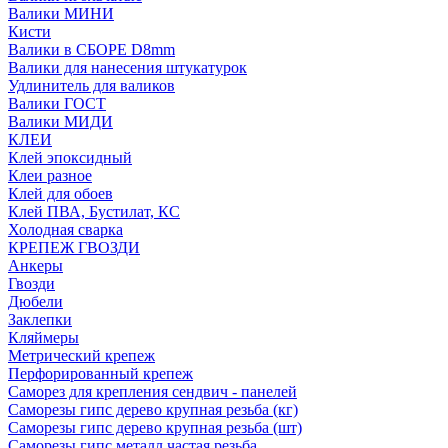
Валики МИНИ
Кисти
Валики в СБОРЕ D8mm
Валики для нанесения штукатурок
Удлинитель для валиков
Валики ГОСТ
Валики МИДИ
КЛЕИ
Клей эпоксидный
Клеи разное
Клей для обоев
Клей ПВА, Бустилат, КС
Холодная сварка
КРЕПЕЖ ГВОЗДИ
Анкеры
Гвозди
Дюбели
Заклепки
Кляймеры
Метрический крепеж
Перфорированный крепеж
Саморез для крепления сендвич - панелей
Саморезы гипс дерево крупная резьба (кг)
Саморезы гипс дерево крупная резьба (шт)
Саморезы гипс металл частая резьба