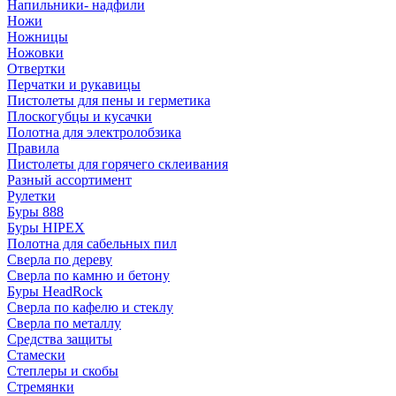
Напильники- надфили
Ножи
Ножницы
Ножовки
Отвертки
Перчатки и рукавицы
Пистолеты для пены и герметика
Плоскогубцы и кусачки
Полотна для электролобзика
Правила
Пистолеты для горячего склеивания
Разный ассортимент
Рулетки
Буры 888
Буры HIPEX
Полотна для сабельных пил
Сверла по дереву
Сверла по камню и бетону
Буры HeadRock
Сверла по кафелю и стеклу
Сверла по металлу
Средства защиты
Стамески
Степлеры и скобы
Стремянки