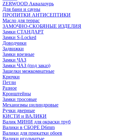
ZERWOOD Аквалазурь
Для бани и сауны
ПРОПИТКИ АНТИСЕПТИКИ
Масло для террас
ЗАМОЧНО-СКОБЯНЫЕ ИЗДЕЛИЯ
Замки СТАНДАРТ
Замки S-Locked
Доводчики
Задвижки
Замки врезные
Замки ЧАЗ
Замки ЧАЗ (под заказ)
Защелки межкомнатные
Крючки
Петли
Разное
Кронштейны
Замки тросовые
Механизмы цилиндровые
Ручки дверные
КИСТИ и ВАЛИКИ
Валик МИНИ для окраски труб
Валики в СБОРЕ D6mm
Валики для прикатки обоев
Валики игольчатые