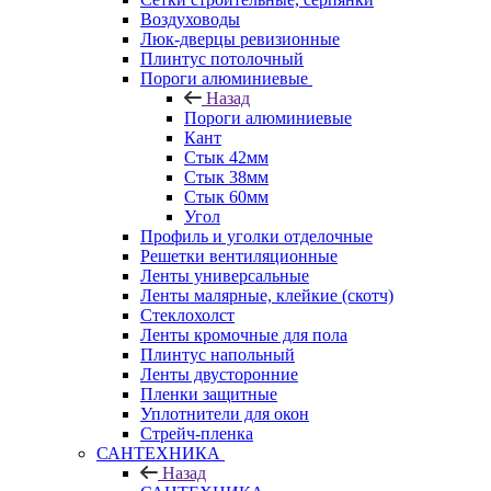
Воздуховоды
Люк-дверцы ревизионные
Плинтус потолочный
Пороги алюминиевые
Назад
Пороги алюминиевые
Кант
Стык 42мм
Стык 38мм
Стык 60мм
Угол
Профиль и уголки отделочные
Решетки вентиляционные
Ленты универсальные
Ленты малярные, клейкие (скотч)
Стеклохолст
Ленты кромочные для пола
Плинтус напольный
Ленты двусторонние
Пленки защитные
Уплотнители для окон
Стрейч-пленка
САНТЕХНИКА
Назад