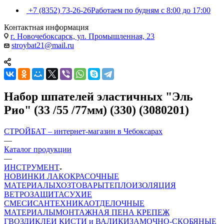
+7 (8352) 73-26-26
Работаем по будням с 8:00 до 17:00
Контактная информация
г. Новочебоксарск, ул. Промышленная, 23
stroybat21@mail.ru
Набор шпателей эластичных "Эль
Рио" (33 /55 /77мм) (330) (3080201)
СТРОЙБАТ – интернет-магазин в Чебоксарах
—
Каталог продукции
—
ИНСТРУМЕНТ
НОВИНКИ
ЛАКОКРАСОЧНЫЕ
МАТЕРИАЛЫ
ХОЗТОВАРЫ
ТЕПЛОИЗОЛЯЦИЯ
ВЕТРОЗАЩИТА
СУХИЕ
СМЕСИ
САНТЕХНИКА
ОТДЕЛОЧНЫЕ
МАТЕРИАЛЫ
МОНТАЖНАЯ ПЕНА
КРЕПЕЖ
ГВОЗДИ
КЛЕИ
КИСТИ и ВАЛИКИ
ЗАМОЧНО-СКОБЯНЫЕ