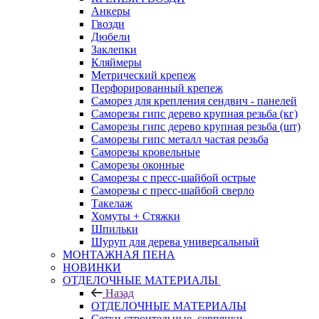
Анкеры
Гвозди
Дюбели
Заклепки
Кляймеры
Метрический крепеж
Перфорированный крепеж
Саморез для крепления сендвич - панелей
Саморезы гипс дерево крупная резьба (кг)
Саморезы гипс дерево крупная резьба (шт)
Саморезы гипс металл частая резьба
Саморезы кровельные
Саморезы оконные
Саморезы с пресс-шайбой острые
Саморезы с пресс-шайбой сверло
Такелаж
Хомуты + Стяжки
Шпильки
Шуруп для дерева универсальный
МОНТАЖНАЯ ПЕНА
НОВИНКИ
ОТДЕЛОЧНЫЕ МАТЕРИАЛЫ
Назад
ОТДЕЛОЧНЫЕ МАТЕРИАЛЫ
Сетки строительные, серпянки