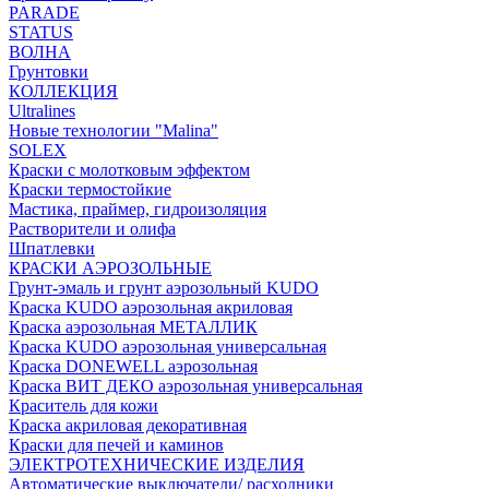
PARADE
STATUS
ВОЛНА
Грунтовки
КОЛЛЕКЦИЯ
Ultralines
Новые технологии "Malina"
SOLEX
Краски с молотковым эффектом
Краски термостойкие
Мастика, праймер, гидроизоляция
Растворители и олифа
Шпатлевки
КРАСКИ АЭРОЗОЛЬНЫЕ
Грунт-эмаль и грунт аэрозольный KUDO
Краска KUDO аэрозольная акриловая
Краска аэрозольная МЕТАЛЛИК
Краска KUDO аэрозольная универсальная
Краска DONEWELL аэрозольная
Краска ВИТ ДЕКО аэрозольная универсальная
Краситель для кожи
Краска акриловая декоративная
Краски для печей и каминов
ЭЛЕКТРОТЕХНИЧЕСКИЕ ИЗДЕЛИЯ
Автоматические выключатели/ расходники