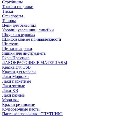
Струбцины
Терки и гладилки
Тиски
Стеклорезы
Топоры
Цепи для бензопил
Уровни, угольники, линейки
Шкурки в рулонах
Шлифовальные принадлежности
Шпатели
Щетки крацовки
Ящики для инструмента
Буры Практика
ЛАКОКРАСОЧНЫЕ МАТЕРИАЛЫ
Краска для OSB
Краски для мебели
Лаки Морилки
Лаки паркетные
Лаки яхтные
Лаки ХВ
Лаки разные
Морилки
Краски резиновые
Колеровочные пасты
Паста колеровочная "СПУТНИК"