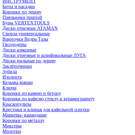
ИНСТРУМЕНТ
Биты и насадки
Коронки по дереву
Паяльники припой
Буры VERTEXTOOLS
Диски отрезные ATAMAN
Сверла универсальные
Ванночки Ведра Тазы
Гвоздодеры
Диски алмазные
Диски отрезные и шлифовальные ЛУГА
Диски пильные по дереву
Заклёпочники
Зубила
Изолента
Кельмы ковши
Ключи
Коронки по камню и бетону
Коронки по кафелю,стеклу и керамограниту
Краскопульты
Крестики и клинья для кафельной плитки
Маркеры- карандаши
Коронки по металлу
Миксеры
Молотки