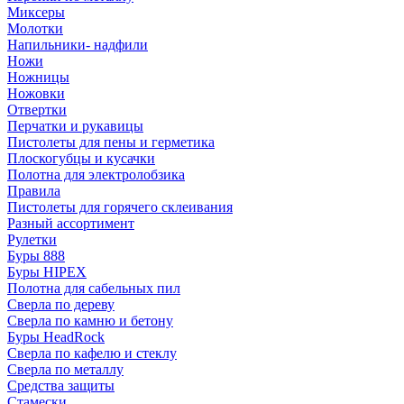
Миксеры
Молотки
Напильники- надфили
Ножи
Ножницы
Ножовки
Отвертки
Перчатки и рукавицы
Пистолеты для пены и герметика
Плоскогубцы и кусачки
Полотна для электролобзика
Правила
Пистолеты для горячего склеивания
Разный ассортимент
Рулетки
Буры 888
Буры HIPEX
Полотна для сабельных пил
Сверла по дереву
Сверла по камню и бетону
Буры HeadRock
Сверла по кафелю и стеклу
Сверла по металлу
Средства защиты
Стамески