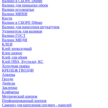
Валики в СБОРЕ D6mm
Валики для прикатки обоев
Валики игольчатые
Валики МИНИ
Кисти
Валики в СБОРЕ D8mm
Валики для нанесения штукатурок
Удлинитель для валиков
Валики ГОСТ
Валики МИДИ
КЛЕИ
Клей эпоксидный
Клеи разное
Клей для обоев
Клей ПВА, Бустилат, КС
Холодная сварка
КРЕПЕЖ ГВОЗДИ
Анкеры
Гвозди
Дюбели
Заклепки
Кляймеры
Метрический крепеж
Перфорированный крепеж
Саморез для крепления сендвич - панелей