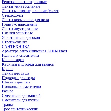
Решетки вентиляционные
Ленты универсальные
Ленты малярные, клейкие (скотч)
Стеклохолст
Ленты кромочные для пола
Плинтус напольный
Ленты двусторонние
Пленки защитные
Уплотнители для окон
Стрейч-пленка
САНТЕХНИКА
Арматура сантехническая АНИ-Пласт
Изливы к смесителям
Канализация
Карнизы и шторки для ванной
Краны
Лейки для душа
Подводка для воды
Шланги для газа
Подводка к смесителю
Разное
Смесители для ванной
Смесители для кухни
Трапы
Трос сантехнический