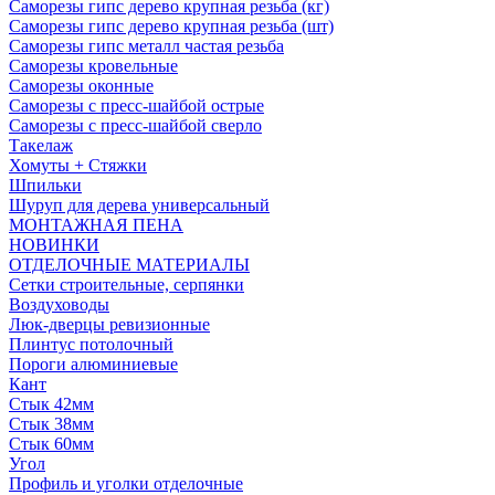
Саморезы гипс дерево крупная резьба (кг)
Саморезы гипс дерево крупная резьба (шт)
Саморезы гипс металл частая резьба
Саморезы кровельные
Саморезы оконные
Саморезы с пресс-шайбой острые
Саморезы с пресс-шайбой сверло
Такелаж
Хомуты + Стяжки
Шпильки
Шуруп для дерева универсальный
МОНТАЖНАЯ ПЕНА
НОВИНКИ
ОТДЕЛОЧНЫЕ МАТЕРИАЛЫ
Сетки строительные, серпянки
Воздуховоды
Люк-дверцы ревизионные
Плинтус потолочный
Пороги алюминиевые
Кант
Стык 42мм
Стык 38мм
Стык 60мм
Угол
Профиль и уголки отделочные