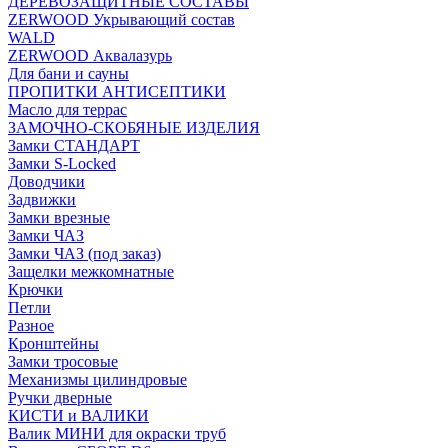
ДЕРЕВОЗАЩИТНЫЕ СОСТАВЫ
ZERWOOD Укрывающий состав
WALD
ZERWOOD Аквалазурь
Для бани и сауны
ПРОПИТКИ АНТИСЕПТИКИ
Масло для террас
ЗАМОЧНО-СКОБЯНЫЕ ИЗДЕЛИЯ
Замки СТАНДАРТ
Замки S-Locked
Доводчики
Задвижки
Замки врезные
Замки ЧАЗ
Замки ЧАЗ (под заказ)
Защелки межкомнатные
Крючки
Петли
Разное
Кронштейны
Замки тросовые
Механизмы цилиндровые
Ручки дверные
КИСТИ и ВАЛИКИ
Валик МИНИ для окраски труб