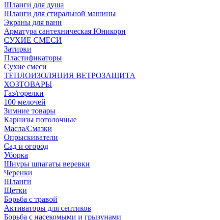
Шланги для душа
Шланги для стиральной машины
Экраны для ванн
Арматура сантехническая Юникорн
СУХИЕ СМЕСИ
Затирки
Пластификаторы
Сухие смеси
ТЕПЛОИЗОЛЯЦИЯ ВЕТРОЗАЩИТА
ХОЗТОВАРЫ
Газ/горелки
100 мелочей
Зимние товары
Карнизы потолочные
Масла/Смазки
Опрыскиватели
Сад и огород
Уборка
Шнуры шпагаты веревки
Черенки
Шланги
Щетки
Борьба с травой
Активаторы для септиков
Борьба с насекомыми и грызунами