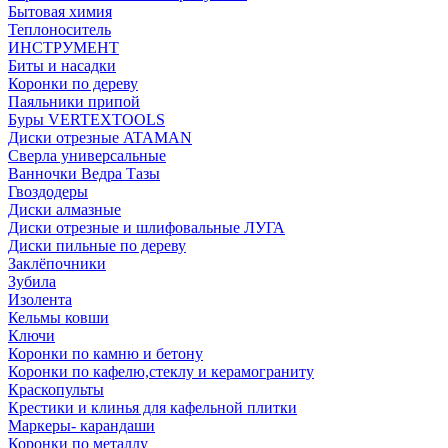
Бытовая химия
Теплоноситель
ИНСТРУМЕНТ
Биты и насадки
Коронки по дереву
Паяльники припой
Буры VERTEXTOOLS
Диски отрезные ATAMAN
Сверла универсальные
Ванночки Ведра Тазы
Гвоздодеры
Диски алмазные
Диски отрезные и шлифовальные ЛУГА
Диски пильные по дереву
Заклёпочники
Зубила
Изолента
Кельмы ковши
Ключи
Коронки по камню и бетону
Коронки по кафелю,стеклу и керамограниту
Краскопульты
Крестики и клинья для кафельной плитки
Маркеры- карандаши
Коронки по металлу