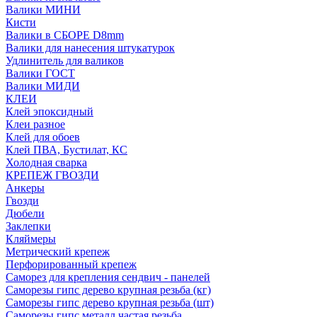
Валики МИНИ
Кисти
Валики в СБОРЕ D8mm
Валики для нанесения штукатурок
Удлинитель для валиков
Валики ГОСТ
Валики МИДИ
КЛЕИ
Клей эпоксидный
Клеи разное
Клей для обоев
Клей ПВА, Бустилат, КС
Холодная сварка
КРЕПЕЖ ГВОЗДИ
Анкеры
Гвозди
Дюбели
Заклепки
Кляймеры
Метрический крепеж
Перфорированный крепеж
Саморез для крепления сендвич - панелей
Саморезы гипс дерево крупная резьба (кг)
Саморезы гипс дерево крупная резьба (шт)
Саморезы гипс металл частая резьба