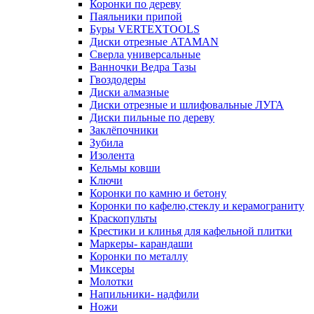
Коронки по дереву
Паяльники припой
Буры VERTEXTOOLS
Диски отрезные ATAMAN
Сверла универсальные
Ванночки Ведра Тазы
Гвоздодеры
Диски алмазные
Диски отрезные и шлифовальные ЛУГА
Диски пильные по дереву
Заклёпочники
Зубила
Изолента
Кельмы ковши
Ключи
Коронки по камню и бетону
Коронки по кафелю,стеклу и керамограниту
Краскопульты
Крестики и клинья для кафельной плитки
Маркеры- карандаши
Коронки по металлу
Миксеры
Молотки
Напильники- надфили
Ножи