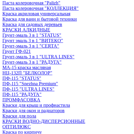
Паста колеровочная "Palizh"
Паста колеровочная "КОЛЛЕКЦИЯ"
Краска акриловая универсальная
Краска для ванн и бытовой техники
Краска для садовых деревьев
КРАСКИ АЛКИДНЫЕ
Грунт-эмаль 3 в 1 "STATUS"
Грунт эмаль 3 в 1 "ВИТЕКО"
Грунт-эмаль 3 в 1 "CERTA"
Грунт ГФ-021
Грунт-эмаль 3 в 1 "ULTRA LINES"
Грунт-эмаль 3 в 1 "РАДУГА"
МА-15 краска масляная
НЦ-132П "БЕЛКОЛОР"
ПФ-115 "STATUS"
ПФ-115 "Snezhna Premium"
ПФ-115 "ULTRA LINES"
ПФ-115 "РАДУГА"
ПРОМФАСОВКА
Краски для крыш и профнастила
Краски для окон и радиаторов
Краски для пола
КРАСКИ ВОДНО-ДИСПЕРСИОННЫЕ
ОПТИЛЮКС
Краска по кирпичу