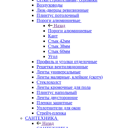
Воздуховоды
Люк-дверцы ревизионные
Плинтус потолочный
Пороги алюминиевые
Назад
Пороги алюминиевые
Кант
Стык 42мм
Стык 38мм
Стык 60мм
Угол
Профиль и уголки отделочные
Решетки вентиляционные
Ленты универсальные
Ленты малярные, клейкие (скотч)
Стеклохолст
Ленты кромочные для пола
Плинтус напольный
Ленты двусторонние
Пленки защитные
Уплотнители для окон
Стрейч-пленка
САНТЕХНИКА
Назад