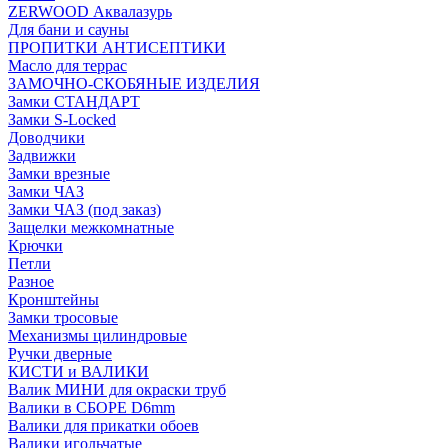
ZERWOOD Аквалазурь
Для бани и сауны
ПРОПИТКИ АНТИСЕПТИКИ
Масло для террас
ЗАМОЧНО-СКОБЯНЫЕ ИЗДЕЛИЯ
Замки СТАНДАРТ
Замки S-Locked
Доводчики
Задвижки
Замки врезные
Замки ЧАЗ
Замки ЧАЗ (под заказ)
Защелки межкомнатные
Крючки
Петли
Разное
Кронштейны
Замки тросовые
Механизмы цилиндровые
Ручки дверные
КИСТИ и ВАЛИКИ
Валик МИНИ для окраски труб
Валики в СБОРЕ D6mm
Валики для прикатки обоев
Валики игольчатые