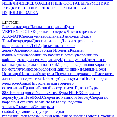
ИЗДЕЛИЯ
ДЕРЕВОЗАЩИТНЫЕ СОСТАВЫ
ГЕРМЕТИКИ +
ЖИДКИЕ ГВОЗДИ
ЭЛЕКТРОТЕХНИЧЕСКИЕ
ИЗДЕЛИЯ
СВАРКА
—
Шпатели
Биты и насадки
Паяльники припой
Буры
VERTEXTOOLS
Коронки по дереву
Диски отрезные
ATAMAN
Сверла универсальные
Ванночки Ведра
Тазы
Гвоздодеры
Диски алмазные
Диски отрезные и
шлифовальные ЛУГА
Диски пильные по
дереву
Заклёпочники
Зубила
Изолента
Кельмы
ковши
Ключи
Коронки по камню и бетону
Коронки по
кафелю,стеклу и керамограниту
Краскопульты
Крестики и
клинья для кафельной плитки
Маркеры- карандаши
Коронки
по металлу
Миксеры
Молотки
Напильники- надфили
Ножи
Ножницы
Ножовки
Отвертки
Перчатки и рукавицы
Пистолеты
для пены и герметика
Плоскогубцы и кусачки
Полотна для
электролобзика
Пистолеты для горячего
склеивания
Правила
Разный ассортимент
Рулетки
Буры
888
Полотна для сабельных пил
Буры HIPEX
Сверла по
дереву
Буры HeadRock
Сверла по камню и бетону
Сверла по
кафелю и стеклу
Сверла по металлу
Средства
защиты
Стамески
Степлеры и
скобы
Стремянки
Струбцины
Терки и
гладилки
Стеклорезы
Тиски
Цепи для бензопил
Топоры
Уровни,