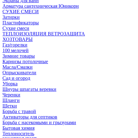
Экраны для ванн
Арматура сантехническая Юникорн
СУХИЕ СМЕСИ
Затирки
Пластификаторы
Сухие смеси
ТЕПЛОИЗОЛЯЦИЯ ВЕТРОЗАЩИТА
ХОЗТОВАРЫ
Газ/горелки
100 мелочей
Зимние товары
Карнизы потолочные
Масла/Смазки
Опрыскиватели
Сад и огород
Уборка
Шнуры шпагаты веревки
Черенки
Шланги
Щетки
Борьба с травой
Активаторы для септиков
Борьба с насекомыми и грызунами
Бытовая химия
Теплоноситель