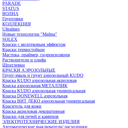
PARADE
STATUS
ВОЛНА
Грунтовки
КОЛЛЕКЦИЯ
Ultralines
Новые технологии "Malina"
SOLEX
Краски с молотковым эффектом
Краски термостойкие
Мастика, праймер, гидроизоляция
Растворители и олифа
Шпатлевки
КРАСКИ АЭРОЗОЛЬНЫЕ
Грунт-эмаль и грунт аэрозольный KUDO
Краска KUDO аэрозольная акриловая
Краска аэрозольная МЕТАЛЛИК
Краска KUDO аэрозольная универсальная
Краска DONEWELL аэрозольная
Краска ВИТ ДЕКО аэрозольная универсальная
Краситель для кожи
Краска акриловая декоративная
Краски для печей и каминов
ЭЛЕКТРОТЕХНИЧЕСКИЕ ИЗДЕЛИЯ
Автоматические выключатели/ расходники