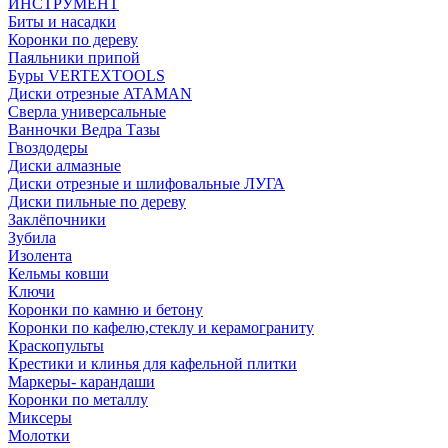
ИНСТРУМЕНТ
Биты и насадки
Коронки по дереву
Паяльники припой
Буры VERTEXTOOLS
Диски отрезные ATAMAN
Сверла универсальные
Ванночки Ведра Тазы
Гвоздодеры
Диски алмазные
Диски отрезные и шлифовальные ЛУГА
Диски пильные по дереву
Заклёпочники
Зубила
Изолента
Кельмы ковши
Ключи
Коронки по камню и бетону
Коронки по кафелю,стеклу и керамограниту
Краскопульты
Крестики и клинья для кафельной плитки
Маркеры- карандаши
Коронки по металлу
Миксеры
Молотки