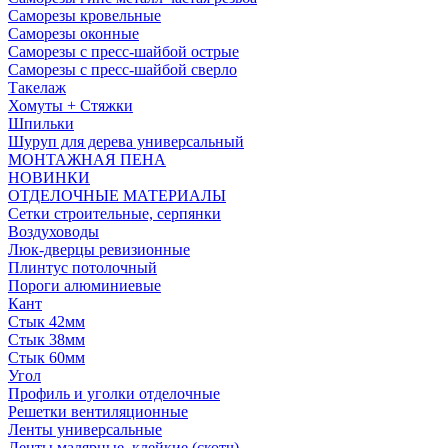
Саморезы кровельные
Саморезы оконные
Саморезы с пресс-шайбой острые
Саморезы с пресс-шайбой сверло
Такелаж
Хомуты + Стяжки
Шпильки
Шуруп для дерева универсальный
МОНТАЖНАЯ ПЕНА
НОВИНКИ
ОТДЕЛОЧНЫЕ МАТЕРИАЛЫ
Сетки строительные, серпянки
Воздуховоды
Люк-дверцы ревизионные
Плинтус потолочный
Пороги алюминиевые
Кант
Стык 42мм
Стык 38мм
Стык 60мм
Угол
Профиль и уголки отделочные
Решетки вентиляционные
Ленты универсальные
Ленты малярные, клейкие (скотч)