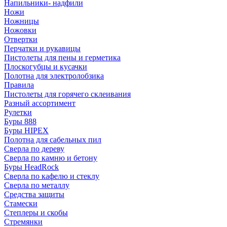
Напильники- надфили
Ножи
Ножницы
Ножовки
Отвертки
Перчатки и рукавицы
Пистолеты для пены и герметика
Плоскогубцы и кусачки
Полотна для электролобзика
Правила
Пистолеты для горячего склеивания
Разный ассортимент
Рулетки
Буры 888
Буры HIPEX
Полотна для сабельных пил
Сверла по дереву
Сверла по камню и бетону
Буры HeadRock
Сверла по кафелю и стеклу
Сверла по металлу
Средства защиты
Стамески
Степлеры и скобы
Стремянки