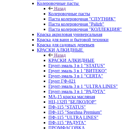
Колеровочные пасты
Назад
Колеровочные пасты
Паста колеровочная "СПУТНИК"
Паста колеровочная "Palizh"
Паста колеровочная "КОЛЛЕКЦИЯ"
Краска акриловая универсальная
Краска для ванн и бытовой техники
Краска для садовых деревьев
КРАСКИ АЛКИДНЫЕ
Назад
КРАСКИ АЛКИДНЫЕ
Грунт-эмаль 3 в 1 "STATUS"
Грунт эмаль 3 в 1 "ВИТЕКО"
Грунт-эмаль 3 в 1 "CERTA"
Грунт ГФ-021
Грунт-эмаль 3 в 1 "ULTRA LINES"
Грунт-эмаль 3 в 1 "РАДУГА"
МА-15 краска масляная
НЦ-132П "БЕЛКОЛОР"
ПФ-115 "STATUS"
ПФ-115 "Snezhna Premium"
ПФ-115 "ULTRA LINES"
ПФ-115 "РАДУГА"
ПРОМФАСОВКА