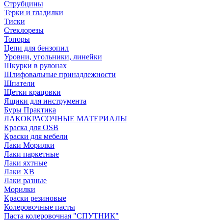
Струбцины
Терки и гладилки
Тиски
Стеклорезы
Топоры
Цепи для бензопил
Уровни, угольники, линейки
Шкурки в рулонах
Шлифовальные принадлежности
Шпатели
Щетки крацовки
Ящики для инструмента
Буры Практика
ЛАКОКРАСОЧНЫЕ МАТЕРИАЛЫ
Краска для OSB
Краски для мебели
Лаки Морилки
Лаки паркетные
Лаки яхтные
Лаки ХВ
Лаки разные
Морилки
Краски резиновые
Колеровочные пасты
Паста колеровочная "СПУТНИК"