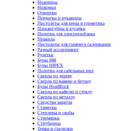
Ножницы
Ножовки
Отвертки
Перчатки и рукавицы
Пистолеты для пены и герметика
Плоскогубцы и кусачки
Полотна для электролобзика
Правила
Пистолеты для горячего склеивания
Разный ассортимент
Рулетки
Буры 888
Буры HIPEX
Полотна для сабельных пил
Сверла по дереву
Сверла по камню и бетону
Буры HeadRock
Сверла по кафелю и стеклу
Сверла по металлу
Средства защиты
Стамески
Степлеры и скобы
Стремянки
Струбцины
Терки и гладилки