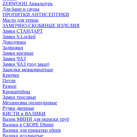
ZERWOOD Аквалазурь
Для бани и сауны
ПРОПИТКИ АНТИСЕПТИКИ
Масло для террас
ЗАМОЧНО-СКОБЯНЫЕ ИЗДЕЛИЯ
Замки СТАНДАРТ
Замки S-Locked
Доводчики
Задвижки
Замки врезные
Замки ЧАЗ
Замки ЧАЗ (под заказ)
Защелки межкомнатные
Крючки
Петли
Разное
Кронштейны
Замки тросовые
Механизмы цилиндровые
Ручки дверные
КИСТИ и ВАЛИКИ
Валик МИНИ для окраски труб
Валики в СБОРЕ D6mm
Валики для прикатки обоев
Валики игольчатые