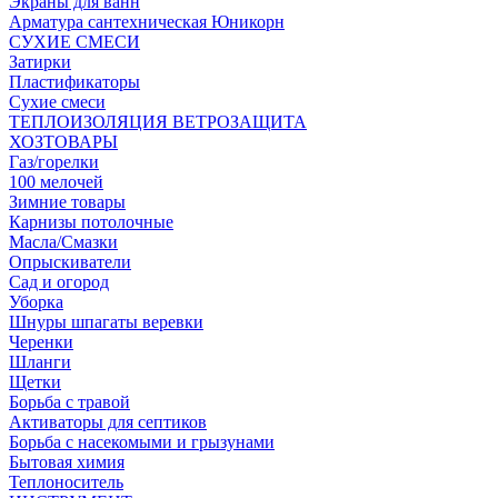
Экраны для ванн
Арматура сантехническая Юникорн
СУХИЕ СМЕСИ
Затирки
Пластификаторы
Сухие смеси
ТЕПЛОИЗОЛЯЦИЯ ВЕТРОЗАЩИТА
ХОЗТОВАРЫ
Газ/горелки
100 мелочей
Зимние товары
Карнизы потолочные
Масла/Смазки
Опрыскиватели
Сад и огород
Уборка
Шнуры шпагаты веревки
Черенки
Шланги
Щетки
Борьба с травой
Активаторы для септиков
Борьба с насекомыми и грызунами
Бытовая химия
Теплоноситель