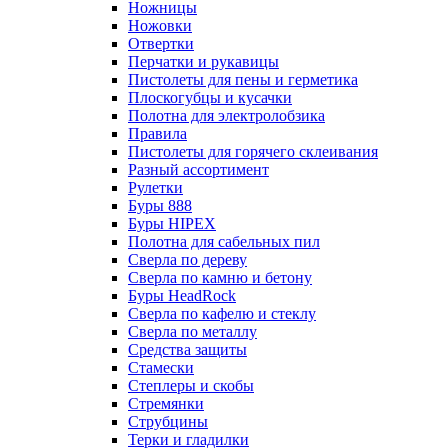
Ножницы
Ножовки
Отвертки
Перчатки и рукавицы
Пистолеты для пены и герметика
Плоскогубцы и кусачки
Полотна для электролобзика
Правила
Пистолеты для горячего склеивания
Разный ассортимент
Рулетки
Буры 888
Буры HIPEX
Полотна для сабельных пил
Сверла по дереву
Сверла по камню и бетону
Буры HeadRock
Сверла по кафелю и стеклу
Сверла по металлу
Средства защиты
Стамески
Степлеры и скобы
Стремянки
Струбцины
Терки и гладилки