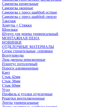
Саморезы кровельные
Саморезы оконные
Саморезы с пресс-шайбой острые
Саморезы с пресс-шайбой сверло
Такелаж
Хомуты + Стяжки
Шпильки
Шуруп для дерева универсальный
МОНТАЖНАЯ ПЕНА
НОВИНКИ
ОТДЕЛОЧНЫЕ МАТЕРИАЛЫ
Сетки строительные, серпянки
Воздуховоды
Люк-дверцы ревизионные
Плинтус потолочный
Пороги алюминиевые
Кант
Стык 42мм
Стык 38мм
Стык 60мм
Угол
Профиль и уголки отделочные
Решетки вентиляционные
Ленты универсальные
Ленты малярные, клейкие (скотч)