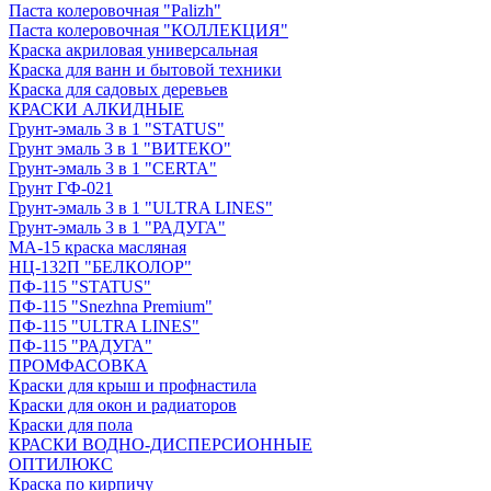
Паста колеровочная "Palizh"
Паста колеровочная "КОЛЛЕКЦИЯ"
Краска акриловая универсальная
Краска для ванн и бытовой техники
Краска для садовых деревьев
КРАСКИ АЛКИДНЫЕ
Грунт-эмаль 3 в 1 "STATUS"
Грунт эмаль 3 в 1 "ВИТЕКО"
Грунт-эмаль 3 в 1 "CERTA"
Грунт ГФ-021
Грунт-эмаль 3 в 1 "ULTRA LINES"
Грунт-эмаль 3 в 1 "РАДУГА"
МА-15 краска масляная
НЦ-132П "БЕЛКОЛОР"
ПФ-115 "STATUS"
ПФ-115 "Snezhna Premium"
ПФ-115 "ULTRA LINES"
ПФ-115 "РАДУГА"
ПРОМФАСОВКА
Краски для крыш и профнастила
Краски для окон и радиаторов
Краски для пола
КРАСКИ ВОДНО-ДИСПЕРСИОННЫЕ
ОПТИЛЮКС
Краска по кирпичу