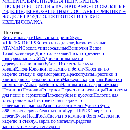
МАТЕРИАЛЫ
МОНТАЖНАЯ ПЕНА
КРЕПЕЖ
ГВОЗДИ
КЛЕИ
КИСТИ и ВАЛИКИ
ЗАМОЧНО-СКОБЯНЫЕ
ИЗДЕЛИЯ
ДЕРЕВОЗАЩИТНЫЕ СОСТАВЫ
ГЕРМЕТИКИ +
ЖИДКИЕ ГВОЗДИ
ЭЛЕКТРОТЕХНИЧЕСКИЕ
ИЗДЕЛИЯ
СВАРКА
—
Шпатели
Биты и насадки
Паяльники припой
Буры
VERTEXTOOLS
Коронки по дереву
Диски отрезные
ATAMAN
Сверла универсальные
Ванночки Ведра
Тазы
Гвоздодеры
Диски алмазные
Диски отрезные и
шлифовальные ЛУГА
Диски пильные по
дереву
Заклёпочники
Зубила
Изолента
Кельмы
ковши
Ключи
Коронки по камню и бетону
Коронки по
кафелю,стеклу и керамограниту
Краскопульты
Крестики и
клинья для кафельной плитки
Маркеры- карандаши
Коронки
по металлу
Миксеры
Молотки
Напильники- надфили
Ножи
Ножницы
Ножовки
Отвертки
Перчатки и рукавицы
Пистолеты
для пены и герметика
Плоскогубцы и кусачки
Полотна для
электролобзика
Пистолеты для горячего
склеивания
Правила
Разный ассортимент
Рулетки
Буры
888
Полотна для сабельных пил
Буры HIPEX
Сверла по
дереву
Буры HeadRock
Сверла по камню и бетону
Сверла по
кафелю и стеклу
Сверла по металлу
Средства
защиты
Стамески
Степлеры и