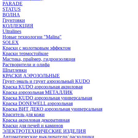
PARADE
STATUS
ВОЛНА
Грунтовки
КОЛЛЕКЦИЯ
Ultralines
Новые технологии "Malina"
SOLEX
Краски с молотковым эффектом
Краски термостойкие
Мастика, праймер, гидроизоляция
Растворители и олифа
Шпатлевки
КРАСКИ АЭРОЗОЛЬНЫЕ
Грунт-эмаль и грунт аэрозольный KUDO
Краска KUDO аэрозольная акриловая
Краска аэрозольная МЕТАЛЛИК
Краска KUDO аэрозольная универсальная
Краска DONEWELL аэрозольная
Краска ВИТ ДЕКО аэрозольная универсальная
Краситель для кожи
Краска акриловая декоративная
Краски для печей и каминов
ЭЛЕКТРОТЕХНИЧЕСКИЕ ИЗДЕЛИЯ
Автоматические выключатели/ расходники