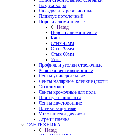
Воздуховоды
Люк-дверцы ревизионные
Плинтус потолочный
Пороги алюминиевые
Назад
Пороги алюминиевые
Кант
Стык 42мм
Стык 38мм
Стык 60мм
Угол
Профиль и уголки отделочные
Решетки вентиляционные
Ленты универсальные
Ленты малярные, клейкие (скотч)
Стеклохолст
Ленты кромочные для пола
Плинтус напольный
Ленты двусторонние
Пленки защитные
Уплотнители для окон
Стрейч-пленка
САНТЕХНИКА
Назад