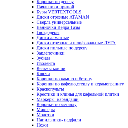
Коронки по дереву
Паяльники припой
Буры VERTEXTOOLS
Диски отрезные ATAMAN
Сверла универсальные
Ванночки Ведра Тазы
Гвоздодеры
Диски алмазные
Диски отрезные и шлифовальные ЛУГА
Диски пильные по дереву
Заклёпочники
Зубила
Изолента
Кельмы ковши
Ключи
Коронки по камню и бетону
Коронки по кафелю,стеклу и керамограниту
Краскопульты
Крестики и клинья для кафельной плитки
Маркеры- карандаши
Коронки по металлу
Миксеры
Молотки
Напильники- надфили
Ножи