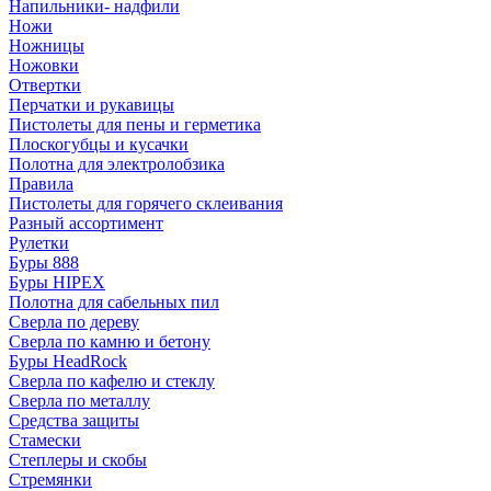
Напильники- надфили
Ножи
Ножницы
Ножовки
Отвертки
Перчатки и рукавицы
Пистолеты для пены и герметика
Плоскогубцы и кусачки
Полотна для электролобзика
Правила
Пистолеты для горячего склеивания
Разный ассортимент
Рулетки
Буры 888
Буры HIPEX
Полотна для сабельных пил
Сверла по дереву
Сверла по камню и бетону
Буры HeadRock
Сверла по кафелю и стеклу
Сверла по металлу
Средства защиты
Стамески
Степлеры и скобы
Стремянки