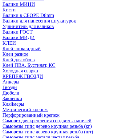
Валики МИНИ
Кисти
Валики в СБОРЕ D8mm
Валики для нанесения штукатурок
Удлинитель для валиков
Валики ГОСТ
Валики МИДИ
КЛЕИ
Клей эпоксидный
Клеи разное
Клей для обоев
Клей ПВА, Бустилат, КС
Холодная сварка
КРЕПЕЖ ГВОЗДИ
Анкеры
Гвозди
Дюбели
Заклепки
Кляймеры
Метрический крепеж
Перфорированный крепеж
Саморез для крепления сендвич - панелей
Саморезы гипс дерево крупная резьба (кг)
Саморезы гипс дерево крупная резьба (шт)
Саморезы гипс металл частая резьба