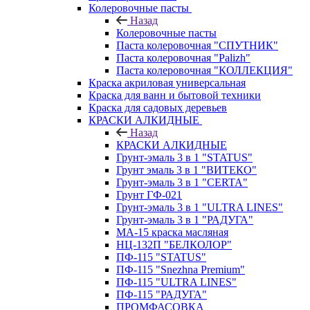
Колеровочные пасты
Назад
Колеровочные пасты
Паста колеровочная "СПУТНИК"
Паста колеровочная "Palizh"
Паста колеровочная "КОЛЛЕКЦИЯ"
Краска акриловая универсальная
Краска для ванн и бытовой техники
Краска для садовых деревьев
КРАСКИ АЛКИДНЫЕ
Назад
КРАСКИ АЛКИДНЫЕ
Грунт-эмаль 3 в 1 "STATUS"
Грунт эмаль 3 в 1 "ВИТЕКО"
Грунт-эмаль 3 в 1 "CERTA"
Грунт ГФ-021
Грунт-эмаль 3 в 1 "ULTRA LINES"
Грунт-эмаль 3 в 1 "РАДУГА"
МА-15 краска масляная
НЦ-132П "БЕЛКОЛОР"
ПФ-115 "STATUS"
ПФ-115 "Snezhna Premium"
ПФ-115 "ULTRA LINES"
ПФ-115 "РАДУГА"
ПРОМФАСОВКА