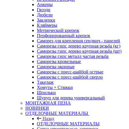
Анкеры
Гвозди
Дюбели
Заклепки
Кляймеры
Метрический крепеж
Перфорированный крепеж
Саморез для крепления сендвич - панелей
Саморезы гипс дерево крупная резьба (кг)
Саморезы гипс дерево крупная резьба (шт)
Саморезы гипс металл частая резьба
Саморезы кровельные
Саморезы оконные
Саморезы с пресс-шайбой острые
Саморезы с пресс-шайбой сверло
Такелаж
Хомуты + Стяжки
Шпильки
Шуруп для дерева универсальный
МОНТАЖНАЯ ПЕНА
НОВИНКИ
ОТДЕЛОЧНЫЕ МАТЕРИАЛЫ
Назад
ОТДЕЛОЧНЫЕ МАТЕРИАЛЫ
Сетки строительные, серпянки