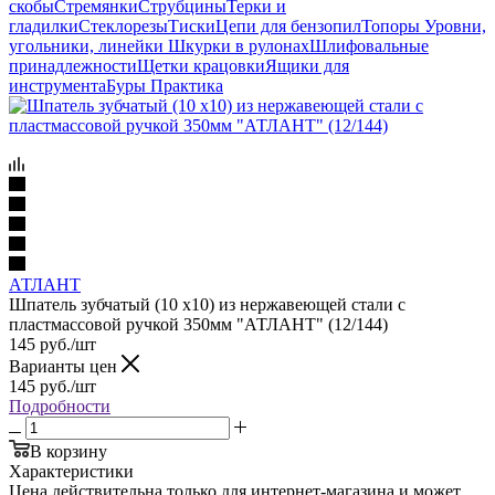
скобы
Стремянки
Струбцины
Терки и
гладилки
Стеклорезы
Тиски
Цепи для бензопил
Топоры
Уровни,
угольники, линейки
Шкурки в рулонах
Шлифовальные
принадлежности
Щетки крацовки
Ящики для
инструмента
Буры Практика
АТЛАНТ
Шпатель зубчатый (10 х10) из нержавеющей стали с
пластмассовой ручкой 350мм "АТЛАНТ" (12/144)
145
руб.
/шт
Варианты цен
145
руб.
/шт
Подробности
В корзину
Характеристики
Цена действительна только для интернет-магазина и может