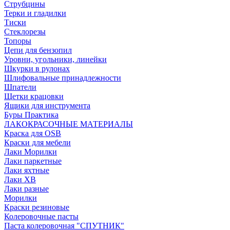
Струбцины
Терки и гладилки
Тиски
Стеклорезы
Топоры
Цепи для бензопил
Уровни, угольники, линейки
Шкурки в рулонах
Шлифовальные принадлежности
Шпатели
Щетки крацовки
Ящики для инструмента
Буры Практика
ЛАКОКРАСОЧНЫЕ МАТЕРИАЛЫ
Краска для OSB
Краски для мебели
Лаки Морилки
Лаки паркетные
Лаки яхтные
Лаки ХВ
Лаки разные
Морилки
Краски резиновые
Колеровочные пасты
Паста колеровочная "СПУТНИК"