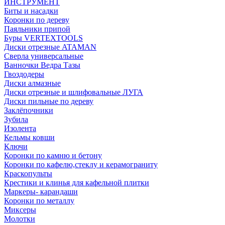
ИНСТРУМЕНТ
Биты и насадки
Коронки по дереву
Паяльники припой
Буры VERTEXTOOLS
Диски отрезные ATAMAN
Сверла универсальные
Ванночки Ведра Тазы
Гвоздодеры
Диски алмазные
Диски отрезные и шлифовальные ЛУГА
Диски пильные по дереву
Заклёпочники
Зубила
Изолента
Кельмы ковши
Ключи
Коронки по камню и бетону
Коронки по кафелю,стеклу и керамограниту
Краскопульты
Крестики и клинья для кафельной плитки
Маркеры- карандаши
Коронки по металлу
Миксеры
Молотки