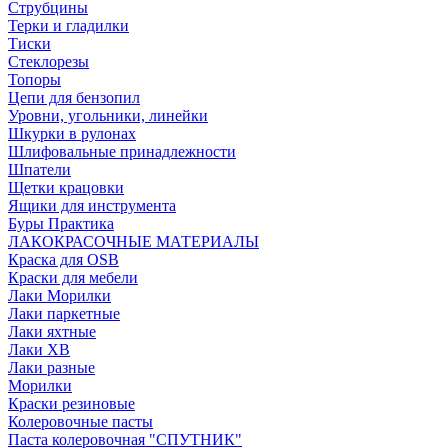
Струбцины
Терки и гладилки
Тиски
Стеклорезы
Топоры
Цепи для бензопил
Уровни, угольники, линейки
Шкурки в рулонах
Шлифовальные принадлежности
Шпатели
Щетки крацовки
Ящики для инструмента
Буры Практика
ЛАКОКРАСОЧНЫЕ МАТЕРИАЛЫ
Краска для OSB
Краски для мебели
Лаки Морилки
Лаки паркетные
Лаки яхтные
Лаки ХВ
Лаки разные
Морилки
Краски резиновые
Колеровочные пасты
Паста колеровочная "СПУТНИК"