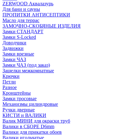
ZERWOOD Аквалазурь
Для бани и сауны
ПРОПИТКИ АНТИСЕПТИКИ
Масло для террас
ЗАМОЧНО-СКОБЯНЫЕ ИЗДЕЛИЯ
Замки СТАНДАРТ
Замки S-Locked
Доводчики
Задвижки
Замки врезные
Замки ЧАЗ
Замки ЧАЗ (под заказ)
Защелки межкомнатные
Крючки
Петли
Разное
Кронштейны
Замки тросовые
Механизмы цилиндровые
Ручки дверные
КИСТИ и ВАЛИКИ
Валик МИНИ для окраски труб
Валики в СБОРЕ D6mm
Валики для прикатки обоев
Валики игольчатые