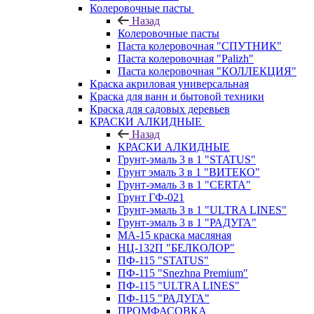
Колеровочные пасты
Назад
Колеровочные пасты
Паста колеровочная "СПУТНИК"
Паста колеровочная "Palizh"
Паста колеровочная "КОЛЛЕКЦИЯ"
Краска акриловая универсальная
Краска для ванн и бытовой техники
Краска для садовых деревьев
КРАСКИ АЛКИДНЫЕ
Назад
КРАСКИ АЛКИДНЫЕ
Грунт-эмаль 3 в 1 "STATUS"
Грунт эмаль 3 в 1 "ВИТЕКО"
Грунт-эмаль 3 в 1 "CERTA"
Грунт ГФ-021
Грунт-эмаль 3 в 1 "ULTRA LINES"
Грунт-эмаль 3 в 1 "РАДУГА"
МА-15 краска масляная
НЦ-132П "БЕЛКОЛОР"
ПФ-115 "STATUS"
ПФ-115 "Snezhna Premium"
ПФ-115 "ULTRA LINES"
ПФ-115 "РАДУГА"
ПРОМФАСОВКА