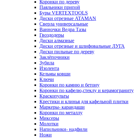
Коронки по дереву
Паяльники припой
Буры VERTEXTOOLS
Диски отрезные ATAMAN
Сверла универсальные
Ванночки Ведра Тазы
Гвоздодеры
Диски алмазные
Диски отрезные и шлифовальные ЛУГА
Диски пильные по дереву
Заклёпочники
Зубила
Изолента
Кельмы ковши
Ключи
Коронки по камню и бетону
Коронки по кафелю,стеклу и керамограниту
Краскопульты
Крестики и клинья для кафельной плитки
Маркеры- карандаши
Коронки по металлу
Миксеры
Молотки
Напильники- надфили
Ножи