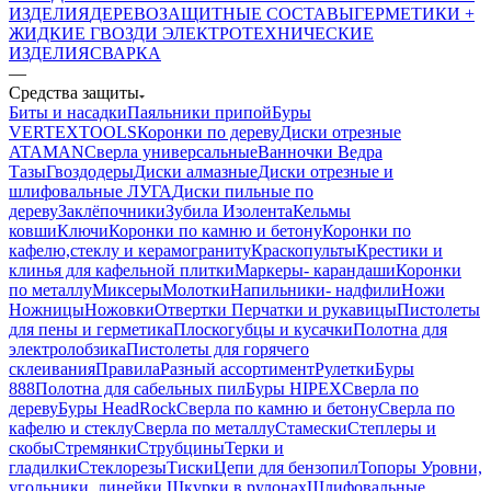
ИЗДЕЛИЯ
ДЕРЕВОЗАЩИТНЫЕ СОСТАВЫ
ГЕРМЕТИКИ +
ЖИДКИЕ ГВОЗДИ
ЭЛЕКТРОТЕХНИЧЕСКИЕ
ИЗДЕЛИЯ
СВАРКА
—
Средства защиты
Биты и насадки
Паяльники припой
Буры
VERTEXTOOLS
Коронки по дереву
Диски отрезные
ATAMAN
Сверла универсальные
Ванночки Ведра
Тазы
Гвоздодеры
Диски алмазные
Диски отрезные и
шлифовальные ЛУГА
Диски пильные по
дереву
Заклёпочники
Зубила
Изолента
Кельмы
ковши
Ключи
Коронки по камню и бетону
Коронки по
кафелю,стеклу и керамограниту
Краскопульты
Крестики и
клинья для кафельной плитки
Маркеры- карандаши
Коронки
по металлу
Миксеры
Молотки
Напильники- надфили
Ножи
Ножницы
Ножовки
Отвертки
Перчатки и рукавицы
Пистолеты
для пены и герметика
Плоскогубцы и кусачки
Полотна для
электролобзика
Пистолеты для горячего
склеивания
Правила
Разный ассортимент
Рулетки
Буры
888
Полотна для сабельных пил
Буры HIPEX
Сверла по
дереву
Буры HeadRock
Сверла по камню и бетону
Сверла по
кафелю и стеклу
Сверла по металлу
Стамески
Степлеры и
скобы
Стремянки
Струбцины
Терки и
гладилки
Стеклорезы
Тиски
Цепи для бензопил
Топоры
Уровни,
угольники, линейки
Шкурки в рулонах
Шлифовальные