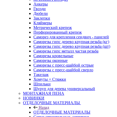
Анкеры
Гвозди
Дюбели
Заклепки
Кляймеры
Метрический крепеж
Перфорированный крепеж
Саморез для крепления сендвич - панелей
Саморезы гипс дерево крупная резьба (кг)
Саморезы гипс дерево крупная резьба (шт)
Саморезы гипс металл частая резьба
Саморезы кровельные
Саморезы оконные
Саморезы с пресс-шайбой острые
Саморезы с пресс-шайбой сверло
Такелаж
Хомуты + Стяжки
Шпильки
Шуруп для дерева универсальный
МОНТАЖНАЯ ПЕНА
НОВИНКИ
ОТДЕЛОЧНЫЕ МАТЕРИАЛЫ
Назад
ОТДЕЛОЧНЫЕ МАТЕРИАЛЫ
Сетки строительные, серпянки