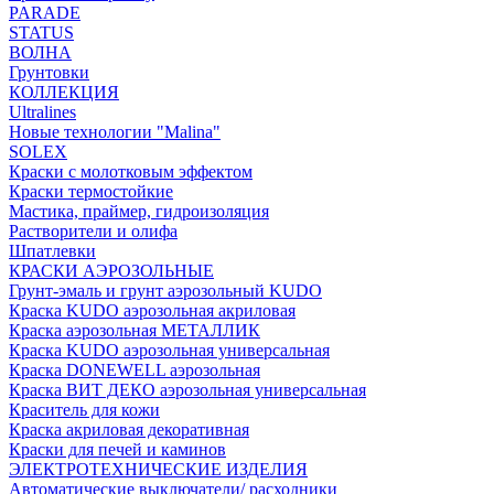
PARADE
STATUS
ВОЛНА
Грунтовки
КОЛЛЕКЦИЯ
Ultralines
Новые технологии "Malina"
SOLEX
Краски с молотковым эффектом
Краски термостойкие
Мастика, праймер, гидроизоляция
Растворители и олифа
Шпатлевки
КРАСКИ АЭРОЗОЛЬНЫЕ
Грунт-эмаль и грунт аэрозольный KUDO
Краска KUDO аэрозольная акриловая
Краска аэрозольная МЕТАЛЛИК
Краска KUDO аэрозольная универсальная
Краска DONEWELL аэрозольная
Краска ВИТ ДЕКО аэрозольная универсальная
Краситель для кожи
Краска акриловая декоративная
Краски для печей и каминов
ЭЛЕКТРОТЕХНИЧЕСКИЕ ИЗДЕЛИЯ
Автоматические выключатели/ расходники