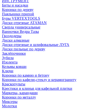
ИНСТРУМЕНТ
Биты и насадки
Коронки по дереву
Паяльники припой
Буры VERTEXTOOLS
Диски отрезные ATAMAN
Сверла универсальные
Ванночки Ведра Тазы
Гвоздодеры
Диски алмазные
Диски отрезные и шлифовальные ЛУГА
Диски пильные по дереву
Заклёпочники
Зубила
Изолента
Кельмы ковши
Ключи
Коронки по камню и бетону
Коронки по кафелю,стеклу и керамограниту
Краскопульты
Крестики и клинья для кафельной плитки
Маркеры- карандаши
Коронки по металлу
Миксеры
Молотки