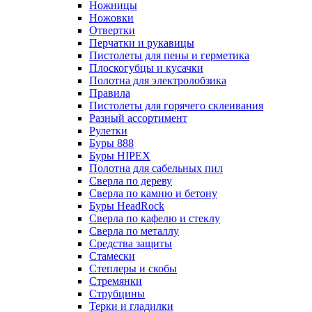
Ножницы
Ножовки
Отвертки
Перчатки и рукавицы
Пистолеты для пены и герметика
Плоскогубцы и кусачки
Полотна для электролобзика
Правила
Пистолеты для горячего склеивания
Разный ассортимент
Рулетки
Буры 888
Буры HIPEX
Полотна для сабельных пил
Сверла по дереву
Сверла по камню и бетону
Буры HeadRock
Сверла по кафелю и стеклу
Сверла по металлу
Средства защиты
Стамески
Степлеры и скобы
Стремянки
Струбцины
Терки и гладилки