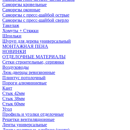
Саморезы кровельные
Саморезы оконные
Саморезы с пресс-шайбой острые
Саморезы с пресс-шайбой сверло
Такелаж
Хомуты + Стяжки
Шпильки
Шуруп для дерева универсальный
МОНТАЖНАЯ ПЕНА
НОВИНКИ
ОТДЕЛОЧНЫЕ МАТЕРИАЛЫ
Сетки строительные, серпянки
Воздуховоды
Люк-дверцы ревизионные
Плинтус потолочный
Пороги алюминиевые
Кант
Стык 42мм
Стык 38мм
Стык 60мм
Угол
Профиль и уголки отделочные
Решетки вентиляционные
Ленты универсальные
Ленты малярные, клейкие (скотч)