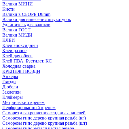
Валики МИНИ
Кисти
Валики в СБОРЕ D8mm
Валики для нанесения штукатурок
Удлинитель для валиков
Валики ГОСТ
Валики МИДИ
КЛЕИ
Клей эпоксидный
Клеи разное
Клей для обоев
Клей ПВА, Бустилат, КС
Холодная сварка
КРЕПЕЖ ГВОЗДИ
Анкеры
Гвозди
Дюбели
Заклепки
Кляймеры
Метрический крепеж
Перфорированный крепеж
Саморез для крепления сендвич - панелей
Саморезы гипс дерево крупная резьба (кг)
Саморезы гипс дерево крупная резьба (шт)
Саморезы гипс металл частая резьба