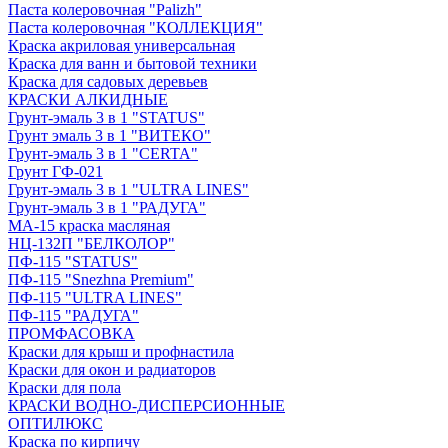
Паста колеровочная "Palizh"
Паста колеровочная "КОЛЛЕКЦИЯ"
Краска акриловая универсальная
Краска для ванн и бытовой техники
Краска для садовых деревьев
КРАСКИ АЛКИДНЫЕ
Грунт-эмаль 3 в 1 "STATUS"
Грунт эмаль 3 в 1 "ВИТЕКО"
Грунт-эмаль 3 в 1 "CERTA"
Грунт ГФ-021
Грунт-эмаль 3 в 1 "ULTRA LINES"
Грунт-эмаль 3 в 1 "РАДУГА"
МА-15 краска масляная
НЦ-132П "БЕЛКОЛОР"
ПФ-115 "STATUS"
ПФ-115 "Snezhna Premium"
ПФ-115 "ULTRA LINES"
ПФ-115 "РАДУГА"
ПРОМФАСОВКА
Краски для крыш и профнастила
Краски для окон и радиаторов
Краски для пола
КРАСКИ ВОДНО-ДИСПЕРСИОННЫЕ
ОПТИЛЮКС
Краска по кирпичу