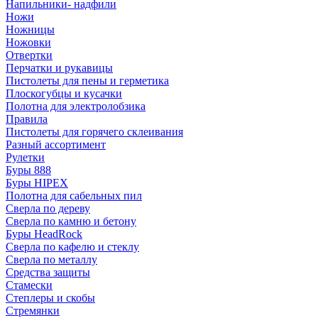
Напильники- надфили
Ножи
Ножницы
Ножовки
Отвертки
Перчатки и рукавицы
Пистолеты для пены и герметика
Плоскогубцы и кусачки
Полотна для электролобзика
Правила
Пистолеты для горячего склеивания
Разный ассортимент
Рулетки
Буры 888
Буры HIPEX
Полотна для сабельных пил
Сверла по дереву
Сверла по камню и бетону
Буры HeadRock
Сверла по кафелю и стеклу
Сверла по металлу
Средства защиты
Стамески
Степлеры и скобы
Стремянки