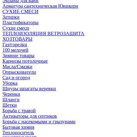
Экраны для ванн
Арматура сантехническая Юникорн
СУХИЕ СМЕСИ
Затирки
Пластификаторы
Сухие смеси
ТЕПЛОИЗОЛЯЦИЯ ВЕТРОЗАЩИТА
ХОЗТОВАРЫ
Газ/горелки
100 мелочей
Зимние товары
Карнизы потолочные
Масла/Смазки
Опрыскиватели
Сад и огород
Уборка
Шнуры шпагаты веревки
Черенки
Шланги
Щетки
Борьба с травой
Активаторы для септиков
Борьба с насекомыми и грызунами
Бытовая химия
Теплоноситель