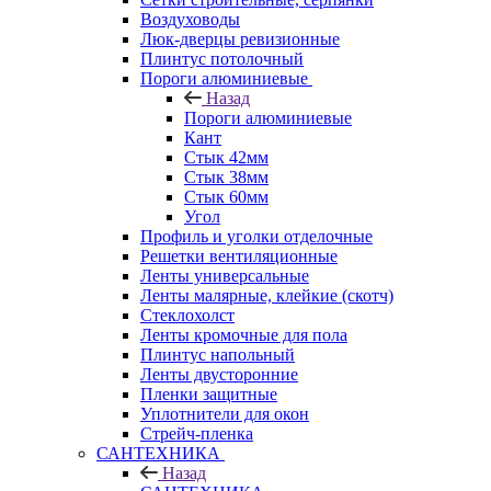
Воздуховоды
Люк-дверцы ревизионные
Плинтус потолочный
Пороги алюминиевые
Назад
Пороги алюминиевые
Кант
Стык 42мм
Стык 38мм
Стык 60мм
Угол
Профиль и уголки отделочные
Решетки вентиляционные
Ленты универсальные
Ленты малярные, клейкие (скотч)
Стеклохолст
Ленты кромочные для пола
Плинтус напольный
Ленты двусторонние
Пленки защитные
Уплотнители для окон
Стрейч-пленка
САНТЕХНИКА
Назад