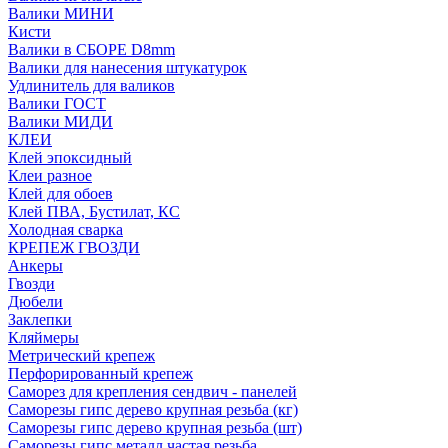
Валики МИНИ
Кисти
Валики в СБОРЕ D8mm
Валики для нанесения штукатурок
Удлинитель для валиков
Валики ГОСТ
Валики МИДИ
КЛЕИ
Клей эпоксидный
Клеи разное
Клей для обоев
Клей ПВА, Бустилат, КС
Холодная сварка
КРЕПЕЖ ГВОЗДИ
Анкеры
Гвозди
Дюбели
Заклепки
Кляймеры
Метрический крепеж
Перфорированный крепеж
Саморез для крепления сендвич - панелей
Саморезы гипс дерево крупная резьба (кг)
Саморезы гипс дерево крупная резьба (шт)
Саморезы гипс металл частая резьба