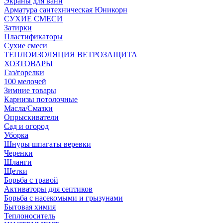
Экраны для ванн
Арматура сантехническая Юникорн
СУХИЕ СМЕСИ
Затирки
Пластификаторы
Сухие смеси
ТЕПЛОИЗОЛЯЦИЯ ВЕТРОЗАЩИТА
ХОЗТОВАРЫ
Газ/горелки
100 мелочей
Зимние товары
Карнизы потолочные
Масла/Смазки
Опрыскиватели
Сад и огород
Уборка
Шнуры шпагаты веревки
Черенки
Шланги
Щетки
Борьба с травой
Активаторы для септиков
Борьба с насекомыми и грызунами
Бытовая химия
Теплоноситель