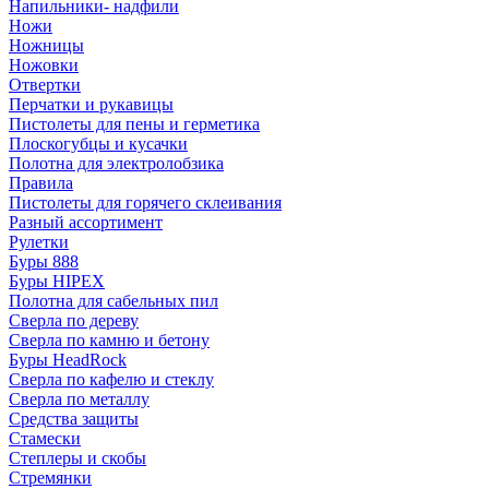
Напильники- надфили
Ножи
Ножницы
Ножовки
Отвертки
Перчатки и рукавицы
Пистолеты для пены и герметика
Плоскогубцы и кусачки
Полотна для электролобзика
Правила
Пистолеты для горячего склеивания
Разный ассортимент
Рулетки
Буры 888
Буры HIPEX
Полотна для сабельных пил
Сверла по дереву
Сверла по камню и бетону
Буры HeadRock
Сверла по кафелю и стеклу
Сверла по металлу
Средства защиты
Стамески
Степлеры и скобы
Стремянки