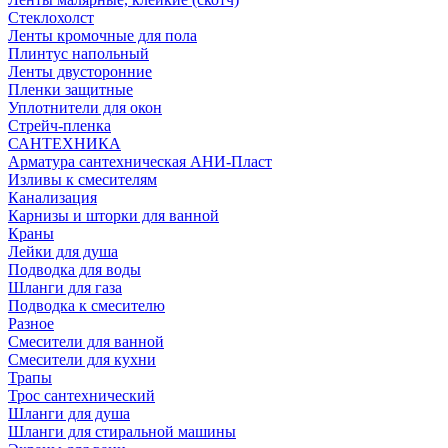
Стеклохолст
Ленты кромочные для пола
Плинтус напольный
Ленты двусторонние
Пленки защитные
Уплотнители для окон
Стрейч-пленка
САНТЕХНИКА
Арматура сантехническая АНИ-Пласт
Изливы к смесителям
Канализация
Карнизы и шторки для ванной
Краны
Лейки для душа
Подводка для воды
Шланги для газа
Подводка к смесителю
Разное
Смесители для ванной
Смесители для кухни
Трапы
Трос сантехнический
Шланги для душа
Шланги для стиральной машины