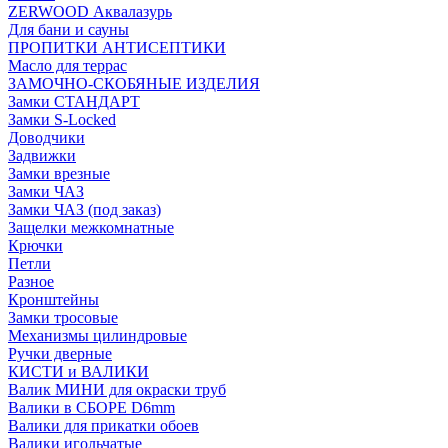
ZERWOOD Аквалазурь
Для бани и сауны
ПРОПИТКИ АНТИСЕПТИКИ
Масло для террас
ЗАМОЧНО-СКОБЯНЫЕ ИЗДЕЛИЯ
Замки СТАНДАРТ
Замки S-Locked
Доводчики
Задвижки
Замки врезные
Замки ЧАЗ
Замки ЧАЗ (под заказ)
Защелки межкомнатные
Крючки
Петли
Разное
Кронштейны
Замки тросовые
Механизмы цилиндровые
Ручки дверные
КИСТИ и ВАЛИКИ
Валик МИНИ для окраски труб
Валики в СБОРЕ D6mm
Валики для прикатки обоев
Валики игольчатые