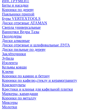
ИНСТРУМЕНТ
Биты и насадки
Коронки по дереву
Паяльники припой
Буры VERTEXTOOLS
Диски отрезные ATAMAN
Сверла универсальные
Ванночки Ведра Тазы
Гвоздодеры
Диски алмазные
Диски отрезные и шлифовальные ЛУГА
Диски пильные по дереву
Заклёпочники
Зубила
Изолента
Кельмы ковши
Ключи
Коронки по камню и бетону
Коронки по кафелю,стеклу и керамограниту
Краскопульты
Крестики и клинья для кафельной плитки
Маркеры- карандаши
Коронки по металлу
Миксеры
Молотки