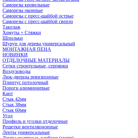
Саморезы кровельные
Саморезы оконные
Саморезы с пресс-шайбой острые
Саморезы с пресс-шайбой сверло
Такелаж
Хомуты + Стяжки
Шпильки
Шуруп для дерева универсальный
МОНТАЖНАЯ ПЕНА
НОВИНКИ
ОТДЕЛОЧНЫЕ МАТЕРИАЛЫ
Сетки строительные, серпянки
Воздуховоды
Люк-дверцы ревизионные
Плинтус потолочный
Пороги алюминиевые
Кант
Стык 42мм
Стык 38мм
Стык 60мм
Угол
Профиль и уголки отделочные
Решетки вентиляционные
Ленты универсальные
Ленты малярные, клейкие (скотч)