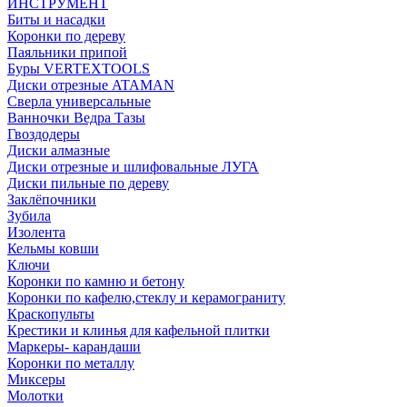
ИНСТРУМЕНТ
Биты и насадки
Коронки по дереву
Паяльники припой
Буры VERTEXTOOLS
Диски отрезные ATAMAN
Сверла универсальные
Ванночки Ведра Тазы
Гвоздодеры
Диски алмазные
Диски отрезные и шлифовальные ЛУГА
Диски пильные по дереву
Заклёпочники
Зубила
Изолента
Кельмы ковши
Ключи
Коронки по камню и бетону
Коронки по кафелю,стеклу и керамограниту
Краскопульты
Крестики и клинья для кафельной плитки
Маркеры- карандаши
Коронки по металлу
Миксеры
Молотки