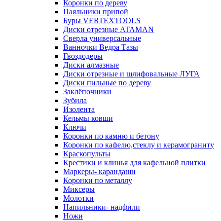
Коронки по дереву
Паяльники припой
Буры VERTEXTOOLS
Диски отрезные ATAMAN
Сверла универсальные
Ванночки Ведра Тазы
Гвоздодеры
Диски алмазные
Диски отрезные и шлифовальные ЛУГА
Диски пильные по дереву
Заклёпочники
Зубила
Изолента
Кельмы ковши
Ключи
Коронки по камню и бетону
Коронки по кафелю,стеклу и керамограниту
Краскопульты
Крестики и клинья для кафельной плитки
Маркеры- карандаши
Коронки по металлу
Миксеры
Молотки
Напильники- надфили
Ножи