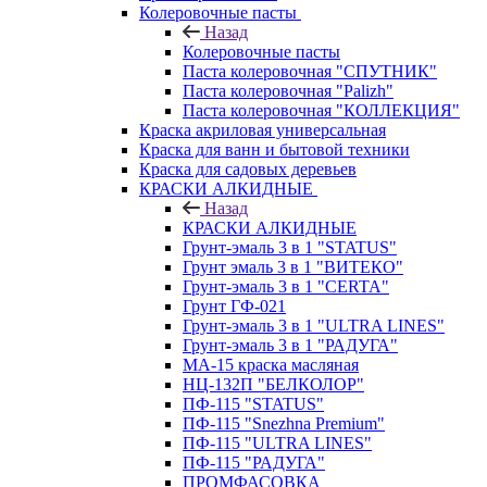
Колеровочные пасты
Назад
Колеровочные пасты
Паста колеровочная "СПУТНИК"
Паста колеровочная "Palizh"
Паста колеровочная "КОЛЛЕКЦИЯ"
Краска акриловая универсальная
Краска для ванн и бытовой техники
Краска для садовых деревьев
КРАСКИ АЛКИДНЫЕ
Назад
КРАСКИ АЛКИДНЫЕ
Грунт-эмаль 3 в 1 "STATUS"
Грунт эмаль 3 в 1 "ВИТЕКО"
Грунт-эмаль 3 в 1 "CERTA"
Грунт ГФ-021
Грунт-эмаль 3 в 1 "ULTRA LINES"
Грунт-эмаль 3 в 1 "РАДУГА"
МА-15 краска масляная
НЦ-132П "БЕЛКОЛОР"
ПФ-115 "STATUS"
ПФ-115 "Snezhna Premium"
ПФ-115 "ULTRA LINES"
ПФ-115 "РАДУГА"
ПРОМФАСОВКА