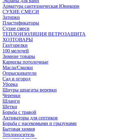
Экраны для ванн
Арматура сантехническая Юникорн
СУХИЕ СМЕСИ
Затирки
Пластификаторы
Сухие смеси
ТЕПЛОИЗОЛЯЦИЯ ВЕТРОЗАЩИТА
ХОЗТОВАРЫ
Газ/горелки
100 мелочей
Зимние товары
Карнизы потолочные
Масла/Смазки
Опрыскиватели
Сад и огород
Уборка
Шнуры шпагаты веревки
Черенки
Шланги
Щетки
Борьба с травой
Активаторы для септиков
Борьба с насекомыми и грызунами
Бытовая химия
Теплоноситель