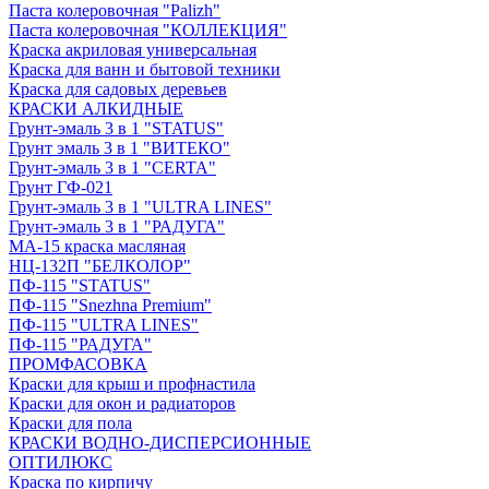
Паста колеровочная "Palizh"
Паста колеровочная "КОЛЛЕКЦИЯ"
Краска акриловая универсальная
Краска для ванн и бытовой техники
Краска для садовых деревьев
КРАСКИ АЛКИДНЫЕ
Грунт-эмаль 3 в 1 "STATUS"
Грунт эмаль 3 в 1 "ВИТЕКО"
Грунт-эмаль 3 в 1 "CERTA"
Грунт ГФ-021
Грунт-эмаль 3 в 1 "ULTRA LINES"
Грунт-эмаль 3 в 1 "РАДУГА"
МА-15 краска масляная
НЦ-132П "БЕЛКОЛОР"
ПФ-115 "STATUS"
ПФ-115 "Snezhna Premium"
ПФ-115 "ULTRA LINES"
ПФ-115 "РАДУГА"
ПРОМФАСОВКА
Краски для крыш и профнастила
Краски для окон и радиаторов
Краски для пола
КРАСКИ ВОДНО-ДИСПЕРСИОННЫЕ
ОПТИЛЮКС
Краска по кирпичу