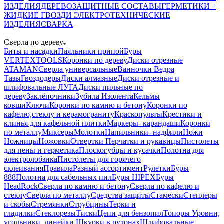
ИЗДЕЛИЯ
ДЕРЕВОЗАЩИТНЫЕ СОСТАВЫ
ГЕРМЕТИКИ +
ЖИДКИЕ ГВОЗДИ
ЭЛЕКТРОТЕХНИЧЕСКИЕ
ИЗДЕЛИЯ
СВАРКА
—
Сверла по дереву
Биты и насадки
Паяльники припой
Буры
VERTEXTOOLS
Коронки по дереву
Диски отрезные
ATAMAN
Сверла универсальные
Ванночки Ведра
Тазы
Гвоздодеры
Диски алмазные
Диски отрезные и
шлифовальные ЛУГА
Диски пильные по
дереву
Заклёпочники
Зубила
Изолента
Кельмы
ковши
Ключи
Коронки по камню и бетону
Коронки по
кафелю,стеклу и керамограниту
Краскопульты
Крестики и
клинья для кафельной плитки
Маркеры- карандаши
Коронки
по металлу
Миксеры
Молотки
Напильники- надфили
Ножи
Ножницы
Ножовки
Отвертки
Перчатки и рукавицы
Пистолеты
для пены и герметика
Плоскогубцы и кусачки
Полотна для
электролобзика
Пистолеты для горячего
склеивания
Правила
Разный ассортимент
Рулетки
Буры
888
Полотна для сабельных пил
Буры HIPEX
Буры
HeadRock
Сверла по камню и бетону
Сверла по кафелю и
стеклу
Сверла по металлу
Средства защиты
Стамески
Степлеры
и скобы
Стремянки
Струбцины
Терки и
гладилки
Стеклорезы
Тиски
Цепи для бензопил
Топоры
Уровни,
угольники, линейки
Шкурки в рулонах
Шлифовальные