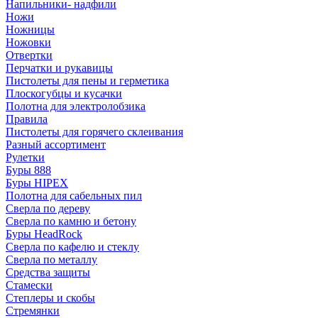
Напильники- надфили
Ножи
Ножницы
Ножовки
Отвертки
Перчатки и рукавицы
Пистолеты для пены и герметика
Плоскогубцы и кусачки
Полотна для электролобзика
Правила
Пистолеты для горячего склеивания
Разный ассортимент
Рулетки
Буры 888
Буры HIPEX
Полотна для сабельных пил
Сверла по дереву
Сверла по камню и бетону
Буры HeadRock
Сверла по кафелю и стеклу
Сверла по металлу
Средства защиты
Стамески
Степлеры и скобы
Стремянки