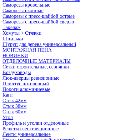
Саморезы кровельные
Саморезы оконные
Саморезы с пресс-шайбой острые
Саморезы с пресс-шайбой сверло
Такелаж
Хомуты + Стяжки
Шпильки
Шуруп для дерева универсальный
МОНТАЖНАЯ ПЕНА
НОВИНКИ
ОТДЕЛОЧНЫЕ МАТЕРИАЛЫ
Сетки строительные, серпянки
Воздуховоды
Люк-дверцы ревизионные
Плинтус потолочный
Пороги алюминиевые
Кант
Стык 42мм
Стык 38мм
Стык 60мм
Угол
Профиль и уголки отделочные
Решетки вентиляционные
Ленты универсальные
Ленты малярные, клейкие (скотч)