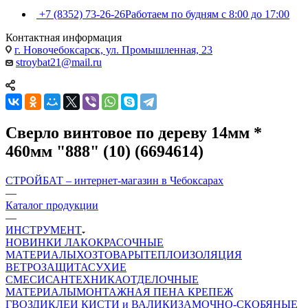
+7 (8352) 73-26-26
Работаем по будням с 8:00 до 17:00
Контактная информация
г. Новочебоксарск, ул. Промышленная, 23
stroybat21@mail.ru
Сверло винтовое по дереву 14мм *
460мм "888" (10) (6694614)
СТРОЙБАТ – интернет-магазин в Чебоксарах
—
Каталог продукции
—
ИНСТРУМЕНТ
НОВИНКИ
ЛАКОКРАСОЧНЫЕ
МАТЕРИАЛЫ
ХОЗТОВАРЫ
ТЕПЛОИЗОЛЯЦИЯ
ВЕТРОЗАЩИТА
СУХИЕ
СМЕСИ
САНТЕХНИКА
ОТДЕЛОЧНЫЕ
МАТЕРИАЛЫ
МОНТАЖНАЯ ПЕНА
КРЕПЕЖ
ГВОЗДИ
КЛЕИ
КИСТИ и ВАЛИКИ
ЗАМОЧНО-СКОБЯНЫЕ