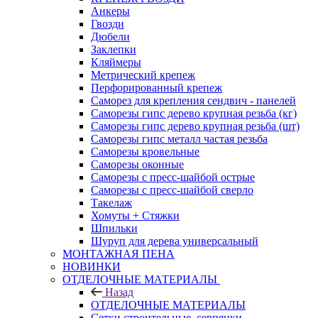
Анкеры
Гвозди
Дюбели
Заклепки
Кляймеры
Метрический крепеж
Перфорированный крепеж
Саморез для крепления сендвич - панелей
Саморезы гипс дерево крупная резьба (кг)
Саморезы гипс дерево крупная резьба (шт)
Саморезы гипс металл частая резьба
Саморезы кровельные
Саморезы оконные
Саморезы с пресс-шайбой острые
Саморезы с пресс-шайбой сверло
Такелаж
Хомуты + Стяжки
Шпильки
Шуруп для дерева универсальный
МОНТАЖНАЯ ПЕНА
НОВИНКИ
ОТДЕЛОЧНЫЕ МАТЕРИАЛЫ
Назад
ОТДЕЛОЧНЫЕ МАТЕРИАЛЫ
Сетки строительные, серпянки