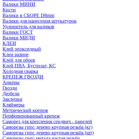
Валики МИНИ
Кисти
Валики в СБОРЕ D8mm
Валики для нанесения штукатурок
Удлинитель для валиков
Валики ГОСТ
Валики МИДИ
КЛЕИ
Клей эпоксидный
Клеи разное
Клей для обоев
Клей ПВА, Бустилат, КС
Холодная сварка
КРЕПЕЖ ГВОЗДИ
Анкеры
Гвозди
Дюбели
Заклепки
Кляймеры
Метрический крепеж
Перфорированный крепеж
Саморез для крепления сендвич - панелей
Саморезы гипс дерево крупная резьба (кг)
Саморезы гипс дерево крупная резьба (шт)
Саморезы гипс металл частая резьба