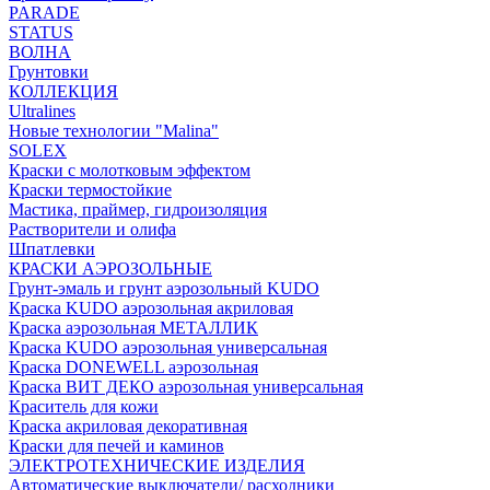
PARADE
STATUS
ВОЛНА
Грунтовки
КОЛЛЕКЦИЯ
Ultralines
Новые технологии "Malina"
SOLEX
Краски с молотковым эффектом
Краски термостойкие
Мастика, праймер, гидроизоляция
Растворители и олифа
Шпатлевки
КРАСКИ АЭРОЗОЛЬНЫЕ
Грунт-эмаль и грунт аэрозольный KUDO
Краска KUDO аэрозольная акриловая
Краска аэрозольная МЕТАЛЛИК
Краска KUDO аэрозольная универсальная
Краска DONEWELL аэрозольная
Краска ВИТ ДЕКО аэрозольная универсальная
Краситель для кожи
Краска акриловая декоративная
Краски для печей и каминов
ЭЛЕКТРОТЕХНИЧЕСКИЕ ИЗДЕЛИЯ
Автоматические выключатели/ расходники