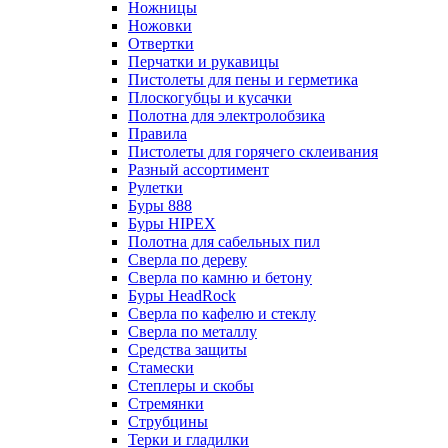
Ножницы
Ножовки
Отвертки
Перчатки и рукавицы
Пистолеты для пены и герметика
Плоскогубцы и кусачки
Полотна для электролобзика
Правила
Пистолеты для горячего склеивания
Разный ассортимент
Рулетки
Буры 888
Буры HIPEX
Полотна для сабельных пил
Сверла по дереву
Сверла по камню и бетону
Буры HeadRock
Сверла по кафелю и стеклу
Сверла по металлу
Средства защиты
Стамески
Степлеры и скобы
Стремянки
Струбцины
Терки и гладилки