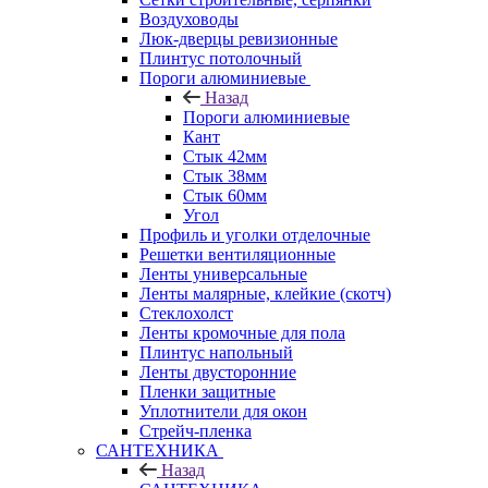
Воздуховоды
Люк-дверцы ревизионные
Плинтус потолочный
Пороги алюминиевые
Назад
Пороги алюминиевые
Кант
Стык 42мм
Стык 38мм
Стык 60мм
Угол
Профиль и уголки отделочные
Решетки вентиляционные
Ленты универсальные
Ленты малярные, клейкие (скотч)
Стеклохолст
Ленты кромочные для пола
Плинтус напольный
Ленты двусторонние
Пленки защитные
Уплотнители для окон
Стрейч-пленка
САНТЕХНИКА
Назад