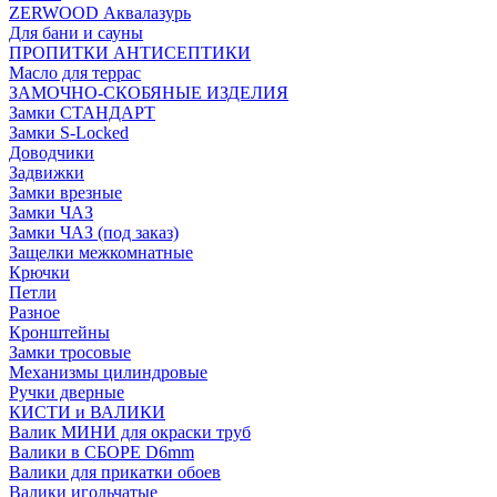
ZERWOOD Аквалазурь
Для бани и сауны
ПРОПИТКИ АНТИСЕПТИКИ
Масло для террас
ЗАМОЧНО-СКОБЯНЫЕ ИЗДЕЛИЯ
Замки СТАНДАРТ
Замки S-Locked
Доводчики
Задвижки
Замки врезные
Замки ЧАЗ
Замки ЧАЗ (под заказ)
Защелки межкомнатные
Крючки
Петли
Разное
Кронштейны
Замки тросовые
Механизмы цилиндровые
Ручки дверные
КИСТИ и ВАЛИКИ
Валик МИНИ для окраски труб
Валики в СБОРЕ D6mm
Валики для прикатки обоев
Валики игольчатые