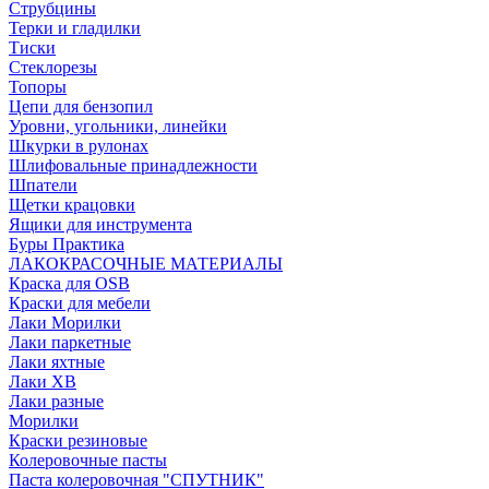
Струбцины
Терки и гладилки
Тиски
Стеклорезы
Топоры
Цепи для бензопил
Уровни, угольники, линейки
Шкурки в рулонах
Шлифовальные принадлежности
Шпатели
Щетки крацовки
Ящики для инструмента
Буры Практика
ЛАКОКРАСОЧНЫЕ МАТЕРИАЛЫ
Краска для OSB
Краски для мебели
Лаки Морилки
Лаки паркетные
Лаки яхтные
Лаки ХВ
Лаки разные
Морилки
Краски резиновые
Колеровочные пасты
Паста колеровочная "СПУТНИК"