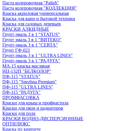
Паста колеровочная "Palizh"
Паста колеровочная "КОЛЛЕКЦИЯ"
Краска акриловая универсальная
Краска для ванн и бытовой техники
Краска для садовых деревьев
КРАСКИ АЛКИДНЫЕ
Грунт-эмаль 3 в 1 "STATUS"
Грунт эмаль 3 в 1 "ВИТЕКО"
Грунт-эмаль 3 в 1 "CERTA"
Грунт ГФ-021
Грунт-эмаль 3 в 1 "ULTRA LINES"
Грунт-эмаль 3 в 1 "РАДУГА"
МА-15 краска масляная
НЦ-132П "БЕЛКОЛОР"
ПФ-115 "STATUS"
ПФ-115 "Snezhna Premium"
ПФ-115 "ULTRA LINES"
ПФ-115 "РАДУГА"
ПРОМФАСОВКА
Краски для крыш и профнастила
Краски для окон и радиаторов
Краски для пола
КРАСКИ ВОДНО-ДИСПЕРСИОННЫЕ
ОПТИЛЮКС
Краска по кирпичу