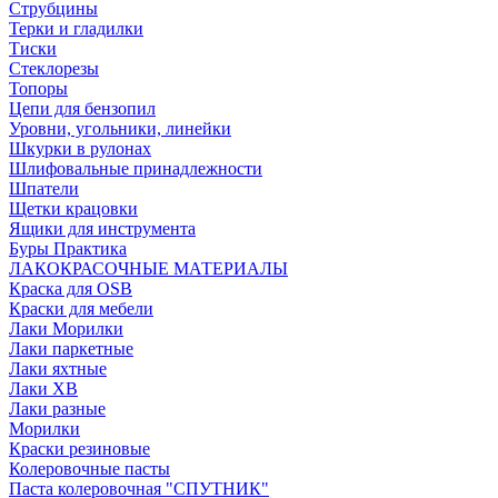
Струбцины
Терки и гладилки
Тиски
Стеклорезы
Топоры
Цепи для бензопил
Уровни, угольники, линейки
Шкурки в рулонах
Шлифовальные принадлежности
Шпатели
Щетки крацовки
Ящики для инструмента
Буры Практика
ЛАКОКРАСОЧНЫЕ МАТЕРИАЛЫ
Краска для OSB
Краски для мебели
Лаки Морилки
Лаки паркетные
Лаки яхтные
Лаки ХВ
Лаки разные
Морилки
Краски резиновые
Колеровочные пасты
Паста колеровочная "СПУТНИК"