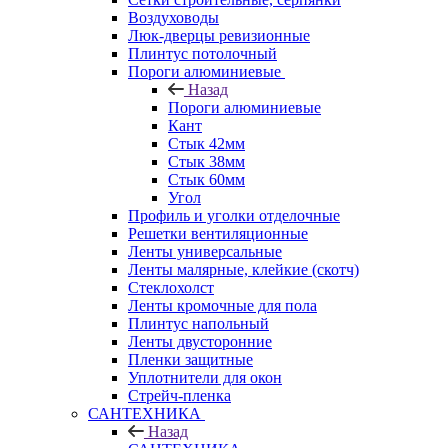
Воздуховоды
Люк-дверцы ревизионные
Плинтус потолочный
Пороги алюминиевые
Назад
Пороги алюминиевые
Кант
Стык 42мм
Стык 38мм
Стык 60мм
Угол
Профиль и уголки отделочные
Решетки вентиляционные
Ленты универсальные
Ленты малярные, клейкие (скотч)
Стеклохолст
Ленты кромочные для пола
Плинтус напольный
Ленты двусторонние
Пленки защитные
Уплотнители для окон
Стрейч-пленка
САНТЕХНИКА
Назад