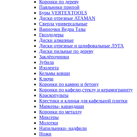
Коронки по дереву
Паяльники припой
Буры VERTEXTOOLS
Диски отрезные ATAMAN
Сверла универсальные
Ванночки Ведра Тазы
Гвоздодеры
Диски алмазные
Диски отрезные и шлифовальные ЛУГА
Диски пильные по дереву
Заклёпочники
Зубила
Изолента
Кельмы ковши
Ключи
Коронки по камню и бетону
Коронки по кафелю,стеклу и керамограниту
Краскопульты
Крестики и клинья для кафельной плитки
Маркеры- карандаши
Коронки по металлу
Миксеры
Молотки
Напильники- надфили
Ножи