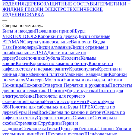
ИЗДЕЛИЯ
ДЕРЕВОЗАЩИТНЫЕ СОСТАВЫ
ГЕРМЕТИКИ +
ЖИДКИЕ ГВОЗДИ
ЭЛЕКТРОТЕХНИЧЕСКИЕ
ИЗДЕЛИЯ
СВАРКА
—
Сверла по металлу
Биты и насадки
Паяльники припой
Буры
VERTEXTOOLS
Коронки по дереву
Диски отрезные
ATAMAN
Сверла универсальные
Ванночки Ведра
Тазы
Гвоздодеры
Диски алмазные
Диски отрезные и
шлифовальные ЛУГА
Диски пильные по
дереву
Заклёпочники
Зубила
Изолента
Кельмы
ковши
Ключи
Коронки по камню и бетону
Коронки по
кафелю,стеклу и керамограниту
Краскопульты
Крестики и
клинья для кафельной плитки
Маркеры- карандаши
Коронки
по металлу
Миксеры
Молотки
Напильники- надфили
Ножи
Ножницы
Ножовки
Отвертки
Перчатки и рукавицы
Пистолеты
для пены и герметика
Плоскогубцы и кусачки
Полотна для
электролобзика
Пистолеты для горячего
склеивания
Правила
Разный ассортимент
Рулетки
Буры
888
Полотна для сабельных пил
Буры HIPEX
Сверла по
дереву
Буры HeadRock
Сверла по камню и бетону
Сверла по
кафелю и стеклу
Средства защиты
Стамески
Степлеры и
скобы
Стремянки
Струбцины
Терки и
гладилки
Стеклорезы
Тиски
Цепи для бензопил
Топоры
Уровни,
угольники, линейки
Шкурки в рулонах
Шлифовальные