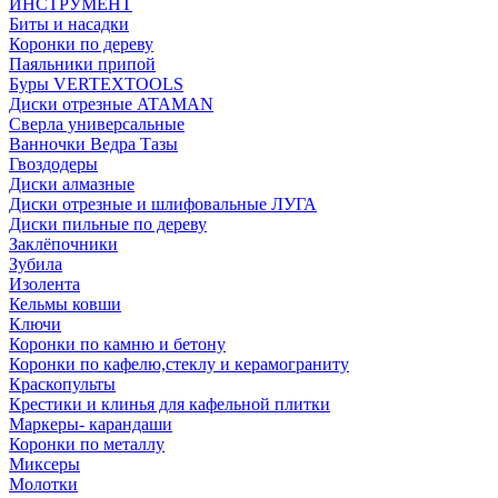
ИНСТРУМЕНТ
Биты и насадки
Коронки по дереву
Паяльники припой
Буры VERTEXTOOLS
Диски отрезные ATAMAN
Сверла универсальные
Ванночки Ведра Тазы
Гвоздодеры
Диски алмазные
Диски отрезные и шлифовальные ЛУГА
Диски пильные по дереву
Заклёпочники
Зубила
Изолента
Кельмы ковши
Ключи
Коронки по камню и бетону
Коронки по кафелю,стеклу и керамограниту
Краскопульты
Крестики и клинья для кафельной плитки
Маркеры- карандаши
Коронки по металлу
Миксеры
Молотки