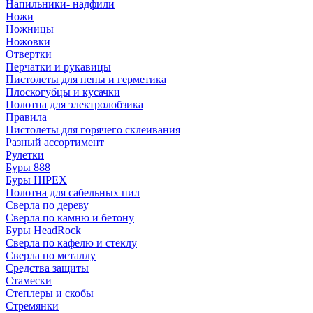
Напильники- надфили
Ножи
Ножницы
Ножовки
Отвертки
Перчатки и рукавицы
Пистолеты для пены и герметика
Плоскогубцы и кусачки
Полотна для электролобзика
Правила
Пистолеты для горячего склеивания
Разный ассортимент
Рулетки
Буры 888
Буры HIPEX
Полотна для сабельных пил
Сверла по дереву
Сверла по камню и бетону
Буры HeadRock
Сверла по кафелю и стеклу
Сверла по металлу
Средства защиты
Стамески
Степлеры и скобы
Стремянки