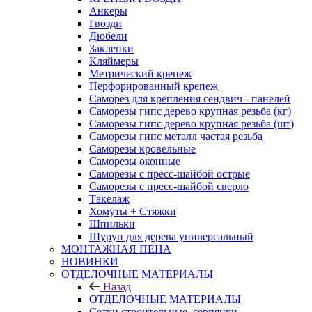
Анкеры
Гвозди
Дюбели
Заклепки
Кляймеры
Метрический крепеж
Перфорированный крепеж
Саморез для крепления сендвич - панелей
Саморезы гипс дерево крупная резьба (кг)
Саморезы гипс дерево крупная резьба (шт)
Саморезы гипс металл частая резьба
Саморезы кровельные
Саморезы оконные
Саморезы с пресс-шайбой острые
Саморезы с пресс-шайбой сверло
Такелаж
Хомуты + Стяжки
Шпильки
Шуруп для дерева универсальный
МОНТАЖНАЯ ПЕНА
НОВИНКИ
ОТДЕЛОЧНЫЕ МАТЕРИАЛЫ
Назад
ОТДЕЛОЧНЫЕ МАТЕРИАЛЫ
Сетки строительные, серпянки