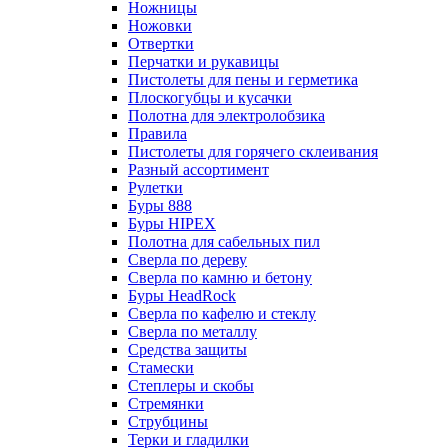
Ножницы
Ножовки
Отвертки
Перчатки и рукавицы
Пистолеты для пены и герметика
Плоскогубцы и кусачки
Полотна для электролобзика
Правила
Пистолеты для горячего склеивания
Разный ассортимент
Рулетки
Буры 888
Буры HIPEX
Полотна для сабельных пил
Сверла по дереву
Сверла по камню и бетону
Буры HeadRock
Сверла по кафелю и стеклу
Сверла по металлу
Средства защиты
Стамески
Степлеры и скобы
Стремянки
Струбцины
Терки и гладилки