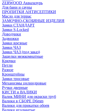
ZERWOOD Аквалазурь
Для бани и сауны
ПРОПИТКИ АНТИСЕПТИКИ
Масло для террас
ЗАМОЧНО-СКОБЯНЫЕ ИЗДЕЛИЯ
Замки СТАНДАРТ
Замки S-Locked
Доводчики
Задвижки
Замки врезные
Замки ЧАЗ
Замки ЧАЗ (под заказ)
Защелки межкомнатные
Крючки
Петли
Разное
Кронштейны
Замки тросовые
Механизмы цилиндровые
Ручки дверные
КИСТИ и ВАЛИКИ
Валик МИНИ для окраски труб
Валики в СБОРЕ D6mm
Валики для прикатки обоев
Валики игольчатые