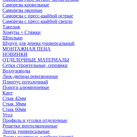
Саморезы кровельные
Саморезы оконные
Саморезы с пресс-шайбой острые
Саморезы с пресс-шайбой сверло
Такелаж
Хомуты + Стяжки
Шпильки
Шуруп для дерева универсальный
МОНТАЖНАЯ ПЕНА
НОВИНКИ
ОТДЕЛОЧНЫЕ МАТЕРИАЛЫ
Сетки строительные, серпянки
Воздуховоды
Люк-дверцы ревизионные
Плинтус потолочный
Пороги алюминиевые
Кант
Стык 42мм
Стык 38мм
Стык 60мм
Угол
Профиль и уголки отделочные
Решетки вентиляционные
Ленты универсальные
Ленты малярные, клейкие (скотч)