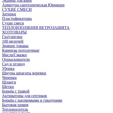
Экраны для ванн
Арматура сантехническая Юникорн
СУХИЕ СМЕСИ
Затирки
Пластификаторы
Сухие смеси
ТЕПЛОИЗОЛЯЦИЯ ВЕТРОЗАЩИТА
ХОЗТОВАРЫ
Газ/горелки
100 мелочей
Зимние товары
Карнизы потолочные
Масла/Смазки
Опрыскиватели
Сад и огород
Уборка
Шнуры шпагаты веревки
Черенки
Шланги
Щетки
Борьба с травой
Активаторы для септиков
Борьба с насекомыми и грызунами
Бытовая химия
Теплоноситель