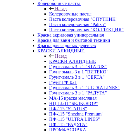
Колеровочные пасты
Назад
Колеровочные пасты
Паста колеровочная "СПУТНИК"
Паста колеровочная "Palizh"
Паста колеровочная "КОЛЛЕКЦИЯ"
Краска акриловая универсальная
Краска для ванн и бытовой техники
Краска для садовых деревьев
КРАСКИ АЛКИДНЫЕ
Назад
КРАСКИ АЛКИДНЫЕ
Грунт-эмаль 3 в 1 "STATUS"
Грунт эмаль 3 в 1 "ВИТЕКО"
Грунт-эмаль 3 в 1 "CERTA"
Грунт ГФ-021
Грунт-эмаль 3 в 1 "ULTRA LINES"
Грунт-эмаль 3 в 1 "РАДУГА"
МА-15 краска масляная
НЦ-132П "БЕЛКОЛОР"
ПФ-115 "STATUS"
ПФ-115 "Snezhna Premium"
ПФ-115 "ULTRA LINES"
ПФ-115 "РАДУГА"
ПРОМФАСОВКА