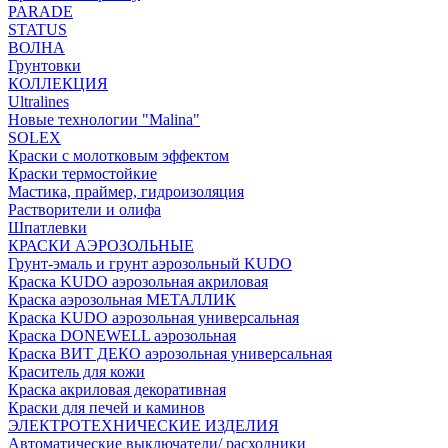
PARADE
STATUS
ВОЛНА
Грунтовки
КОЛЛЕКЦИЯ
Ultralines
Новые технологии "Malina"
SOLEX
Краски с молотковым эффектом
Краски термостойкие
Мастика, праймер, гидроизоляция
Растворители и олифа
Шпатлевки
КРАСКИ АЭРОЗОЛЬНЫЕ
Грунт-эмаль и грунт аэрозольный KUDO
Краска KUDO аэрозольная акриловая
Краска аэрозольная МЕТАЛЛИК
Краска KUDO аэрозольная универсальная
Краска DONEWELL аэрозольная
Краска ВИТ ДЕКО аэрозольная универсальная
Краситель для кожи
Краска акриловая декоративная
Краски для печей и каминов
ЭЛЕКТРОТЕХНИЧЕСКИЕ ИЗДЕЛИЯ
Автоматические выключатели/ расходники