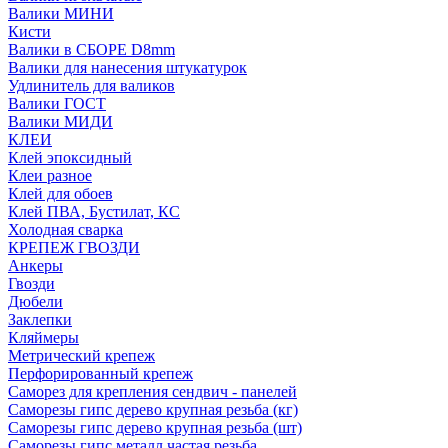
Валики МИНИ
Кисти
Валики в СБОРЕ D8mm
Валики для нанесения штукатурок
Удлинитель для валиков
Валики ГОСТ
Валики МИДИ
КЛЕИ
Клей эпоксидный
Клеи разное
Клей для обоев
Клей ПВА, Бустилат, КС
Холодная сварка
КРЕПЕЖ ГВОЗДИ
Анкеры
Гвозди
Дюбели
Заклепки
Кляймеры
Метрический крепеж
Перфорированный крепеж
Саморез для крепления сендвич - панелей
Саморезы гипс дерево крупная резьба (кг)
Саморезы гипс дерево крупная резьба (шт)
Саморезы гипс металл частая резьба