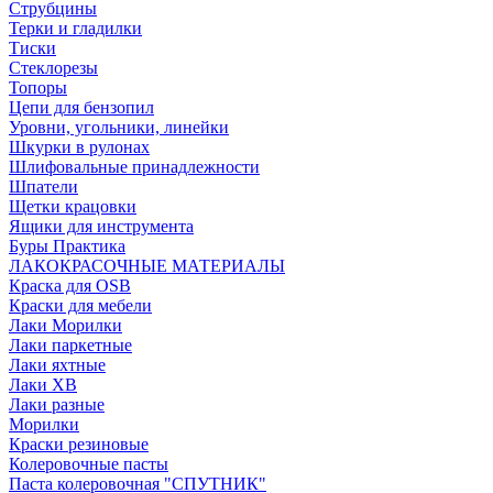
Струбцины
Терки и гладилки
Тиски
Стеклорезы
Топоры
Цепи для бензопил
Уровни, угольники, линейки
Шкурки в рулонах
Шлифовальные принадлежности
Шпатели
Щетки крацовки
Ящики для инструмента
Буры Практика
ЛАКОКРАСОЧНЫЕ МАТЕРИАЛЫ
Краска для OSB
Краски для мебели
Лаки Морилки
Лаки паркетные
Лаки яхтные
Лаки ХВ
Лаки разные
Морилки
Краски резиновые
Колеровочные пасты
Паста колеровочная "СПУТНИК"