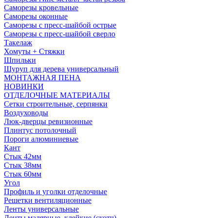
Саморезы кровельные
Саморезы оконные
Саморезы с пресс-шайбой острые
Саморезы с пресс-шайбой сверло
Такелаж
Хомуты + Стяжки
Шпильки
Шуруп для дерева универсальный
МОНТАЖНАЯ ПЕНА
НОВИНКИ
ОТДЕЛОЧНЫЕ МАТЕРИАЛЫ
Сетки строительные, серпянки
Воздуховоды
Люк-дверцы ревизионные
Плинтус потолочный
Пороги алюминиевые
Кант
Стык 42мм
Стык 38мм
Стык 60мм
Угол
Профиль и уголки отделочные
Решетки вентиляционные
Ленты универсальные
Ленты малярные, клейкие (скотч)