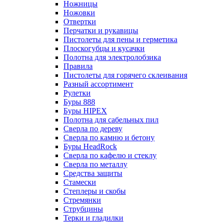
Ножницы
Ножовки
Отвертки
Перчатки и рукавицы
Пистолеты для пены и герметика
Плоскогубцы и кусачки
Полотна для электролобзика
Правила
Пистолеты для горячего склеивания
Разный ассортимент
Рулетки
Буры 888
Буры HIPEX
Полотна для сабельных пил
Сверла по дереву
Сверла по камню и бетону
Буры HeadRock
Сверла по кафелю и стеклу
Сверла по металлу
Средства защиты
Стамески
Степлеры и скобы
Стремянки
Струбцины
Терки и гладилки