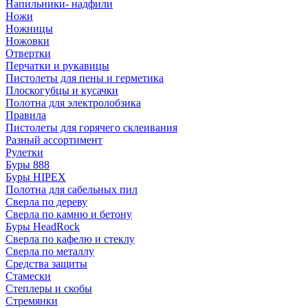
Напильники- надфили
Ножи
Ножницы
Ножовки
Отвертки
Перчатки и рукавицы
Пистолеты для пены и герметика
Плоскогубцы и кусачки
Полотна для электролобзика
Правила
Пистолеты для горячего склеивания
Разный ассортимент
Рулетки
Буры 888
Буры HIPEX
Полотна для сабельных пил
Сверла по дереву
Сверла по камню и бетону
Буры HeadRock
Сверла по кафелю и стеклу
Сверла по металлу
Средства защиты
Стамески
Степлеры и скобы
Стремянки