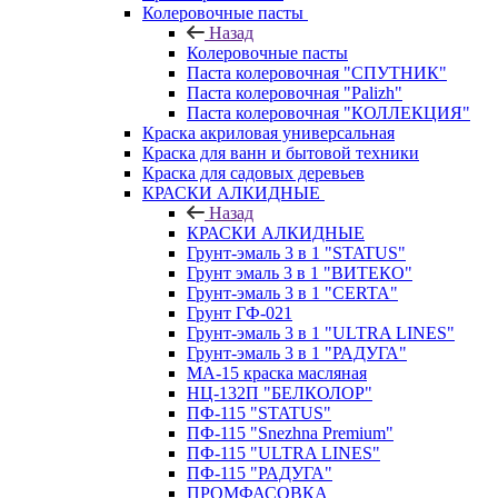
Колеровочные пасты
Назад
Колеровочные пасты
Паста колеровочная "СПУТНИК"
Паста колеровочная "Palizh"
Паста колеровочная "КОЛЛЕКЦИЯ"
Краска акриловая универсальная
Краска для ванн и бытовой техники
Краска для садовых деревьев
КРАСКИ АЛКИДНЫЕ
Назад
КРАСКИ АЛКИДНЫЕ
Грунт-эмаль 3 в 1 "STATUS"
Грунт эмаль 3 в 1 "ВИТЕКО"
Грунт-эмаль 3 в 1 "CERTA"
Грунт ГФ-021
Грунт-эмаль 3 в 1 "ULTRA LINES"
Грунт-эмаль 3 в 1 "РАДУГА"
МА-15 краска масляная
НЦ-132П "БЕЛКОЛОР"
ПФ-115 "STATUS"
ПФ-115 "Snezhna Premium"
ПФ-115 "ULTRA LINES"
ПФ-115 "РАДУГА"
ПРОМФАСОВКА