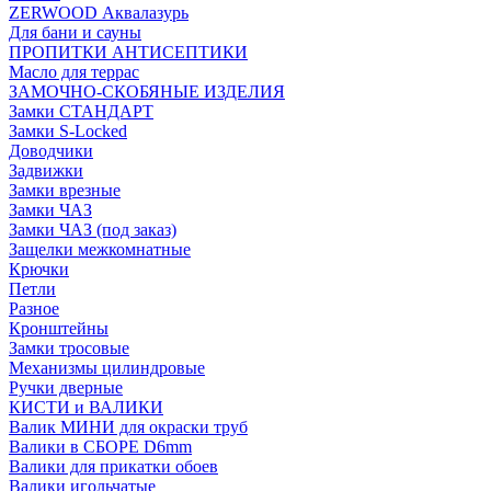
ZERWOOD Аквалазурь
Для бани и сауны
ПРОПИТКИ АНТИСЕПТИКИ
Масло для террас
ЗАМОЧНО-СКОБЯНЫЕ ИЗДЕЛИЯ
Замки СТАНДАРТ
Замки S-Locked
Доводчики
Задвижки
Замки врезные
Замки ЧАЗ
Замки ЧАЗ (под заказ)
Защелки межкомнатные
Крючки
Петли
Разное
Кронштейны
Замки тросовые
Механизмы цилиндровые
Ручки дверные
КИСТИ и ВАЛИКИ
Валик МИНИ для окраски труб
Валики в СБОРЕ D6mm
Валики для прикатки обоев
Валики игольчатые