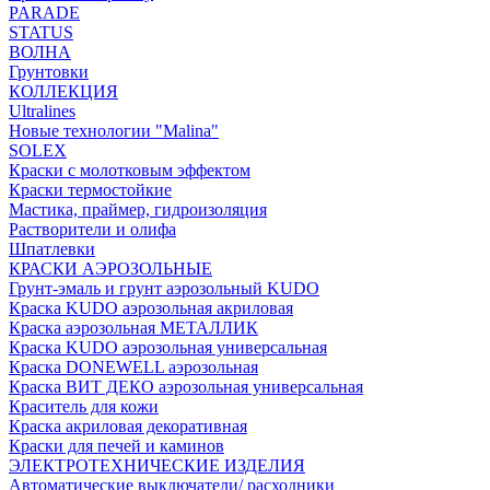
PARADE
STATUS
ВОЛНА
Грунтовки
КОЛЛЕКЦИЯ
Ultralines
Новые технологии "Malina"
SOLEX
Краски с молотковым эффектом
Краски термостойкие
Мастика, праймер, гидроизоляция
Растворители и олифа
Шпатлевки
КРАСКИ АЭРОЗОЛЬНЫЕ
Грунт-эмаль и грунт аэрозольный KUDO
Краска KUDO аэрозольная акриловая
Краска аэрозольная МЕТАЛЛИК
Краска KUDO аэрозольная универсальная
Краска DONEWELL аэрозольная
Краска ВИТ ДЕКО аэрозольная универсальная
Краситель для кожи
Краска акриловая декоративная
Краски для печей и каминов
ЭЛЕКТРОТЕХНИЧЕСКИЕ ИЗДЕЛИЯ
Автоматические выключатели/ расходники