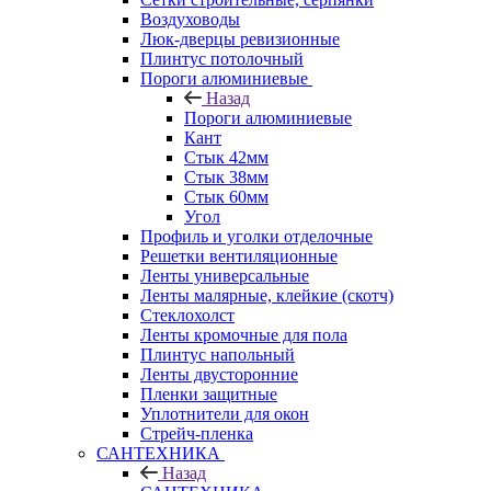
Воздуховоды
Люк-дверцы ревизионные
Плинтус потолочный
Пороги алюминиевые
Назад
Пороги алюминиевые
Кант
Стык 42мм
Стык 38мм
Стык 60мм
Угол
Профиль и уголки отделочные
Решетки вентиляционные
Ленты универсальные
Ленты малярные, клейкие (скотч)
Стеклохолст
Ленты кромочные для пола
Плинтус напольный
Ленты двусторонние
Пленки защитные
Уплотнители для окон
Стрейч-пленка
САНТЕХНИКА
Назад