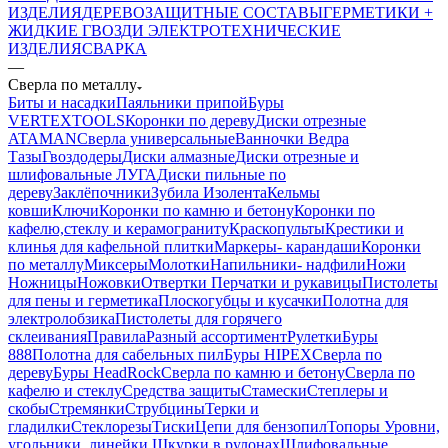
ИЗДЕЛИЯ
ДЕРЕВОЗАЩИТНЫЕ СОСТАВЫ
ГЕРМЕТИКИ +
ЖИДКИЕ ГВОЗДИ
ЭЛЕКТРОТЕХНИЧЕСКИЕ
ИЗДЕЛИЯ
СВАРКА
—
Сверла по металлу
Биты и насадки
Паяльники припой
Буры
VERTEXTOOLS
Коронки по дереву
Диски отрезные
ATAMAN
Сверла универсальные
Ванночки Ведра
Тазы
Гвоздодеры
Диски алмазные
Диски отрезные и
шлифовальные ЛУГА
Диски пильные по
дереву
Заклёпочники
Зубила
Изолента
Кельмы
ковши
Ключи
Коронки по камню и бетону
Коронки по
кафелю,стеклу и керамограниту
Краскопульты
Крестики и
клинья для кафельной плитки
Маркеры- карандаши
Коронки
по металлу
Миксеры
Молотки
Напильники- надфили
Ножи
Ножницы
Ножовки
Отвертки
Перчатки и рукавицы
Пистолеты
для пены и герметика
Плоскогубцы и кусачки
Полотна для
электролобзика
Пистолеты для горячего
склеивания
Правила
Разный ассортимент
Рулетки
Буры
888
Полотна для сабельных пил
Буры HIPEX
Сверла по
дереву
Буры HeadRock
Сверла по камню и бетону
Сверла по
кафелю и стеклу
Средства защиты
Стамески
Степлеры и
скобы
Стремянки
Струбцины
Терки и
гладилки
Стеклорезы
Тиски
Цепи для бензопил
Топоры
Уровни,
угольники, линейки
Шкурки в рулонах
Шлифовальные