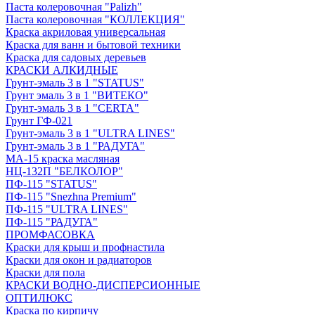
Паста колеровочная "Palizh"
Паста колеровочная "КОЛЛЕКЦИЯ"
Краска акриловая универсальная
Краска для ванн и бытовой техники
Краска для садовых деревьев
КРАСКИ АЛКИДНЫЕ
Грунт-эмаль 3 в 1 "STATUS"
Грунт эмаль 3 в 1 "ВИТЕКО"
Грунт-эмаль 3 в 1 "CERTA"
Грунт ГФ-021
Грунт-эмаль 3 в 1 "ULTRA LINES"
Грунт-эмаль 3 в 1 "РАДУГА"
МА-15 краска масляная
НЦ-132П "БЕЛКОЛОР"
ПФ-115 "STATUS"
ПФ-115 "Snezhna Premium"
ПФ-115 "ULTRA LINES"
ПФ-115 "РАДУГА"
ПРОМФАСОВКА
Краски для крыш и профнастила
Краски для окон и радиаторов
Краски для пола
КРАСКИ ВОДНО-ДИСПЕРСИОННЫЕ
ОПТИЛЮКС
Краска по кирпичу