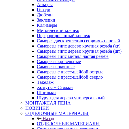
Анкеры
Гвозди
Дюбели
Заклепки
Кляймеры
Метрический крепеж
Перфорированный крепеж
Саморез для крепления сендвич - панелей
Саморезы гипс дерево крупная резьба (кг)
Саморезы гипс дерево крупная резьба (шт)
Саморезы гипс металл частая резьба
Саморезы кровельные
Саморезы оконные
Саморезы с пресс-шайбой острые
Саморезы с пресс-шайбой сверло
Такелаж
Хомуты + Стяжки
Шпильки
Шуруп для дерева универсальный
МОНТАЖНАЯ ПЕНА
НОВИНКИ
ОТДЕЛОЧНЫЕ МАТЕРИАЛЫ
Назад
ОТДЕЛОЧНЫЕ МАТЕРИАЛЫ
Сетки строительные, серпянки