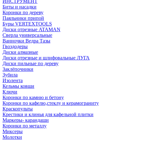
ИНСТРУМЕНТ
Биты и насадки
Коронки по дереву
Паяльники припой
Буры VERTEXTOOLS
Диски отрезные ATAMAN
Сверла универсальные
Ванночки Ведра Тазы
Гвоздодеры
Диски алмазные
Диски отрезные и шлифовальные ЛУГА
Диски пильные по дереву
Заклёпочники
Зубила
Изолента
Кельмы ковши
Ключи
Коронки по камню и бетону
Коронки по кафелю,стеклу и керамограниту
Краскопульты
Крестики и клинья для кафельной плитки
Маркеры- карандаши
Коронки по металлу
Миксеры
Молотки