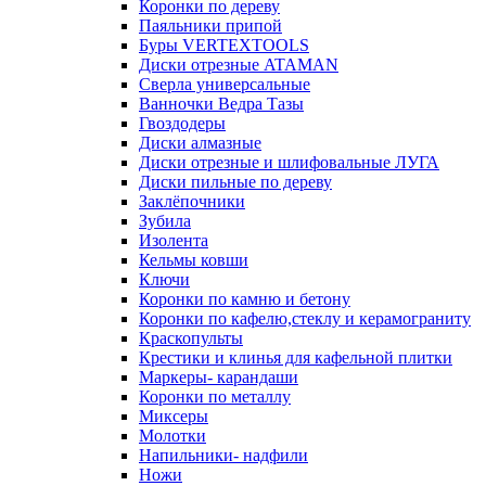
Коронки по дереву
Паяльники припой
Буры VERTEXTOOLS
Диски отрезные ATAMAN
Сверла универсальные
Ванночки Ведра Тазы
Гвоздодеры
Диски алмазные
Диски отрезные и шлифовальные ЛУГА
Диски пильные по дереву
Заклёпочники
Зубила
Изолента
Кельмы ковши
Ключи
Коронки по камню и бетону
Коронки по кафелю,стеклу и керамограниту
Краскопульты
Крестики и клинья для кафельной плитки
Маркеры- карандаши
Коронки по металлу
Миксеры
Молотки
Напильники- надфили
Ножи