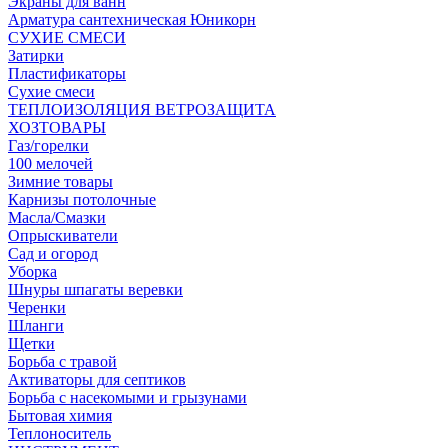
Экраны для ванн
Арматура сантехническая Юникорн
СУХИЕ СМЕСИ
Затирки
Пластификаторы
Сухие смеси
ТЕПЛОИЗОЛЯЦИЯ ВЕТРОЗАЩИТА
ХОЗТОВАРЫ
Газ/горелки
100 мелочей
Зимние товары
Карнизы потолочные
Масла/Смазки
Опрыскиватели
Сад и огород
Уборка
Шнуры шпагаты веревки
Черенки
Шланги
Щетки
Борьба с травой
Активаторы для септиков
Борьба с насекомыми и грызунами
Бытовая химия
Теплоноситель