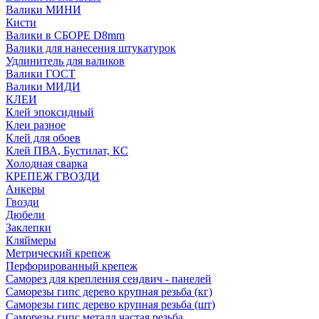
Валики МИНИ
Кисти
Валики в СБОРЕ D8mm
Валики для нанесения штукатурок
Удлинитель для валиков
Валики ГОСТ
Валики МИДИ
КЛЕИ
Клей эпоксидный
Клеи разное
Клей для обоев
Клей ПВА, Бустилат, КС
Холодная сварка
КРЕПЕЖ ГВОЗДИ
Анкеры
Гвозди
Дюбели
Заклепки
Кляймеры
Метрический крепеж
Перфорированный крепеж
Саморез для крепления сендвич - панелей
Саморезы гипс дерево крупная резьба (кг)
Саморезы гипс дерево крупная резьба (шт)
Саморезы гипс металл частая резьба