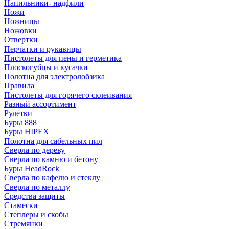
Напильники- надфили
Ножи
Ножницы
Ножовки
Отвертки
Перчатки и рукавицы
Пистолеты для пены и герметика
Плоскогубцы и кусачки
Полотна для электролобзика
Правила
Пистолеты для горячего склеивания
Разный ассортимент
Рулетки
Буры 888
Буры HIPEX
Полотна для сабельных пил
Сверла по дереву
Сверла по камню и бетону
Буры HeadRock
Сверла по кафелю и стеклу
Сверла по металлу
Средства защиты
Стамески
Степлеры и скобы
Стремянки