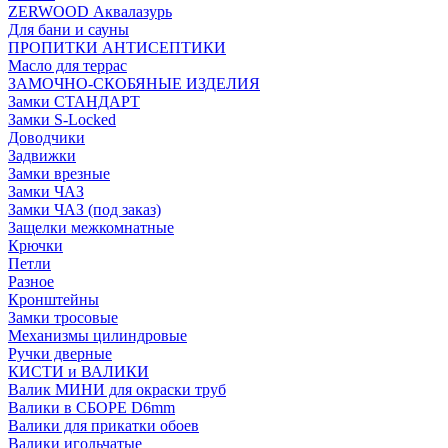
ZERWOOD Аквалазурь
Для бани и сауны
ПРОПИТКИ АНТИСЕПТИКИ
Масло для террас
ЗАМОЧНО-СКОБЯНЫЕ ИЗДЕЛИЯ
Замки СТАНДАРТ
Замки S-Locked
Доводчики
Задвижки
Замки врезные
Замки ЧАЗ
Замки ЧАЗ (под заказ)
Защелки межкомнатные
Крючки
Петли
Разное
Кронштейны
Замки тросовые
Механизмы цилиндровые
Ручки дверные
КИСТИ и ВАЛИКИ
Валик МИНИ для окраски труб
Валики в СБОРЕ D6mm
Валики для прикатки обоев
Валики игольчатые