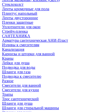
Стеклохолст
Ленты кромочные для пола
Плинтус напольный
Ленты двусторонние
Пленки защитные
Уплотнители для окон
Стрейч-пленка
САНТЕХНИКА
Арматура сантехническая АНИ-Пласт
Изливы к смесителям
Канализация
Карнизы и шторки для ванной
Краны
Лейки для душа
Подводка для воды
Шланги для газа
Подводка к смесителю
Разное
Смесители для ванной
Смесители для кухни
Трапы
Трос сантехнический
Шланги для душа
Шланги для стиральной машины