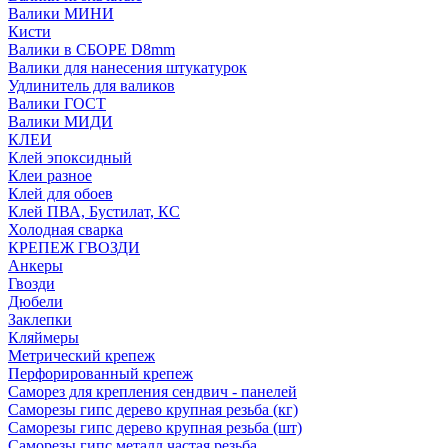
Валики МИНИ
Кисти
Валики в СБОРЕ D8mm
Валики для нанесения штукатурок
Удлинитель для валиков
Валики ГОСТ
Валики МИДИ
КЛЕИ
Клей эпоксидный
Клеи разное
Клей для обоев
Клей ПВА, Бустилат, КС
Холодная сварка
КРЕПЕЖ ГВОЗДИ
Анкеры
Гвозди
Дюбели
Заклепки
Кляймеры
Метрический крепеж
Перфорированный крепеж
Саморез для крепления сендвич - панелей
Саморезы гипс дерево крупная резьба (кг)
Саморезы гипс дерево крупная резьба (шт)
Саморезы гипс металл частая резьба