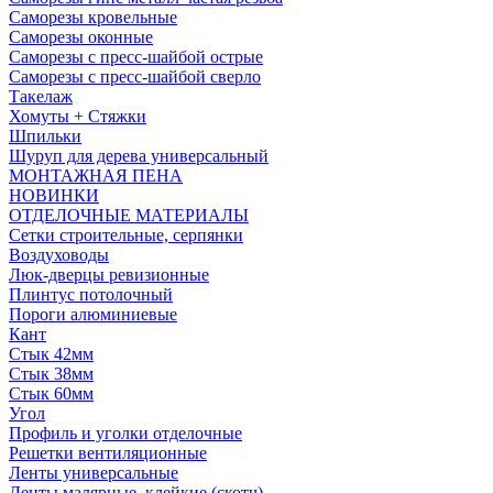
Саморезы кровельные
Саморезы оконные
Саморезы с пресс-шайбой острые
Саморезы с пресс-шайбой сверло
Такелаж
Хомуты + Стяжки
Шпильки
Шуруп для дерева универсальный
МОНТАЖНАЯ ПЕНА
НОВИНКИ
ОТДЕЛОЧНЫЕ МАТЕРИАЛЫ
Сетки строительные, серпянки
Воздуховоды
Люк-дверцы ревизионные
Плинтус потолочный
Пороги алюминиевые
Кант
Стык 42мм
Стык 38мм
Стык 60мм
Угол
Профиль и уголки отделочные
Решетки вентиляционные
Ленты универсальные
Ленты малярные, клейкие (скотч)