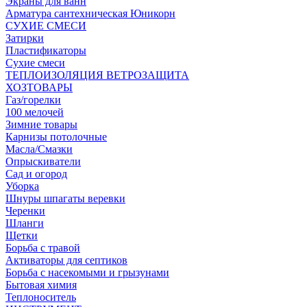
Экраны для ванн
Арматура сантехническая Юникорн
СУХИЕ СМЕСИ
Затирки
Пластификаторы
Сухие смеси
ТЕПЛОИЗОЛЯЦИЯ ВЕТРОЗАЩИТА
ХОЗТОВАРЫ
Газ/горелки
100 мелочей
Зимние товары
Карнизы потолочные
Масла/Смазки
Опрыскиватели
Сад и огород
Уборка
Шнуры шпагаты веревки
Черенки
Шланги
Щетки
Борьба с травой
Активаторы для септиков
Борьба с насекомыми и грызунами
Бытовая химия
Теплоноситель