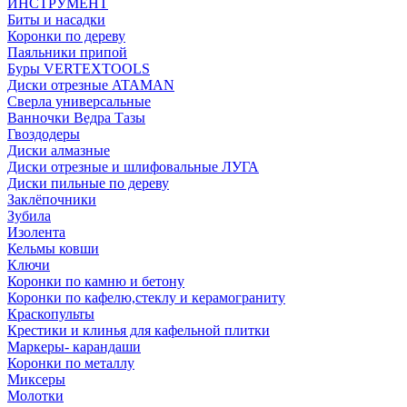
ИНСТРУМЕНТ
Биты и насадки
Коронки по дереву
Паяльники припой
Буры VERTEXTOOLS
Диски отрезные ATAMAN
Сверла универсальные
Ванночки Ведра Тазы
Гвоздодеры
Диски алмазные
Диски отрезные и шлифовальные ЛУГА
Диски пильные по дереву
Заклёпочники
Зубила
Изолента
Кельмы ковши
Ключи
Коронки по камню и бетону
Коронки по кафелю,стеклу и керамограниту
Краскопульты
Крестики и клинья для кафельной плитки
Маркеры- карандаши
Коронки по металлу
Миксеры
Молотки