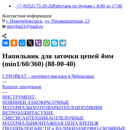
+7 (8352) 73-26-26
Работаем по будням с 8:00 до 17:00
Контактная информация
г. Новочебоксарск, ул. Промышленная, 23
stroybat21@mail.ru
Напильник для заточки цепей 4мм
(min1/60/360) (88-00-40)
СТРОЙБАТ – интернет-магазин в Чебоксарах
—
Каталог продукции
—
ИНСТРУМЕНТ
НОВИНКИ
ЛАКОКРАСОЧНЫЕ
МАТЕРИАЛЫ
ХОЗТОВАРЫ
ТЕПЛОИЗОЛЯЦИЯ
ВЕТРОЗАЩИТА
СУХИЕ
СМЕСИ
САНТЕХНИКА
ОТДЕЛОЧНЫЕ
МАТЕРИАЛЫ
МОНТАЖНАЯ ПЕНА
КРЕПЕЖ
ГВОЗДИ
КЛЕИ
КИСТИ и ВАЛИКИ
ЗАМОЧНО-СКОБЯНЫЕ