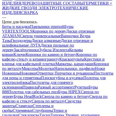
ИЗДЕЛИЯ
ДЕРЕВОЗАЩИТНЫЕ СОСТАВЫ
ГЕРМЕТИКИ +
ЖИДКИЕ ГВОЗДИ
ЭЛЕКТРОТЕХНИЧЕСКИЕ
ИЗДЕЛИЯ
СВАРКА
—
Цепи для бензопил
Биты и насадки
Паяльники припой
Буры
VERTEXTOOLS
Коронки по дереву
Диски отрезные
ATAMAN
Сверла универсальные
Ванночки Ведра
Тазы
Гвоздодеры
Диски алмазные
Диски отрезные и
шлифовальные ЛУГА
Диски пильные по
дереву
Заклёпочники
Зубила
Изолента
Кельмы
ковши
Ключи
Коронки по камню и бетону
Коронки по
кафелю,стеклу и керамограниту
Краскопульты
Крестики и
клинья для кафельной плитки
Маркеры- карандаши
Коронки
по металлу
Миксеры
Молотки
Напильники- надфили
Ножи
Ножницы
Ножовки
Отвертки
Перчатки и рукавицы
Пистолеты
для пены и герметика
Плоскогубцы и кусачки
Полотна для
электролобзика
Пистолеты для горячего
склеивания
Правила
Разный ассортимент
Рулетки
Буры
888
Полотна для сабельных пил
Буры HIPEX
Сверла по
дереву
Буры HeadRock
Сверла по камню и бетону
Сверла по
кафелю и стеклу
Сверла по металлу
Средства
защиты
Стамески
Степлеры и
скобы
Стремянки
Струбцины
Терки и
гладилки
Стеклорезы
Тиски
Топоры
Уровни, угольники,