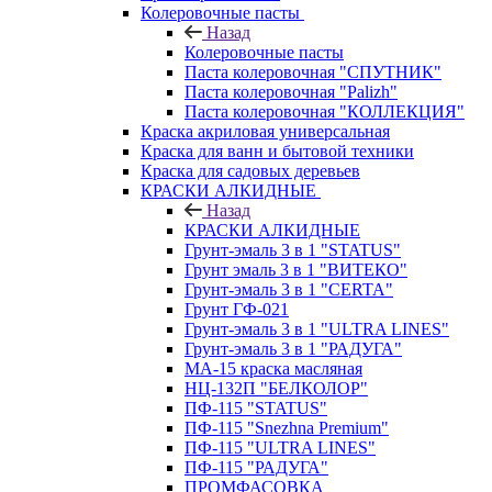
Колеровочные пасты
Назад
Колеровочные пасты
Паста колеровочная "СПУТНИК"
Паста колеровочная "Palizh"
Паста колеровочная "КОЛЛЕКЦИЯ"
Краска акриловая универсальная
Краска для ванн и бытовой техники
Краска для садовых деревьев
КРАСКИ АЛКИДНЫЕ
Назад
КРАСКИ АЛКИДНЫЕ
Грунт-эмаль 3 в 1 "STATUS"
Грунт эмаль 3 в 1 "ВИТЕКО"
Грунт-эмаль 3 в 1 "CERTA"
Грунт ГФ-021
Грунт-эмаль 3 в 1 "ULTRA LINES"
Грунт-эмаль 3 в 1 "РАДУГА"
МА-15 краска масляная
НЦ-132П "БЕЛКОЛОР"
ПФ-115 "STATUS"
ПФ-115 "Snezhna Premium"
ПФ-115 "ULTRA LINES"
ПФ-115 "РАДУГА"
ПРОМФАСОВКА