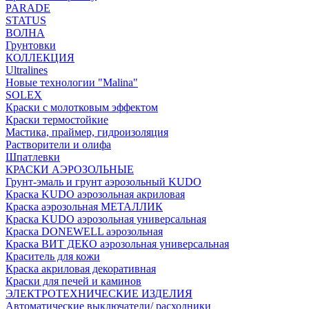
PARADE
STATUS
ВОЛНА
Грунтовки
КОЛЛЕКЦИЯ
Ultralines
Новые технологии "Malina"
SOLEX
Краски с молотковым эффектом
Краски термостойкие
Мастика, праймер, гидроизоляция
Растворители и олифа
Шпатлевки
КРАСКИ АЭРОЗОЛЬНЫЕ
Грунт-эмаль и грунт аэрозольный KUDO
Краска KUDO аэрозольная акриловая
Краска аэрозольная МЕТАЛЛИК
Краска KUDO аэрозольная универсальная
Краска DONEWELL аэрозольная
Краска ВИТ ДЕКО аэрозольная универсальная
Краситель для кожи
Краска акриловая декоративная
Краски для печей и каминов
ЭЛЕКТРОТЕХНИЧЕСКИЕ ИЗДЕЛИЯ
Автоматические выключатели/ расходники