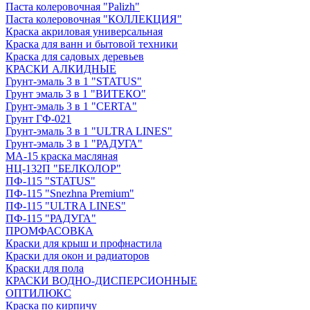
Паста колеровочная "Palizh"
Паста колеровочная "КОЛЛЕКЦИЯ"
Краска акриловая универсальная
Краска для ванн и бытовой техники
Краска для садовых деревьев
КРАСКИ АЛКИДНЫЕ
Грунт-эмаль 3 в 1 "STATUS"
Грунт эмаль 3 в 1 "ВИТЕКО"
Грунт-эмаль 3 в 1 "CERTA"
Грунт ГФ-021
Грунт-эмаль 3 в 1 "ULTRA LINES"
Грунт-эмаль 3 в 1 "РАДУГА"
МА-15 краска масляная
НЦ-132П "БЕЛКОЛОР"
ПФ-115 "STATUS"
ПФ-115 "Snezhna Premium"
ПФ-115 "ULTRA LINES"
ПФ-115 "РАДУГА"
ПРОМФАСОВКА
Краски для крыш и профнастила
Краски для окон и радиаторов
Краски для пола
КРАСКИ ВОДНО-ДИСПЕРСИОННЫЕ
ОПТИЛЮКС
Краска по кирпичу