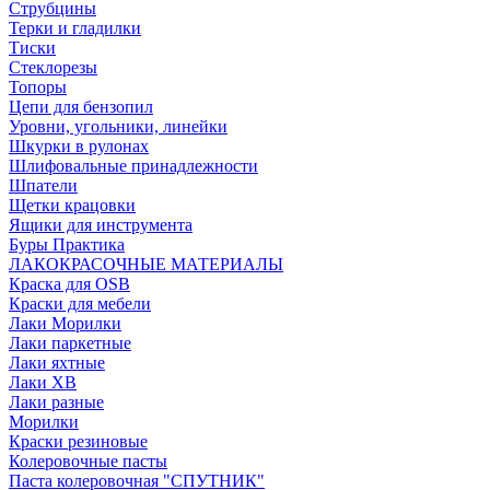
Струбцины
Терки и гладилки
Тиски
Стеклорезы
Топоры
Цепи для бензопил
Уровни, угольники, линейки
Шкурки в рулонах
Шлифовальные принадлежности
Шпатели
Щетки крацовки
Ящики для инструмента
Буры Практика
ЛАКОКРАСОЧНЫЕ МАТЕРИАЛЫ
Краска для OSB
Краски для мебели
Лаки Морилки
Лаки паркетные
Лаки яхтные
Лаки ХВ
Лаки разные
Морилки
Краски резиновые
Колеровочные пасты
Паста колеровочная "СПУТНИК"