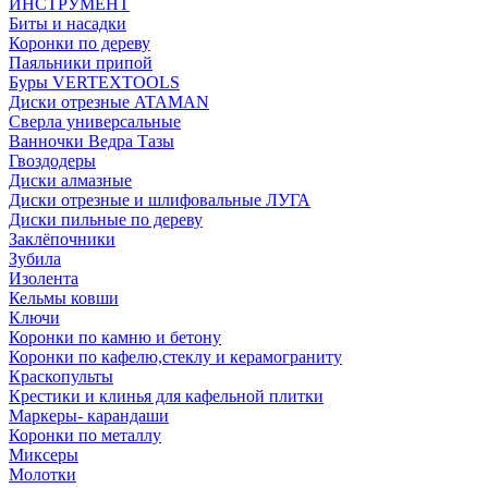
ИНСТРУМЕНТ
Биты и насадки
Коронки по дереву
Паяльники припой
Буры VERTEXTOOLS
Диски отрезные ATAMAN
Сверла универсальные
Ванночки Ведра Тазы
Гвоздодеры
Диски алмазные
Диски отрезные и шлифовальные ЛУГА
Диски пильные по дереву
Заклёпочники
Зубила
Изолента
Кельмы ковши
Ключи
Коронки по камню и бетону
Коронки по кафелю,стеклу и керамограниту
Краскопульты
Крестики и клинья для кафельной плитки
Маркеры- карандаши
Коронки по металлу
Миксеры
Молотки