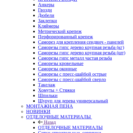
Анкеры
Гвозди
Дюбели
Заклепки
Кляймеры
Метрический крепеж
Перфорированный крепеж
Саморез для крепления сендвич - панелей
Саморезы гипс дерево крупная резьба (кг)
Саморезы гипс дерево крупная резьба (шт)
Саморезы гипс металл частая резьба
Саморезы кровельные
Саморезы оконные
Саморезы с пресс-шайбой острые
Саморезы с пресс-шайбой сверло
Такелаж
Хомуты + Стяжки
Шпильки
Шуруп для дерева универсальный
МОНТАЖНАЯ ПЕНА
НОВИНКИ
ОТДЕЛОЧНЫЕ МАТЕРИАЛЫ
Назад
ОТДЕЛОЧНЫЕ МАТЕРИАЛЫ
Сетки строительные, серпянки