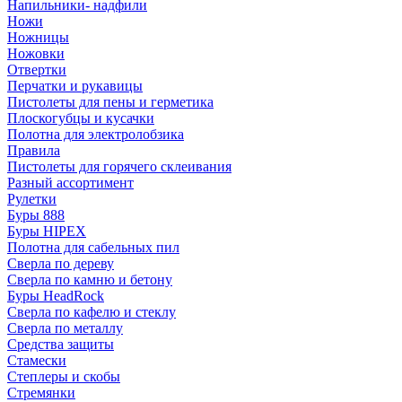
Напильники- надфили
Ножи
Ножницы
Ножовки
Отвертки
Перчатки и рукавицы
Пистолеты для пены и герметика
Плоскогубцы и кусачки
Полотна для электролобзика
Правила
Пистолеты для горячего склеивания
Разный ассортимент
Рулетки
Буры 888
Буры HIPEX
Полотна для сабельных пил
Сверла по дереву
Сверла по камню и бетону
Буры HeadRock
Сверла по кафелю и стеклу
Сверла по металлу
Средства защиты
Стамески
Степлеры и скобы
Стремянки