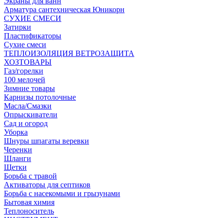
Экраны для ванн
Арматура сантехническая Юникорн
СУХИЕ СМЕСИ
Затирки
Пластификаторы
Сухие смеси
ТЕПЛОИЗОЛЯЦИЯ ВЕТРОЗАЩИТА
ХОЗТОВАРЫ
Газ/горелки
100 мелочей
Зимние товары
Карнизы потолочные
Масла/Смазки
Опрыскиватели
Сад и огород
Уборка
Шнуры шпагаты веревки
Черенки
Шланги
Щетки
Борьба с травой
Активаторы для септиков
Борьба с насекомыми и грызунами
Бытовая химия
Теплоноситель