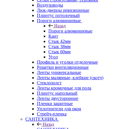
Воздуховоды
Люк-дверцы ревизионные
Плинтус потолочный
Пороги алюминиевые
Назад
Пороги алюминиевые
Кант
Стык 42мм
Стык 38мм
Стык 60мм
Угол
Профиль и уголки отделочные
Решетки вентиляционные
Ленты универсальные
Ленты малярные, клейкие (скотч)
Стеклохолст
Ленты кромочные для пола
Плинтус напольный
Ленты двусторонние
Пленки защитные
Уплотнители для окон
Стрейч-пленка
САНТЕХНИКА
Назад