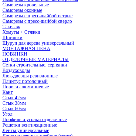
Саморезы кровельные
Саморезы оконные
Саморезы с пресс-шайбой острые
Саморезы с пресс-шайбой сверло
Такелаж
Хомуты + Стяжки
Шпильки
Шуруп для дерева универсальный
МОНТАЖНАЯ ПЕНА
НОВИНКИ
ОТДЕЛОЧНЫЕ МАТЕРИАЛЫ
Сетки строительные, серпянки
Воздуховоды
Люк-дверцы ревизионные
Плинтус потолочный
Пороги алюминиевые
Кант
Стык 42мм
Стык 38мм
Стык 60мм
Угол
Профиль и уголки отделочные
Решетки вентиляционные
Ленты универсальные
Ленты малярные, клейкие (скотч)