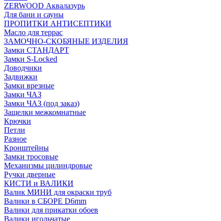
ZERWOOD Аквалазурь
Для бани и сауны
ПРОПИТКИ АНТИСЕПТИКИ
Масло для террас
ЗАМОЧНО-СКОБЯНЫЕ ИЗДЕЛИЯ
Замки СТАНДАРТ
Замки S-Locked
Доводчики
Задвижки
Замки врезные
Замки ЧАЗ
Замки ЧАЗ (под заказ)
Защелки межкомнатные
Крючки
Петли
Разное
Кронштейны
Замки тросовые
Механизмы цилиндровые
Ручки дверные
КИСТИ и ВАЛИКИ
Валик МИНИ для окраски труб
Валики в СБОРЕ D6mm
Валики для прикатки обоев
Валики игольчатые