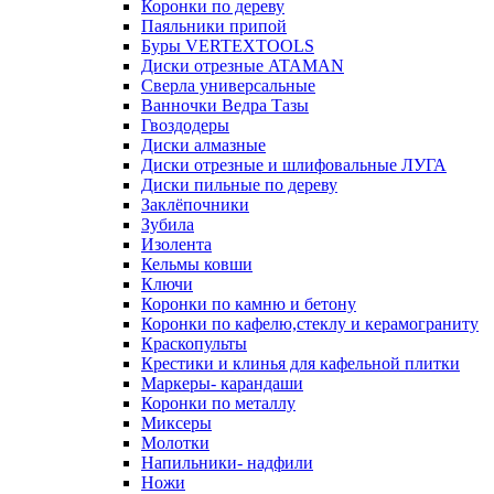
Коронки по дереву
Паяльники припой
Буры VERTEXTOOLS
Диски отрезные ATAMAN
Сверла универсальные
Ванночки Ведра Тазы
Гвоздодеры
Диски алмазные
Диски отрезные и шлифовальные ЛУГА
Диски пильные по дереву
Заклёпочники
Зубила
Изолента
Кельмы ковши
Ключи
Коронки по камню и бетону
Коронки по кафелю,стеклу и керамограниту
Краскопульты
Крестики и клинья для кафельной плитки
Маркеры- карандаши
Коронки по металлу
Миксеры
Молотки
Напильники- надфили
Ножи