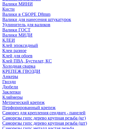
Валики МИНИ
Кисти
Валики в СБОРЕ D8mm
Валики для нанесения штукатурок
Удлинитель для валиков
Валики ГОСТ
Валики МИДИ
КЛЕИ
Клей эпоксидный
Клеи разное
Клей для обоев
Клей ПВА, Бустилат, КС
Холодная сварка
КРЕПЕЖ ГВОЗДИ
Анкеры
Гвозди
Дюбели
Заклепки
Кляймеры
Метрический крепеж
Перфорированный крепеж
Саморез для крепления сендвич - панелей
Саморезы гипс дерево крупная резьба (кг)
Саморезы гипс дерево крупная резьба (шт)
Саморезы гипс металл частая резьба