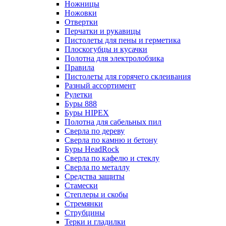
Ножницы
Ножовки
Отвертки
Перчатки и рукавицы
Пистолеты для пены и герметика
Плоскогубцы и кусачки
Полотна для электролобзика
Правила
Пистолеты для горячего склеивания
Разный ассортимент
Рулетки
Буры 888
Буры HIPEX
Полотна для сабельных пил
Сверла по дереву
Сверла по камню и бетону
Буры HeadRock
Сверла по кафелю и стеклу
Сверла по металлу
Средства защиты
Стамески
Степлеры и скобы
Стремянки
Струбцины
Терки и гладилки