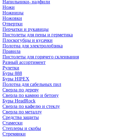
Напильники- надфили
Ножи
Ножницы
Ножовки
Отвертки
Перчатки и рукавицы
Пистолеты для пены и герметика
Плоскогубцы и кусачки
Полотна для электролобзика
Правила
Пистолеты для горячего склеивания
Разный ассортимент
Рулетки
Буры 888
Буры HIPEX
Полотна для сабельных пил
Сверла по дереву
Сверла по камню и бетону
Буры HeadRock
Сверла по кафелю и стеклу
Сверла по металлу
Средства защиты
Стамески
Степлеры и скобы
Стремянки