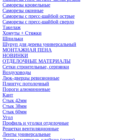
Саморезы кровельные
Саморезы оконные
Саморезы с пресс-шайбой острые
Саморезы с пресс-шайбой сверло
Такелаж
Хомуты + Стяжки
Шпильки
Шуруп для дерева универсальный
МОНТАЖНАЯ ПЕНА
НОВИНКИ
ОТДЕЛОЧНЫЕ МАТЕРИАЛЫ
Сетки строительные, серпянки
Воздуховоды
Люк-дверцы ревизионные
Плинтус потолочный
Пороги алюминиевые
Кант
Стык 42мм
Стык 38мм
Стык 60мм
Угол
Профиль и уголки отделочные
Решетки вентиляционные
Ленты универсальные
Ленты малярные, клейкие (скотч)