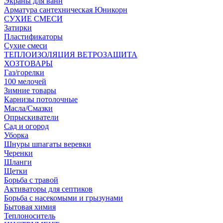
Экраны для ванн
Арматура сантехническая Юникорн
СУХИЕ СМЕСИ
Затирки
Пластификаторы
Сухие смеси
ТЕПЛОИЗОЛЯЦИЯ ВЕТРОЗАЩИТА
ХОЗТОВАРЫ
Газ/горелки
100 мелочей
Зимние товары
Карнизы потолочные
Масла/Смазки
Опрыскиватели
Сад и огород
Уборка
Шнуры шпагаты веревки
Черенки
Шланги
Щетки
Борьба с травой
Активаторы для септиков
Борьба с насекомыми и грызунами
Бытовая химия
Теплоноситель