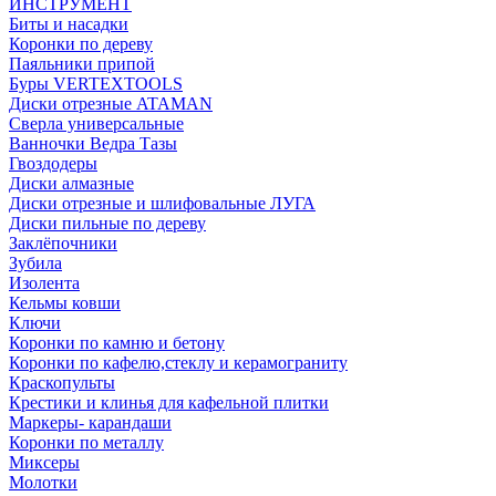
ИНСТРУМЕНТ
Биты и насадки
Коронки по дереву
Паяльники припой
Буры VERTEXTOOLS
Диски отрезные ATAMAN
Сверла универсальные
Ванночки Ведра Тазы
Гвоздодеры
Диски алмазные
Диски отрезные и шлифовальные ЛУГА
Диски пильные по дереву
Заклёпочники
Зубила
Изолента
Кельмы ковши
Ключи
Коронки по камню и бетону
Коронки по кафелю,стеклу и керамограниту
Краскопульты
Крестики и клинья для кафельной плитки
Маркеры- карандаши
Коронки по металлу
Миксеры
Молотки