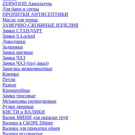
ZERWOOD Аквалазурь
Для бани и сауны
ПРОПИТКИ АНТИСЕПТИКИ
Масло для террас
ЗАМОЧНО-СКОБЯНЫЕ ИЗДЕЛИЯ
Замки СТАНДАРТ
Замки S-Locked
Доводчики
Задвижки
Замки врезные
Замки ЧАЗ
Замки ЧАЗ (под заказ)
Защелки межкомнатные
Крючки
Петли
Разное
Кронштейны
Замки тросовые
Механизмы цилиндровые
Ручки дверные
КИСТИ и ВАЛИКИ
Валик МИНИ для окраски труб
Валики в СБОРЕ D6mm
Валики для прикатки обоев
Валики игольчатые