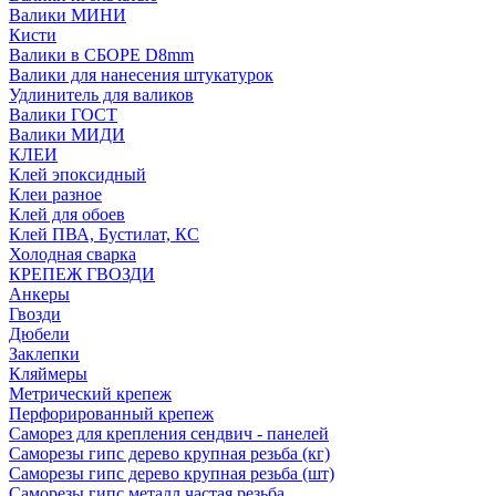
Валики МИНИ
Кисти
Валики в СБОРЕ D8mm
Валики для нанесения штукатурок
Удлинитель для валиков
Валики ГОСТ
Валики МИДИ
КЛЕИ
Клей эпоксидный
Клеи разное
Клей для обоев
Клей ПВА, Бустилат, КС
Холодная сварка
КРЕПЕЖ ГВОЗДИ
Анкеры
Гвозди
Дюбели
Заклепки
Кляймеры
Метрический крепеж
Перфорированный крепеж
Саморез для крепления сендвич - панелей
Саморезы гипс дерево крупная резьба (кг)
Саморезы гипс дерево крупная резьба (шт)
Саморезы гипс металл частая резьба