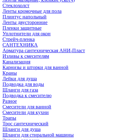
Стеклохолст
Ленты кромочные для пола
Плинтус напольный
Ленты двусторонние
Пленки защитные
Уплотнители для окон
Стрейч-пленка
САНТЕХНИКА
Арматура сантехническая АНИ-Пласт
Изливы к смесителям
Канализация
Карнизы и шторки для ванной
Краны
Лейки для душа
Подводка для воды
Шланги для газа
Подводка к смесителю
Разное
Смесители для ванной
Смесители для кухни
Трапы
Трос сантехнический
Шланги для душа
Шланги для стиральной машины