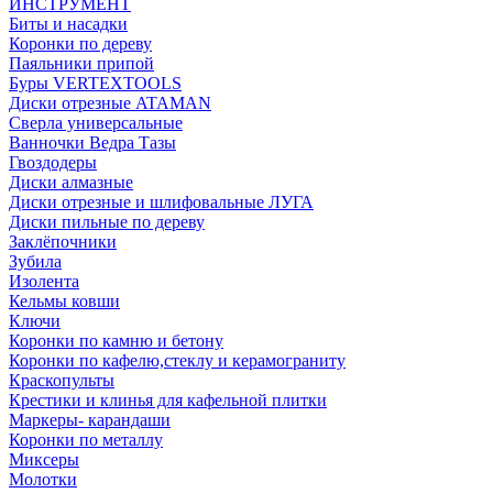
ИНСТРУМЕНТ
Биты и насадки
Коронки по дереву
Паяльники припой
Буры VERTEXTOOLS
Диски отрезные ATAMAN
Сверла универсальные
Ванночки Ведра Тазы
Гвоздодеры
Диски алмазные
Диски отрезные и шлифовальные ЛУГА
Диски пильные по дереву
Заклёпочники
Зубила
Изолента
Кельмы ковши
Ключи
Коронки по камню и бетону
Коронки по кафелю,стеклу и керамограниту
Краскопульты
Крестики и клинья для кафельной плитки
Маркеры- карандаши
Коронки по металлу
Миксеры
Молотки