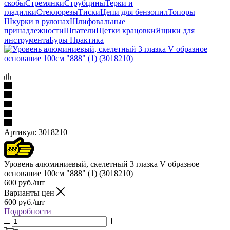
скобы
Стремянки
Струбцины
Терки и
гладилки
Стеклорезы
Тиски
Цепи для бензопил
Топоры
Шкурки в рулонах
Шлифовальные
принадлежности
Шпатели
Щетки крацовки
Ящики для
инструмента
Буры Практика
Артикул:
3018210
Уровень алюминиевый, скелетный 3 глазка V образное
основание 100см "888" (1) (3018210)
600
руб.
/шт
Варианты цен
600
руб.
/шт
Подробности