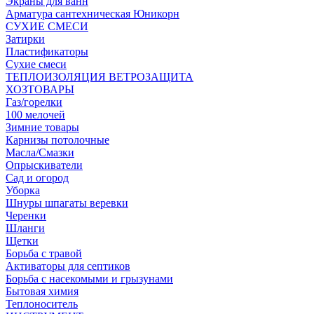
Экраны для ванн
Арматура сантехническая Юникорн
СУХИЕ СМЕСИ
Затирки
Пластификаторы
Сухие смеси
ТЕПЛОИЗОЛЯЦИЯ ВЕТРОЗАЩИТА
ХОЗТОВАРЫ
Газ/горелки
100 мелочей
Зимние товары
Карнизы потолочные
Масла/Смазки
Опрыскиватели
Сад и огород
Уборка
Шнуры шпагаты веревки
Черенки
Шланги
Щетки
Борьба с травой
Активаторы для септиков
Борьба с насекомыми и грызунами
Бытовая химия
Теплоноситель