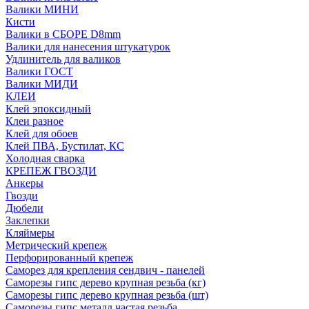
Валики МИНИ
Кисти
Валики в СБОРЕ D8mm
Валики для нанесения штукатурок
Удлинитель для валиков
Валики ГОСТ
Валики МИДИ
КЛЕИ
Клей эпоксидный
Клеи разное
Клей для обоев
Клей ПВА, Бустилат, КС
Холодная сварка
КРЕПЕЖ ГВОЗДИ
Анкеры
Гвозди
Дюбели
Заклепки
Кляймеры
Метрический крепеж
Перфорированный крепеж
Саморез для крепления сендвич - панелей
Саморезы гипс дерево крупная резьба (кг)
Саморезы гипс дерево крупная резьба (шт)
Саморезы гипс металл частая резьба