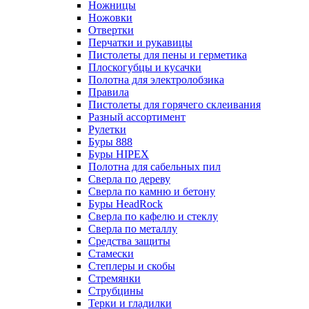
Ножницы
Ножовки
Отвертки
Перчатки и рукавицы
Пистолеты для пены и герметика
Плоскогубцы и кусачки
Полотна для электролобзика
Правила
Пистолеты для горячего склеивания
Разный ассортимент
Рулетки
Буры 888
Буры HIPEX
Полотна для сабельных пил
Сверла по дереву
Сверла по камню и бетону
Буры HeadRock
Сверла по кафелю и стеклу
Сверла по металлу
Средства защиты
Стамески
Степлеры и скобы
Стремянки
Струбцины
Терки и гладилки