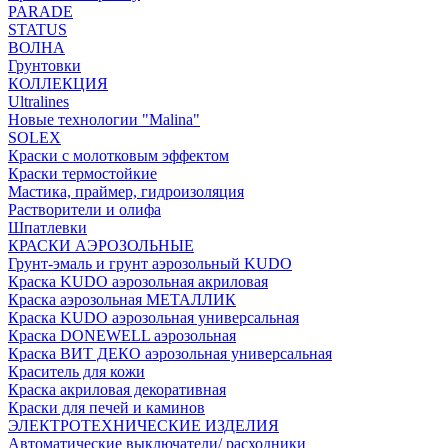
PARADE
STATUS
ВОЛНА
Грунтовки
КОЛЛЕКЦИЯ
Ultralines
Новые технологии "Malina"
SOLEX
Краски с молотковым эффектом
Краски термостойкие
Мастика, праймер, гидроизоляция
Растворители и олифа
Шпатлевки
КРАСКИ АЭРОЗОЛЬНЫЕ
Грунт-эмаль и грунт аэрозольный KUDO
Краска KUDO аэрозольная акриловая
Краска аэрозольная МЕТАЛЛИК
Краска KUDO аэрозольная универсальная
Краска DONEWELL аэрозольная
Краска ВИТ ДЕКО аэрозольная универсальная
Краситель для кожи
Краска акриловая декоративная
Краски для печей и каминов
ЭЛЕКТРОТЕХНИЧЕСКИЕ ИЗДЕЛИЯ
Автоматические выключатели/ расходники