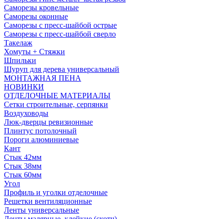
Саморезы кровельные
Саморезы оконные
Саморезы с пресс-шайбой острые
Саморезы с пресс-шайбой сверло
Такелаж
Хомуты + Стяжки
Шпильки
Шуруп для дерева универсальный
МОНТАЖНАЯ ПЕНА
НОВИНКИ
ОТДЕЛОЧНЫЕ МАТЕРИАЛЫ
Сетки строительные, серпянки
Воздуховоды
Люк-дверцы ревизионные
Плинтус потолочный
Пороги алюминиевые
Кант
Стык 42мм
Стык 38мм
Стык 60мм
Угол
Профиль и уголки отделочные
Решетки вентиляционные
Ленты универсальные
Ленты малярные, клейкие (скотч)