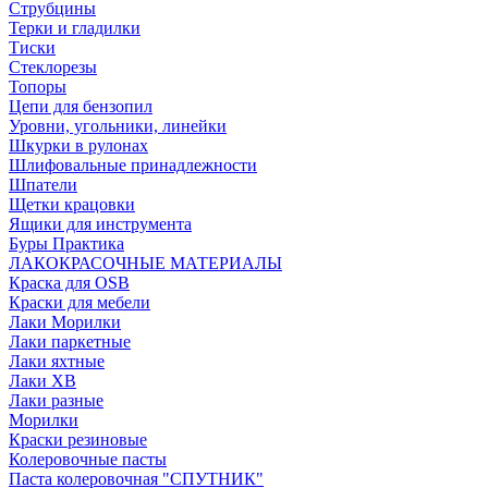
Струбцины
Терки и гладилки
Тиски
Стеклорезы
Топоры
Цепи для бензопил
Уровни, угольники, линейки
Шкурки в рулонах
Шлифовальные принадлежности
Шпатели
Щетки крацовки
Ящики для инструмента
Буры Практика
ЛАКОКРАСОЧНЫЕ МАТЕРИАЛЫ
Краска для OSB
Краски для мебели
Лаки Морилки
Лаки паркетные
Лаки яхтные
Лаки ХВ
Лаки разные
Морилки
Краски резиновые
Колеровочные пасты
Паста колеровочная "СПУТНИК"