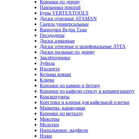
Коронки по дереву
Паяльники припой
Буры VERTEXTOOLS
Диски отрезные ATAMAN
Сверла универсальные
Ванночки Ведра Тазы
Гвоздодеры
Диски алмазные
Диски отрезные и шлифовальные ЛУГА
Диски пильные по дереву
Заклёпочники
Зубила
Изолента
Кельмы ковши
Ключи
Коронки по камню и бетону
Коронки по кафелю,стеклу и керамограниту
Краскопульты
Крестики и клинья для кафельной плитки
Маркеры- карандаши
Коронки по металлу
Миксеры
Молотки
Напильники- надфили
Ножи