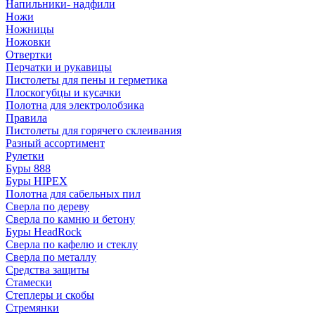
Напильники- надфили
Ножи
Ножницы
Ножовки
Отвертки
Перчатки и рукавицы
Пистолеты для пены и герметика
Плоскогубцы и кусачки
Полотна для электролобзика
Правила
Пистолеты для горячего склеивания
Разный ассортимент
Рулетки
Буры 888
Буры HIPEX
Полотна для сабельных пил
Сверла по дереву
Сверла по камню и бетону
Буры HeadRock
Сверла по кафелю и стеклу
Сверла по металлу
Средства защиты
Стамески
Степлеры и скобы
Стремянки