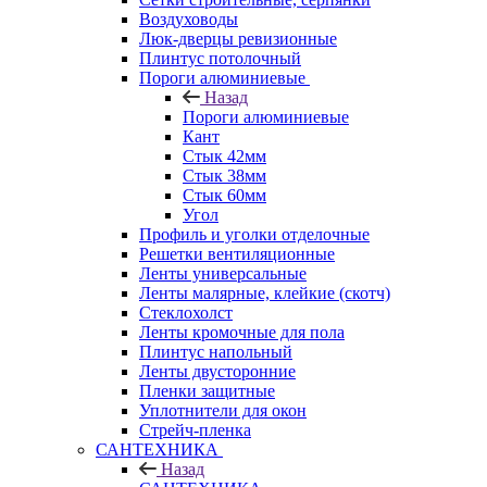
Воздуховоды
Люк-дверцы ревизионные
Плинтус потолочный
Пороги алюминиевые
Назад
Пороги алюминиевые
Кант
Стык 42мм
Стык 38мм
Стык 60мм
Угол
Профиль и уголки отделочные
Решетки вентиляционные
Ленты универсальные
Ленты малярные, клейкие (скотч)
Стеклохолст
Ленты кромочные для пола
Плинтус напольный
Ленты двусторонние
Пленки защитные
Уплотнители для окон
Стрейч-пленка
САНТЕХНИКА
Назад