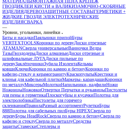
МАТЕРИАЛЫ
МОНТАЖНАЯ ПЕНА
КРЕПЕЖ
ГВОЗДИ
КЛЕИ
КИСТИ и ВАЛИКИ
ЗАМОЧНО-СКОБЯНЫЕ
ИЗДЕЛИЯ
ДЕРЕВОЗАЩИТНЫЕ СОСТАВЫ
ГЕРМЕТИКИ +
ЖИДКИЕ ГВОЗДИ
ЭЛЕКТРОТЕХНИЧЕСКИЕ
ИЗДЕЛИЯ
СВАРКА
—
Уровни, угольники, линейки
Биты и насадки
Паяльники припой
Буры
VERTEXTOOLS
Коронки по дереву
Диски отрезные
ATAMAN
Сверла универсальные
Ванночки Ведра
Тазы
Гвоздодеры
Диски алмазные
Диски отрезные и
шлифовальные ЛУГА
Диски пильные по
дереву
Заклёпочники
Зубила
Изолента
Кельмы
ковши
Ключи
Коронки по камню и бетону
Коронки по
кафелю,стеклу и керамограниту
Краскопульты
Крестики и
клинья для кафельной плитки
Маркеры- карандаши
Коронки
по металлу
Миксеры
Молотки
Напильники- надфили
Ножи
Ножницы
Ножовки
Отвертки
Перчатки и рукавицы
Пистолеты
для пены и герметика
Плоскогубцы и кусачки
Полотна для
электролобзика
Пистолеты для горячего
склеивания
Правила
Разный ассортимент
Рулетки
Буры
888
Полотна для сабельных пил
Буры HIPEX
Сверла по
дереву
Буры HeadRock
Сверла по камню и бетону
Сверла по
кафелю и стеклу
Сверла по металлу
Средства
защиты
Стамески
Степлеры и