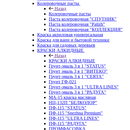
Колеровочные пасты
Назад
Колеровочные пасты
Паста колеровочная "СПУТНИК"
Паста колеровочная "Palizh"
Паста колеровочная "КОЛЛЕКЦИЯ"
Краска акриловая универсальная
Краска для ванн и бытовой техники
Краска для садовых деревьев
КРАСКИ АЛКИДНЫЕ
Назад
КРАСКИ АЛКИДНЫЕ
Грунт-эмаль 3 в 1 "STATUS"
Грунт эмаль 3 в 1 "ВИТЕКО"
Грунт-эмаль 3 в 1 "CERTA"
Грунт ГФ-021
Грунт-эмаль 3 в 1 "ULTRA LINES"
Грунт-эмаль 3 в 1 "РАДУГА"
МА-15 краска масляная
НЦ-132П "БЕЛКОЛОР"
ПФ-115 "STATUS"
ПФ-115 "Snezhna Premium"
ПФ-115 "ULTRA LINES"
ПФ-115 "РАДУГА"
ПРОМФАСОВКА