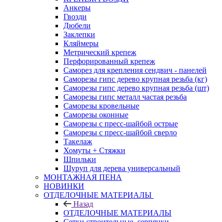
Анкеры
Гвозди
Дюбели
Заклепки
Кляймеры
Метрический крепеж
Перфорированный крепеж
Саморез для крепления сендвич - панелей
Саморезы гипс дерево крупная резьба (кг)
Саморезы гипс дерево крупная резьба (шт)
Саморезы гипс металл частая резьба
Саморезы кровельные
Саморезы оконные
Саморезы с пресс-шайбой острые
Саморезы с пресс-шайбой сверло
Такелаж
Хомуты + Стяжки
Шпильки
Шуруп для дерева универсальный
МОНТАЖНАЯ ПЕНА
НОВИНКИ
ОТДЕЛОЧНЫЕ МАТЕРИАЛЫ
Назад
ОТДЕЛОЧНЫЕ МАТЕРИАЛЫ
Сетки строительные, серпянки