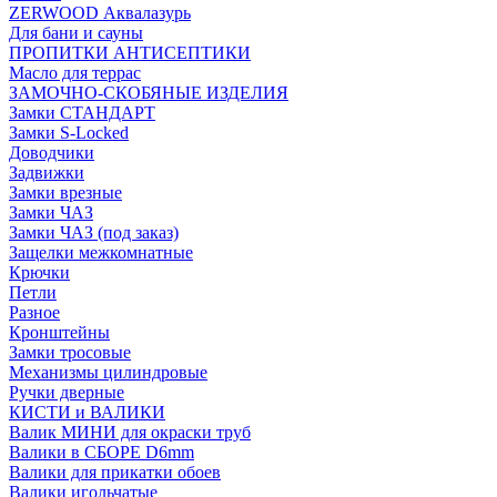
ZERWOOD Аквалазурь
Для бани и сауны
ПРОПИТКИ АНТИСЕПТИКИ
Масло для террас
ЗАМОЧНО-СКОБЯНЫЕ ИЗДЕЛИЯ
Замки СТАНДАРТ
Замки S-Locked
Доводчики
Задвижки
Замки врезные
Замки ЧАЗ
Замки ЧАЗ (под заказ)
Защелки межкомнатные
Крючки
Петли
Разное
Кронштейны
Замки тросовые
Механизмы цилиндровые
Ручки дверные
КИСТИ и ВАЛИКИ
Валик МИНИ для окраски труб
Валики в СБОРЕ D6mm
Валики для прикатки обоев
Валики игольчатые