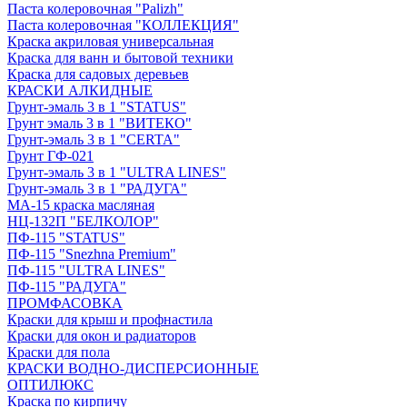
Паста колеровочная "Palizh"
Паста колеровочная "КОЛЛЕКЦИЯ"
Краска акриловая универсальная
Краска для ванн и бытовой техники
Краска для садовых деревьев
КРАСКИ АЛКИДНЫЕ
Грунт-эмаль 3 в 1 "STATUS"
Грунт эмаль 3 в 1 "ВИТЕКО"
Грунт-эмаль 3 в 1 "CERTA"
Грунт ГФ-021
Грунт-эмаль 3 в 1 "ULTRA LINES"
Грунт-эмаль 3 в 1 "РАДУГА"
МА-15 краска масляная
НЦ-132П "БЕЛКОЛОР"
ПФ-115 "STATUS"
ПФ-115 "Snezhna Premium"
ПФ-115 "ULTRA LINES"
ПФ-115 "РАДУГА"
ПРОМФАСОВКА
Краски для крыш и профнастила
Краски для окон и радиаторов
Краски для пола
КРАСКИ ВОДНО-ДИСПЕРСИОННЫЕ
ОПТИЛЮКС
Краска по кирпичу