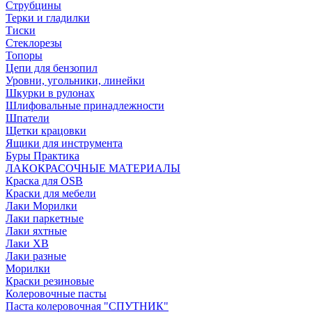
Струбцины
Терки и гладилки
Тиски
Стеклорезы
Топоры
Цепи для бензопил
Уровни, угольники, линейки
Шкурки в рулонах
Шлифовальные принадлежности
Шпатели
Щетки крацовки
Ящики для инструмента
Буры Практика
ЛАКОКРАСОЧНЫЕ МАТЕРИАЛЫ
Краска для OSB
Краски для мебели
Лаки Морилки
Лаки паркетные
Лаки яхтные
Лаки ХВ
Лаки разные
Морилки
Краски резиновые
Колеровочные пасты
Паста колеровочная "СПУТНИК"