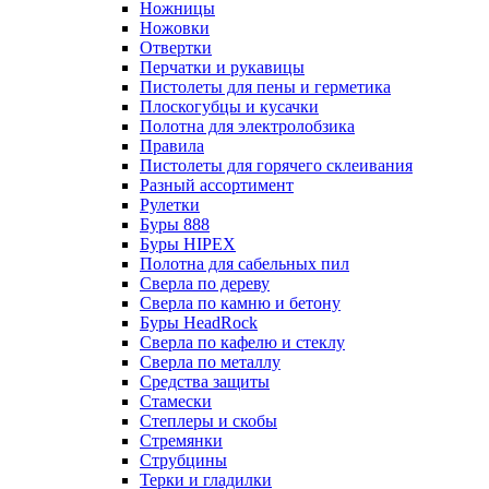
Ножницы
Ножовки
Отвертки
Перчатки и рукавицы
Пистолеты для пены и герметика
Плоскогубцы и кусачки
Полотна для электролобзика
Правила
Пистолеты для горячего склеивания
Разный ассортимент
Рулетки
Буры 888
Буры HIPEX
Полотна для сабельных пил
Сверла по дереву
Сверла по камню и бетону
Буры HeadRock
Сверла по кафелю и стеклу
Сверла по металлу
Средства защиты
Стамески
Степлеры и скобы
Стремянки
Струбцины
Терки и гладилки