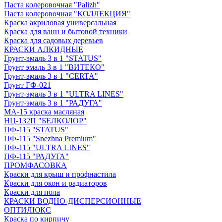
Паста колеровочная "Palizh"
Паста колеровочная "КОЛЛЕКЦИЯ"
Краска акриловая универсальная
Краска для ванн и бытовой техники
Краска для садовых деревьев
КРАСКИ АЛКИДНЫЕ
Грунт-эмаль 3 в 1 "STATUS"
Грунт эмаль 3 в 1 "ВИТЕКО"
Грунт-эмаль 3 в 1 "CERTA"
Грунт ГФ-021
Грунт-эмаль 3 в 1 "ULTRA LINES"
Грунт-эмаль 3 в 1 "РАДУГА"
МА-15 краска масляная
НЦ-132П "БЕЛКОЛОР"
ПФ-115 "STATUS"
ПФ-115 "Snezhna Premium"
ПФ-115 "ULTRA LINES"
ПФ-115 "РАДУГА"
ПРОМФАСОВКА
Краски для крыш и профнастила
Краски для окон и радиаторов
Краски для пола
КРАСКИ ВОДНО-ДИСПЕРСИОННЫЕ
ОПТИЛЮКС
Краска по кирпичу