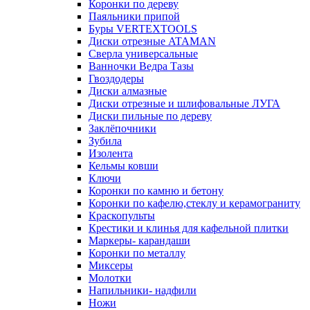
Коронки по дереву
Паяльники припой
Буры VERTEXTOOLS
Диски отрезные ATAMAN
Сверла универсальные
Ванночки Ведра Тазы
Гвоздодеры
Диски алмазные
Диски отрезные и шлифовальные ЛУГА
Диски пильные по дереву
Заклёпочники
Зубила
Изолента
Кельмы ковши
Ключи
Коронки по камню и бетону
Коронки по кафелю,стеклу и керамограниту
Краскопульты
Крестики и клинья для кафельной плитки
Маркеры- карандаши
Коронки по металлу
Миксеры
Молотки
Напильники- надфили
Ножи