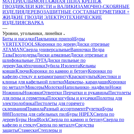
МАТЕРИАЛЫ
МОНТАЖНАЯ ПЕНА
КРЕПЕЖ
ГВОЗДИ
КЛЕИ
КИСТИ и ВАЛИКИ
ЗАМОЧНО-СКОБЯНЫЕ
ИЗДЕЛИЯ
ДЕРЕВОЗАЩИТНЫЕ СОСТАВЫ
ГЕРМЕТИКИ +
ЖИДКИЕ ГВОЗДИ
ЭЛЕКТРОТЕХНИЧЕСКИЕ
ИЗДЕЛИЯ
СВАРКА
—
Уровни, угольники, линейки
Биты и насадки
Паяльники припой
Буры
VERTEXTOOLS
Коронки по дереву
Диски отрезные
ATAMAN
Сверла универсальные
Ванночки Ведра
Тазы
Гвоздодеры
Диски алмазные
Диски отрезные и
шлифовальные ЛУГА
Диски пильные по
дереву
Заклёпочники
Зубила
Изолента
Кельмы
ковши
Ключи
Коронки по камню и бетону
Коронки по
кафелю,стеклу и керамограниту
Краскопульты
Крестики и
клинья для кафельной плитки
Маркеры- карандаши
Коронки
по металлу
Миксеры
Молотки
Напильники- надфили
Ножи
Ножницы
Ножовки
Отвертки
Перчатки и рукавицы
Пистолеты
для пены и герметика
Плоскогубцы и кусачки
Полотна для
электролобзика
Пистолеты для горячего
склеивания
Правила
Разный ассортимент
Рулетки
Буры
888
Полотна для сабельных пил
Буры HIPEX
Сверла по
дереву
Буры HeadRock
Сверла по камню и бетону
Сверла по
кафелю и стеклу
Сверла по металлу
Средства
защиты
Стамески
Степлеры и