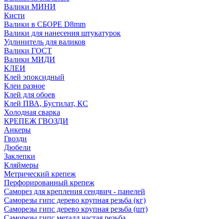
Валики МИНИ
Кисти
Валики в СБОРЕ D8mm
Валики для нанесения штукатурок
Удлинитель для валиков
Валики ГОСТ
Валики МИДИ
КЛЕИ
Клей эпоксидный
Клеи разное
Клей для обоев
Клей ПВА, Бустилат, КС
Холодная сварка
КРЕПЕЖ ГВОЗДИ
Анкеры
Гвозди
Дюбели
Заклепки
Кляймеры
Метрический крепеж
Перфорированный крепеж
Саморез для крепления сендвич - панелей
Саморезы гипс дерево крупная резьба (кг)
Саморезы гипс дерево крупная резьба (шт)
Саморезы гипс металл частая резьба