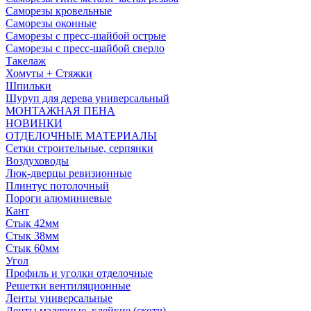
Саморезы кровельные
Саморезы оконные
Саморезы с пресс-шайбой острые
Саморезы с пресс-шайбой сверло
Такелаж
Хомуты + Стяжки
Шпильки
Шуруп для дерева универсальный
МОНТАЖНАЯ ПЕНА
НОВИНКИ
ОТДЕЛОЧНЫЕ МАТЕРИАЛЫ
Сетки строительные, серпянки
Воздуховоды
Люк-дверцы ревизионные
Плинтус потолочный
Пороги алюминиевые
Кант
Стык 42мм
Стык 38мм
Стык 60мм
Угол
Профиль и уголки отделочные
Решетки вентиляционные
Ленты универсальные
Ленты малярные, клейкие (скотч)