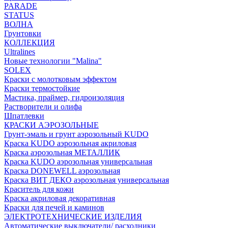
PARADE
STATUS
ВОЛНА
Грунтовки
КОЛЛЕКЦИЯ
Ultralines
Новые технологии "Malina"
SOLEX
Краски с молотковым эффектом
Краски термостойкие
Мастика, праймер, гидроизоляция
Растворители и олифа
Шпатлевки
КРАСКИ АЭРОЗОЛЬНЫЕ
Грунт-эмаль и грунт аэрозольный KUDO
Краска KUDO аэрозольная акриловая
Краска аэрозольная МЕТАЛЛИК
Краска KUDO аэрозольная универсальная
Краска DONEWELL аэрозольная
Краска ВИТ ДЕКО аэрозольная универсальная
Краситель для кожи
Краска акриловая декоративная
Краски для печей и каминов
ЭЛЕКТРОТЕХНИЧЕСКИЕ ИЗДЕЛИЯ
Автоматические выключатели/ расходники