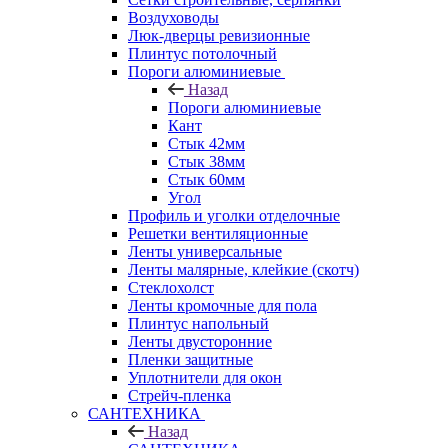
Воздуховоды
Люк-дверцы ревизионные
Плинтус потолочный
Пороги алюминиевые
Назад
Пороги алюминиевые
Кант
Стык 42мм
Стык 38мм
Стык 60мм
Угол
Профиль и уголки отделочные
Решетки вентиляционные
Ленты универсальные
Ленты малярные, клейкие (скотч)
Стеклохолст
Ленты кромочные для пола
Плинтус напольный
Ленты двусторонние
Пленки защитные
Уплотнители для окон
Стрейч-пленка
САНТЕХНИКА
Назад