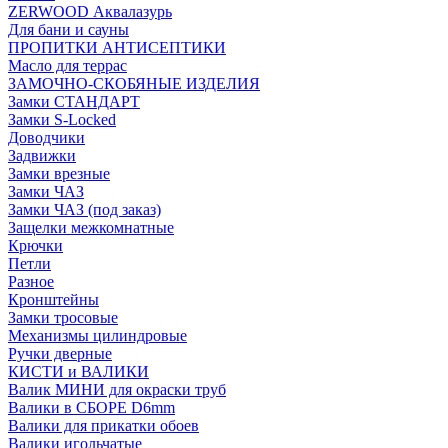
ZERWOOD Аквалазурь
Для бани и сауны
ПРОПИТКИ АНТИСЕПТИКИ
Масло для террас
ЗАМОЧНО-СКОБЯНЫЕ ИЗДЕЛИЯ
Замки СТАНДАРТ
Замки S-Locked
Доводчики
Задвижки
Замки врезные
Замки ЧАЗ
Замки ЧАЗ (под заказ)
Защелки межкомнатные
Крючки
Петли
Разное
Кронштейны
Замки тросовые
Механизмы цилиндровые
Ручки дверные
КИСТИ и ВАЛИКИ
Валик МИНИ для окраски труб
Валики в СБОРЕ D6mm
Валики для прикатки обоев
Валики игольчатые