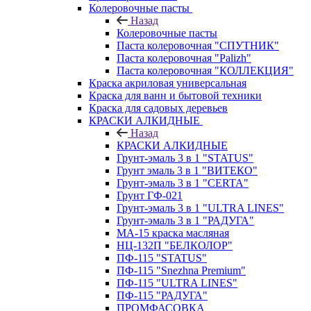
Колеровочные пасты
Назад
Колеровочные пасты
Паста колеровочная "СПУТНИК"
Паста колеровочная "Palizh"
Паста колеровочная "КОЛЛЕКЦИЯ"
Краска акриловая универсальная
Краска для ванн и бытовой техники
Краска для садовых деревьев
КРАСКИ АЛКИДНЫЕ
Назад
КРАСКИ АЛКИДНЫЕ
Грунт-эмаль 3 в 1 "STATUS"
Грунт эмаль 3 в 1 "ВИТЕКО"
Грунт-эмаль 3 в 1 "CERTA"
Грунт ГФ-021
Грунт-эмаль 3 в 1 "ULTRA LINES"
Грунт-эмаль 3 в 1 "РАДУГА"
МА-15 краска масляная
НЦ-132П "БЕЛКОЛОР"
ПФ-115 "STATUS"
ПФ-115 "Snezhna Premium"
ПФ-115 "ULTRA LINES"
ПФ-115 "РАДУГА"
ПРОМФАСОВКА