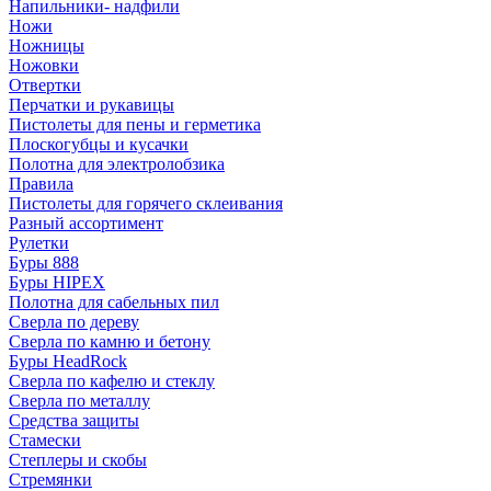
Напильники- надфили
Ножи
Ножницы
Ножовки
Отвертки
Перчатки и рукавицы
Пистолеты для пены и герметика
Плоскогубцы и кусачки
Полотна для электролобзика
Правила
Пистолеты для горячего склеивания
Разный ассортимент
Рулетки
Буры 888
Буры HIPEX
Полотна для сабельных пил
Сверла по дереву
Сверла по камню и бетону
Буры HeadRock
Сверла по кафелю и стеклу
Сверла по металлу
Средства защиты
Стамески
Степлеры и скобы
Стремянки