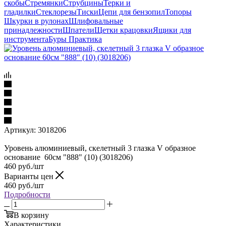
скобы
Стремянки
Струбцины
Терки и
гладилки
Стеклорезы
Тиски
Цепи для бензопил
Топоры
Шкурки в рулонах
Шлифовальные
принадлежности
Шпатели
Щетки крацовки
Ящики для
инструмента
Буры Практика
Артикул:
3018206
Уровень алюминиевый, скелетный 3 глазка V образное
основание 60см "888" (10) (3018206)
460
руб.
/шт
Варианты цен
460
руб.
/шт
Подробности
В корзину
Характеристики