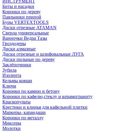
ИНСТРУМЕНТ
Биты и насадки
Коронки по дереву
Паяльники припой
Буры VERTEXTOOLS
Диски отрезные ATAMAN
Сверла универсальные
Ванночки Ведра Тазы
Гвоздодеры
Диски алмазные
Диски отрезные и шлифовальные ЛУГА
Диски пильные по дереву
Заклёпочники
Зубила
Изолента
Кельмы ковши
Ключи
Коронки по камню и бетону
Коронки по кафелю,стеклу и керамограниту
Краскопульты
Крестики и клинья для кафельной плитки
Маркеры- карандаши
Коронки по металлу
Миксеры
Молотки