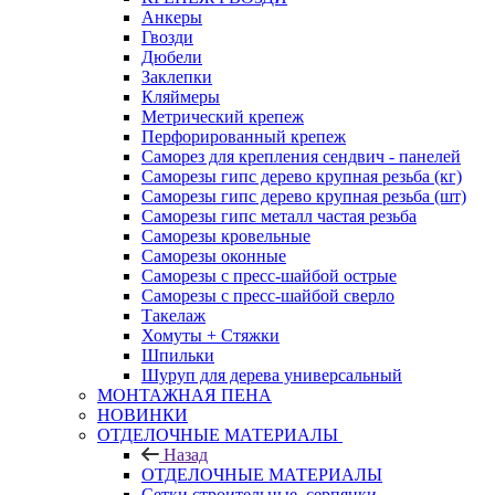
Анкеры
Гвозди
Дюбели
Заклепки
Кляймеры
Метрический крепеж
Перфорированный крепеж
Саморез для крепления сендвич - панелей
Саморезы гипс дерево крупная резьба (кг)
Саморезы гипс дерево крупная резьба (шт)
Саморезы гипс металл частая резьба
Саморезы кровельные
Саморезы оконные
Саморезы с пресс-шайбой острые
Саморезы с пресс-шайбой сверло
Такелаж
Хомуты + Стяжки
Шпильки
Шуруп для дерева универсальный
МОНТАЖНАЯ ПЕНА
НОВИНКИ
ОТДЕЛОЧНЫЕ МАТЕРИАЛЫ
Назад
ОТДЕЛОЧНЫЕ МАТЕРИАЛЫ
Сетки строительные, серпянки