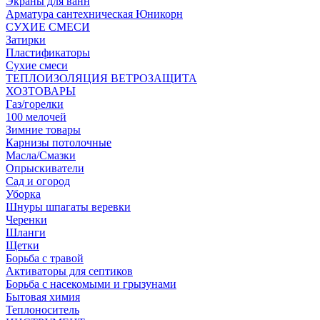
Экраны для ванн
Арматура сантехническая Юникорн
СУХИЕ СМЕСИ
Затирки
Пластификаторы
Сухие смеси
ТЕПЛОИЗОЛЯЦИЯ ВЕТРОЗАЩИТА
ХОЗТОВАРЫ
Газ/горелки
100 мелочей
Зимние товары
Карнизы потолочные
Масла/Смазки
Опрыскиватели
Сад и огород
Уборка
Шнуры шпагаты веревки
Черенки
Шланги
Щетки
Борьба с травой
Активаторы для септиков
Борьба с насекомыми и грызунами
Бытовая химия
Теплоноситель