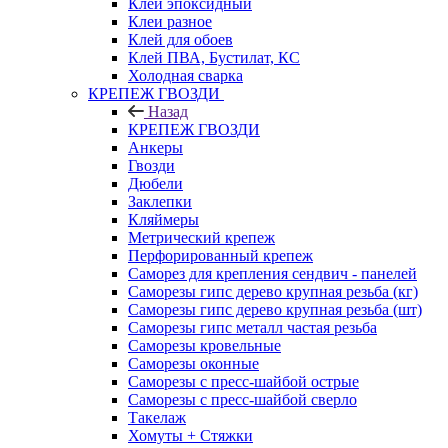
Клей эпоксидный
Клеи разное
Клей для обоев
Клей ПВА, Бустилат, КС
Холодная сварка
КРЕПЕЖ ГВОЗДИ
Назад
КРЕПЕЖ ГВОЗДИ
Анкеры
Гвозди
Дюбели
Заклепки
Кляймеры
Метрический крепеж
Перфорированный крепеж
Саморез для крепления сендвич - панелей
Саморезы гипс дерево крупная резьба (кг)
Саморезы гипс дерево крупная резьба (шт)
Саморезы гипс металл частая резьба
Саморезы кровельные
Саморезы оконные
Саморезы с пресс-шайбой острые
Саморезы с пресс-шайбой сверло
Такелаж
Хомуты + Стяжки