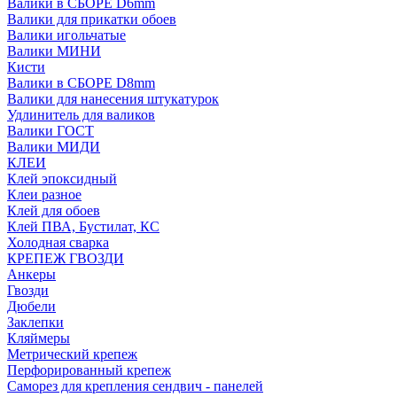
Валики в СБОРЕ D6mm
Валики для прикатки обоев
Валики игольчатые
Валики МИНИ
Кисти
Валики в СБОРЕ D8mm
Валики для нанесения штукатурок
Удлинитель для валиков
Валики ГОСТ
Валики МИДИ
КЛЕИ
Клей эпоксидный
Клеи разное
Клей для обоев
Клей ПВА, Бустилат, КС
Холодная сварка
КРЕПЕЖ ГВОЗДИ
Анкеры
Гвозди
Дюбели
Заклепки
Кляймеры
Метрический крепеж
Перфорированный крепеж
Саморез для крепления сендвич - панелей