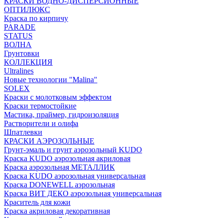
КРАСКИ ВОДНО-ДИСПЕРСИОННЫЕ
ОПТИЛЮКС
Краска по кирпичу
PARADE
STATUS
ВОЛНА
Грунтовки
КОЛЛЕКЦИЯ
Ultralines
Новые технологии "Malina"
SOLEX
Краски с молотковым эффектом
Краски термостойкие
Мастика, праймер, гидроизоляция
Растворители и олифа
Шпатлевки
КРАСКИ АЭРОЗОЛЬНЫЕ
Грунт-эмаль и грунт аэрозольный KUDO
Краска KUDO аэрозольная акриловая
Краска аэрозольная МЕТАЛЛИК
Краска KUDO аэрозольная универсальная
Краска DONEWELL аэрозольная
Краска ВИТ ДЕКО аэрозольная универсальная
Краситель для кожи
Краска акриловая декоративная