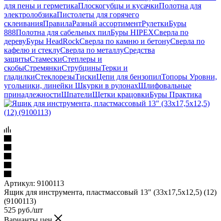
для пены и герметика
Плоскогубцы и кусачки
Полотна для
электролобзика
Пистолеты для горячего
склеивания
Правила
Разный ассортимент
Рулетки
Буры
888
Полотна для сабельных пил
Буры HIPEX
Сверла по
дереву
Буры HeadRock
Сверла по камню и бетону
Сверла по
кафелю и стеклу
Сверла по металлу
Средства
защиты
Стамески
Степлеры и
скобы
Стремянки
Струбцины
Терки и
гладилки
Стеклорезы
Тиски
Цепи для бензопил
Топоры
Уровни,
угольники, линейки
Шкурки в рулонах
Шлифовальные
принадлежности
Шпатели
Щетки крацовки
Буры Практика
Артикул:
9100113
Ящик для инструмента, пластмассовый 13" (33х17,5х12,5) (12)
(9100113)
525
руб.
/шт
Варианты цен