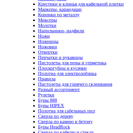
Крестики и клинья для кафельной плитки
Маркеры- карандаши
Коронки по металлу
Миксеры
Молотки
Напильники- надфили
Ножи
Ножницы
Ножовки
Отвертки
Перчатки и рукавицы
Пистолеты для пены и герметика
Плоскогубцы и кусачки
Полотна для электролобзика
Правила
Пистолеты для горячего склеивания
Разный ассортимент
Рулетки
Буры 888
Буры HIPEX
Полотна для сабельных пил
Сверла по дереву
Сверла по камню и бетону
Буры HeadRock
Сверла по кафелю и стеклу