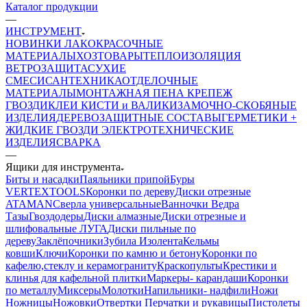
Каталог продукции
—
ИНСТРУМЕНТ
НОВИНКИ
ЛАКОКРАСОЧНЫЕ
МАТЕРИАЛЫ
ХОЗТОВАРЫ
ТЕПЛОИЗОЛЯЦИЯ
ВЕТРОЗАЩИТА
СУХИЕ
СМЕСИ
САНТЕХНИКА
ОТДЕЛОЧНЫЕ
МАТЕРИАЛЫ
МОНТАЖНАЯ ПЕНА
КРЕПЕЖ
ГВОЗДИ
КЛЕИ
КИСТИ и ВАЛИКИ
ЗАМОЧНО-СКОБЯНЫЕ
ИЗДЕЛИЯ
ДЕРЕВОЗАЩИТНЫЕ СОСТАВЫ
ГЕРМЕТИКИ +
ЖИДКИЕ ГВОЗДИ
ЭЛЕКТРОТЕХНИЧЕСКИЕ
ИЗДЕЛИЯ
СВАРКА
—
Ящики для инструмента
Биты и насадки
Паяльники припой
Буры
VERTEXTOOLS
Коронки по дереву
Диски отрезные
ATAMAN
Сверла универсальные
Ванночки Ведра
Тазы
Гвоздодеры
Диски алмазные
Диски отрезные и
шлифовальные ЛУГА
Диски пильные по
дереву
Заклёпочники
Зубила
Изолента
Кельмы
ковши
Ключи
Коронки по камню и бетону
Коронки по
кафелю,стеклу и керамограниту
Краскопульты
Крестики и
клинья для кафельной плитки
Маркеры- карандаши
Коронки
по металлу
Миксеры
Молотки
Напильники- надфили
Ножи
Ножницы
Ножовки
Отвертки
Перчатки и рукавицы
Пистолеты