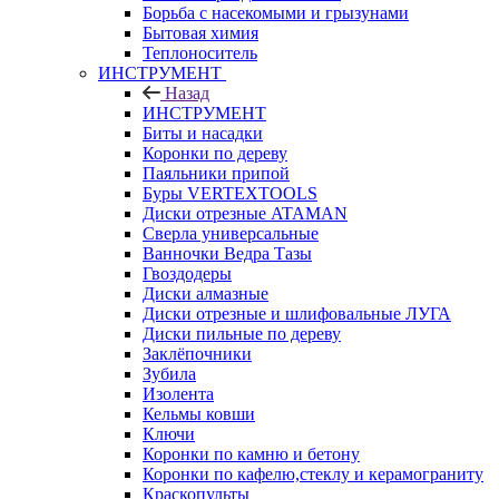
Борьба с насекомыми и грызунами
Бытовая химия
Теплоноситель
ИНСТРУМЕНТ
Назад
ИНСТРУМЕНТ
Биты и насадки
Коронки по дереву
Паяльники припой
Буры VERTEXTOOLS
Диски отрезные ATAMAN
Сверла универсальные
Ванночки Ведра Тазы
Гвоздодеры
Диски алмазные
Диски отрезные и шлифовальные ЛУГА
Диски пильные по дереву
Заклёпочники
Зубила
Изолента
Кельмы ковши
Ключи
Коронки по камню и бетону
Коронки по кафелю,стеклу и керамограниту
Краскопульты