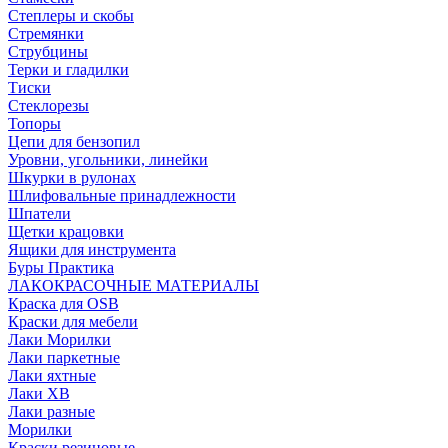
Степлеры и скобы
Стремянки
Струбцины
Терки и гладилки
Тиски
Стеклорезы
Топоры
Цепи для бензопил
Уровни, угольники, линейки
Шкурки в рулонах
Шлифовальные принадлежности
Шпатели
Щетки крацовки
Ящики для инструмента
Буры Практика
ЛАКОКРАСОЧНЫЕ МАТЕРИАЛЫ
Краска для OSB
Краски для мебели
Лаки Морилки
Лаки паркетные
Лаки яхтные
Лаки ХВ
Лаки разные
Морилки
Краски резиновые