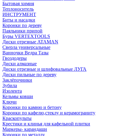
Бытовая химия
Теплоноситель
ИНСТРУМЕНТ
Биты и насадки
Коронки по дереву
Паяльники припой
Буры VERTEXTOOLS
Диски отрезные ATAMAN
Сверла универсальные
Ванночки Ведра Тазы
Гвоздодеры
Диски алмазные
Диски отрезные и шлифовальные ЛУГА
Диски пильные по дереву
Заклёпочники
Зубила
Изолента
Кельмы ковши
Ключи
Коронки по камню и бетону
Коронки по кафелю,стеклу и керамограниту
Краскопульты
Крестики и клинья для кафельной плитки
Маркеры- карандаши
Коронки по металлу