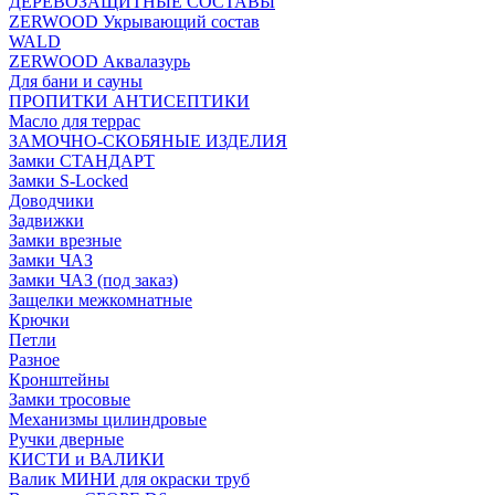
ДЕРЕВОЗАЩИТНЫЕ СОСТАВЫ
ZERWOOD Укрывающий состав
WALD
ZERWOOD Аквалазурь
Для бани и сауны
ПРОПИТКИ АНТИСЕПТИКИ
Масло для террас
ЗАМОЧНО-СКОБЯНЫЕ ИЗДЕЛИЯ
Замки СТАНДАРТ
Замки S-Locked
Доводчики
Задвижки
Замки врезные
Замки ЧАЗ
Замки ЧАЗ (под заказ)
Защелки межкомнатные
Крючки
Петли
Разное
Кронштейны
Замки тросовые
Механизмы цилиндровые
Ручки дверные
КИСТИ и ВАЛИКИ
Валик МИНИ для окраски труб