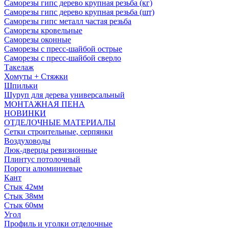
Саморезы гипс дерево крупная резьба (кг)
Саморезы гипс дерево крупная резьба (шт)
Саморезы гипс металл частая резьба
Саморезы кровельные
Саморезы оконные
Саморезы с пресс-шайбой острые
Саморезы с пресс-шайбой сверло
Такелаж
Хомуты + Стяжки
Шпильки
Шуруп для дерева универсальный
МОНТАЖНАЯ ПЕНА
НОВИНКИ
ОТДЕЛОЧНЫЕ МАТЕРИАЛЫ
Сетки строительные, серпянки
Воздуховоды
Люк-дверцы ревизионные
Плинтус потолочный
Пороги алюминиевые
Кант
Стык 42мм
Стык 38мм
Стык 60мм
Угол
Профиль и уголки отделочные