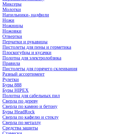
Миксеры
Молотки
Напильники- надфили
Ножи
Ножницы
Ножовки
Отвертки
Перчатки и рукавицы
Пистолеты для пены и герметика
Плоскогубцы и кусачки
Полотна для электролобзика
Правила
Пистолеты для горячего склеивания
Разный ассортимент
Рулетки
Буры 888
Буры HIPEX
Полотна для сабельных пил
Сверла по дереву
Сверла по камню и бетону
Буры HeadRock
Сверла по кафелю и стеклу
Сверла по металлу
Средства защиты
Стамески