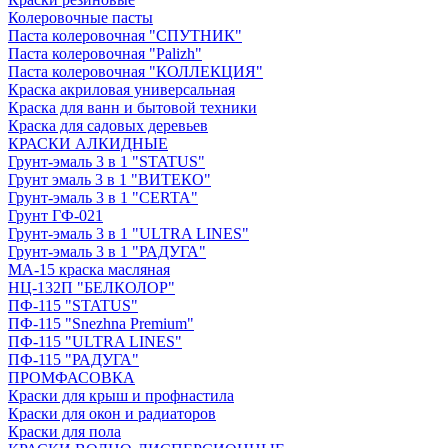
Колеровочные пасты
Паста колеровочная "СПУТНИК"
Паста колеровочная "Palizh"
Паста колеровочная "КОЛЛЕКЦИЯ"
Краска акриловая универсальная
Краска для ванн и бытовой техники
Краска для садовых деревьев
КРАСКИ АЛКИДНЫЕ
Грунт-эмаль 3 в 1 "STATUS"
Грунт эмаль 3 в 1 "ВИТЕКО"
Грунт-эмаль 3 в 1 "CERTA"
Грунт ГФ-021
Грунт-эмаль 3 в 1 "ULTRA LINES"
Грунт-эмаль 3 в 1 "РАДУГА"
МА-15 краска масляная
НЦ-132П "БЕЛКОЛОР"
ПФ-115 "STATUS"
ПФ-115 "Snezhna Premium"
ПФ-115 "ULTRA LINES"
ПФ-115 "РАДУГА"
ПРОМФАСОВКА
Краски для крыш и профнастила
Краски для окон и радиаторов
Краски для пола