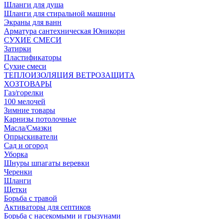
Шланги для душа
Шланги для стиральной машины
Экраны для ванн
Арматура сантехническая Юникорн
СУХИЕ СМЕСИ
Затирки
Пластификаторы
Сухие смеси
ТЕПЛОИЗОЛЯЦИЯ ВЕТРОЗАЩИТА
ХОЗТОВАРЫ
Газ/горелки
100 мелочей
Зимние товары
Карнизы потолочные
Масла/Смазки
Опрыскиватели
Сад и огород
Уборка
Шнуры шпагаты веревки
Черенки
Шланги
Щетки
Борьба с травой
Активаторы для септиков
Борьба с насекомыми и грызунами