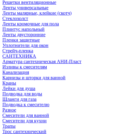
Решетки вентиляционные
Ленты универсальные
Ленты малярные, клейкие (скотч)
Стеклохолст
Ленты кромочные для пола
Плинтус напольный
Ленты двусторонние
Пленки защитные
Уплотнители для окон
Стрейч-пленка
САНТЕХНИКА
Арматура сантехническая АНИ-Пласт
Изливы к смесителям
Канализация
Карнизы и шторки для ванной
Краны
Лейки для душа
Подводка для воды
Шланги для газа
Подводка к смесителю
Разное
Смесители для ванной
Смесители для кухни
Трапы
Трос сантехнический