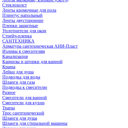
Стеклохолст
Ленты кромочные для пола
Плинтус напольный
Ленты двусторонние
Пленки защитные
Уплотнители для окон
Стрейч-пленка
САНТЕХНИКА
Арматура сантехническая АНИ-Пласт
Изливы к смесителям
Канализация
Карнизы и шторки для ванной
Краны
Лейки для душа
Подводка для воды
Шланги для газа
Подводка к смесителю
Разное
Смесители для ванной
Смесители для кухни
Трапы
Трос сантехнический
Шланги для душа
Шланги для стиральной машины