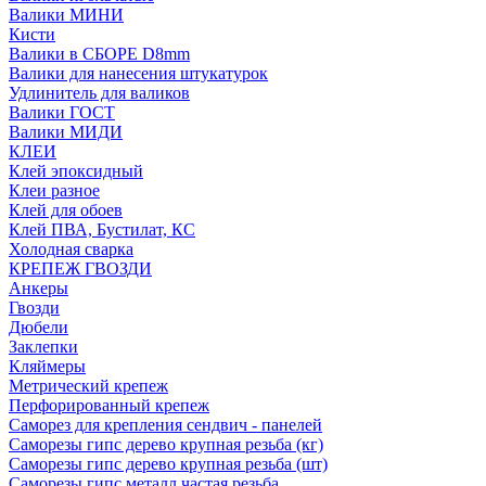
Валики МИНИ
Кисти
Валики в СБОРЕ D8mm
Валики для нанесения штукатурок
Удлинитель для валиков
Валики ГОСТ
Валики МИДИ
КЛЕИ
Клей эпоксидный
Клеи разное
Клей для обоев
Клей ПВА, Бустилат, КС
Холодная сварка
КРЕПЕЖ ГВОЗДИ
Анкеры
Гвозди
Дюбели
Заклепки
Кляймеры
Метрический крепеж
Перфорированный крепеж
Саморез для крепления сендвич - панелей
Саморезы гипс дерево крупная резьба (кг)
Саморезы гипс дерево крупная резьба (шт)
Саморезы гипс металл частая резьба