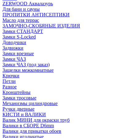
ZERWOOD Аквалазурь
Для бани и сауны
ПРОПИТКИ АНТИСЕПТИКИ
Масло для террас
ЗАМОЧНО-СКОБЯНЫЕ ИЗДЕЛИЯ
Замки СТАНДАРТ
Замки S-Locked
Доводчики
Задвижки
Замки врезные
Замки ЧАЗ
Замки ЧАЗ (под заказ)
Защелки межкомнатные
Крючки
Петли
Разное
Кронштейны
Замки тросовые
Механизмы цилиндровые
Ручки дверные
КИСТИ и ВАЛИКИ
Валик МИНИ для окраски труб
Валики в СБОРЕ D6mm
Валики для прикатки обоев
Валики игольчатые