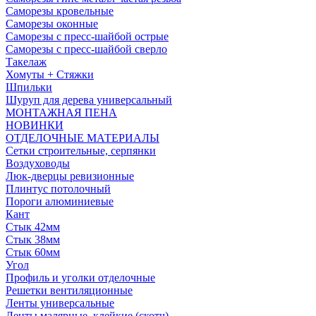
Саморезы кровельные
Саморезы оконные
Саморезы с пресс-шайбой острые
Саморезы с пресс-шайбой сверло
Такелаж
Хомуты + Стяжки
Шпильки
Шуруп для дерева универсальный
МОНТАЖНАЯ ПЕНА
НОВИНКИ
ОТДЕЛОЧНЫЕ МАТЕРИАЛЫ
Сетки строительные, серпянки
Воздуховоды
Люк-дверцы ревизионные
Плинтус потолочный
Пороги алюминиевые
Кант
Стык 42мм
Стык 38мм
Стык 60мм
Угол
Профиль и уголки отделочные
Решетки вентиляционные
Ленты универсальные
Ленты малярные, клейкие (скотч)