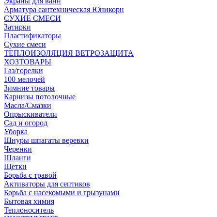
Экраны для ванн
Арматура сантехническая Юникорн
СУХИЕ СМЕСИ
Затирки
Пластификаторы
Сухие смеси
ТЕПЛОИЗОЛЯЦИЯ ВЕТРОЗАЩИТА
ХОЗТОВАРЫ
Газ/горелки
100 мелочей
Зимние товары
Карнизы потолочные
Масла/Смазки
Опрыскиватели
Сад и огород
Уборка
Шнуры шпагаты веревки
Черенки
Шланги
Щетки
Борьба с травой
Активаторы для септиков
Борьба с насекомыми и грызунами
Бытовая химия
Теплоноситель