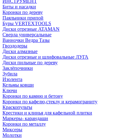
ИНСТРУМЕНТ
Биты и насадки
Коронки по дереву
Паяльники припой
Буры VERTEXTOOLS
Диски отрезные ATAMAN
Сверла универсальные
Ванночки Ведра Тазы
Гвоздодеры
Диски алмазные
Диски отрезные и шлифовальные ЛУГА
Диски пильные по дереву
Заклёпочники
Зубила
Изолента
Кельмы ковши
Ключи
Коронки по камню и бетону
Коронки по кафелю,стеклу и керамограниту
Краскопульты
Крестики и клинья для кафельной плитки
Маркеры- карандаши
Коронки по металлу
Миксеры
Молотки