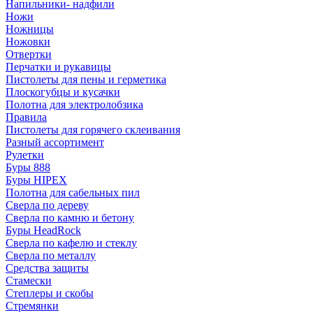
Напильники- надфили
Ножи
Ножницы
Ножовки
Отвертки
Перчатки и рукавицы
Пистолеты для пены и герметика
Плоскогубцы и кусачки
Полотна для электролобзика
Правила
Пистолеты для горячего склеивания
Разный ассортимент
Рулетки
Буры 888
Буры HIPEX
Полотна для сабельных пил
Сверла по дереву
Сверла по камню и бетону
Буры HeadRock
Сверла по кафелю и стеклу
Сверла по металлу
Средства защиты
Стамески
Степлеры и скобы
Стремянки