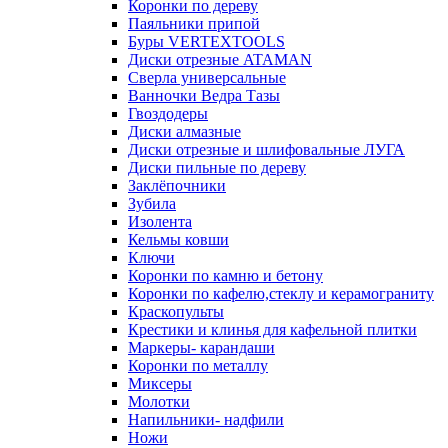
Коронки по дереву
Паяльники припой
Буры VERTEXTOOLS
Диски отрезные ATAMAN
Сверла универсальные
Ванночки Ведра Тазы
Гвоздодеры
Диски алмазные
Диски отрезные и шлифовальные ЛУГА
Диски пильные по дереву
Заклёпочники
Зубила
Изолента
Кельмы ковши
Ключи
Коронки по камню и бетону
Коронки по кафелю,стеклу и керамограниту
Краскопульты
Крестики и клинья для кафельной плитки
Маркеры- карандаши
Коронки по металлу
Миксеры
Молотки
Напильники- надфили
Ножи