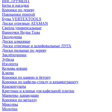
ИНСТРУМЕНТ
Биты и насадки
Коронки по дереву
Паяльники припой
Буры VERTEXTOOLS
Диски отрезные ATAMAN
Сверла универсальные
Ванночки Ведра Тазы
Гвоздодеры
Диски алмазные
Диски отрезные и шлифовальные ЛУГА
Диски пильные по дереву
Заклёпочники
Зубила
Изолента
Кельмы ковши
Ключи
Коронки по камню и бетону
Коронки по кафелю,стеклу и керамограниту
Краскопульты
Крестики и клинья для кафельной плитки
Маркеры- карандаши
Коронки по металлу
Миксеры
Молотки