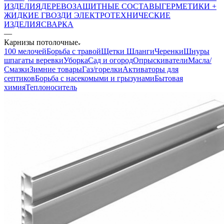
ИЗДЕЛИЯ
ДЕРЕВОЗАЩИТНЫЕ СОСТАВЫ
ГЕРМЕТИКИ +
ЖИДКИЕ ГВОЗДИ
ЭЛЕКТРОТЕХНИЧЕСКИЕ
ИЗДЕЛИЯ
СВАРКА
—
Карнизы потолочные
100 мелочей
Борьба с травой
Щетки
Шланги
Черенки
Шнуры
шпагаты веревки
Уборка
Сад и огород
Опрыскиватели
Масла/
Смазки
Зимние товары
Газ/горелки
Активаторы для
септиков
Борьба с насекомыми и грызунами
Бытовая
химия
Теплоноситель