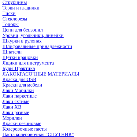
Струбцины
Терки и гладилки
Тиски
Стеклорезы
Топоры
Цепи для бензопил
Уровни, угольники, линейки
Шкурки в рулонах
Шлифовальные принадлежности
Шпатели
Щетки крацовки
Ящики для инструмента
Буры Практика
ЛАКОКРАСОЧНЫЕ МАТЕРИАЛЫ
Краска для OSB
Краски для мебели
Лаки Морилки
Лаки паркетные
Лаки яхтные
Лаки ХВ
Лаки разные
Морилки
Краски резиновые
Колеровочные пасты
Паста колеровочная "СПУТНИК"