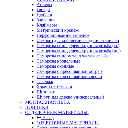
Анкеры
Гвозди
Дюбели
Заклепки
Кляймеры
Метрический крепеж
Перфорированный крепеж
Саморез для крепления сендвич - панелей
Саморезы гипс дерево крупная резьба (кг)
Саморезы гипс дерево крупная резьба (шт)
Саморезы гипс металл частая резьба
Саморезы кровельные
Саморезы оконные
Саморезы с пресс-шайбой острые
Саморезы с пресс-шайбой сверло
Такелаж
Хомуты + Стяжки
Шпильки
Шуруп для дерева универсальный
МОНТАЖНАЯ ПЕНА
НОВИНКИ
ОТДЕЛОЧНЫЕ МАТЕРИАЛЫ
Назад
ОТДЕЛОЧНЫЕ МАТЕРИАЛЫ
Сетки строительные, серпянки