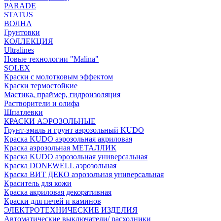
PARADE
STATUS
ВОЛНА
Грунтовки
КОЛЛЕКЦИЯ
Ultralines
Новые технологии "Malina"
SOLEX
Краски с молотковым эффектом
Краски термостойкие
Мастика, праймер, гидроизоляция
Растворители и олифа
Шпатлевки
КРАСКИ АЭРОЗОЛЬНЫЕ
Грунт-эмаль и грунт аэрозольный KUDO
Краска KUDO аэрозольная акриловая
Краска аэрозольная МЕТАЛЛИК
Краска KUDO аэрозольная универсальная
Краска DONEWELL аэрозольная
Краска ВИТ ДЕКО аэрозольная универсальная
Краситель для кожи
Краска акриловая декоративная
Краски для печей и каминов
ЭЛЕКТРОТЕХНИЧЕСКИЕ ИЗДЕЛИЯ
Автоматические выключатели/ расходники