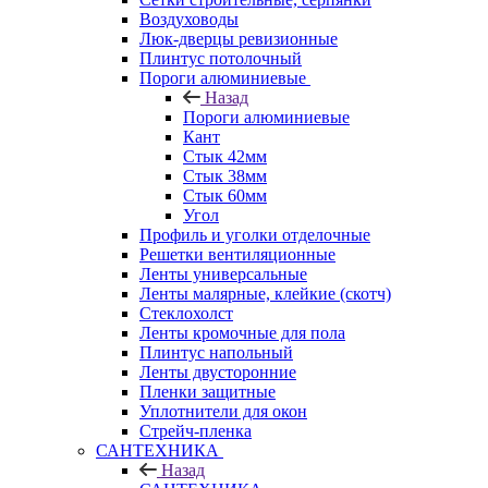
Воздуховоды
Люк-дверцы ревизионные
Плинтус потолочный
Пороги алюминиевые
Назад
Пороги алюминиевые
Кант
Стык 42мм
Стык 38мм
Стык 60мм
Угол
Профиль и уголки отделочные
Решетки вентиляционные
Ленты универсальные
Ленты малярные, клейкие (скотч)
Стеклохолст
Ленты кромочные для пола
Плинтус напольный
Ленты двусторонние
Пленки защитные
Уплотнители для окон
Стрейч-пленка
САНТЕХНИКА
Назад