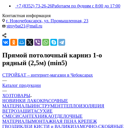
+7 (8352) 73-26-26
Работаем по будням с 8:00 до 17:00
Контактная информация
г. Новочебоксарск, ул. Промышленная, 23
stroybat21@mail.ru
Прямой потолочный карниз 1-о
рядный (2,5м) (min5)
СТРОЙБАТ – интернет-магазин в Чебоксарах
—
Каталог продукции
—
ХОЗТОВАРЫ
НОВИНКИ
ЛАКОКРАСОЧНЫЕ
МАТЕРИАЛЫ
ИНСТРУМЕНТ
ТЕПЛОИЗОЛЯЦИЯ
ВЕТРОЗАЩИТА
СУХИЕ
СМЕСИ
САНТЕХНИКА
ОТДЕЛОЧНЫЕ
МАТЕРИАЛЫ
МОНТАЖНАЯ ПЕНА
КРЕПЕЖ
ГВОЗДИ
КЛЕИ
КИСТИ и ВАЛИКИ
ЗАМОЧНО-СКОБЯНЫЕ