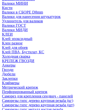
Валики МИНИ
Кисти
Валики в СБОРЕ D8mm
Валики для нанесения штукатурок
Удлинитель для валиков
Валики ГОСТ
Валики МИДИ
КЛЕИ
Клей эпоксидный
Клеи разное
Клей для обоев
Клей ПВА, Бустилат, КС
Холодная сварка
КРЕПЕЖ ГВОЗДИ
Анкеры
Гвозди
Дюбели
Заклепки
Кляймеры
Метрический крепеж
Перфорированный крепеж
Саморез для крепления сендвич - панелей
Саморезы гипс дерево крупная резьба (кг)
Саморезы гипс дерево крупная резьба (шт)
Саморезы гипс металл частая резьба