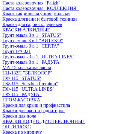
Паста колеровочная "Palizh"
Паста колеровочная "КОЛЛЕКЦИЯ"
Краска акриловая универсальная
Краска для ванн и бытовой техники
Краска для садовых деревьев
КРАСКИ АЛКИДНЫЕ
Грунт-эмаль 3 в 1 "STATUS"
Грунт эмаль 3 в 1 "ВИТЕКО"
Грунт-эмаль 3 в 1 "CERTA"
Грунт ГФ-021
Грунт-эмаль 3 в 1 "ULTRA LINES"
Грунт-эмаль 3 в 1 "РАДУГА"
МА-15 краска масляная
НЦ-132П "БЕЛКОЛОР"
ПФ-115 "STATUS"
ПФ-115 "Snezhna Premium"
ПФ-115 "ULTRA LINES"
ПФ-115 "РАДУГА"
ПРОМФАСОВКА
Краски для крыш и профнастила
Краски для окон и радиаторов
Краски для пола
КРАСКИ ВОДНО-ДИСПЕРСИОННЫЕ
ОПТИЛЮКС
Краска по кирпичу