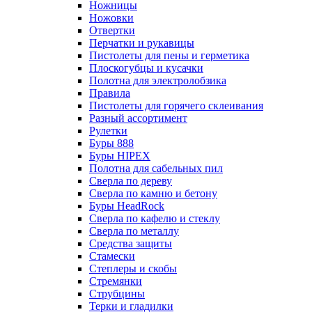
Ножницы
Ножовки
Отвертки
Перчатки и рукавицы
Пистолеты для пены и герметика
Плоскогубцы и кусачки
Полотна для электролобзика
Правила
Пистолеты для горячего склеивания
Разный ассортимент
Рулетки
Буры 888
Буры HIPEX
Полотна для сабельных пил
Сверла по дереву
Сверла по камню и бетону
Буры HeadRock
Сверла по кафелю и стеклу
Сверла по металлу
Средства защиты
Стамески
Степлеры и скобы
Стремянки
Струбцины
Терки и гладилки