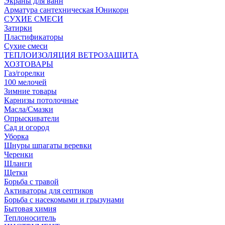
Экраны для ванн
Арматура сантехническая Юникорн
СУХИЕ СМЕСИ
Затирки
Пластификаторы
Сухие смеси
ТЕПЛОИЗОЛЯЦИЯ ВЕТРОЗАЩИТА
ХОЗТОВАРЫ
Газ/горелки
100 мелочей
Зимние товары
Карнизы потолочные
Масла/Смазки
Опрыскиватели
Сад и огород
Уборка
Шнуры шпагаты веревки
Черенки
Шланги
Щетки
Борьба с травой
Активаторы для септиков
Борьба с насекомыми и грызунами
Бытовая химия
Теплоноситель