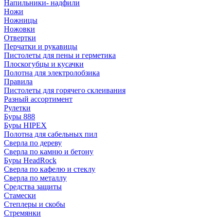
Напильники- надфили
Ножи
Ножницы
Ножовки
Отвертки
Перчатки и рукавицы
Пистолеты для пены и герметика
Плоскогубцы и кусачки
Полотна для электролобзика
Правила
Пистолеты для горячего склеивания
Разный ассортимент
Рулетки
Буры 888
Буры HIPEX
Полотна для сабельных пил
Сверла по дереву
Сверла по камню и бетону
Буры HeadRock
Сверла по кафелю и стеклу
Сверла по металлу
Средства защиты
Стамески
Степлеры и скобы
Стремянки