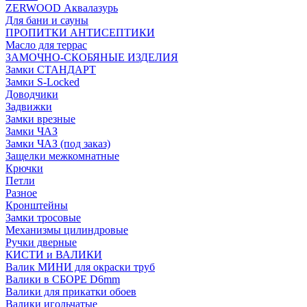
ZERWOOD Аквалазурь
Для бани и сауны
ПРОПИТКИ АНТИСЕПТИКИ
Масло для террас
ЗАМОЧНО-СКОБЯНЫЕ ИЗДЕЛИЯ
Замки СТАНДАРТ
Замки S-Locked
Доводчики
Задвижки
Замки врезные
Замки ЧАЗ
Замки ЧАЗ (под заказ)
Защелки межкомнатные
Крючки
Петли
Разное
Кронштейны
Замки тросовые
Механизмы цилиндровые
Ручки дверные
КИСТИ и ВАЛИКИ
Валик МИНИ для окраски труб
Валики в СБОРЕ D6mm
Валики для прикатки обоев
Валики игольчатые