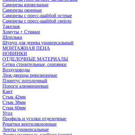
Саморезы кровельные
Саморезы оконные
Саморезы с пресс-шайбой острые
Саморезы с пресс-шайбой сверло
Такелаж
Хомуты + Стяжки
Шпильки
Шуруп для дерева универсальный
МОНТАЖНАЯ ПЕНА
НОВИНКИ
ОТДЕЛОЧНЫЕ МАТЕРИАЛЫ
Сетки строительные, серпянки
Воздуховоды
Люк-дверцы ревизионные
Плинтус потолочный
Пороги алюминиевые
Кант
Стык 42мм
Стык 38мм
Стык 60мм
Угол
Профиль и уголки отделочные
Решетки вентиляционные
Ленты универсальные
Ленты малярные, клейкие (скотч)