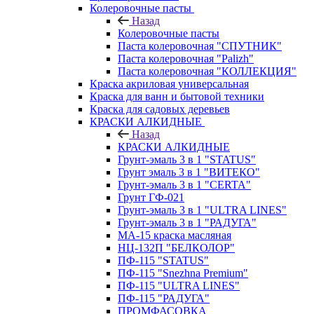
Колеровочные пасты
Назад
Колеровочные пасты
Паста колеровочная "СПУТНИК"
Паста колеровочная "Palizh"
Паста колеровочная "КОЛЛЕКЦИЯ"
Краска акриловая универсальная
Краска для ванн и бытовой техники
Краска для садовых деревьев
КРАСКИ АЛКИДНЫЕ
Назад
КРАСКИ АЛКИДНЫЕ
Грунт-эмаль 3 в 1 "STATUS"
Грунт эмаль 3 в 1 "ВИТЕКО"
Грунт-эмаль 3 в 1 "CERTA"
Грунт ГФ-021
Грунт-эмаль 3 в 1 "ULTRA LINES"
Грунт-эмаль 3 в 1 "РАДУГА"
МА-15 краска масляная
НЦ-132П "БЕЛКОЛОР"
ПФ-115 "STATUS"
ПФ-115 "Snezhna Premium"
ПФ-115 "ULTRA LINES"
ПФ-115 "РАДУГА"
ПРОМФАСОВКА