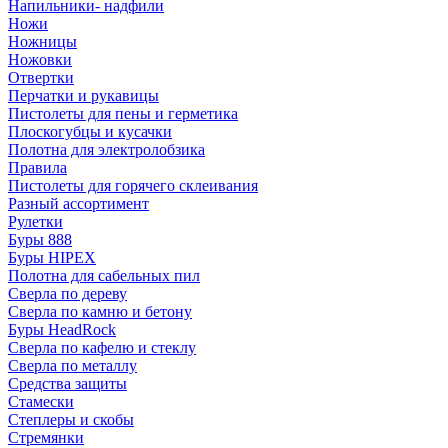
Напильники- надфили
Ножи
Ножницы
Ножовки
Отвертки
Перчатки и рукавицы
Пистолеты для пены и герметика
Плоскогубцы и кусачки
Полотна для электролобзика
Правила
Пистолеты для горячего склеивания
Разный ассортимент
Рулетки
Буры 888
Буры HIPEX
Полотна для сабельных пил
Сверла по дереву
Сверла по камню и бетону
Буры HeadRock
Сверла по кафелю и стеклу
Сверла по металлу
Средства защиты
Стамески
Степлеры и скобы
Стремянки