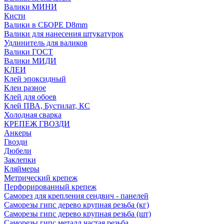
Валики МИНИ
Кисти
Валики в СБОРЕ D8mm
Валики для нанесения штукатурок
Удлинитель для валиков
Валики ГОСТ
Валики МИДИ
КЛЕИ
Клей эпоксидный
Клеи разное
Клей для обоев
Клей ПВА, Бустилат, КС
Холодная сварка
КРЕПЕЖ ГВОЗДИ
Анкеры
Гвозди
Дюбели
Заклепки
Кляймеры
Метрический крепеж
Перфорированный крепеж
Саморез для крепления сендвич - панелей
Саморезы гипс дерево крупная резьба (кг)
Саморезы гипс дерево крупная резьба (шт)
Саморезы гипс металл частая резьба