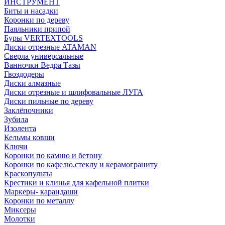
ИНСТРУМЕНТ
Биты и насадки
Коронки по дереву
Паяльники припой
Буры VERTEXTOOLS
Диски отрезные ATAMAN
Сверла универсальные
Ванночки Ведра Тазы
Гвоздодеры
Диски алмазные
Диски отрезные и шлифовальные ЛУГА
Диски пильные по дереву
Заклёпочники
Зубила
Изолента
Кельмы ковши
Ключи
Коронки по камню и бетону
Коронки по кафелю,стеклу и керамограниту
Краскопульты
Крестики и клинья для кафельной плитки
Маркеры- карандаши
Коронки по металлу
Миксеры
Молотки