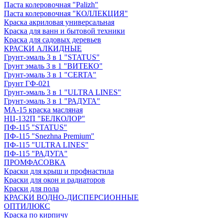
Паста колеровочная "Palizh"
Паста колеровочная "КОЛЛЕКЦИЯ"
Краска акриловая универсальная
Краска для ванн и бытовой техники
Краска для садовых деревьев
КРАСКИ АЛКИДНЫЕ
Грунт-эмаль 3 в 1 "STATUS"
Грунт эмаль 3 в 1 "ВИТЕКО"
Грунт-эмаль 3 в 1 "CERTA"
Грунт ГФ-021
Грунт-эмаль 3 в 1 "ULTRA LINES"
Грунт-эмаль 3 в 1 "РАДУГА"
МА-15 краска масляная
НЦ-132П "БЕЛКОЛОР"
ПФ-115 "STATUS"
ПФ-115 "Snezhna Premium"
ПФ-115 "ULTRA LINES"
ПФ-115 "РАДУГА"
ПРОМФАСОВКА
Краски для крыш и профнастила
Краски для окон и радиаторов
Краски для пола
КРАСКИ ВОДНО-ДИСПЕРСИОННЫЕ
ОПТИЛЮКС
Краска по кирпичу