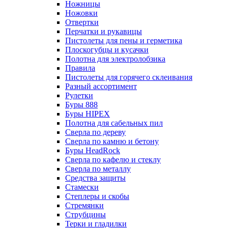
Ножницы
Ножовки
Отвертки
Перчатки и рукавицы
Пистолеты для пены и герметика
Плоскогубцы и кусачки
Полотна для электролобзика
Правила
Пистолеты для горячего склеивания
Разный ассортимент
Рулетки
Буры 888
Буры HIPEX
Полотна для сабельных пил
Сверла по дереву
Сверла по камню и бетону
Буры HeadRock
Сверла по кафелю и стеклу
Сверла по металлу
Средства защиты
Стамески
Степлеры и скобы
Стремянки
Струбцины
Терки и гладилки