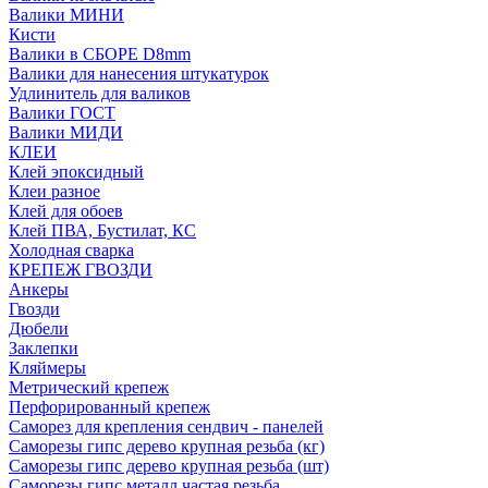
Валики МИНИ
Кисти
Валики в СБОРЕ D8mm
Валики для нанесения штукатурок
Удлинитель для валиков
Валики ГОСТ
Валики МИДИ
КЛЕИ
Клей эпоксидный
Клеи разное
Клей для обоев
Клей ПВА, Бустилат, КС
Холодная сварка
КРЕПЕЖ ГВОЗДИ
Анкеры
Гвозди
Дюбели
Заклепки
Кляймеры
Метрический крепеж
Перфорированный крепеж
Саморез для крепления сендвич - панелей
Саморезы гипс дерево крупная резьба (кг)
Саморезы гипс дерево крупная резьба (шт)
Саморезы гипс металл частая резьба