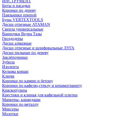
ИНСТРУМЕНТ
Биты и насадки
Коронки по дереву
Паяльники припой
Буры VERTEXTOOLS
Диски отрезные ATAMAN
Сверла универсальные
Ванночки Ведра Тазы
Гвоздодеры
Диски алмазные
Диски отрезные и шлифовальные ЛУГА
Диски пильные по дереву
Заклёпочники
Зубила
Изолента
Кельмы ковши
Ключи
Коронки по камню и бетону
Коронки по кафелю,стеклу и керамограниту
Краскопульты
Крестики и клинья для кафельной плитки
Маркеры- карандаши
Коронки по металлу
Миксеры
Молотки