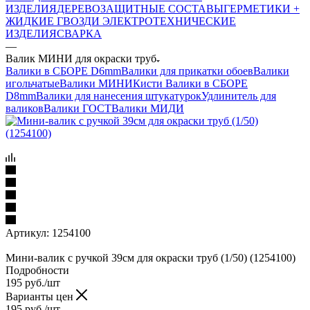
ИЗДЕЛИЯ
ДЕРЕВОЗАЩИТНЫЕ СОСТАВЫ
ГЕРМЕТИКИ +
ЖИДКИЕ ГВОЗДИ
ЭЛЕКТРОТЕХНИЧЕСКИЕ
ИЗДЕЛИЯ
СВАРКА
—
Валик МИНИ для окраски труб
Валики в СБОРЕ D6mm
Валики для прикатки обоев
Валики
игольчатые
Валики МИНИ
Кисти
Валики в СБОРЕ
D8mm
Валики для нанесения штукатурок
Удлинитель для
валиков
Валики ГОСТ
Валики МИДИ
Артикул:
1254100
Мини-валик с ручкой 39см для окраски труб (1/50) (1254100)
Подробности
195
руб.
/шт
Варианты цен
195
руб.
/шт