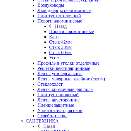
Воздуховоды
Люк-дверцы ревизионные
Плинтус потолочный
Пороги алюминиевые
Назад
Пороги алюминиевые
Кант
Стык 42мм
Стык 38мм
Стык 60мм
Угол
Профиль и уголки отделочные
Решетки вентиляционные
Ленты универсальные
Ленты малярные, клейкие (скотч)
Стеклохолст
Ленты кромочные для пола
Плинтус напольный
Ленты двусторонние
Пленки защитные
Уплотнители для окон
Стрейч-пленка
САНТЕХНИКА
Назад