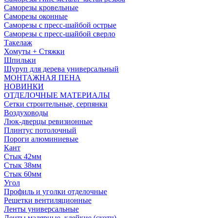
Саморезы кровельные
Саморезы оконные
Саморезы с пресс-шайбой острые
Саморезы с пресс-шайбой сверло
Такелаж
Хомуты + Стяжки
Шпильки
Шуруп для дерева универсальный
МОНТАЖНАЯ ПЕНА
НОВИНКИ
ОТДЕЛОЧНЫЕ МАТЕРИАЛЫ
Сетки строительные, серпянки
Воздуховоды
Люк-дверцы ревизионные
Плинтус потолочный
Пороги алюминиевые
Кант
Стык 42мм
Стык 38мм
Стык 60мм
Угол
Профиль и уголки отделочные
Решетки вентиляционные
Ленты универсальные
Ленты малярные, клейкие (скотч)