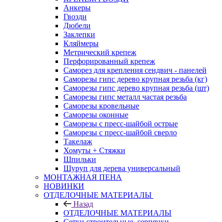
Анкеры
Гвозди
Дюбели
Заклепки
Кляймеры
Метрический крепеж
Перфорированный крепеж
Саморез для крепления сендвич - панелей
Саморезы гипс дерево крупная резьба (кг)
Саморезы гипс дерево крупная резьба (шт)
Саморезы гипс металл частая резьба
Саморезы кровельные
Саморезы оконные
Саморезы с пресс-шайбой острые
Саморезы с пресс-шайбой сверло
Такелаж
Хомуты + Стяжки
Шпильки
Шуруп для дерева универсальный
МОНТАЖНАЯ ПЕНА
НОВИНКИ
ОТДЕЛОЧНЫЕ МАТЕРИАЛЫ
Назад
ОТДЕЛОЧНЫЕ МАТЕРИАЛЫ
Сетки строительные, серпянки