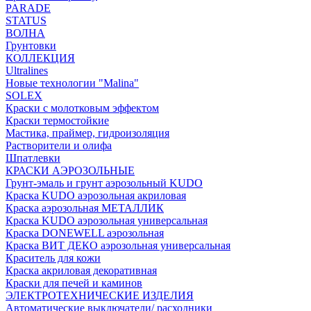
PARADE
STATUS
ВОЛНА
Грунтовки
КОЛЛЕКЦИЯ
Ultralines
Новые технологии "Malina"
SOLEX
Краски с молотковым эффектом
Краски термостойкие
Мастика, праймер, гидроизоляция
Растворители и олифа
Шпатлевки
КРАСКИ АЭРОЗОЛЬНЫЕ
Грунт-эмаль и грунт аэрозольный KUDO
Краска KUDO аэрозольная акриловая
Краска аэрозольная МЕТАЛЛИК
Краска KUDO аэрозольная универсальная
Краска DONEWELL аэрозольная
Краска ВИТ ДЕКО аэрозольная универсальная
Краситель для кожи
Краска акриловая декоративная
Краски для печей и каминов
ЭЛЕКТРОТЕХНИЧЕСКИЕ ИЗДЕЛИЯ
Автоматические выключатели/ расходники