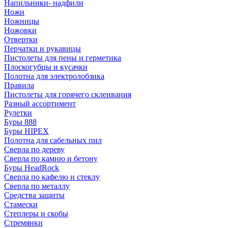
Напильники- надфили
Ножи
Ножницы
Ножовки
Отвертки
Перчатки и рукавицы
Пистолеты для пены и герметика
Плоскогубцы и кусачки
Полотна для электролобзика
Правила
Пистолеты для горячего склеивания
Разный ассортимент
Рулетки
Буры 888
Буры HIPEX
Полотна для сабельных пил
Сверла по дереву
Сверла по камню и бетону
Буры HeadRock
Сверла по кафелю и стеклу
Сверла по металлу
Средства защиты
Стамески
Степлеры и скобы
Стремянки