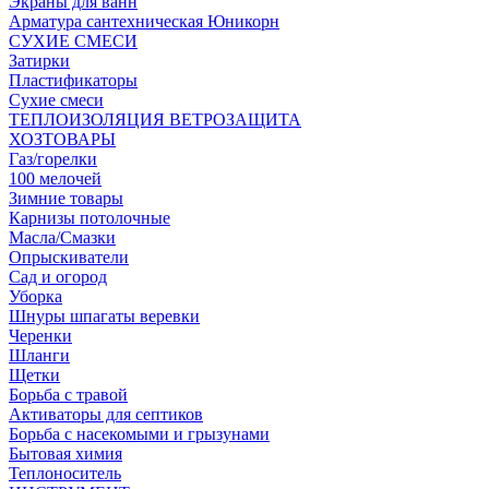
Экраны для ванн
Арматура сантехническая Юникорн
СУХИЕ СМЕСИ
Затирки
Пластификаторы
Сухие смеси
ТЕПЛОИЗОЛЯЦИЯ ВЕТРОЗАЩИТА
ХОЗТОВАРЫ
Газ/горелки
100 мелочей
Зимние товары
Карнизы потолочные
Масла/Смазки
Опрыскиватели
Сад и огород
Уборка
Шнуры шпагаты веревки
Черенки
Шланги
Щетки
Борьба с травой
Активаторы для септиков
Борьба с насекомыми и грызунами
Бытовая химия
Теплоноситель