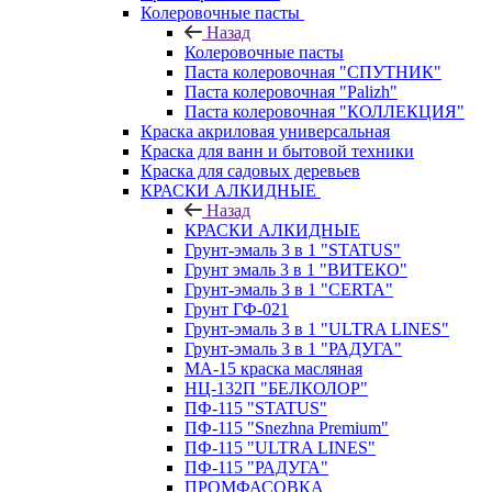
Колеровочные пасты
Назад
Колеровочные пасты
Паста колеровочная "СПУТНИК"
Паста колеровочная "Palizh"
Паста колеровочная "КОЛЛЕКЦИЯ"
Краска акриловая универсальная
Краска для ванн и бытовой техники
Краска для садовых деревьев
КРАСКИ АЛКИДНЫЕ
Назад
КРАСКИ АЛКИДНЫЕ
Грунт-эмаль 3 в 1 "STATUS"
Грунт эмаль 3 в 1 "ВИТЕКО"
Грунт-эмаль 3 в 1 "CERTA"
Грунт ГФ-021
Грунт-эмаль 3 в 1 "ULTRA LINES"
Грунт-эмаль 3 в 1 "РАДУГА"
МА-15 краска масляная
НЦ-132П "БЕЛКОЛОР"
ПФ-115 "STATUS"
ПФ-115 "Snezhna Premium"
ПФ-115 "ULTRA LINES"
ПФ-115 "РАДУГА"
ПРОМФАСОВКА