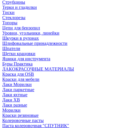
Струбцины
Терки и гладилки
Тиски
Стеклорезы
Топоры
Цепи для бензопил
Уровни, угольники, линейки
Шкурки в рулонах
Шлифовальные принадлежности
Шпатели
Щетки крацовки
Ящики для инструмента
Буры Практика
ЛАКОКРАСОЧНЫЕ МАТЕРИАЛЫ
Краска для OSB
Краски для мебели
Лаки Морилки
Лаки паркетные
Лаки яхтные
Лаки ХВ
Лаки разные
Морилки
Краски резиновые
Колеровочные пасты
Паста колеровочная "СПУТНИК"