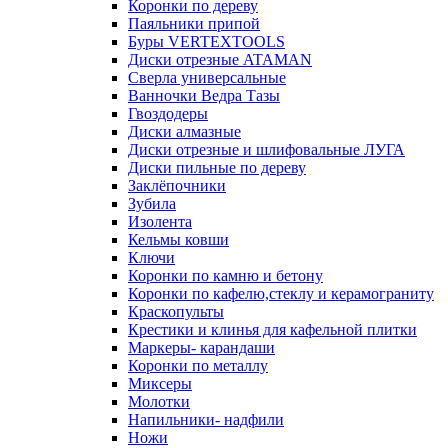
Коронки по дереву
Паяльники припой
Буры VERTEXTOOLS
Диски отрезные ATAMAN
Сверла универсальные
Ванночки Ведра Тазы
Гвоздодеры
Диски алмазные
Диски отрезные и шлифовальные ЛУГА
Диски пильные по дереву
Заклёпочники
Зубила
Изолента
Кельмы ковши
Ключи
Коронки по камню и бетону
Коронки по кафелю,стеклу и керамограниту
Краскопульты
Крестики и клинья для кафельной плитки
Маркеры- карандаши
Коронки по металлу
Миксеры
Молотки
Напильники- надфили
Ножи