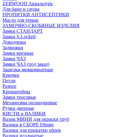
ZERWOOD Аквалазурь
Для бани и сауны
ПРОПИТКИ АНТИСЕПТИКИ
Масло для террас
ЗАМОЧНО-СКОБЯНЫЕ ИЗДЕЛИЯ
Замки СТАНДАРТ
Замки S-Locked
Доводчики
Задвижки
Замки врезные
Замки ЧАЗ
Замки ЧАЗ (под заказ)
Защелки межкомнатные
Крючки
Петли
Разное
Кронштейны
Замки тросовые
Механизмы цилиндровые
Ручки дверные
КИСТИ и ВАЛИКИ
Валик МИНИ для окраски труб
Валики в СБОРЕ D6mm
Валики для прикатки обоев
Валики игольчатые