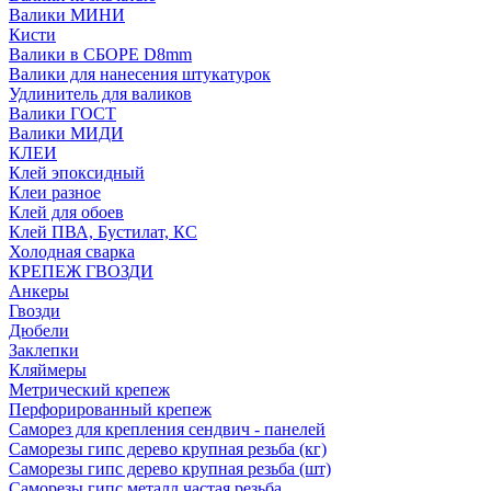
Валики МИНИ
Кисти
Валики в СБОРЕ D8mm
Валики для нанесения штукатурок
Удлинитель для валиков
Валики ГОСТ
Валики МИДИ
КЛЕИ
Клей эпоксидный
Клеи разное
Клей для обоев
Клей ПВА, Бустилат, КС
Холодная сварка
КРЕПЕЖ ГВОЗДИ
Анкеры
Гвозди
Дюбели
Заклепки
Кляймеры
Метрический крепеж
Перфорированный крепеж
Саморез для крепления сендвич - панелей
Саморезы гипс дерево крупная резьба (кг)
Саморезы гипс дерево крупная резьба (шт)
Саморезы гипс металл частая резьба