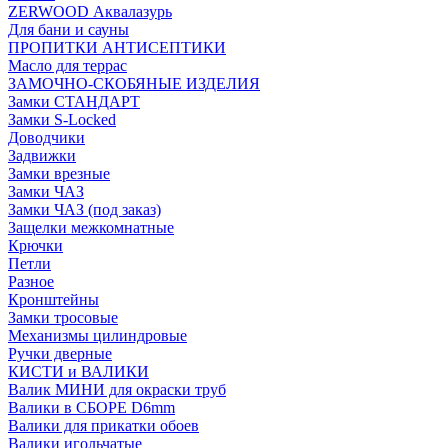
ZERWOOD Аквалазурь
Для бани и сауны
ПРОПИТКИ АНТИСЕПТИКИ
Масло для террас
ЗАМОЧНО-СКОБЯНЫЕ ИЗДЕЛИЯ
Замки СТАНДАРТ
Замки S-Locked
Доводчики
Задвижки
Замки врезные
Замки ЧАЗ
Замки ЧАЗ (под заказ)
Защелки межкомнатные
Крючки
Петли
Разное
Кронштейны
Замки тросовые
Механизмы цилиндровые
Ручки дверные
КИСТИ и ВАЛИКИ
Валик МИНИ для окраски труб
Валики в СБОРЕ D6mm
Валики для прикатки обоев
Валики игольчатые