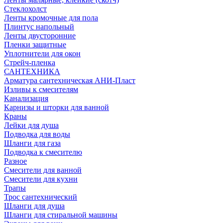
Стеклохолст
Ленты кромочные для пола
Плинтус напольный
Ленты двусторонние
Пленки защитные
Уплотнители для окон
Стрейч-пленка
САНТЕХНИКА
Арматура сантехническая АНИ-Пласт
Изливы к смесителям
Канализация
Карнизы и шторки для ванной
Краны
Лейки для душа
Подводка для воды
Шланги для газа
Подводка к смесителю
Разное
Смесители для ванной
Смесители для кухни
Трапы
Трос сантехнический
Шланги для душа
Шланги для стиральной машины