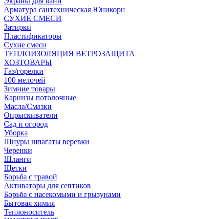
Экраны для ванн
Арматура сантехническая Юникорн
СУХИЕ СМЕСИ
Затирки
Пластификаторы
Сухие смеси
ТЕПЛОИЗОЛЯЦИЯ ВЕТРОЗАЩИТА
ХОЗТОВАРЫ
Газ/горелки
100 мелочей
Зимние товары
Карнизы потолочные
Масла/Смазки
Опрыскиватели
Сад и огород
Уборка
Шнуры шпагаты веревки
Черенки
Шланги
Щетки
Борьба с травой
Активаторы для септиков
Борьба с насекомыми и грызунами
Бытовая химия
Теплоноситель