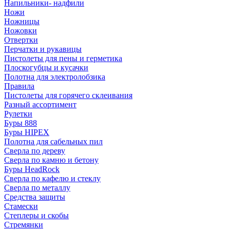
Напильники- надфили
Ножи
Ножницы
Ножовки
Отвертки
Перчатки и рукавицы
Пистолеты для пены и герметика
Плоскогубцы и кусачки
Полотна для электролобзика
Правила
Пистолеты для горячего склеивания
Разный ассортимент
Рулетки
Буры 888
Буры HIPEX
Полотна для сабельных пил
Сверла по дереву
Сверла по камню и бетону
Буры HeadRock
Сверла по кафелю и стеклу
Сверла по металлу
Средства защиты
Стамески
Степлеры и скобы
Стремянки