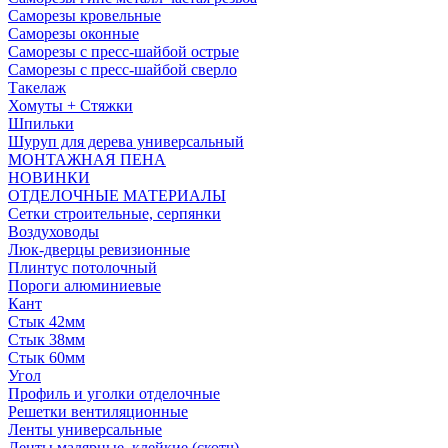
Саморезы кровельные
Саморезы оконные
Саморезы с пресс-шайбой острые
Саморезы с пресс-шайбой сверло
Такелаж
Хомуты + Стяжки
Шпильки
Шуруп для дерева универсальный
МОНТАЖНАЯ ПЕНА
НОВИНКИ
ОТДЕЛОЧНЫЕ МАТЕРИАЛЫ
Сетки строительные, серпянки
Воздуховоды
Люк-дверцы ревизионные
Плинтус потолочный
Пороги алюминиевые
Кант
Стык 42мм
Стык 38мм
Стык 60мм
Угол
Профиль и уголки отделочные
Решетки вентиляционные
Ленты универсальные
Ленты малярные, клейкие (скотч)