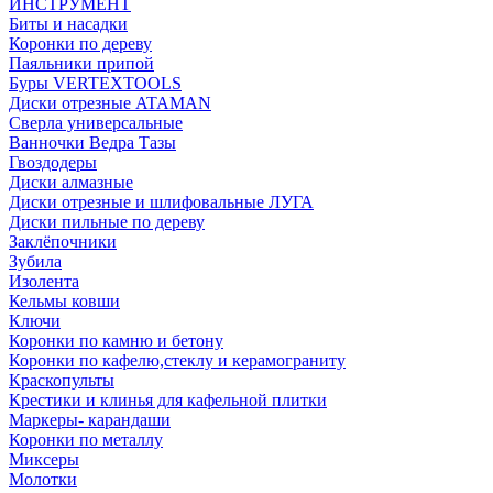
ИНСТРУМЕНТ
Биты и насадки
Коронки по дереву
Паяльники припой
Буры VERTEXTOOLS
Диски отрезные ATAMAN
Сверла универсальные
Ванночки Ведра Тазы
Гвоздодеры
Диски алмазные
Диски отрезные и шлифовальные ЛУГА
Диски пильные по дереву
Заклёпочники
Зубила
Изолента
Кельмы ковши
Ключи
Коронки по камню и бетону
Коронки по кафелю,стеклу и керамограниту
Краскопульты
Крестики и клинья для кафельной плитки
Маркеры- карандаши
Коронки по металлу
Миксеры
Молотки