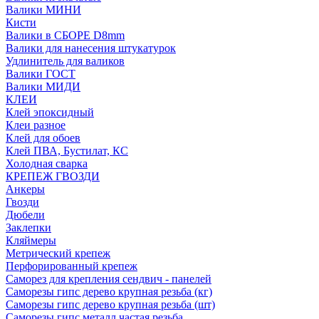
Валики МИНИ
Кисти
Валики в СБОРЕ D8mm
Валики для нанесения штукатурок
Удлинитель для валиков
Валики ГОСТ
Валики МИДИ
КЛЕИ
Клей эпоксидный
Клеи разное
Клей для обоев
Клей ПВА, Бустилат, КС
Холодная сварка
КРЕПЕЖ ГВОЗДИ
Анкеры
Гвозди
Дюбели
Заклепки
Кляймеры
Метрический крепеж
Перфорированный крепеж
Саморез для крепления сендвич - панелей
Саморезы гипс дерево крупная резьба (кг)
Саморезы гипс дерево крупная резьба (шт)
Саморезы гипс металл частая резьба