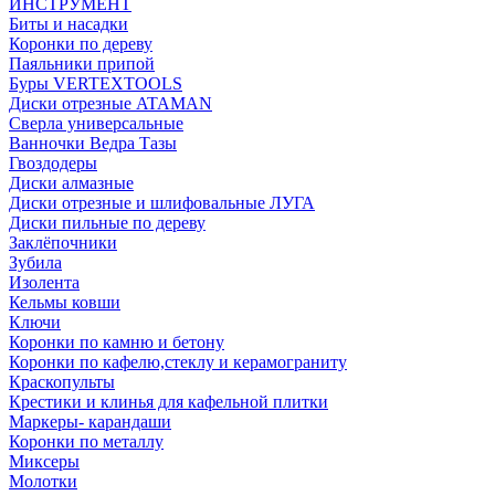
ИНСТРУМЕНТ
Биты и насадки
Коронки по дереву
Паяльники припой
Буры VERTEXTOOLS
Диски отрезные ATAMAN
Сверла универсальные
Ванночки Ведра Тазы
Гвоздодеры
Диски алмазные
Диски отрезные и шлифовальные ЛУГА
Диски пильные по дереву
Заклёпочники
Зубила
Изолента
Кельмы ковши
Ключи
Коронки по камню и бетону
Коронки по кафелю,стеклу и керамограниту
Краскопульты
Крестики и клинья для кафельной плитки
Маркеры- карандаши
Коронки по металлу
Миксеры
Молотки