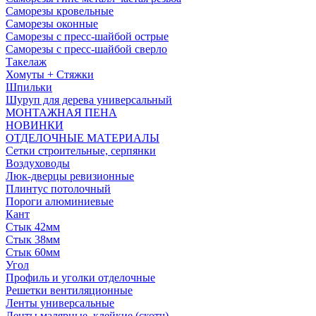
Саморезы кровельные
Саморезы оконные
Саморезы с пресс-шайбой острые
Саморезы с пресс-шайбой сверло
Такелаж
Хомуты + Стяжки
Шпильки
Шуруп для дерева универсальный
МОНТАЖНАЯ ПЕНА
НОВИНКИ
ОТДЕЛОЧНЫЕ МАТЕРИАЛЫ
Сетки строительные, серпянки
Воздуховоды
Люк-дверцы ревизионные
Плинтус потолочный
Пороги алюминиевые
Кант
Стык 42мм
Стык 38мм
Стык 60мм
Угол
Профиль и уголки отделочные
Решетки вентиляционные
Ленты универсальные
Ленты малярные, клейкие (скотч)