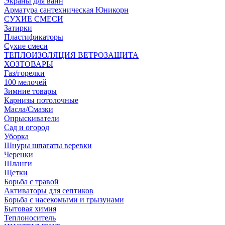
Экраны для ванн
Арматура сантехническая Юникорн
СУХИЕ СМЕСИ
Затирки
Пластификаторы
Сухие смеси
ТЕПЛОИЗОЛЯЦИЯ ВЕТРОЗАЩИТА
ХОЗТОВАРЫ
Газ/горелки
100 мелочей
Зимние товары
Карнизы потолочные
Масла/Смазки
Опрыскиватели
Сад и огород
Уборка
Шнуры шпагаты веревки
Черенки
Шланги
Щетки
Борьба с травой
Активаторы для септиков
Борьба с насекомыми и грызунами
Бытовая химия
Теплоноситель