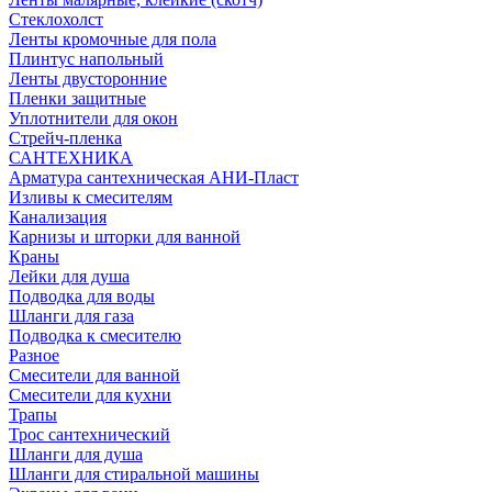
Стеклохолст
Ленты кромочные для пола
Плинтус напольный
Ленты двусторонние
Пленки защитные
Уплотнители для окон
Стрейч-пленка
САНТЕХНИКА
Арматура сантехническая АНИ-Пласт
Изливы к смесителям
Канализация
Карнизы и шторки для ванной
Краны
Лейки для душа
Подводка для воды
Шланги для газа
Подводка к смесителю
Разное
Смесители для ванной
Смесители для кухни
Трапы
Трос сантехнический
Шланги для душа
Шланги для стиральной машины