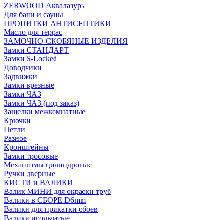
ZERWOOD Аквалазурь
Для бани и сауны
ПРОПИТКИ АНТИСЕПТИКИ
Масло для террас
ЗАМОЧНО-СКОБЯНЫЕ ИЗДЕЛИЯ
Замки СТАНДАРТ
Замки S-Locked
Доводчики
Задвижки
Замки врезные
Замки ЧАЗ
Замки ЧАЗ (под заказ)
Защелки межкомнатные
Крючки
Петли
Разное
Кронштейны
Замки тросовые
Механизмы цилиндровые
Ручки дверные
КИСТИ и ВАЛИКИ
Валик МИНИ для окраски труб
Валики в СБОРЕ D6mm
Валики для прикатки обоев
Валики игольчатые