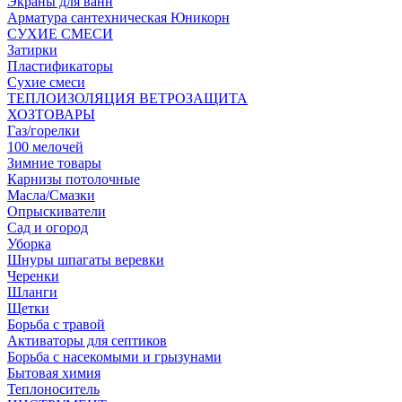
Экраны для ванн
Арматура сантехническая Юникорн
СУХИЕ СМЕСИ
Затирки
Пластификаторы
Сухие смеси
ТЕПЛОИЗОЛЯЦИЯ ВЕТРОЗАЩИТА
ХОЗТОВАРЫ
Газ/горелки
100 мелочей
Зимние товары
Карнизы потолочные
Масла/Смазки
Опрыскиватели
Сад и огород
Уборка
Шнуры шпагаты веревки
Черенки
Шланги
Щетки
Борьба с травой
Активаторы для септиков
Борьба с насекомыми и грызунами
Бытовая химия
Теплоноситель