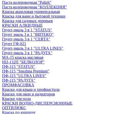
Паста колеровочная "Palizh"
Паста колеровочная "КОЛЛЕКЦИЯ"
Краска акриловая универсальная
Краска для ванн и бытовой техники
Краска для садовых деревьев
КРАСКИ АЛКИДНЫЕ
Грунт-эмаль 3 в 1 "STATUS"
Грунт эмаль 3 в 1 "ВИТЕКО"
Грунт-эмаль 3 в 1 "CERTA"
Грунт ГФ-021
Грунт-эмаль 3 в 1 "ULTRA LINES"
Грунт-эмаль 3 в 1 "РАДУГА"
МА-15 краска масляная
НЦ-132П "БЕЛКОЛОР"
ПФ-115 "STATUS"
ПФ-115 "Snezhna Premium"
ПФ-115 "ULTRA LINES"
ПФ-115 "РАДУГА"
ПРОМФАСОВКА
Краски для крыш и профнастила
Краски для окон и радиаторов
Краски для пола
КРАСКИ ВОДНО-ДИСПЕРСИОННЫЕ
ОПТИЛЮКС
Краска по кирпичу