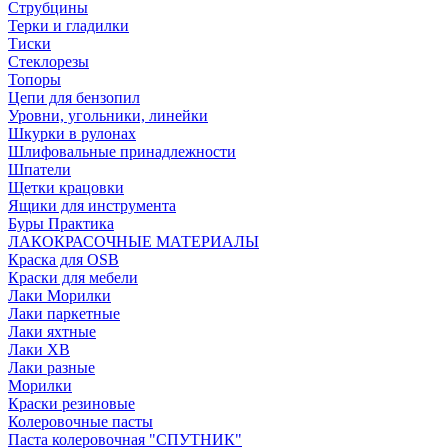
Струбцины
Терки и гладилки
Тиски
Стеклорезы
Топоры
Цепи для бензопил
Уровни, угольники, линейки
Шкурки в рулонах
Шлифовальные принадлежности
Шпатели
Щетки крацовки
Ящики для инструмента
Буры Практика
ЛАКОКРАСОЧНЫЕ МАТЕРИАЛЫ
Краска для OSB
Краски для мебели
Лаки Морилки
Лаки паркетные
Лаки яхтные
Лаки ХВ
Лаки разные
Морилки
Краски резиновые
Колеровочные пасты
Паста колеровочная "СПУТНИК"