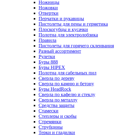
Ножницы
Ножовки
Отвертки
Перчатки и рукавицы
Пистолеты для пены и герметика
Плоскогубцы и кусачки
Полотна для электролобзика
Правила
Пистолеты для горячего склеивания
Разный ассортимент
Рулетки
Буры 888
Буры HIPEX
Полотна для сабельных пил
Сверла по дереву
Сверла по камню и бетону
Буры HeadRock
Сверла по кафелю и стеклу
Сверла по металлу
Средства защиты
Стамески
Степлеры и скобы
Стремянки
Струбцины
Терки и гладилки