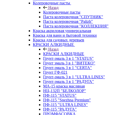
Колеровочные пасты
Назад
Колеровочные пасты
Паста колеровочная "СПУТНИК"
Паста колеровочная "Palizh"
Паста колеровочная "КОЛЛЕКЦИЯ"
Краска акриловая универсальная
Краска для ванн и бытовой техники
Краска для садовых деревьев
КРАСКИ АЛКИДНЫЕ
Назад
КРАСКИ АЛКИДНЫЕ
Грунт-эмаль 3 в 1 "STATUS"
Грунт эмаль 3 в 1 "ВИТЕКО"
Грунт-эмаль 3 в 1 "CERTA"
Грунт ГФ-021
Грунт-эмаль 3 в 1 "ULTRA LINES"
Грунт-эмаль 3 в 1 "РАДУГА"
МА-15 краска масляная
НЦ-132П "БЕЛКОЛОР"
ПФ-115 "STATUS"
ПФ-115 "Snezhna Premium"
ПФ-115 "ULTRA LINES"
ПФ-115 "РАДУГА"
ПРОМФАСОВКА