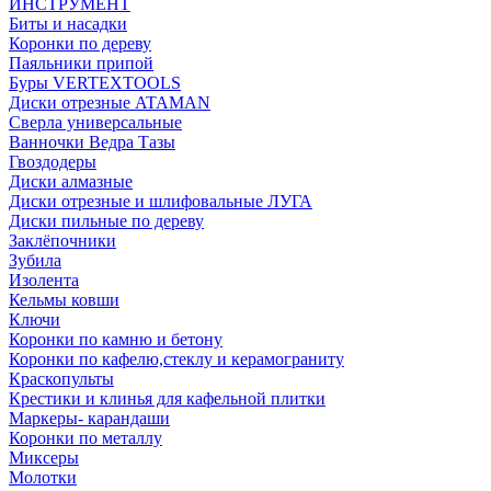
ИНСТРУМЕНТ
Биты и насадки
Коронки по дереву
Паяльники припой
Буры VERTEXTOOLS
Диски отрезные ATAMAN
Сверла универсальные
Ванночки Ведра Тазы
Гвоздодеры
Диски алмазные
Диски отрезные и шлифовальные ЛУГА
Диски пильные по дереву
Заклёпочники
Зубила
Изолента
Кельмы ковши
Ключи
Коронки по камню и бетону
Коронки по кафелю,стеклу и керамограниту
Краскопульты
Крестики и клинья для кафельной плитки
Маркеры- карандаши
Коронки по металлу
Миксеры
Молотки