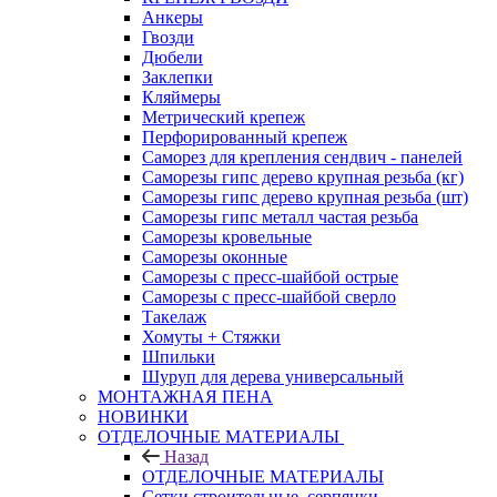
Анкеры
Гвозди
Дюбели
Заклепки
Кляймеры
Метрический крепеж
Перфорированный крепеж
Саморез для крепления сендвич - панелей
Саморезы гипс дерево крупная резьба (кг)
Саморезы гипс дерево крупная резьба (шт)
Саморезы гипс металл частая резьба
Саморезы кровельные
Саморезы оконные
Саморезы с пресс-шайбой острые
Саморезы с пресс-шайбой сверло
Такелаж
Хомуты + Стяжки
Шпильки
Шуруп для дерева универсальный
МОНТАЖНАЯ ПЕНА
НОВИНКИ
ОТДЕЛОЧНЫЕ МАТЕРИАЛЫ
Назад
ОТДЕЛОЧНЫЕ МАТЕРИАЛЫ
Сетки строительные, серпянки