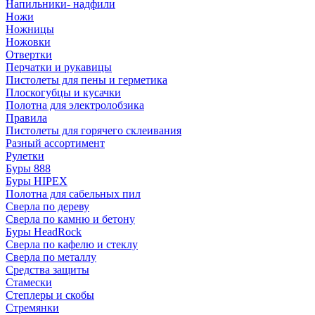
Напильники- надфили
Ножи
Ножницы
Ножовки
Отвертки
Перчатки и рукавицы
Пистолеты для пены и герметика
Плоскогубцы и кусачки
Полотна для электролобзика
Правила
Пистолеты для горячего склеивания
Разный ассортимент
Рулетки
Буры 888
Буры HIPEX
Полотна для сабельных пил
Сверла по дереву
Сверла по камню и бетону
Буры HeadRock
Сверла по кафелю и стеклу
Сверла по металлу
Средства защиты
Стамески
Степлеры и скобы
Стремянки