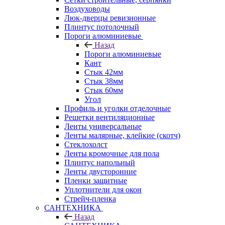
Воздуховоды
Люк-дверцы ревизионные
Плинтус потолочный
Пороги алюминиевые
Назад
Пороги алюминиевые
Кант
Стык 42мм
Стык 38мм
Стык 60мм
Угол
Профиль и уголки отделочные
Решетки вентиляционные
Ленты универсальные
Ленты малярные, клейкие (скотч)
Стеклохолст
Ленты кромочные для пола
Плинтус напольный
Ленты двусторонние
Пленки защитные
Уплотнители для окон
Стрейч-пленка
САНТЕХНИКА
Назад