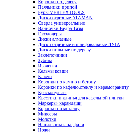
Коронки по дереву
Паяльники припой
Буры VERTEXTOOLS
Диски отрезные ATAMAN
Сверла универсальные
Ванночки Ведра Тазы
Гвоздодеры
Диски алмазные
Диски отрезные и шлифовальные ЛУГА
Диски пильные по дереву
Заклёпочники
Зубила
Изолента
Кельмы ковши
Ключи
Коронки по камню и бетону
Коронки по кафелю,стеклу и керамограниту
Краскопульты
Крестики и клинья для кафельной плитки
Маркеры- карандаши
Коронки по металлу
Миксеры
Молотки
Напильники- надфили
Ножи