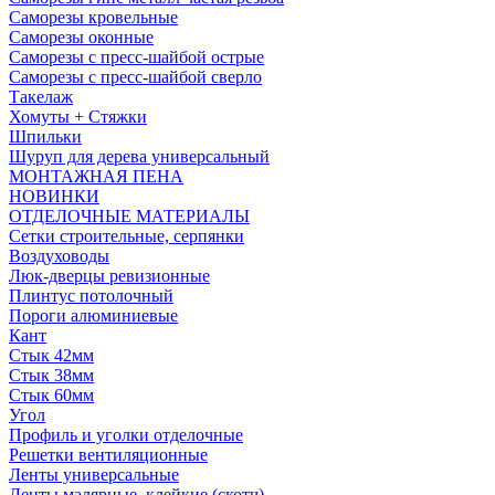
Саморезы кровельные
Саморезы оконные
Саморезы с пресс-шайбой острые
Саморезы с пресс-шайбой сверло
Такелаж
Хомуты + Стяжки
Шпильки
Шуруп для дерева универсальный
МОНТАЖНАЯ ПЕНА
НОВИНКИ
ОТДЕЛОЧНЫЕ МАТЕРИАЛЫ
Сетки строительные, серпянки
Воздуховоды
Люк-дверцы ревизионные
Плинтус потолочный
Пороги алюминиевые
Кант
Стык 42мм
Стык 38мм
Стык 60мм
Угол
Профиль и уголки отделочные
Решетки вентиляционные
Ленты универсальные
Ленты малярные, клейкие (скотч)