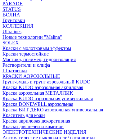
PARADE
STATUS
ВОЛНА
Грунтовки
КОЛЛЕКЦИЯ
Ultralines
Новые технологии "Malina"
SOLEX
Краски с молотковым эффектом
Краски термостойкие
Мастика, праймер, гидроизоляция
Растворители и олифа
Шпатлевки
КРАСКИ АЭРОЗОЛЬНЫЕ
Грунт-эмаль и грунт аэрозольный KUDO
Краска KUDO аэрозольная акриловая
Краска аэрозольная МЕТАЛЛИК
Краска KUDO аэрозольная универсальная
Краска DONEWELL аэрозольная
Краска ВИТ ДЕКО аэрозольная универсальная
Краситель для кожи
Краска акриловая декоративная
Краски для печей и каминов
ЭЛЕКТРОТЕХНИЧЕСКИЕ ИЗДЕЛИЯ
Автоматические выключатели/ расходники