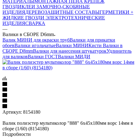
МАТЕРИАЛЫ
МОНТАЖНАЯ ПЕНА
КРЕПЕЖ
ГВОЗДИ
КЛЕИ
ЗАМОЧНО-СКОБЯНЫЕ
ИЗДЕЛИЯ
ДЕРЕВОЗАЩИТНЫЕ СОСТАВЫ
ГЕРМЕТИКИ +
ЖИДКИЕ ГВОЗДИ
ЭЛЕКТРОТЕХНИЧЕСКИЕ
ИЗДЕЛИЯ
СВАРКА
—
Валики в СБОРЕ D6mm
Валик МИНИ для окраски труб
Валики для прикатки
обоев
Валики игольчатые
Валики МИНИ
Кисти
Валики в
СБОРЕ D8mm
Валики для нанесения штукатурок
Удлинитель
для валиков
Валики ГОСТ
Валики МИДИ
Артикул:
8154180
Валик полиэстер мультиколор "888" 6х45х180мм ворс 14мм в
сборе (1/60) (8154180)
Подробности