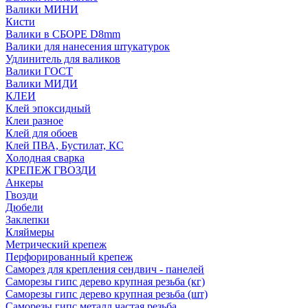
Валики МИНИ
Кисти
Валики в СБОРЕ D8mm
Валики для нанесения штукатурок
Удлинитель для валиков
Валики ГОСТ
Валики МИДИ
КЛЕИ
Клей эпоксидный
Клеи разное
Клей для обоев
Клей ПВА, Бустилат, КС
Холодная сварка
КРЕПЕЖ ГВОЗДИ
Анкеры
Гвозди
Дюбели
Заклепки
Кляймеры
Метрический крепеж
Перфорированный крепеж
Саморез для крепления сендвич - панелей
Саморезы гипс дерево крупная резьба (кг)
Саморезы гипс дерево крупная резьба (шт)
Саморезы гипс металл частая резьба