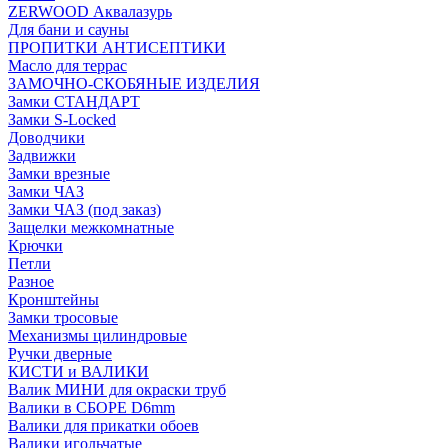
ZERWOOD Аквалазурь
Для бани и сауны
ПРОПИТКИ АНТИСЕПТИКИ
Масло для террас
ЗАМОЧНО-СКОБЯНЫЕ ИЗДЕЛИЯ
Замки СТАНДАРТ
Замки S-Locked
Доводчики
Задвижки
Замки врезные
Замки ЧАЗ
Замки ЧАЗ (под заказ)
Защелки межкомнатные
Крючки
Петли
Разное
Кронштейны
Замки тросовые
Механизмы цилиндровые
Ручки дверные
КИСТИ и ВАЛИКИ
Валик МИНИ для окраски труб
Валики в СБОРЕ D6mm
Валики для прикатки обоев
Валики игольчатые