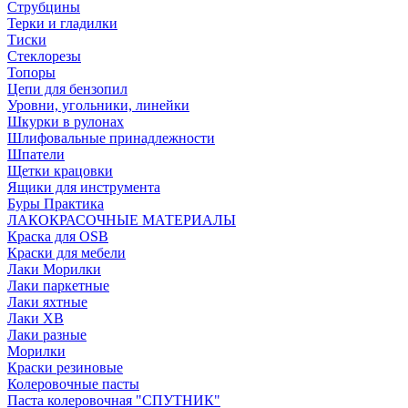
Струбцины
Терки и гладилки
Тиски
Стеклорезы
Топоры
Цепи для бензопил
Уровни, угольники, линейки
Шкурки в рулонах
Шлифовальные принадлежности
Шпатели
Щетки крацовки
Ящики для инструмента
Буры Практика
ЛАКОКРАСОЧНЫЕ МАТЕРИАЛЫ
Краска для OSB
Краски для мебели
Лаки Морилки
Лаки паркетные
Лаки яхтные
Лаки ХВ
Лаки разные
Морилки
Краски резиновые
Колеровочные пасты
Паста колеровочная "СПУТНИК"