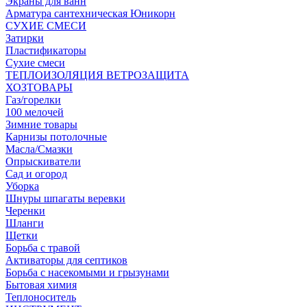
Экраны для ванн
Арматура сантехническая Юникорн
СУХИЕ СМЕСИ
Затирки
Пластификаторы
Сухие смеси
ТЕПЛОИЗОЛЯЦИЯ ВЕТРОЗАЩИТА
ХОЗТОВАРЫ
Газ/горелки
100 мелочей
Зимние товары
Карнизы потолочные
Масла/Смазки
Опрыскиватели
Сад и огород
Уборка
Шнуры шпагаты веревки
Черенки
Шланги
Щетки
Борьба с травой
Активаторы для септиков
Борьба с насекомыми и грызунами
Бытовая химия
Теплоноситель