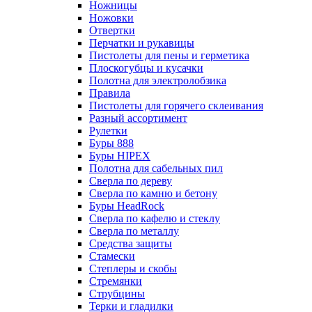
Ножницы
Ножовки
Отвертки
Перчатки и рукавицы
Пистолеты для пены и герметика
Плоскогубцы и кусачки
Полотна для электролобзика
Правила
Пистолеты для горячего склеивания
Разный ассортимент
Рулетки
Буры 888
Буры HIPEX
Полотна для сабельных пил
Сверла по дереву
Сверла по камню и бетону
Буры HeadRock
Сверла по кафелю и стеклу
Сверла по металлу
Средства защиты
Стамески
Степлеры и скобы
Стремянки
Струбцины
Терки и гладилки