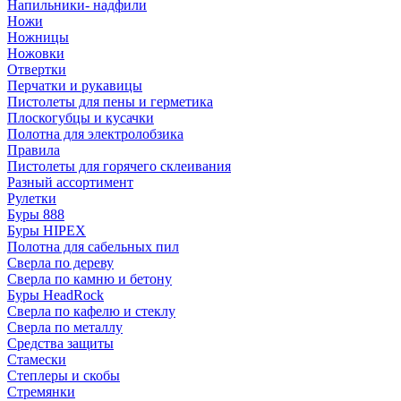
Напильники- надфили
Ножи
Ножницы
Ножовки
Отвертки
Перчатки и рукавицы
Пистолеты для пены и герметика
Плоскогубцы и кусачки
Полотна для электролобзика
Правила
Пистолеты для горячего склеивания
Разный ассортимент
Рулетки
Буры 888
Буры HIPEX
Полотна для сабельных пил
Сверла по дереву
Сверла по камню и бетону
Буры HeadRock
Сверла по кафелю и стеклу
Сверла по металлу
Средства защиты
Стамески
Степлеры и скобы
Стремянки