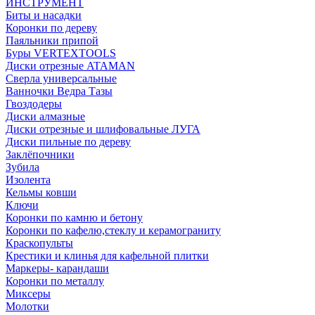
ИНСТРУМЕНТ
Биты и насадки
Коронки по дереву
Паяльники припой
Буры VERTEXTOOLS
Диски отрезные ATAMAN
Сверла универсальные
Ванночки Ведра Тазы
Гвоздодеры
Диски алмазные
Диски отрезные и шлифовальные ЛУГА
Диски пильные по дереву
Заклёпочники
Зубила
Изолента
Кельмы ковши
Ключи
Коронки по камню и бетону
Коронки по кафелю,стеклу и керамограниту
Краскопульты
Крестики и клинья для кафельной плитки
Маркеры- карандаши
Коронки по металлу
Миксеры
Молотки