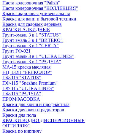
Паста колеровочная "Palizh"
Паста колеровочная "КОЛЛЕКЦИЯ"
Краска акриловая универсальная
Краска для ванн и бытовой техники
Краска для садовых деревьев
КРАСКИ АЛКИДНЫЕ
Грунт-эмаль 3 в 1 "STATUS"
Грунт эмаль 3 в 1 "ВИТЕКО"
Грунт-эмаль 3 в 1 "CERTA"
Грунт ГФ-021
Грунт-эмаль 3 в 1 "ULTRA LINES"
Грунт-эмаль 3 в 1 "РАДУГА"
МА-15 краска масляная
НЦ-132П "БЕЛКОЛОР"
ПФ-115 "STATUS"
ПФ-115 "Snezhna Premium"
ПФ-115 "ULTRA LINES"
ПФ-115 "РАДУГА"
ПРОМФАСОВКА
Краски для крыш и профнастила
Краски для окон и радиаторов
Краски для пола
КРАСКИ ВОДНО-ДИСПЕРСИОННЫЕ
ОПТИЛЮКС
Краска по кирпичу