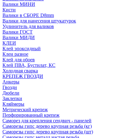
Валики МИНИ
Кисти
Валики в СБОРЕ D8mm
Валики для нанесения штукатурок
Удлинитель для валиков
Валики ГОСТ
Валики МИДИ
КЛЕИ
Клей эпоксидный
Клеи разное
Клей для обоев
Клей ПВА, Бустилат, КС
Холодная сварка
КРЕПЕЖ ГВОЗДИ
Анкеры
Гвозди
Дюбели
Заклепки
Кляймеры
Метрический крепеж
Перфорированный крепеж
Саморез для крепления сендвич - панелей
Саморезы гипс дерево крупная резьба (кг)
Саморезы гипс дерево крупная резьба (шт)
Саморезы гипс металл частая резьба