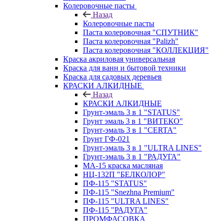
Колеровочные пасты
Назад
Колеровочные пасты
Паста колеровочная "СПУТНИК"
Паста колеровочная "Palizh"
Паста колеровочная "КОЛЛЕКЦИЯ"
Краска акриловая универсальная
Краска для ванн и бытовой техники
Краска для садовых деревьев
КРАСКИ АЛКИДНЫЕ
Назад
КРАСКИ АЛКИДНЫЕ
Грунт-эмаль 3 в 1 "STATUS"
Грунт эмаль 3 в 1 "ВИТЕКО"
Грунт-эмаль 3 в 1 "CERTA"
Грунт ГФ-021
Грунт-эмаль 3 в 1 "ULTRA LINES"
Грунт-эмаль 3 в 1 "РАДУГА"
МА-15 краска масляная
НЦ-132П "БЕЛКОЛОР"
ПФ-115 "STATUS"
ПФ-115 "Snezhna Premium"
ПФ-115 "ULTRA LINES"
ПФ-115 "РАДУГА"
ПРОМФАСОВКА