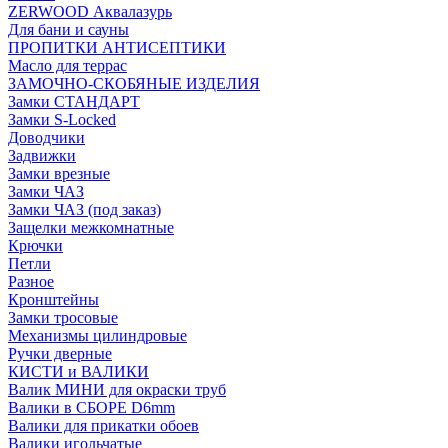
ZERWOOD Аквалазурь
Для бани и сауны
ПРОПИТКИ АНТИСЕПТИКИ
Масло для террас
ЗАМОЧНО-СКОБЯНЫЕ ИЗДЕЛИЯ
Замки СТАНДАРТ
Замки S-Locked
Доводчики
Задвижки
Замки врезные
Замки ЧАЗ
Замки ЧАЗ (под заказ)
Защелки межкомнатные
Крючки
Петли
Разное
Кронштейны
Замки тросовые
Механизмы цилиндровые
Ручки дверные
КИСТИ и ВАЛИКИ
Валик МИНИ для окраски труб
Валики в СБОРЕ D6mm
Валики для прикатки обоев
Валики игольчатые