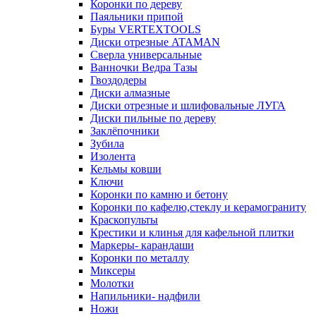
Коронки по дереву
Паяльники припой
Буры VERTEXTOOLS
Диски отрезные ATAMAN
Сверла универсальные
Ванночки Ведра Тазы
Гвоздодеры
Диски алмазные
Диски отрезные и шлифовальные ЛУГА
Диски пильные по дереву
Заклёпочники
Зубила
Изолента
Кельмы ковши
Ключи
Коронки по камню и бетону
Коронки по кафелю,стеклу и керамограниту
Краскопульты
Крестики и клинья для кафельной плитки
Маркеры- карандаши
Коронки по металлу
Миксеры
Молотки
Напильники- надфили
Ножи