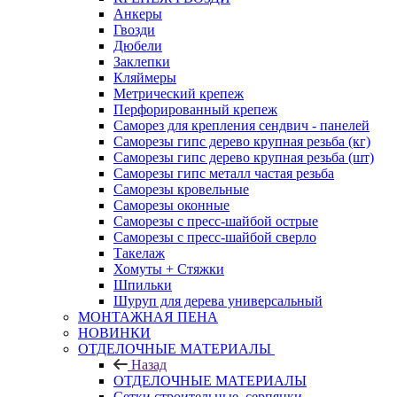
Анкеры
Гвозди
Дюбели
Заклепки
Кляймеры
Метрический крепеж
Перфорированный крепеж
Саморез для крепления сендвич - панелей
Саморезы гипс дерево крупная резьба (кг)
Саморезы гипс дерево крупная резьба (шт)
Саморезы гипс металл частая резьба
Саморезы кровельные
Саморезы оконные
Саморезы с пресс-шайбой острые
Саморезы с пресс-шайбой сверло
Такелаж
Хомуты + Стяжки
Шпильки
Шуруп для дерева универсальный
МОНТАЖНАЯ ПЕНА
НОВИНКИ
ОТДЕЛОЧНЫЕ МАТЕРИАЛЫ
Назад
ОТДЕЛОЧНЫЕ МАТЕРИАЛЫ
Сетки строительные, серпянки