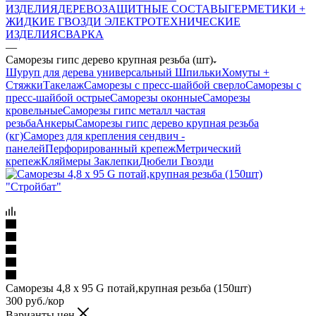
ИЗДЕЛИЯ
ДЕРЕВОЗАЩИТНЫЕ СОСТАВЫ
ГЕРМЕТИКИ +
ЖИДКИЕ ГВОЗДИ
ЭЛЕКТРОТЕХНИЧЕСКИЕ
ИЗДЕЛИЯ
СВАРКА
—
Саморезы гипс дерево крупная резьба (шт)
Шуруп для дерева универсальный
Шпильки
Хомуты +
Стяжки
Такелаж
Саморезы с пресс-шайбой сверло
Саморезы с
пресс-шайбой острые
Саморезы оконные
Саморезы
кровельные
Саморезы гипс металл частая
резьба
Анкеры
Саморезы гипс дерево крупная резьба
(кг)
Саморез для крепления сендвич -
панелей
Перфорированный крепеж
Метрический
крепеж
Кляймеры
Заклепки
Дюбели
Гвозди
Саморезы 4,8 х 95 G потай,крупная резьба (150шт)
300
руб.
/кор
Варианты цен