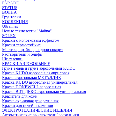
PARADE
STATUS
ВОЛНА
Грунтовки
КОЛЛЕКЦИЯ
Ultralines
Новые технологии "Malina"
SOLEX
Краски с молотковым эффектом
Краски термостойкие
Мастика, праймер, гидроизоляция
Растворители и олифа
Шпатлевки
КРАСКИ АЭРОЗОЛЬНЫЕ
Грунт-эмаль и грунт аэрозольный KUDO
Краска KUDO аэрозольная акриловая
Краска аэрозольная МЕТАЛЛИК
Краска KUDO аэрозольная универсальная
Краска DONEWELL аэрозольная
Краска ВИТ ДЕКО аэрозольная универсальная
Краситель для кожи
Краска акриловая декоративная
Краски для печей и каминов
ЭЛЕКТРОТЕХНИЧЕСКИЕ ИЗДЕЛИЯ
Автоматические выключатели/ расходники