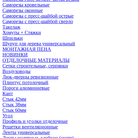
Саморезы кровельные
Саморезы оконные
Саморезы с пресс-шайбой острые
Саморезы с пресс-шайбой сверло
Такелаж
Хомуты + Стяжки
Шпильки
Шуруп для дерева универсальный
МОНТАЖНАЯ ПЕНА
НОВИНКИ
ОТДЕЛОЧНЫЕ МАТЕРИАЛЫ
Сетки строительные, серпянки
Воздуховоды
Люк-дверцы ревизионные
Плинтус потолочный
Пороги алюминиевые
Кант
Стык 42мм
Стык 38мм
Стык 60мм
Угол
Профиль и уголки отделочные
Решетки вентиляционные
Ленты универсальные
Ленты малярные, клейкие (скотч)