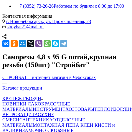
+7 (8352) 73-26-26
Работаем по будням с 8:00 до 17:00
Контактная информация
г. Новочебоксарск, ул. Промышленная, 23
stroybat21@mail.ru
Саморезы 4,8 х 95 G потай,крупная
резьба (150шт) "Стройбат"
СТРОЙБАТ – интернет-магазин в Чебоксарах
—
Каталог продукции
—
КРЕПЕЖ ГВОЗДИ
НОВИНКИ
ЛАКОКРАСОЧНЫЕ
МАТЕРИАЛЫ
ИНСТРУМЕНТ
ХОЗТОВАРЫ
ТЕПЛОИЗОЛЯЦ
ВЕТРОЗАЩИТА
СУХИЕ
СМЕСИ
САНТЕХНИКА
ОТДЕЛОЧНЫЕ
МАТЕРИАЛЫ
МОНТАЖНАЯ ПЕНА
КЛЕИ
КИСТИ и
ВАЛИКИ
ЗАМОЧНО-СКОБЯНЫЕ