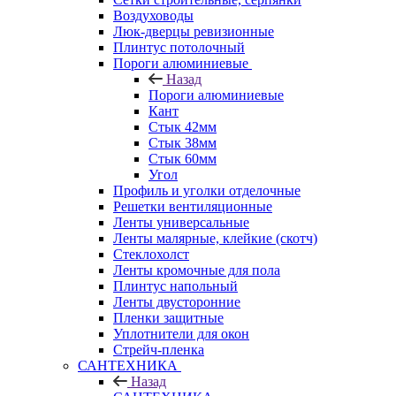
Воздуховоды
Люк-дверцы ревизионные
Плинтус потолочный
Пороги алюминиевые
Назад
Пороги алюминиевые
Кант
Стык 42мм
Стык 38мм
Стык 60мм
Угол
Профиль и уголки отделочные
Решетки вентиляционные
Ленты универсальные
Ленты малярные, клейкие (скотч)
Стеклохолст
Ленты кромочные для пола
Плинтус напольный
Ленты двусторонние
Пленки защитные
Уплотнители для окон
Стрейч-пленка
САНТЕХНИКА
Назад