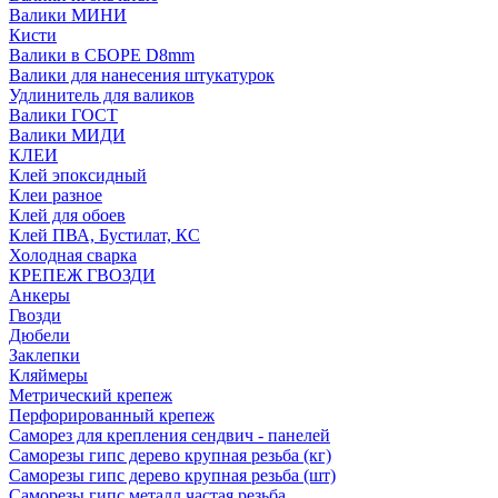
Валики МИНИ
Кисти
Валики в СБОРЕ D8mm
Валики для нанесения штукатурок
Удлинитель для валиков
Валики ГОСТ
Валики МИДИ
КЛЕИ
Клей эпоксидный
Клеи разное
Клей для обоев
Клей ПВА, Бустилат, КС
Холодная сварка
КРЕПЕЖ ГВОЗДИ
Анкеры
Гвозди
Дюбели
Заклепки
Кляймеры
Метрический крепеж
Перфорированный крепеж
Саморез для крепления сендвич - панелей
Саморезы гипс дерево крупная резьба (кг)
Саморезы гипс дерево крупная резьба (шт)
Саморезы гипс металл частая резьба