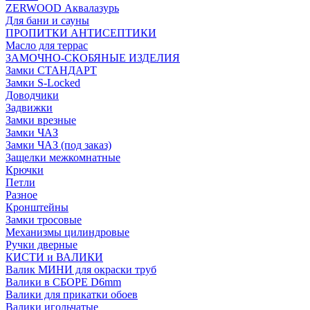
ZERWOOD Аквалазурь
Для бани и сауны
ПРОПИТКИ АНТИСЕПТИКИ
Масло для террас
ЗАМОЧНО-СКОБЯНЫЕ ИЗДЕЛИЯ
Замки СТАНДАРТ
Замки S-Locked
Доводчики
Задвижки
Замки врезные
Замки ЧАЗ
Замки ЧАЗ (под заказ)
Защелки межкомнатные
Крючки
Петли
Разное
Кронштейны
Замки тросовые
Механизмы цилиндровые
Ручки дверные
КИСТИ и ВАЛИКИ
Валик МИНИ для окраски труб
Валики в СБОРЕ D6mm
Валики для прикатки обоев
Валики игольчатые