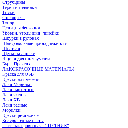
Струбцины
Терки и гладилки
Тиски
Стеклорезы
Топоры
Цепи для бензопил
Уровни, угольники, линейки
Шкурки в рулонах
Шлифовальные принадлежности
Шпатели
Щетки крацовки
Ящики для инструмента
Буры Практика
ЛАКОКРАСОЧНЫЕ МАТЕРИАЛЫ
Краска для OSB
Краски для мебели
Лаки Морилки
Лаки паркетные
Лаки яхтные
Лаки ХВ
Лаки разные
Морилки
Краски резиновые
Колеровочные пасты
Паста колеровочная "СПУТНИК"