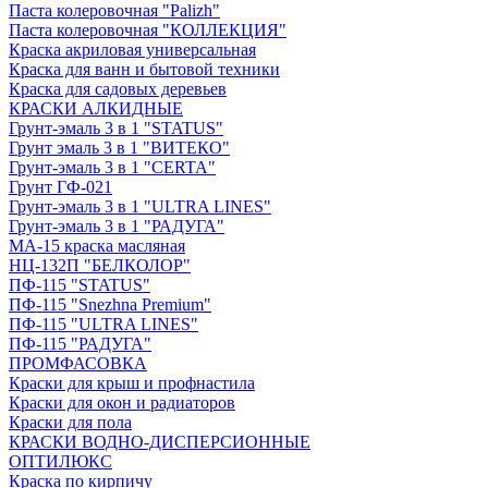
Паста колеровочная "Palizh"
Паста колеровочная "КОЛЛЕКЦИЯ"
Краска акриловая универсальная
Краска для ванн и бытовой техники
Краска для садовых деревьев
КРАСКИ АЛКИДНЫЕ
Грунт-эмаль 3 в 1 "STATUS"
Грунт эмаль 3 в 1 "ВИТЕКО"
Грунт-эмаль 3 в 1 "CERTA"
Грунт ГФ-021
Грунт-эмаль 3 в 1 "ULTRA LINES"
Грунт-эмаль 3 в 1 "РАДУГА"
МА-15 краска масляная
НЦ-132П "БЕЛКОЛОР"
ПФ-115 "STATUS"
ПФ-115 "Snezhna Premium"
ПФ-115 "ULTRA LINES"
ПФ-115 "РАДУГА"
ПРОМФАСОВКА
Краски для крыш и профнастила
Краски для окон и радиаторов
Краски для пола
КРАСКИ ВОДНО-ДИСПЕРСИОННЫЕ
ОПТИЛЮКС
Краска по кирпичу