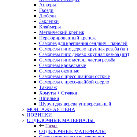
Анкеры
Гвозди
Дюбели
Заклепки
Кляймеры
Метрический крепеж
Перфорированный крепеж
Саморез для крепления сендвич - панелей
Саморезы гипс дерево крупная резьба (кг)
Саморезы гипс дерево крупная резьба (шт)
Саморезы гипс металл частая резьба
Саморезы кровельные
Саморезы оконные
Саморезы с пресс-шайбой острые
Саморезы с пресс-шайбой сверло
Такелаж
Хомуты + Стяжки
Шпильки
Шуруп для дерева универсальный
МОНТАЖНАЯ ПЕНА
НОВИНКИ
ОТДЕЛОЧНЫЕ МАТЕРИАЛЫ
Назад
ОТДЕЛОЧНЫЕ МАТЕРИАЛЫ
Сетки строительные, серпянки