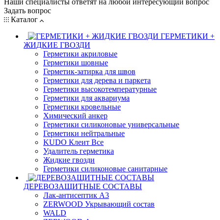
Наши специалисты ответят на любой интересующий вопрос
Задать вопрос
Каталог
ГЕРМЕТИКИ +
ЖИДКИЕ ГВОЗДИ
Герметики акриловые
Герметики шовные
Герметик-затирка для швов
Герметики для дерева и паркета
Герметики высокотемпературные
Герметики для аквариума
Герметики кровельные
Химический анкер
Герметики силиконовые универсальные
Герметики нейтральные
KUDO Клеит Все
Удалитель герметика
Жидкие гвозди
Герметики силиконовые санитарные
ДЕРЕВОЗАЩИТНЫЕ СОСТАВЫ
Лак-антисептик А3
ZERWOOD Укрывающий состав
WALD