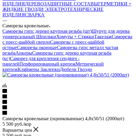
ИЗДЕЛИЯ
ДЕРЕВОЗАЩИТНЫЕ СОСТАВЫ
ГЕРМЕТИКИ +
ЖИДКИЕ ГВОЗДИ
ЭЛЕКТРОТЕХНИЧЕСКИЕ
ИЗДЕЛИЯ
СВАРКА
—
Саморезы кровельные
Саморезы гипс дерево крупная резьба (шт)
Шуруп для дерева
универсальный
Шпильки
Хомуты + Стяжки
Такелаж
Саморезы
с пресс-шайбой сверло
Саморезы с пресс-шайбой
острые
Саморезы оконные
Саморезы гипс металл частая
резьба
Анкеры
Саморезы гипс дерево крупная резьба
(кг)
Саморез для крепления сендвич -
панелей
Перфорированный крепеж
Метрический
крепеж
Кляймеры
Заклепки
Дюбели
Гвозди
Саморезы кровельные (оцинкованные) 4,8х50/51 (2000шт)
5 500
руб.
/кор
Варианты цен
5 500
руб.
/кор