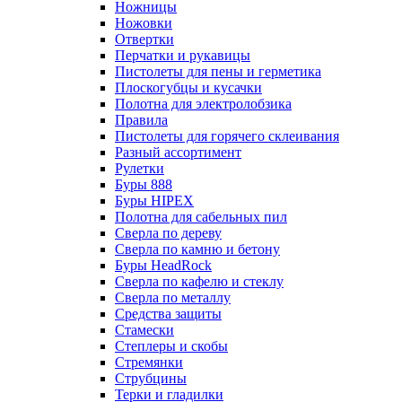
Ножницы
Ножовки
Отвертки
Перчатки и рукавицы
Пистолеты для пены и герметика
Плоскогубцы и кусачки
Полотна для электролобзика
Правила
Пистолеты для горячего склеивания
Разный ассортимент
Рулетки
Буры 888
Буры HIPEX
Полотна для сабельных пил
Сверла по дереву
Сверла по камню и бетону
Буры HeadRock
Сверла по кафелю и стеклу
Сверла по металлу
Средства защиты
Стамески
Степлеры и скобы
Стремянки
Струбцины
Терки и гладилки