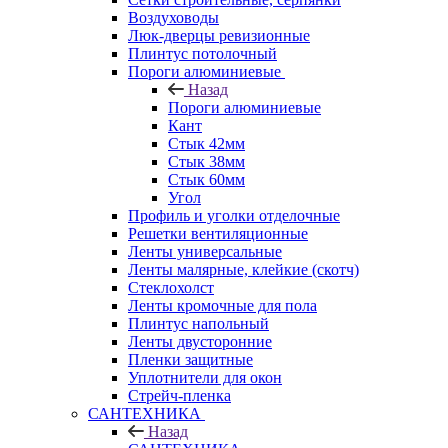
Воздуховоды
Люк-дверцы ревизионные
Плинтус потолочный
Пороги алюминиевые
Назад
Пороги алюминиевые
Кант
Стык 42мм
Стык 38мм
Стык 60мм
Угол
Профиль и уголки отделочные
Решетки вентиляционные
Ленты универсальные
Ленты малярные, клейкие (скотч)
Стеклохолст
Ленты кромочные для пола
Плинтус напольный
Ленты двусторонние
Пленки защитные
Уплотнители для окон
Стрейч-пленка
САНТЕХНИКА
Назад