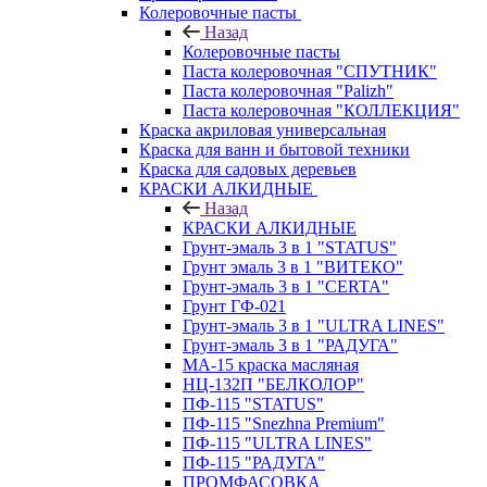
Колеровочные пасты
Назад
Колеровочные пасты
Паста колеровочная "СПУТНИК"
Паста колеровочная "Palizh"
Паста колеровочная "КОЛЛЕКЦИЯ"
Краска акриловая универсальная
Краска для ванн и бытовой техники
Краска для садовых деревьев
КРАСКИ АЛКИДНЫЕ
Назад
КРАСКИ АЛКИДНЫЕ
Грунт-эмаль 3 в 1 "STATUS"
Грунт эмаль 3 в 1 "ВИТЕКО"
Грунт-эмаль 3 в 1 "CERTA"
Грунт ГФ-021
Грунт-эмаль 3 в 1 "ULTRA LINES"
Грунт-эмаль 3 в 1 "РАДУГА"
МА-15 краска масляная
НЦ-132П "БЕЛКОЛОР"
ПФ-115 "STATUS"
ПФ-115 "Snezhna Premium"
ПФ-115 "ULTRA LINES"
ПФ-115 "РАДУГА"
ПРОМФАСОВКА