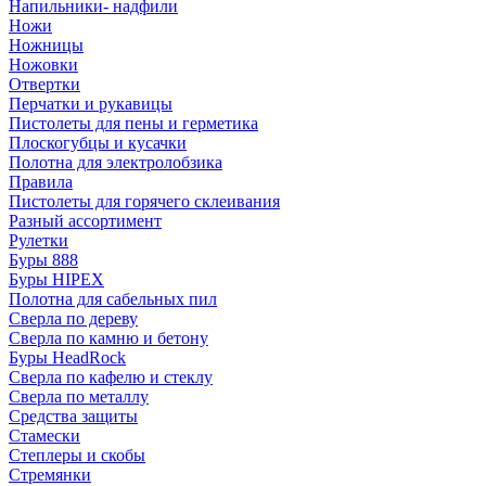
Напильники- надфили
Ножи
Ножницы
Ножовки
Отвертки
Перчатки и рукавицы
Пистолеты для пены и герметика
Плоскогубцы и кусачки
Полотна для электролобзика
Правила
Пистолеты для горячего склеивания
Разный ассортимент
Рулетки
Буры 888
Буры HIPEX
Полотна для сабельных пил
Сверла по дереву
Сверла по камню и бетону
Буры HeadRock
Сверла по кафелю и стеклу
Сверла по металлу
Средства защиты
Стамески
Степлеры и скобы
Стремянки