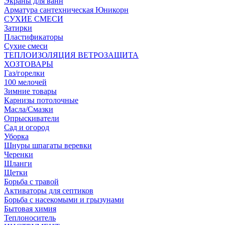
Экраны для ванн
Арматура сантехническая Юникорн
СУХИЕ СМЕСИ
Затирки
Пластификаторы
Сухие смеси
ТЕПЛОИЗОЛЯЦИЯ ВЕТРОЗАЩИТА
ХОЗТОВАРЫ
Газ/горелки
100 мелочей
Зимние товары
Карнизы потолочные
Масла/Смазки
Опрыскиватели
Сад и огород
Уборка
Шнуры шпагаты веревки
Черенки
Шланги
Щетки
Борьба с травой
Активаторы для септиков
Борьба с насекомыми и грызунами
Бытовая химия
Теплоноситель