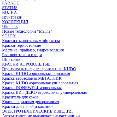
PARADE
STATUS
ВОЛНА
Грунтовки
КОЛЛЕКЦИЯ
Ultralines
Новые технологии "Malina"
SOLEX
Краски с молотковым эффектом
Краски термостойкие
Мастика, праймер, гидроизоляция
Растворители и олифа
Шпатлевки
КРАСКИ АЭРОЗОЛЬНЫЕ
Грунт-эмаль и грунт аэрозольный KUDO
Краска KUDO аэрозольная акриловая
Краска аэрозольная МЕТАЛЛИК
Краска KUDO аэрозольная универсальная
Краска DONEWELL аэрозольная
Краска ВИТ ДЕКО аэрозольная универсальная
Краситель для кожи
Краска акриловая декоративная
Краски для печей и каминов
ЭЛЕКТРОТЕХНИЧЕСКИЕ ИЗДЕЛИЯ
Автоматические выключатели/ расходники