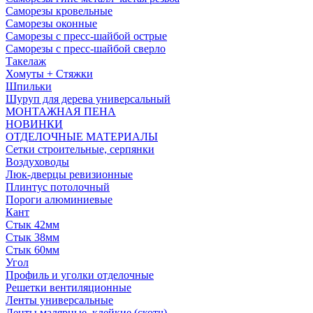
Саморезы кровельные
Саморезы оконные
Саморезы с пресс-шайбой острые
Саморезы с пресс-шайбой сверло
Такелаж
Хомуты + Стяжки
Шпильки
Шуруп для дерева универсальный
МОНТАЖНАЯ ПЕНА
НОВИНКИ
ОТДЕЛОЧНЫЕ МАТЕРИАЛЫ
Сетки строительные, серпянки
Воздуховоды
Люк-дверцы ревизионные
Плинтус потолочный
Пороги алюминиевые
Кант
Стык 42мм
Стык 38мм
Стык 60мм
Угол
Профиль и уголки отделочные
Решетки вентиляционные
Ленты универсальные
Ленты малярные, клейкие (скотч)