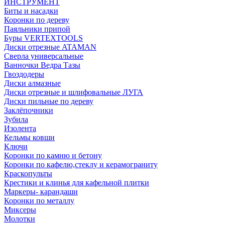
ИНСТРУМЕНТ
Биты и насадки
Коронки по дереву
Паяльники припой
Буры VERTEXTOOLS
Диски отрезные ATAMAN
Сверла универсальные
Ванночки Ведра Тазы
Гвоздодеры
Диски алмазные
Диски отрезные и шлифовальные ЛУГА
Диски пильные по дереву
Заклёпочники
Зубила
Изолента
Кельмы ковши
Ключи
Коронки по камню и бетону
Коронки по кафелю,стеклу и керамограниту
Краскопульты
Крестики и клинья для кафельной плитки
Маркеры- карандаши
Коронки по металлу
Миксеры
Молотки