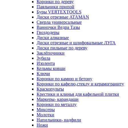
Коронки по дереву
Паяльники припой
Буры VERTEXTOOLS
Диски отрезные ATAMAN
Сверла универсальные
Ванночки Ведра Тазы
Гвоздодеры
Диски алмазные
Диски отрезные и шлифовальные ЛУГА
Диски пильные по дереву
Заклёпочники
Зубила
Изолента
Кельмы ковши
Ключи
Коронки по камню и бетону
Коронки по кафелю,стеклу и керамограниту
Краскопульты
Крестики и клинья для кафельной плитки
Маркеры- карандаши
Коронки по металлу
Миксеры
Молотки
Напильники- надфили
Ножи