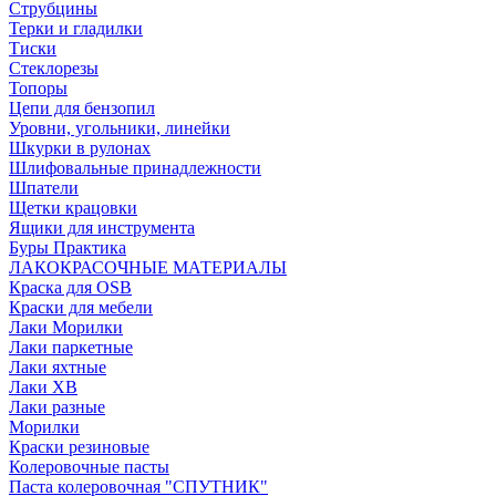
Струбцины
Терки и гладилки
Тиски
Стеклорезы
Топоры
Цепи для бензопил
Уровни, угольники, линейки
Шкурки в рулонах
Шлифовальные принадлежности
Шпатели
Щетки крацовки
Ящики для инструмента
Буры Практика
ЛАКОКРАСОЧНЫЕ МАТЕРИАЛЫ
Краска для OSB
Краски для мебели
Лаки Морилки
Лаки паркетные
Лаки яхтные
Лаки ХВ
Лаки разные
Морилки
Краски резиновые
Колеровочные пасты
Паста колеровочная "СПУТНИК"