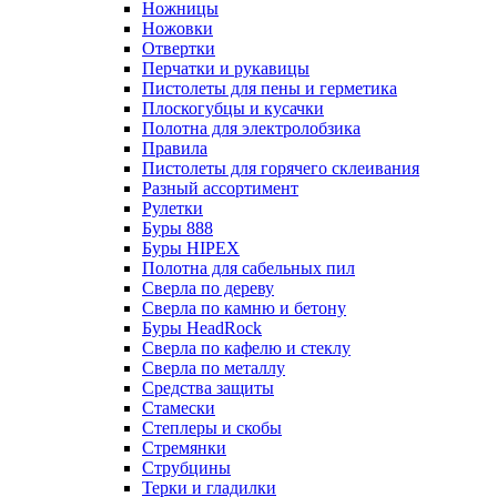
Ножницы
Ножовки
Отвертки
Перчатки и рукавицы
Пистолеты для пены и герметика
Плоскогубцы и кусачки
Полотна для электролобзика
Правила
Пистолеты для горячего склеивания
Разный ассортимент
Рулетки
Буры 888
Буры HIPEX
Полотна для сабельных пил
Сверла по дереву
Сверла по камню и бетону
Буры HeadRock
Сверла по кафелю и стеклу
Сверла по металлу
Средства защиты
Стамески
Степлеры и скобы
Стремянки
Струбцины
Терки и гладилки