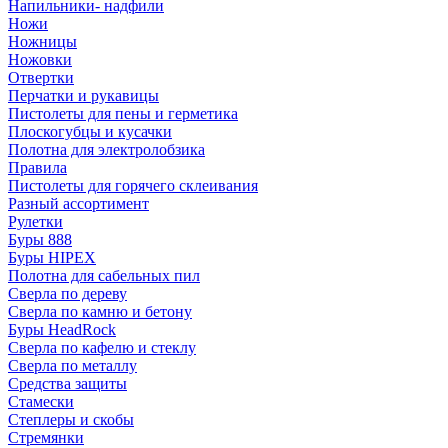
Напильники- надфили
Ножи
Ножницы
Ножовки
Отвертки
Перчатки и рукавицы
Пистолеты для пены и герметика
Плоскогубцы и кусачки
Полотна для электролобзика
Правила
Пистолеты для горячего склеивания
Разный ассортимент
Рулетки
Буры 888
Буры HIPEX
Полотна для сабельных пил
Сверла по дереву
Сверла по камню и бетону
Буры HeadRock
Сверла по кафелю и стеклу
Сверла по металлу
Средства защиты
Стамески
Степлеры и скобы
Стремянки