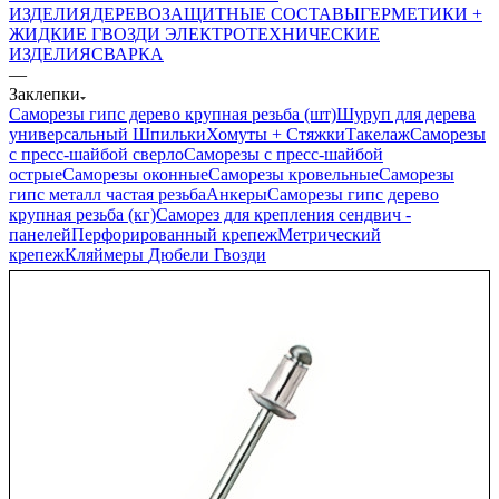
ИЗДЕЛИЯ
ДЕРЕВОЗАЩИТНЫЕ СОСТАВЫ
ГЕРМЕТИКИ +
ЖИДКИЕ ГВОЗДИ
ЭЛЕКТРОТЕХНИЧЕСКИЕ
ИЗДЕЛИЯ
СВАРКА
—
Заклепки
Саморезы гипс дерево крупная резьба (шт)
Шуруп для дерева
универсальный
Шпильки
Хомуты + Стяжки
Такелаж
Саморезы
с пресс-шайбой сверло
Саморезы с пресс-шайбой
острые
Саморезы оконные
Саморезы кровельные
Саморезы
гипс металл частая резьба
Анкеры
Саморезы гипс дерево
крупная резьба (кг)
Саморез для крепления сендвич -
панелей
Перфорированный крепеж
Метрический
крепеж
Кляймеры
Дюбели
Гвозди