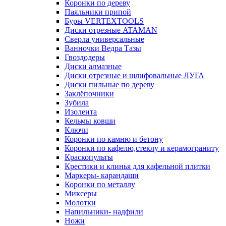
Коронки по дереву
Паяльники припой
Буры VERTEXTOOLS
Диски отрезные ATAMAN
Сверла универсальные
Ванночки Ведра Тазы
Гвоздодеры
Диски алмазные
Диски отрезные и шлифовальные ЛУГА
Диски пильные по дереву
Заклёпочники
Зубила
Изолента
Кельмы ковши
Ключи
Коронки по камню и бетону
Коронки по кафелю,стеклу и керамограниту
Краскопульты
Крестики и клинья для кафельной плитки
Маркеры- карандаши
Коронки по металлу
Миксеры
Молотки
Напильники- надфили
Ножи