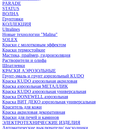
PARADE
STATUS
ВОЛНА
Грунтовки
КОЛЛЕКЦИЯ
Ultralines
Новые технологии "Malina"
SOLEX
Краски с молотковым эффектом
Краски термостойкие
Мастика, праймер, гидроизоляция
Растворители и олифа
Шпатлевки
КРАСКИ АЭРОЗОЛЬНЫЕ
Грунт-эмаль и грунт аэрозольный KUDO
Краска KUDO аэрозольная акриловая
Краска аэрозольная МЕТАЛЛИК
Краска KUDO аэрозольная универсальная
Краска DONEWELL аэрозольная
Краска ВИТ ДЕКО аэрозольная универсальная
Краситель для кожи
Краска акриловая декоративная
Краски для печей и каминов
ЭЛЕКТРОТЕХНИЧЕСКИЕ ИЗДЕЛИЯ
Автоматические выключатели/ расходники