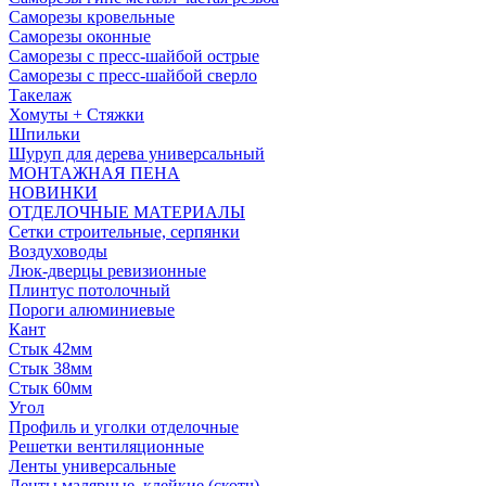
Саморезы кровельные
Саморезы оконные
Саморезы с пресс-шайбой острые
Саморезы с пресс-шайбой сверло
Такелаж
Хомуты + Стяжки
Шпильки
Шуруп для дерева универсальный
МОНТАЖНАЯ ПЕНА
НОВИНКИ
ОТДЕЛОЧНЫЕ МАТЕРИАЛЫ
Сетки строительные, серпянки
Воздуховоды
Люк-дверцы ревизионные
Плинтус потолочный
Пороги алюминиевые
Кант
Стык 42мм
Стык 38мм
Стык 60мм
Угол
Профиль и уголки отделочные
Решетки вентиляционные
Ленты универсальные
Ленты малярные, клейкие (скотч)