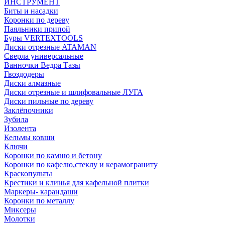
ИНСТРУМЕНТ
Биты и насадки
Коронки по дереву
Паяльники припой
Буры VERTEXTOOLS
Диски отрезные ATAMAN
Сверла универсальные
Ванночки Ведра Тазы
Гвоздодеры
Диски алмазные
Диски отрезные и шлифовальные ЛУГА
Диски пильные по дереву
Заклёпочники
Зубила
Изолента
Кельмы ковши
Ключи
Коронки по камню и бетону
Коронки по кафелю,стеклу и керамограниту
Краскопульты
Крестики и клинья для кафельной плитки
Маркеры- карандаши
Коронки по металлу
Миксеры
Молотки