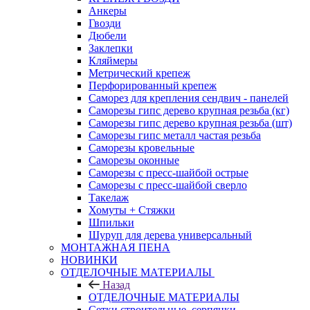
Анкеры
Гвозди
Дюбели
Заклепки
Кляймеры
Метрический крепеж
Перфорированный крепеж
Саморез для крепления сендвич - панелей
Саморезы гипс дерево крупная резьба (кг)
Саморезы гипс дерево крупная резьба (шт)
Саморезы гипс металл частая резьба
Саморезы кровельные
Саморезы оконные
Саморезы с пресс-шайбой острые
Саморезы с пресс-шайбой сверло
Такелаж
Хомуты + Стяжки
Шпильки
Шуруп для дерева универсальный
МОНТАЖНАЯ ПЕНА
НОВИНКИ
ОТДЕЛОЧНЫЕ МАТЕРИАЛЫ
Назад
ОТДЕЛОЧНЫЕ МАТЕРИАЛЫ
Сетки строительные, серпянки