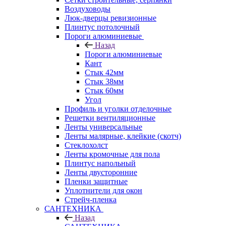
Воздуховоды
Люк-дверцы ревизионные
Плинтус потолочный
Пороги алюминиевые
Назад
Пороги алюминиевые
Кант
Стык 42мм
Стык 38мм
Стык 60мм
Угол
Профиль и уголки отделочные
Решетки вентиляционные
Ленты универсальные
Ленты малярные, клейкие (скотч)
Стеклохолст
Ленты кромочные для пола
Плинтус напольный
Ленты двусторонние
Пленки защитные
Уплотнители для окон
Стрейч-пленка
САНТЕХНИКА
Назад