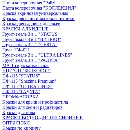
Паста колеровочная "Palizh"
Паста колеровочная "КОЛЛЕКЦИЯ"
Краска акриловая универсальная
Краска для ванн и бытовой техники
Краска для садовых деревьев
КРАСКИ АЛКИДНЫЕ
Грунт-эмаль 3 в 1 "STATUS"
Грунт эмаль 3 в 1 "ВИТЕКО"
Грунт-эмаль 3 в 1 "CERTA"
Грунт ГФ-021
Грунт-эмаль 3 в 1 "ULTRA LINES"
Грунт-эмаль 3 в 1 "РАДУГА"
МА-15 краска масляная
НЦ-132П "БЕЛКОЛОР"
ПФ-115 "STATUS"
ПФ-115 "Snezhna Premium"
ПФ-115 "ULTRA LINES"
ПФ-115 "РАДУГА"
ПРОМФАСОВКА
Краски для крыш и профнастила
Краски для окон и радиаторов
Краски для пола
КРАСКИ ВОДНО-ДИСПЕРСИОННЫЕ
ОПТИЛЮКС
Краска по кирпичу