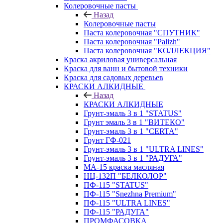
Колеровочные пасты
Назад
Колеровочные пасты
Паста колеровочная "СПУТНИК"
Паста колеровочная "Palizh"
Паста колеровочная "КОЛЛЕКЦИЯ"
Краска акриловая универсальная
Краска для ванн и бытовой техники
Краска для садовых деревьев
КРАСКИ АЛКИДНЫЕ
Назад
КРАСКИ АЛКИДНЫЕ
Грунт-эмаль 3 в 1 "STATUS"
Грунт эмаль 3 в 1 "ВИТЕКО"
Грунт-эмаль 3 в 1 "CERTA"
Грунт ГФ-021
Грунт-эмаль 3 в 1 "ULTRA LINES"
Грунт-эмаль 3 в 1 "РАДУГА"
МА-15 краска масляная
НЦ-132П "БЕЛКОЛОР"
ПФ-115 "STATUS"
ПФ-115 "Snezhna Premium"
ПФ-115 "ULTRA LINES"
ПФ-115 "РАДУГА"
ПРОМФАСОВКА