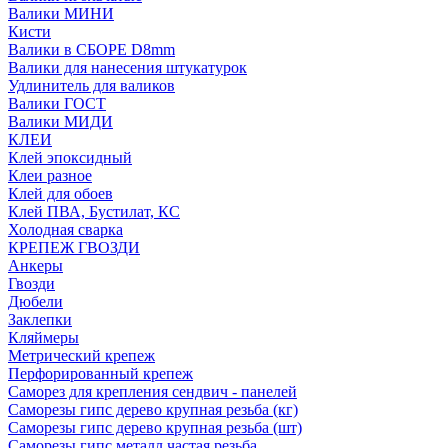
Валики МИНИ
Кисти
Валики в СБОРЕ D8mm
Валики для нанесения штукатурок
Удлинитель для валиков
Валики ГОСТ
Валики МИДИ
КЛЕИ
Клей эпоксидный
Клеи разное
Клей для обоев
Клей ПВА, Бустилат, КС
Холодная сварка
КРЕПЕЖ ГВОЗДИ
Анкеры
Гвозди
Дюбели
Заклепки
Кляймеры
Метрический крепеж
Перфорированный крепеж
Саморез для крепления сендвич - панелей
Саморезы гипс дерево крупная резьба (кг)
Саморезы гипс дерево крупная резьба (шт)
Саморезы гипс металл частая резьба