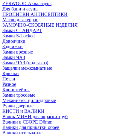
ZERWOOD Аквалазурь
Для бани и сауны
ПРОПИТКИ АНТИСЕПТИКИ
Масло для террас
ЗАМОЧНО-СКОБЯНЫЕ ИЗДЕЛИЯ
Замки СТАНДАРТ
Замки S-Locked
Доводчики
Задвижки
Замки врезные
Замки ЧАЗ
Замки ЧАЗ (под заказ)
Защелки межкомнатные
Крючки
Петли
Разное
Кронштейны
Замки тросовые
Механизмы цилиндровые
Ручки дверные
КИСТИ и ВАЛИКИ
Валик МИНИ для окраски труб
Валики в СБОРЕ D6mm
Валики для прикатки обоев
Валики игольчатые