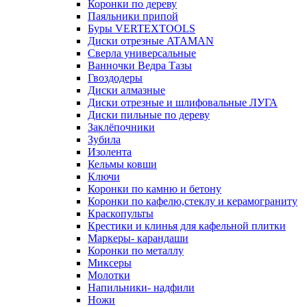
Коронки по дереву
Паяльники припой
Буры VERTEXTOOLS
Диски отрезные ATAMAN
Сверла универсальные
Ванночки Ведра Тазы
Гвоздодеры
Диски алмазные
Диски отрезные и шлифовальные ЛУГА
Диски пильные по дереву
Заклёпочники
Зубила
Изолента
Кельмы ковши
Ключи
Коронки по камню и бетону
Коронки по кафелю,стеклу и керамограниту
Краскопульты
Крестики и клинья для кафельной плитки
Маркеры- карандаши
Коронки по металлу
Миксеры
Молотки
Напильники- надфили
Ножи