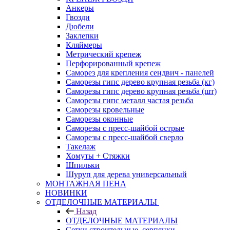
Анкеры
Гвозди
Дюбели
Заклепки
Кляймеры
Метрический крепеж
Перфорированный крепеж
Саморез для крепления сендвич - панелей
Саморезы гипс дерево крупная резьба (кг)
Саморезы гипс дерево крупная резьба (шт)
Саморезы гипс металл частая резьба
Саморезы кровельные
Саморезы оконные
Саморезы с пресс-шайбой острые
Саморезы с пресс-шайбой сверло
Такелаж
Хомуты + Стяжки
Шпильки
Шуруп для дерева универсальный
МОНТАЖНАЯ ПЕНА
НОВИНКИ
ОТДЕЛОЧНЫЕ МАТЕРИАЛЫ
Назад
ОТДЕЛОЧНЫЕ МАТЕРИАЛЫ
Сетки строительные, серпянки