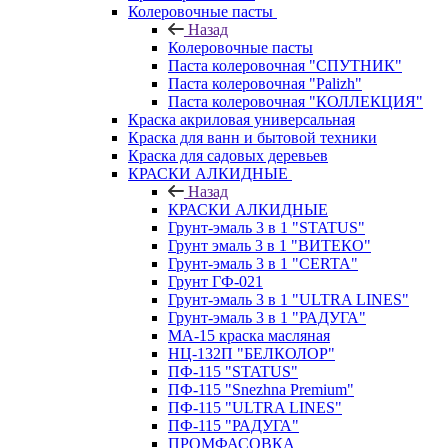
Колеровочные пасты
Назад
Колеровочные пасты
Паста колеровочная "СПУТНИК"
Паста колеровочная "Palizh"
Паста колеровочная "КОЛЛЕКЦИЯ"
Краска акриловая универсальная
Краска для ванн и бытовой техники
Краска для садовых деревьев
КРАСКИ АЛКИДНЫЕ
Назад
КРАСКИ АЛКИДНЫЕ
Грунт-эмаль 3 в 1 "STATUS"
Грунт эмаль 3 в 1 "ВИТЕКО"
Грунт-эмаль 3 в 1 "CERTA"
Грунт ГФ-021
Грунт-эмаль 3 в 1 "ULTRA LINES"
Грунт-эмаль 3 в 1 "РАДУГА"
МА-15 краска масляная
НЦ-132П "БЕЛКОЛОР"
ПФ-115 "STATUS"
ПФ-115 "Snezhna Premium"
ПФ-115 "ULTRA LINES"
ПФ-115 "РАДУГА"
ПРОМФАСОВКА