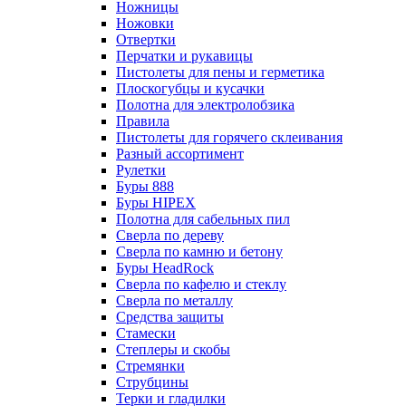
Ножницы
Ножовки
Отвертки
Перчатки и рукавицы
Пистолеты для пены и герметика
Плоскогубцы и кусачки
Полотна для электролобзика
Правила
Пистолеты для горячего склеивания
Разный ассортимент
Рулетки
Буры 888
Буры HIPEX
Полотна для сабельных пил
Сверла по дереву
Сверла по камню и бетону
Буры HeadRock
Сверла по кафелю и стеклу
Сверла по металлу
Средства защиты
Стамески
Степлеры и скобы
Стремянки
Струбцины
Терки и гладилки