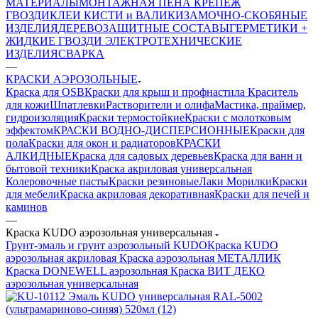
МАТЕРИАЛЫ
МОНТАЖНАЯ ПЕНА
КРЕПЕЖ
ГВОЗДИ
КЛЕИ
КИСТИ и ВАЛИКИ
ЗАМОЧНО-СКОБЯНЫЕ
ИЗДЕЛИЯ
ДЕРЕВОЗАЩИТНЫЕ СОСТАВЫ
ГЕРМЕТИКИ +
ЖИДКИЕ ГВОЗДИ
ЭЛЕКТРОТЕХНИЧЕСКИЕ
ИЗДЕЛИЯ
СВАРКА
—
КРАСКИ АЭРОЗОЛЬНЫЕ
Краска для OSB
Краски для крыш и профнастила
Краситель
для кожи
Шпатлевки
Растворители и олифа
Мастика, праймер,
гидроизоляция
Краски термостойкие
Краски с молотковым
эффектом
КРАСКИ ВОДНО-ДИСПЕРСИОННЫЕ
Краски для
пола
Краски для окон и радиаторов
КРАСКИ
АЛКИДНЫЕ
Краска для садовых деревьев
Краска для ванн и
бытовой техники
Краска акриловая универсальная
Колеровочные пасты
Краски резиновые
Лаки Морилки
Краски
для мебели
Краска акриловая декоративная
Краски для печей и
каминов
—
Краска KUDO аэрозольная универсальная
Грунт-эмаль и грунт аэрозольный KUDO
Краска KUDO
аэрозольная акриловая
Краска аэрозольная МЕТАЛЛИК
Краска DONEWELL аэрозольная
Краска ВИТ ДЕКО
аэрозольная универсальная