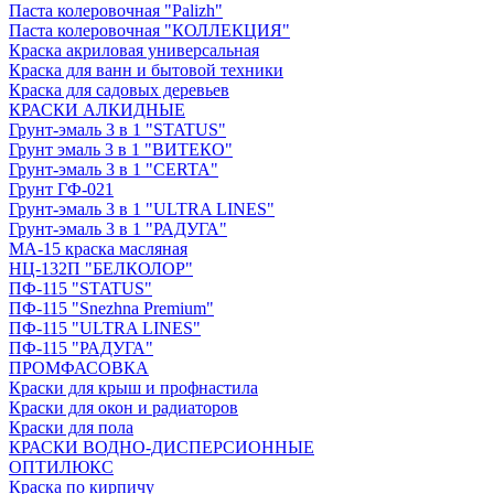
Паста колеровочная "Palizh"
Паста колеровочная "КОЛЛЕКЦИЯ"
Краска акриловая универсальная
Краска для ванн и бытовой техники
Краска для садовых деревьев
КРАСКИ АЛКИДНЫЕ
Грунт-эмаль 3 в 1 "STATUS"
Грунт эмаль 3 в 1 "ВИТЕКО"
Грунт-эмаль 3 в 1 "CERTA"
Грунт ГФ-021
Грунт-эмаль 3 в 1 "ULTRA LINES"
Грунт-эмаль 3 в 1 "РАДУГА"
МА-15 краска масляная
НЦ-132П "БЕЛКОЛОР"
ПФ-115 "STATUS"
ПФ-115 "Snezhna Premium"
ПФ-115 "ULTRA LINES"
ПФ-115 "РАДУГА"
ПРОМФАСОВКА
Краски для крыш и профнастила
Краски для окон и радиаторов
Краски для пола
КРАСКИ ВОДНО-ДИСПЕРСИОННЫЕ
ОПТИЛЮКС
Краска по кирпичу