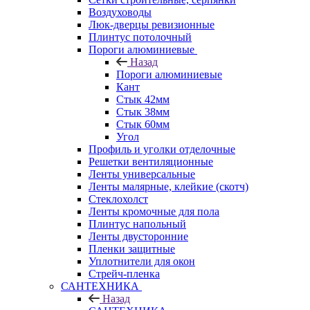
Воздуховоды
Люк-дверцы ревизионные
Плинтус потолочный
Пороги алюминиевые
Назад
Пороги алюминиевые
Кант
Стык 42мм
Стык 38мм
Стык 60мм
Угол
Профиль и уголки отделочные
Решетки вентиляционные
Ленты универсальные
Ленты малярные, клейкие (скотч)
Стеклохолст
Ленты кромочные для пола
Плинтус напольный
Ленты двусторонние
Пленки защитные
Уплотнители для окон
Стрейч-пленка
САНТЕХНИКА
Назад