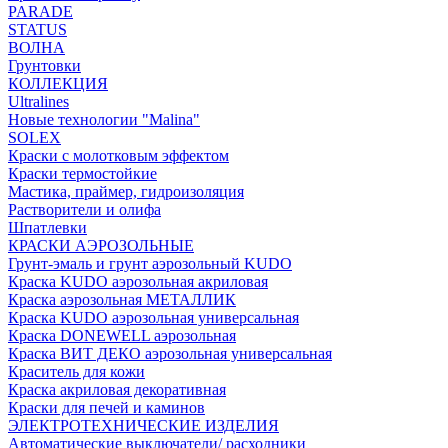
PARADE
STATUS
ВОЛНА
Грунтовки
КОЛЛЕКЦИЯ
Ultralines
Новые технологии "Malina"
SOLEX
Краски с молотковым эффектом
Краски термостойкие
Мастика, праймер, гидроизоляция
Растворители и олифа
Шпатлевки
КРАСКИ АЭРОЗОЛЬНЫЕ
Грунт-эмаль и грунт аэрозольный KUDO
Краска KUDO аэрозольная акриловая
Краска аэрозольная МЕТАЛЛИК
Краска KUDO аэрозольная универсальная
Краска DONEWELL аэрозольная
Краска ВИТ ДЕКО аэрозольная универсальная
Краситель для кожи
Краска акриловая декоративная
Краски для печей и каминов
ЭЛЕКТРОТЕХНИЧЕСКИЕ ИЗДЕЛИЯ
Автоматические выключатели/ расходники