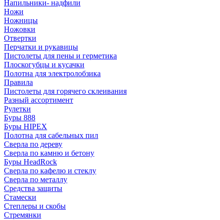
Напильники- надфили
Ножи
Ножницы
Ножовки
Отвертки
Перчатки и рукавицы
Пистолеты для пены и герметика
Плоскогубцы и кусачки
Полотна для электролобзика
Правила
Пистолеты для горячего склеивания
Разный ассортимент
Рулетки
Буры 888
Буры HIPEX
Полотна для сабельных пил
Сверла по дереву
Сверла по камню и бетону
Буры HeadRock
Сверла по кафелю и стеклу
Сверла по металлу
Средства защиты
Стамески
Степлеры и скобы
Стремянки