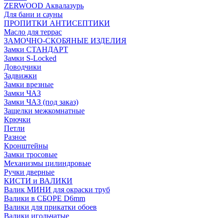
ZERWOOD Аквалазурь
Для бани и сауны
ПРОПИТКИ АНТИСЕПТИКИ
Масло для террас
ЗАМОЧНО-СКОБЯНЫЕ ИЗДЕЛИЯ
Замки СТАНДАРТ
Замки S-Locked
Доводчики
Задвижки
Замки врезные
Замки ЧАЗ
Замки ЧАЗ (под заказ)
Защелки межкомнатные
Крючки
Петли
Разное
Кронштейны
Замки тросовые
Механизмы цилиндровые
Ручки дверные
КИСТИ и ВАЛИКИ
Валик МИНИ для окраски труб
Валики в СБОРЕ D6mm
Валики для прикатки обоев
Валики игольчатые