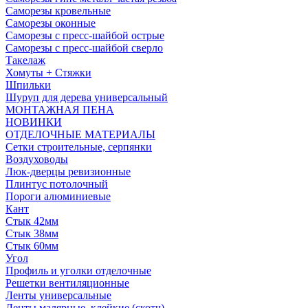
Саморезы кровельные
Саморезы оконные
Саморезы с пресс-шайбой острые
Саморезы с пресс-шайбой сверло
Такелаж
Хомуты + Стяжки
Шпильки
Шуруп для дерева универсальный
МОНТАЖНАЯ ПЕНА
НОВИНКИ
ОТДЕЛОЧНЫЕ МАТЕРИАЛЫ
Сетки строительные, серпянки
Воздуховоды
Люк-дверцы ревизионные
Плинтус потолочный
Пороги алюминиевые
Кант
Стык 42мм
Стык 38мм
Стык 60мм
Угол
Профиль и уголки отделочные
Решетки вентиляционные
Ленты универсальные
Ленты малярные, клейкие (скотч)