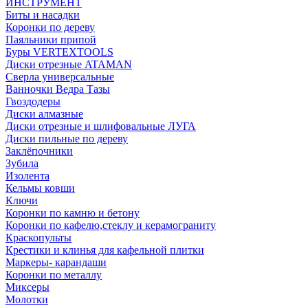
ИНСТРУМЕНТ
Биты и насадки
Коронки по дереву
Паяльники припой
Буры VERTEXTOOLS
Диски отрезные ATAMAN
Сверла универсальные
Ванночки Ведра Тазы
Гвоздодеры
Диски алмазные
Диски отрезные и шлифовальные ЛУГА
Диски пильные по дереву
Заклёпочники
Зубила
Изолента
Кельмы ковши
Ключи
Коронки по камню и бетону
Коронки по кафелю,стеклу и керамограниту
Краскопульты
Крестики и клинья для кафельной плитки
Маркеры- карандаши
Коронки по металлу
Миксеры
Молотки