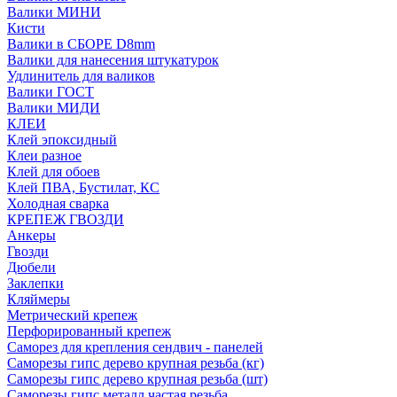
Валики МИНИ
Кисти
Валики в СБОРЕ D8mm
Валики для нанесения штукатурок
Удлинитель для валиков
Валики ГОСТ
Валики МИДИ
КЛЕИ
Клей эпоксидный
Клеи разное
Клей для обоев
Клей ПВА, Бустилат, КС
Холодная сварка
КРЕПЕЖ ГВОЗДИ
Анкеры
Гвозди
Дюбели
Заклепки
Кляймеры
Метрический крепеж
Перфорированный крепеж
Саморез для крепления сендвич - панелей
Саморезы гипс дерево крупная резьба (кг)
Саморезы гипс дерево крупная резьба (шт)
Саморезы гипс металл частая резьба