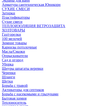
Экраны для ванн
Арматура сантехническая Юникорн
СУХИЕ СМЕСИ
Затирки
Пластификаторы
Сухие смеси
ТЕПЛОИЗОЛЯЦИЯ ВЕТРОЗАЩИТА
ХОЗТОВАРЫ
Газ/горелки
100 мелочей
Зимние товары
Карнизы потолочные
Масла/Смазки
Опрыскиватели
Сад и огород
Уборка
Шнуры шпагаты веревки
Черенки
Шланги
Щетки
Борьба с травой
Активаторы для септиков
Борьба с насекомыми и грызунами
Бытовая химия
Теплоноситель