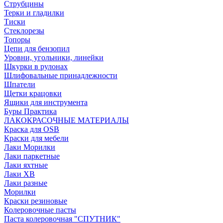
Струбцины
Терки и гладилки
Тиски
Стеклорезы
Топоры
Цепи для бензопил
Уровни, угольники, линейки
Шкурки в рулонах
Шлифовальные принадлежности
Шпатели
Щетки крацовки
Ящики для инструмента
Буры Практика
ЛАКОКРАСОЧНЫЕ МАТЕРИАЛЫ
Краска для OSB
Краски для мебели
Лаки Морилки
Лаки паркетные
Лаки яхтные
Лаки ХВ
Лаки разные
Морилки
Краски резиновые
Колеровочные пасты
Паста колеровочная "СПУТНИК"